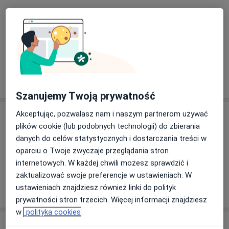
Główne obszary pomocy
Alergia
Angina
Astma oskrzelowa
Biegunka
a11y_sr_more_diseases
Atopowe zapalenie skóry
+19
Pokaż więcej
o doświadczeniu
Szanujemy Twoją prywatność
Akceptując, pozwalasz nam i naszym partnerom używać
Usługi i ceny
plików cookie (lub podobnych technologii) do zbierania
Konsultacja pediatryczna
danych do celów statystycznych i dostarczania treści w
Szczegóły
oparciu o Twoje zwyczaje przeglądania stron
internetowych. W każdej chwili możesz sprawdzić i
zaktualizować swoje preferencje w ustawieniach. W
ustawieniach znajdziesz również linki do polityk
W jaki sposób ustalane są ceny?
prywatności stron trzecich. Więcej informacji znajdziesz
w
polityka cookies
Adres