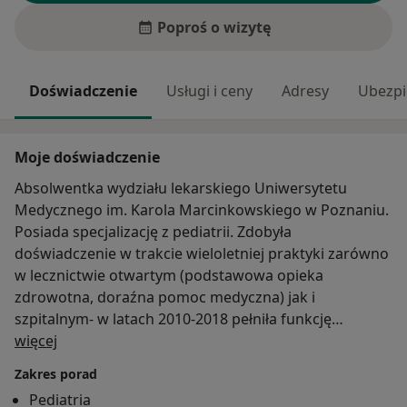
Poproś o wizytę
Doświadczenie
Usługi i ceny
Adresy
Ubezpi
Moje doświadczenie
Absolwentka wydziału lekarskiego Uniwersytetu
Medycznego im. Karola Marcinkowskiego w Poznaniu.
Posiada specjalizację z pediatrii. Zdobyła
doświadczenie w trakcie wieloletniej praktyki zarówno
w lecznictwie otwartym (podstawowa opieka
zdrowotna, doraźna pomoc medyczna) jak i
szpitalnym- w latach 2010-2018 pełniła funkcję
O mnie
rezydenta na Oddziale Chorób Dziecięcych WSZ im. L.
więcej
Perzyny w Kaliszu.
Zakres porad
Pediatria