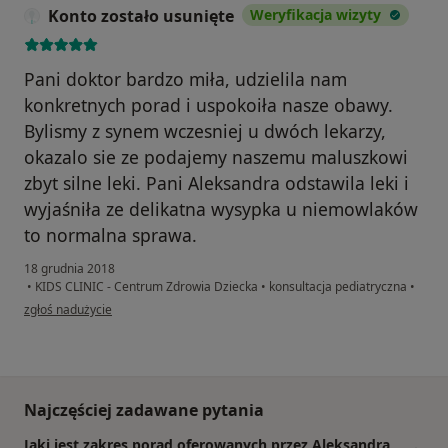
Konto zostało usunięte
Weryfikacja wizyty
Pani doktor bardzo miła, udzielila nam
konkretnych porad i uspokoiła nasze obawy.
Bylismy z synem wczesniej u dwóch lekarzy,
okazalo sie ze podajemy naszemu maluszkowi
zbyt silne leki. Pani Aleksandra odstawila leki i
wyjaśniła ze delikatna wysypka u niemowlaków
to normalna sprawa.
18 grudnia 2018
•
KIDS CLINIC - Centrum Zdrowia Dziecka
•
konsultacja pediatryczna
•
w opinii użytkownika Konto zostało usunięte
zgłoś nadużycie
Najczęściej zadawane pytania
Jaki jest zakres porad oferowanych przez Aleksandra