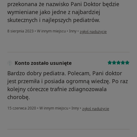
przekonana że nazwisko Pani Doktor będzie
wymieniane jako jedne z najbardziej
skutecznych i najlepszych pediatrów.
w opinii użytkownika Karolina P
8 sierpnia 2023
•
W innym miejscu
•
Inny
•
zgłoś nadużycie
Konto zostało usunięte
Bardzo dobry pediatra. Polecam, Pani doktor
jest przemiła i posiada ogromną wiedzę. Po raz
kolejny córeczce trafnie zdiagnozowala
chorobę.
w opinii użytkownika Konto zost
15 czerwca 2020
•
W innym miejscu
•
Inny
•
zgłoś nadużycie