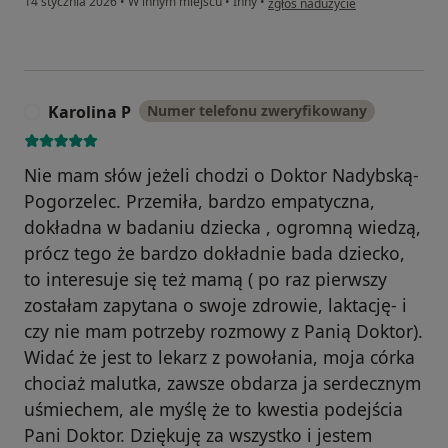
14 stycznia 2026
•
W innym miejscu
•
Inny
•
zgłoś nadużycie
Karolina P
Numer telefonu zweryfikowany
K
Nie mam słów jeżeli chodzi o Doktor Nadybską-
Pogorzelec. Przemiła, bardzo empatyczna,
dokładna w badaniu dziecka , ogromną wiedzą,
prócz tego że bardzo dokładnie bada dziecko,
to interesuje się też mamą ( po raz pierwszy
zostałam zapytana o swoje zdrowie, laktację- i
czy nie mam potrzeby rozmowy z Panią Doktor).
Widać że jest to lekarz z powołania, moja córka
chociaż malutka, zawsze obdarza ja serdecznym
uśmiechem, ale myślę że to kwestia podejścia
Pani Doktor. Dziękuję za wszystko i jestem