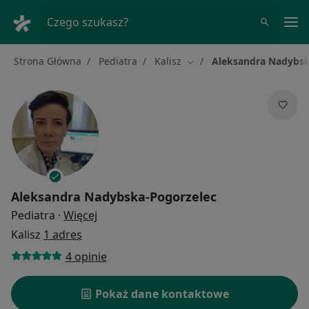
Me
Czego szukasz?
Strona Główna
Pediatra
Kalisz
Aleksandra Nadybsk
Zmień miasto
Aleksandra Nadybska-Pogorzelec
O specjalizacjach
Pediatra
·
Więcej
Kalisz
1 adres
4 opinie
Pokaż dane kontaktowe