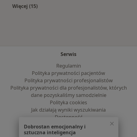
Więcej (15)
Więcej w kategorii: Najczęście leczone chorob
Serwis
Regulamin
Polityka prywatności pacjentów
Polityka prywatności profesjonalistów
Polityka prywatności dla profesjonalistów, których
dane pozyskaliśmy samodzielnie
Polityka cookies
Jak działają wyniki wyszukiwania
Dostępność
O nas
Dobrostan emocjonalny i
Praca
Rekrutujemy!
sztuczna inteligencja