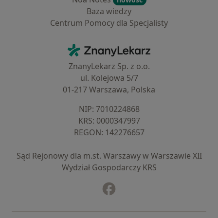
Baza wiedzy
Centrum Pomocy dla Specjalisty
Kontakt
ZnanyLekarz - Strona główna
ZnanyLekarz Sp. z o.o.
ul. Kolejowa 5/7
01-217 Warszawa, Polska
NIP: ⁠7010224868
KRS: ⁠0000347997
REGON: ⁠142276657
Sąd Rejonowy dla m.st. Warszawy w Warszawie XII
Wydział Gospodarczy KRS
Facebook
otwiera się w nowej karcie