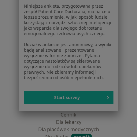
Partnerzy
Niniejsza ankieta, przygotowana przez
Centrum prasowe
zespół Patient Care Doctoralia, ma na celu
Kontakt
lepsze zrozumienie, w jaki sposób ludzie
korzystają z narzędzi sztucznej inteligencji
Dla pacjentów
jako wsparcia dla swojego dobrostanu
emocjonalnego i zdrowia psychicznego.
Lekarze
Udział w ankiecie jest anonimowy, a wyniki
Placówki medyczne
będą analizowane i prezentowane
Pytania i odpowiedzi
wyłącznie w formie zbiorczej. Pytania
dotyczące nastolatków są skierowane
Usługi i zabiegi
wyłącznie do rodziców lub opiekunów
Choroby
prawnych. Nie zbieramy informacji
Pomoc
bezpośrednio od osób niepełnoletnich.
Aplikacje mobilne
Blog dla pacjentów
Start survey
Dla profesjonalistów
Cennik
Dla lekarzy
Dla placówek medycznych
Noa Notes
nowość