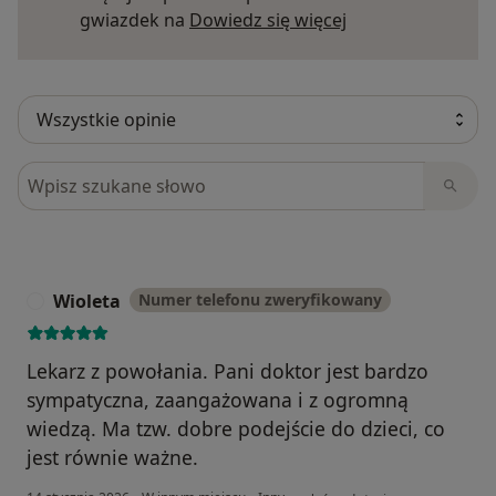
Dowiedz się więce
gwiazdek na
Dowiedz się więcej
Szukaj w opiniach
Wioleta
Numer telefonu zweryfikowany
W
Lekarz z powołania. Pani doktor jest bardzo
sympatyczna, zaangażowana i z ogromną
wiedzą. Ma tzw. dobre podejście do dzieci, co
jest równie ważne.
w opinii użytkownika Wioleta