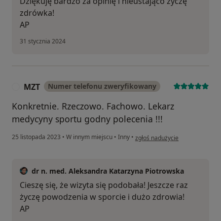
Dziękuję bardzo za opinię i nieustająco życzę
zdrówka!
AP
31 stycznia 2024
MZT
Numer telefonu zweryfikowany
M
Konkretnie. Rzeczowo. Fachowo. Lekarz
medycyny sportu godny polecenia !!!
w opinii użytkownika MZT
25 listopada 2023
•
W innym miejscu
•
Inny
•
zgłoś nadużycie
dr n. med. Aleksandra Katarzyna Piotrowska
Cieszę się, że wizyta się podobała! Jeszcze raz
życzę powodzenia w sporcie i dużo zdrowia!
AP