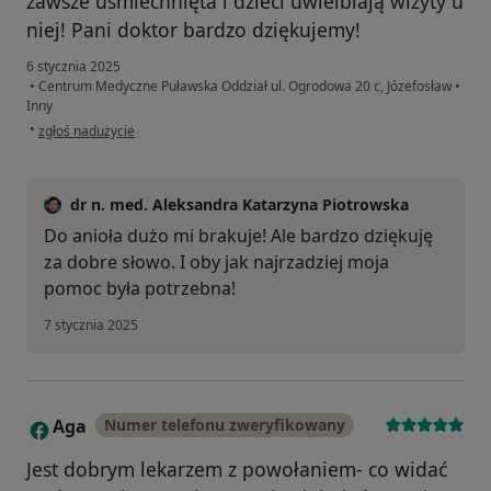
zawsze uśmiechnięta i dzieci uwielbiają wizyty u
niej! Pani doktor bardzo dziękujemy!
6 stycznia 2025
•
Centrum Medyczne Puławska Oddział ul. Ogrodowa 20 c, Józefosław
•
Inny
w opinii użytkownika Magda G
•
zgłoś nadużycie
dr n. med. Aleksandra Katarzyna Piotrowska
Do anioła dużo mi brakuje! Ale bardzo dziękuję
za dobre słowo. I oby jak najrzadziej moja
pomoc była potrzebna!
7 stycznia 2025
Aga
Numer telefonu zweryfikowany
A
Jest dobrym lekarzem z powołaniem- co widać