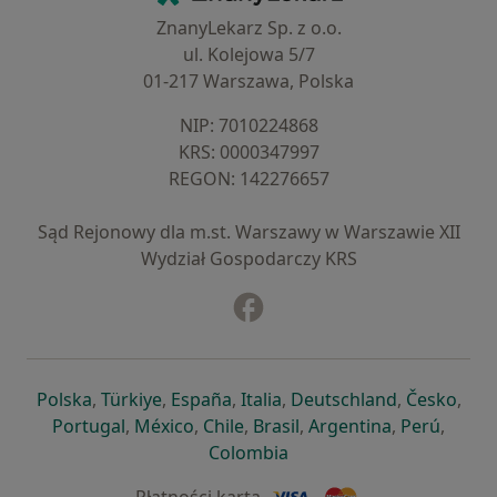
ZnanyLekarz Sp. z o.o.
ul. Kolejowa 5/7
01-217 Warszawa, Polska
NIP: ⁠7010224868
KRS: ⁠0000347997
REGON: ⁠142276657
Sąd Rejonowy dla m.st. Warszawy w Warszawie XII
Wydział Gospodarczy KRS
Facebook
otwiera się w nowej karcie
otwiera się w nowej karcie
otwiera się w nowej karcie
otwiera się w nowej karcie
otwiera się w nowej karci
otwiera się
otwi
Polska
,
Türkiye
,
España
,
Italia
,
Deutschland
,
Česko
,
otwiera się w nowej karcie
otwiera się w nowej karcie
otwiera się w nowej karcie
otwiera się w nowej kar
otwiera się 
otwier
Portugal
,
México
,
Chile
,
Brasil
,
Argentina
,
Perú
,
otwiera się w nowej karc
Colombia