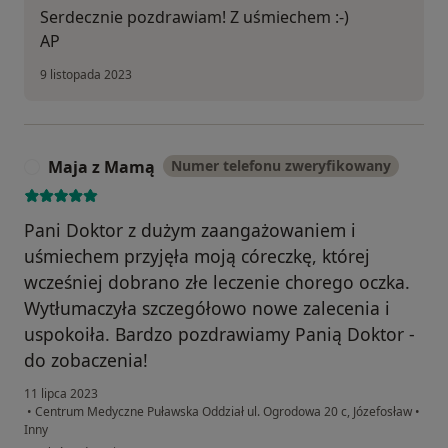
Serdecznie pozdrawiam! Z uśmiechem :-)
AP
9 listopada 2023
Maja z Mamą
Numer telefonu zweryfikowany
M
Pani Doktor z dużym zaangażowaniem i
uśmiechem przyjęła moją córeczkę, której
wcześniej dobrano złe leczenie chorego oczka.
Wytłumaczyła szczegółowo nowe zalecenia i
uspokoiła. Bardzo pozdrawiamy Panią Doktor -
do zobaczenia!
11 lipca 2023
•
Centrum Medyczne Puławska Oddział ul. Ogrodowa 20 c, Józefosław
•
Inny
w opinii użytkownika Maja z Mamą