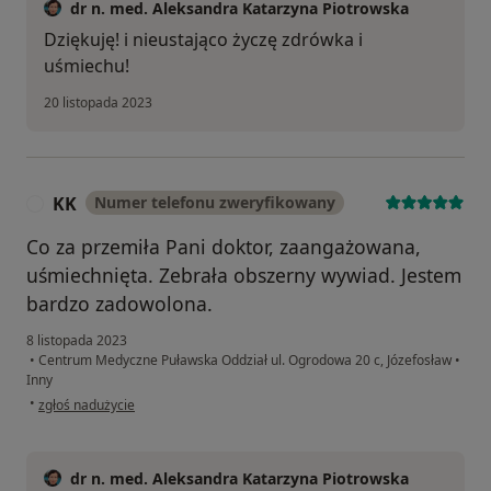
dr n. med. Aleksandra Katarzyna Piotrowska
Dziękuję! i nieustająco życzę zdrówka i
uśmiechu!
20 listopada 2023
KK
Numer telefonu zweryfikowany
K
Co za przemiła Pani doktor, zaangażowana,
uśmiechnięta. Zebrała obszerny wywiad. Jestem
bardzo zadowolona.
8 listopada 2023
•
Centrum Medyczne Puławska Oddział ul. Ogrodowa 20 c, Józefosław
•
Inny
w opinii użytkownika KK
•
zgłoś nadużycie
dr n. med. Aleksandra Katarzyna Piotrowska