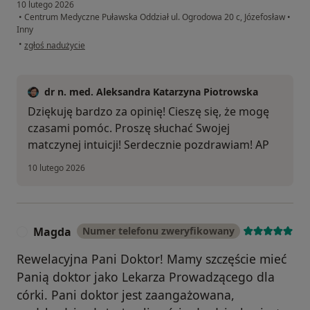
10 lutego 2026
•
Centrum Medyczne Puławska Oddział ul. Ogrodowa 20 c, Józefosław
•
Inny
w opinii użytkownika Svietlana
•
zgłoś nadużycie
dr n. med. Aleksandra Katarzyna Piotrowska
Dziękuję bardzo za opinię! Cieszę się, że mogę
czasami pomóc. Proszę słuchać Swojej
matczynej intuicji! Serdecznie pozdrawiam! AP
10 lutego 2026
Magda
Numer telefonu zweryfikowany
M
Rewelacyjna Pani Doktor! Mamy szczęście mieć
Panią doktor jako Lekarza Prowadzącego dla
córki. Pani doktor jest zaangażowana,