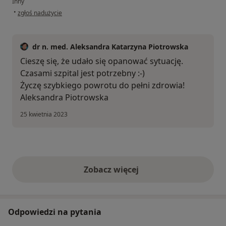
Inny
w opinii użytkownika Paulina
•
zgłoś nadużycie
dr n. med. Aleksandra Katarzyna Piotrowska
Cieszę się, że udało się opanować sytuację.
Czasami szpital jest potrzebny :-)
Życzę szybkiego powrotu do pełni zdrowia!
Aleksandra Piotrowska
25 kwietnia 2023
Zobacz więcej
opinie powyżej
Odpowiedzi na pytania