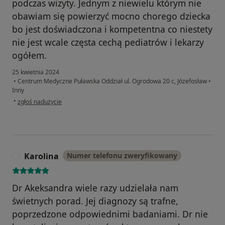
podczas wizyty. Jednym z niewielu którym nie
obawiam się powierzyć mocno chorego dziecka
bo jest doświadczona i kompetentna co niestety
nie jest wcale częsta cechą pediatrów i lekarzy
ogółem.
25 kwietnia 2024
•
Centrum Medyczne Puławska Oddział ul. Ogrodowa 20 c, Józefosław
•
Inny
w opinii użytkownika Aga
•
zgłoś nadużycie
Karolina
Numer telefonu zweryfikowany
K
Dr Akeksandra wiele razy udzielała nam
świetnych porad. Jej diagnozy są trafne,
poprzedzone odpowiednimi badaniami. Dr nie