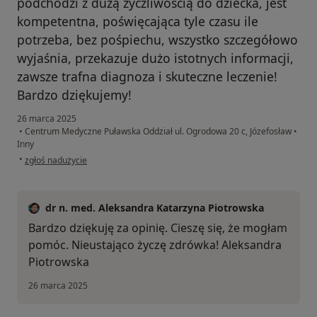
podchodzi z dużą życzliwością do dziecka, jest
kompetentna, poświęcająca tyle czasu ile
potrzeba, bez pośpiechu, wszystko szczegółowo
wyjaśnia, przekazuje dużo istotnych informacji,
zawsze trafna diagnoza i skuteczne leczenie!
Bardzo dziękujemy!
26 marca 2025
•
Centrum Medyczne Puławska Oddział ul. Ogrodowa 20 c, Józefosław
•
Inny
w opinii użytkownika Magda
•
zgłoś nadużycie
dr n. med. Aleksandra Katarzyna Piotrowska
Bardzo dziękuję za opinię. Cieszę się, że mogłam
pomóc. Nieustająco życzę zdrówka! Aleksandra
Piotrowska
26 marca 2025