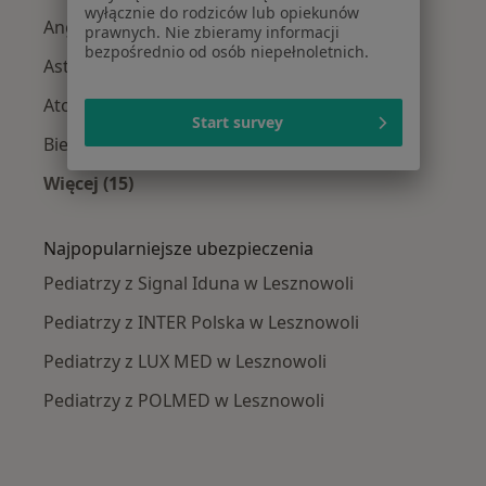
wyłącznie do rodziców lub opiekunów
Angina w Lesznowoli
prawnych. Nie zbieramy informacji
bezpośrednio od osób niepełnoletnich.
Astma oskrzelowa w Lesznowoli
Atopowe zapalenie skóry w Lesznowoli
Start survey
Biegunka w Lesznowoli
Więcej (15)
Więcej w kategorii: Najczęście leczone chorob
Najpopularniejsze ubezpieczenia
Pediatrzy z Signal Iduna w Lesznowoli
Pediatrzy z INTER Polska w Lesznowoli
Pediatrzy z LUX MED w Lesznowoli
Pediatrzy z POLMED w Lesznowoli