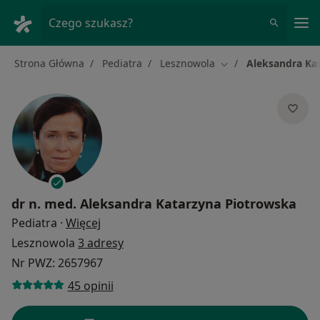
Me
Czego szukasz?
Strona Główna
Pediatra
Lesznowola
Aleksandra Ka
Zmień miasto
dr n. med.
Aleksandra Katarzyna Piotrowska
O specjalizacjach
Pediatra
·
Więcej
Lesznowola
3 adresy
Nr PWZ: 2657967
45 opinii