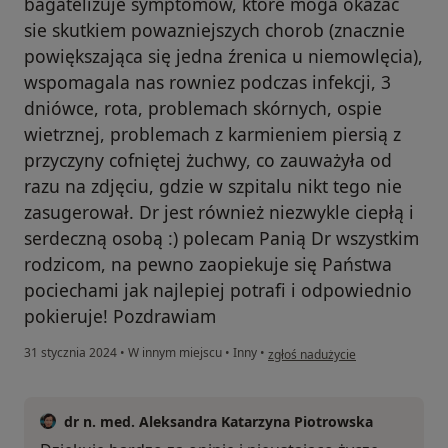
bagatelizuje symptomów, ktore moga okazac
sie skutkiem powazniejszych chorob (znacznie
powiększająca się jedna źrenica u niemowlęcia),
wspomagala nas rowniez podczas infekcji, 3
dniówce, rota, problemach skórnych, ospie
wietrznej, problemach z karmieniem piersią z
przyczyny cofniętej żuchwy, co zauważyła od
razu na zdjęciu, gdzie w szpitalu nikt tego nie
zasugerował. Dr jest również niezwykle ciepłą i
serdeczną osobą :) polecam Panią Dr wszystkim
rodzicom, na pewno zaopiekuje się Państwa
pociechami jak najlepiej potrafi i odpowiednio
pokieruje! Pozdrawiam
w opinii użytkownika Karolina
31 stycznia 2024
•
W innym miejscu
•
Inny
•
zgłoś nadużycie
dr n. med. Aleksandra Katarzyna Piotrowska