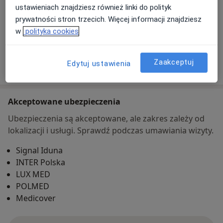
ustawieniach znajdziesz również linki do polityk
Metody płatności (wizyty prywatne)
prywatności stron trzecich. Więcej informacji znajdziesz
Ubezpieczenia akceptowane pod tym adresem
w
polityka cookies
Szczegóły
Zaakceptuj
Pokaż więcej
Edytuj ustawienia
o adresie
Akceptowane ubezpieczenia
Ubezpieczenia są akceptowane, ale zakres zależy od
lokalizacji i usługi. Sprawdź podczas umawiania wizyty.
Signal Iduna
INTER Polska
LUX MED
POLMED
Medicover