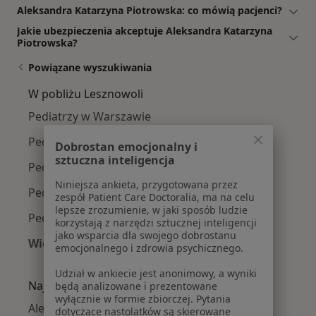
Aleksandra Katarzyna Piotrowska: co mówią pacjenci?
Jakie ubezpieczenia akceptuje Aleksandra Katarzyna
Piotrowska?
Powiązane wyszukiwania
W pobliżu Lesznowoli
Pediatrzy w Warszawie
Pediatrzy w Piasecznie
Dobrostan emocjonalny i
sztuczna inteligencja
Pediatrzy w Wołominie
Niniejsza ankieta, przygotowana przez
Pediatrzy w Legionowie
zespół Patient Care Doctoralia, ma na celu
lepsze zrozumienie, w jaki sposób ludzie
Pediatrzy w Otwocku
korzystają z narzędzi sztucznej inteligencji
jako wsparcia dla swojego dobrostanu
Więcej (15)
emocjonalnego i zdrowia psychicznego.
Więcej w kategorii: W pobliżu Lesznowoli
Udział w ankiecie jest anonimowy, a wyniki
Najczęście leczone choroby
będą analizowane i prezentowane
wyłącznie w formie zbiorczej. Pytania
Alergia dróg oddechowych w Lesznowoli
dotyczące nastolatków są skierowane