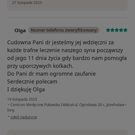
27 listopada 2023
Olga
Numer telefonu zweryfikowany
O
Cudowna Pani dr jesteśmy jej wdzięczni za
każde trafne leczenie naszego syna począwszy
od jego 11 dnia życia gdy bardzo nam pomogła
przy uporczywych kolkach.
Do Pani dr mam ogromne zaufanie
Serdecznie polecam
I dziękuję Olga
19 listopada 2023
•
Centrum Medyczne Puławska Oddział ul. Ogrodowa 20 c, Józefosław
•
Inny
w opinii użytkownika Olga
•
zgłoś nadużycie