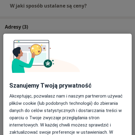
W jaki sposób ustalane są ceny?
Adresy (3)
Adres 1
Adres 2
Adres 3
Tolek Przychodnia dla Dzieci i Dorosłych
Postępu 7,
05-506
Lesznowola
Szanujemy Twoją prywatność
Powiększ mapę
otwiera się w nowej karcie
Akceptując, pozwalasz nam i naszym partnerom używać
plików cookie (lub podobnych technologii) do zbierania
Dostępność
W tym gabinecie nie można umawiać wizyt przez
danych do celów statystycznych i dostarczania treści w
internet
oparciu o Twoje zwyczaje przeglądania stron
Co mam zrobić w tej sytuacji?
internetowych. W każdej chwili możesz sprawdzić i
zaktualizować swoje preferencje w ustawieniach. W