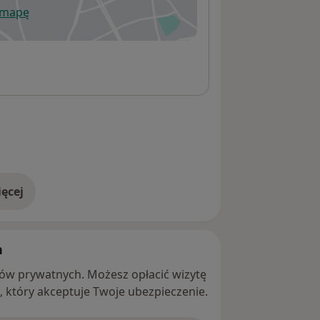
 mapę
wiera się w nowej karcie
ęcej
adresie
h
ntów prywatnych. Możesz opłacić wizytę
ę, który akceptuje Twoje ubezpieczenie.