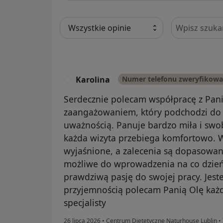
Szukaj w opi
Karolina
Numer telefonu zweryfikow
K
Serdecznie polecam współpracę z Pani
zaangażowaniem, który podchodzi do p
uważnością. Panuje bardzo miła i swo
każda wizyta przebiega komfortowo. W
wyjaśnione, a zalecenia są dopasowan
możliwe do wprowadzenia na co dzień.
prawdziwą pasję do swojej pracy. Jes
przyjemnością polecam Panią Olę każ
specjalisty
26 lipca 2026
•
Centrum Dietetyczne Naturhouse Lublin
•