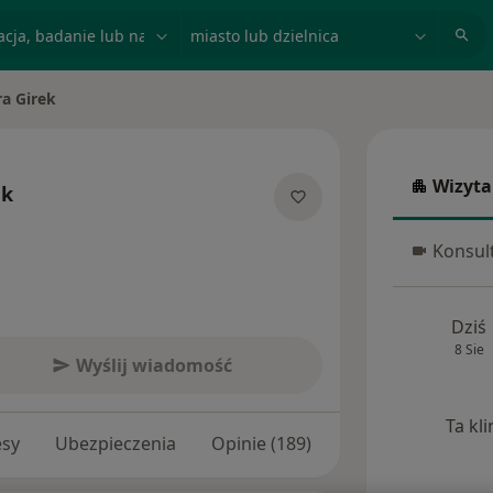
acja, badanie lub nazwisko
miasto lub dzielnica
a Girek
Wizyta
ek
Wizyta w
lizacjach
Konsult
Konsulta
Dziś
8 Sie
Wyślij wiadomość
Ta kl
esy
Ubezpieczenia
Opinie (189)