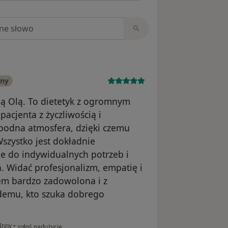
niach
any
ą Olą. To dietetyk z ogromnym
acjenta z życzliwością i
bodna atmosfera, dzięki czemu
szystko jest dokładnie
e do indywidualnych potrzeb i
 Widać profesjonalizm, empatię i
tem bardzo zadowolona i z
demu, kto szuka dobrego
w opinii użytkownika Karolina
Inny
•
zgłoś nadużycie