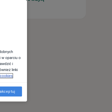
odobnych
i w oparciu o
awdzić i
wnież linki
 cookies
akceptuj