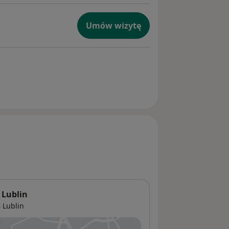
Umów wizytę
 Lublin
8
Lublin