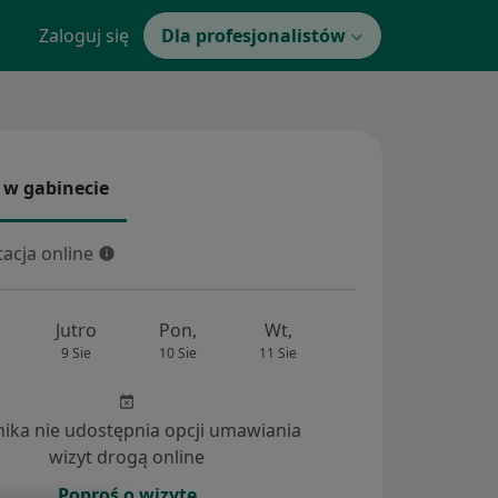
Zaloguj się
Dla profesjonalistów
 w gabinecie
 gabinecie
acja online
cja online
Jutro
Pon,
Wt,
Śr,
Czw
9 Sie
10 Sie
11 Sie
12 Sie
13 Si
inika nie udostępnia opcji umawiania
wizyt drogą online
Poproś o wizytę