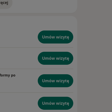
ęcej
doświadczeniu
Umów wizytę
Umów wizytę
 formy po
Umów wizytę
Umów wizytę