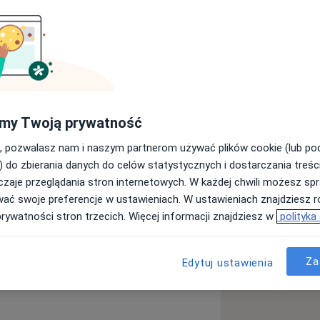
nia na Wydziale Nauk o Żywności i
o w Lublinie, na kierunku żywienia
my Twoją prywatność
ję jest nie tylko moim zawodem, ale
m celem jest reedukacja żywieniowa
, pozwalasz nam i naszym partnerom używać plików cookie (lub p
ywienia. Każdego dnia udowadniam
) do zbierania danych do celów statystycznych i dostarczania treśc
na, przyjemna i przebiegać bez
zaje przeglądania stron internetowych. W każdej chwili możesz spr
kuracji pomagam wzmacniać motywację,
wać swoje preferencje w ustawieniach. W ustawieniach znajdziesz ró
akowych, stanu zdrowia oraz postępów
prywatności stron trzecich. Więcej informacji znajdziesz w
polityka
ikwidowania przyczyn chorób, a nie
Za
Edytuj ustawienia
ie
Choroba Hashimoto
diseases