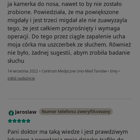
ja kamerka do nosa, nawet to by nie zostało
zrobione. Powiedziała, że ma powiększone
migdały i jest trzeci migdał ale nie zuawyzayla
tego, że jest całkiem przyrośnięty i wymaga
operacji. Do tego przez ciągle zapalenie ucha
moja córka ma uszczerbek ze słuchem. Również
nie było, żadnej sugestii, abym zrobiła badanie
słuchu
14 września 2022
•
Centrum Medyczne Uno-Med Tarnów
•
Inny
•
w opinii użytkownika Nieznana
zgłoś nadużycie
Jaroslaw
Numer telefonu zweryfikowany
J
Pani doktor ma taką wiedze i jest prawdziwym
lekarzen z powołania moje dziecko trafiło do