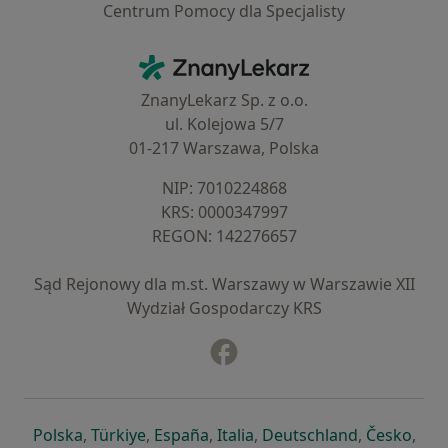
Centrum Pomocy dla Specjalisty
Kontakt
ZnanyLekarz - Strona główna
ZnanyLekarz Sp. z o.o.
ul. Kolejowa 5/7
01-217 Warszawa, Polska
NIP: ⁠7010224868
KRS: ⁠0000347997
REGON: ⁠142276657
Sąd Rejonowy dla m.st. Warszawy w Warszawie XII
Wydział Gospodarczy KRS
Facebook
otwiera się w nowej karcie
otwiera się w nowej karcie
otwiera się w nowej karcie
otwiera się w nowej karcie
otwiera się w nowej karci
otwiera się
otwi
Polska
,
Türkiye
,
España
,
Italia
,
Deutschland
,
Česko
,