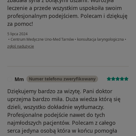
leczenie a przede wszystkim uspokoiła swoim
profesjonalnym podejściem. Polecam i dziękuję
za pomoc!
5 lipca 2024
•
Centrum Medyczne Uno-Med Tarnów
•
konsultacja laryngologiczna
•
w opinii użytkownika A.B
zgłoś nadużycie
Mm
Numer telefonu zweryfikowany
M
Dziękujemy bardzo za wizytę. Pani doktor
uprzejma bardzo miła. Duża wiedza którą się
dzieli, wszystko dokładnie wytłumaczy.
Profesjonalne podejście nawet do tych
najmłodszych pacjentów. Polecam z całego
serca jedyna osobą która w końcu pomogła