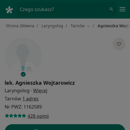
Me
Czego szukasz?
Strona Główna
Laryngolog
Tarnów
Agnieszka Wojt
Zmień miasto
lek.
Agnieszka Wojtarowicz
O specjalizacjach
Laryngolog
·
Więcej
Tarnów
1 adres
Nr PWZ: 1162589
428 opinii