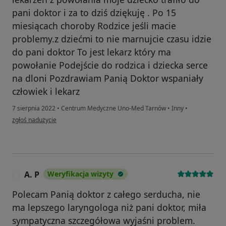
pani doktor i za to dziś dziękuję . Po 15
miesiącach choroby Rodzice jeśli macie
problemy.z dziećmi to nie marnujcie czasu idzie
do pani doktor To jest lekarz który ma
powołanie Podejście do rodzica i dziecka serce
na dloni Pozdrawiam Panią Doktor wspaniały
człowiek i lekarz
7 sierpnia 2022
•
Centrum Medyczne Uno-Med Tarnów
•
Inny
•
w opinii użytkownika Jaroslaw
zgłoś nadużycie
A. P
Weryfikacja wizyty
A
Polecam Panią doktor z całego serducha, nie
ma lepszego laryngologa niż pani doktor, miła
sympatyczna szczegółowa wyjaśni problem.