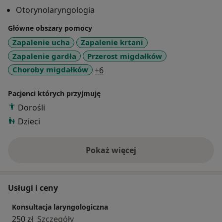
- fiberoskopowa ocena przerostu trzeciego migdałka u
Otorynolaryngologia
dzieci
Główne obszary pomocy
-otoskopia, badanie wziernikowe jamy ustnej, gardła,
Zapalenie ucha
Zapalenie krtani
krtani, nosa
Zapalenie gardła
Przerost migdałków
a11y_sr_more_diseases
Choroby migdałków
+6
-badanie akumetryczne słuchu
Pacjenci których przyjmuję
Wykonywane zabiegi:
Dorośli
-kwalifikacja i leczenie operacyjne przerostu migdałka
Dzieci
gardłowego oraz
migdałków podniebiennych
Pokaż więcej
o doświadczeniu
-kwalifikacja i leczenie zabiegowe przewlekłego
wysiękowego zapalenia
Usługi i ceny
uszu: paracenteza, myringotomia, zakładanie drenażu
wentylacyjnego ucha
Konsultacja laryngologiczna
środkowego
250 zł
Szczegóły