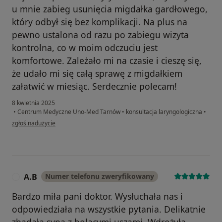
u mnie zabieg usunięcia migdałka gardłowego,
który odbył się bez komplikacji. Na plus na
pewno ustalona od razu po zabiegu wizyta
kontrolna, co w moim odczuciu jest
komfortowe. Zależało mi na czasie i cieszę się,
że udało mi się całą sprawę z migdałkiem
załatwić w miesiąc. Serdecznie polecam!
8 kwietnia 2025
•
Centrum Medyczne Uno-Med Tarnów
•
konsultacja laryngologiczna
•
w opinii użytkownika Rafał
zgłoś nadużycie
A.B
Numer telefonu zweryfikowany
A
Bardzo miła pani doktor. Wysłuchała nas i
odpowiedziała na wszystkie pytania. Delikatnie
zbadała syna z bolącymi uszami. Wdrożyła