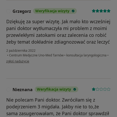
Grzegorz
Weryfikacja wizyty
G
Dziękuję za super wizytę. Jak mało kto wcześniej
pani doktor wytłumaczyła mi problem z moimi
przewlekłymi zatokami oraz zalecenia co robić
żeby temat dokładnie zdiagnozować oraz leczyć
2 października 2022
•
Centrum Medyczne Uno-Med Tarnów
•
konsultacja laryngologiczna
•
w opinii użytkownika Grzegorz
zgłoś nadużycie
Nieznana
Weryfikacja wizyty
N
Nie polecam Pani doktor. Zwróciłam się z
podejrzeniem 3 migdała. Jakby nie to to,że
sama zasugerowałam, że Pani doktor sprawdził