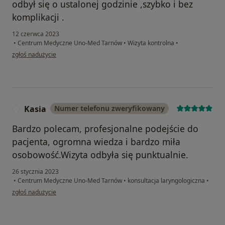
odbył się o ustalonej godzinie ,szybko i bez
komplikacji .
12 czerwca 2023
•
Centrum Medyczne Uno-Med Tarnów
•
Wizyta kontrolna
•
w opinii użytkownika S.C.
zgłoś nadużycie
Kasia
Numer telefonu zweryfikowany
K
Bardzo polecam, profesjonalne podejście do
pacjenta, ogromna wiedza i bardzo miła
osobowość.Wizyta odbyła się punktualnie.
26 stycznia 2023
•
Centrum Medyczne Uno-Med Tarnów
•
konsultacja laryngologiczna
•
w opinii użytkownika Kasia
zgłoś nadużycie