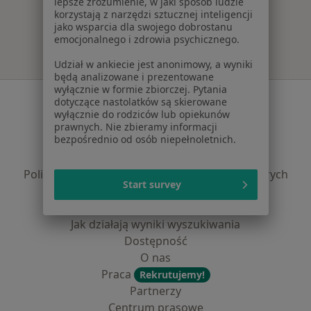
lepsze zrozumienie, w jaki sposób ludzie
Więcej w kategorii: Najczęście leczone chorob
korzystają z narzędzi sztucznej inteligencji
jako wsparcia dla swojego dobrostanu
emocjonalnego i zdrowia psychicznego.
Udział w ankiecie jest anonimowy, a wyniki
będą analizowane i prezentowane
wyłącznie w formie zbiorczej. Pytania
Serwis
dotyczące nastolatków są skierowane
wyłącznie do rodziców lub opiekunów
Regulamin
prawnych. Nie zbieramy informacji
bezpośrednio od osób niepełnoletnich.
Polityka prywatności pacjentów
Polityka prywatności profesjonalistów
Polityka prywatności dla profesjonalistów, których
Start survey
dane pozyskaliśmy samodzielnie
Polityka cookies
Jak działają wyniki wyszukiwania
Dostępność
O nas
Praca
Rekrutujemy!
Partnerzy
Centrum prasowe