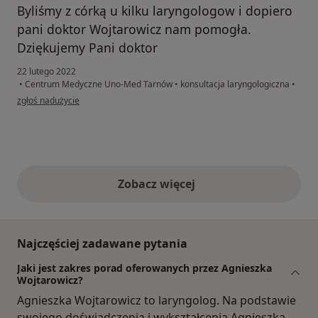
Byliśmy z córką u kilku laryngologow i dopiero
pani doktor Wojtarowicz nam pomogła.
Dziękujemy Pani doktor
22 lutego 2022
•
Centrum Medyczne Uno-Med Tarnów
•
konsultacja laryngologiczna
•
w opinii użytkownika A. P
zgłoś nadużycie
Zobacz więcej
opinie powyżej
Najczęściej zadawane pytania
Jaki jest zakres porad oferowanych przez Agnieszka
Wojtarowicz?
Agnieszka Wojtarowicz to laryngolog. Na podstawie
swojego doświadczenia i wykształcenia Agnieszka