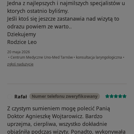
Jedna z najlepszych i najmilszych specjalistów u
ktorych ostatnio byliśmy.
Jeśli ktoś się jeszcze zastanawia nad wizytą to
odrazu powiem ze warto..
Dziekujemy
Rodzice Leo
20 maja 2026
•
Centrum Medyczne Uno-Med Tarnów
•
konsultacja laryngologiczna
•
w opinii użytkownika Joanna
zgłoś nadużycie
Rafał
Numer telefonu zweryfikowany
R
Z czystym sumieniem mogę polecić Panią
Doktor Agnieszkę Wojtarowicz. Bardzo
uprzejma, cierpliwa, wszystko dokładnie
objaśniła podczas wizyty. Ponadto, wykonywała