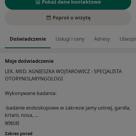
Pokaż dane kontaktowe
Poproś o wizytę
Doświadczenie
Usługi i ceny
Adresy
Ubezpi
Moje doświadczenie
LEK. MED. AGNIESZKA WOJTAROWICZ - SPECJALISTA
OTORYNOLARYNGOLOGI
Wykonywane badania:
-badanie endoskopowe w zakresie jamy ustnej, gardła,
krtani, nosa,
O mnie
nosogardła
więcej
Zakres porad