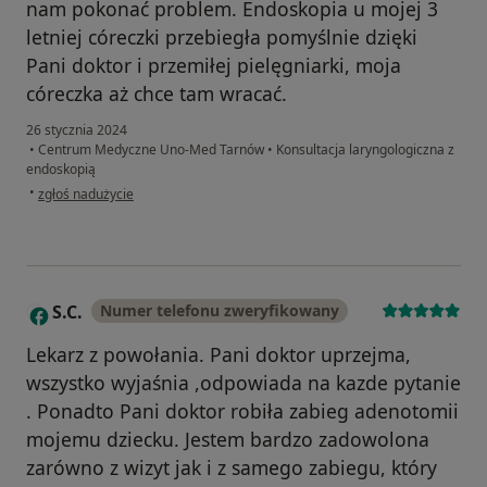
nam pokonać problem. Endoskopia u mojej 3
letniej córeczki przebiegła pomyślnie dzięki
Pani doktor i przemiłej pielęgniarki, moja
córeczka aż chce tam wracać.
26 stycznia 2024
•
Centrum Medyczne Uno-Med Tarnów
•
Konsultacja laryngologiczna z
endoskopią
w opinii użytkownika Mm
•
zgłoś nadużycie
S.C.
Numer telefonu zweryfikowany
S
Lekarz z powołania. Pani doktor uprzejma,
wszystko wyjaśnia ,odpowiada na kazde pytanie
. Ponadto Pani doktor robiła zabieg adenotomii
mojemu dziecku. Jestem bardzo zadowolona
zarówno z wizyt jak i z samego zabiegu, który