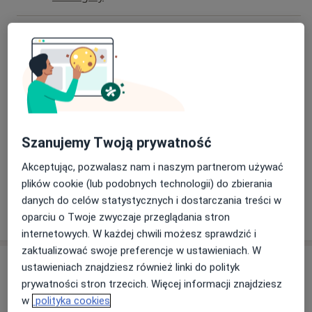
-kwalifikacja i leczenie operacyjne przewlekłego
Endoskopia laryngologiczna
zapalenia zatok,
350 zł
Szczegóły
torbieli zatok, polipów nosa
Konsultacja laryngologiczna z endoskopią
-leczenie operacyjne skrzywienia przegrody nosa
350 zł
Szczegóły
-diagnostyka i usuwanie zmian błon śluzowych oraz
obszaru głowy i szyi
Szanujemy Twoją prywatność
Wizyta kontrolna
150 zł
Szczegóły
Akceptując, pozwalasz nam i naszym partnerom używać
-czyszczenie uszu i irygacja
plików cookie (lub podobnych technologii) do zbierania
danych do celów statystycznych i dostarczania treści w
-usuwanie ciał obcych jamy ustnej, gardła, krtani, uszu,
W jaki sposób ustalane są ceny?
oparciu o Twoje zwyczaje przeglądania stron
nosa
internetowych. W każdej chwili możesz sprawdzić i
zaktualizować swoje preferencje w ustawieniach. W
Leczone choroby:
Adres
ustawieniach znajdziesz również linki do polityk
prywatności stron trzecich. Więcej informacji znajdziesz
-leczenie schorzeń uszu, nosa, jamy ustnej, gardła,
Centrum Medyczne Uno-Med Tarnów
w
polityka cookies
krtani