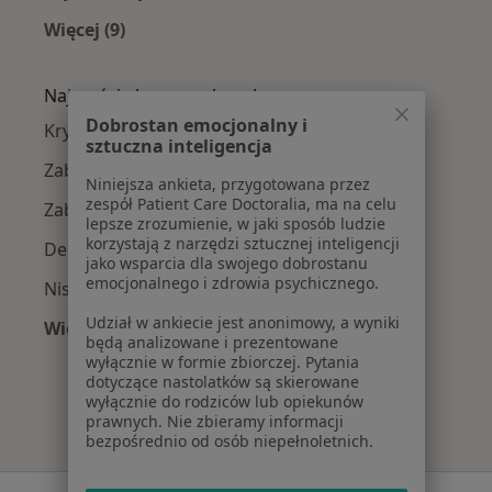
Więcej (9)
Więcej w kategorii: W pobliżu Świdnika
Najczęście leczone choroby
Dobrostan emocjonalny i
Kryzys emocjonalny w Świdniku
sztuczna inteligencja
Zaburzenia nastroju w Świdniku
Niniejsza ankieta, przygotowana przez
zespół Patient Care Doctoralia, ma na celu
Zaburzenia emocjonalne w Świdniku
lepsze zrozumienie, w jaki sposób ludzie
korzystają z narzędzi sztucznej inteligencji
Depresja w Świdniku
jako wsparcia dla swojego dobrostanu
emocjonalnego i zdrowia psychicznego.
Niskie poczucie własnej wartości w Świdniku
Udział w ankiecie jest anonimowy, a wyniki
Więcej (15)
będą analizowane i prezentowane
Więcej w kategorii: Najczęście leczone chorob
wyłącznie w formie zbiorczej. Pytania
dotyczące nastolatków są skierowane
wyłącznie do rodziców lub opiekunów
prawnych. Nie zbieramy informacji
bezpośrednio od osób niepełnoletnich.