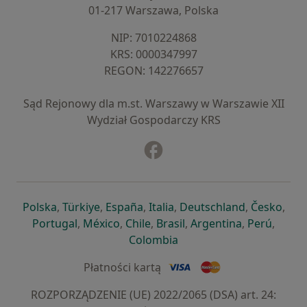
01-217 Warszawa, Polska
NIP: ⁠7010224868
KRS: ⁠0000347997
REGON: ⁠142276657
Sąd Rejonowy dla m.st. Warszawy w Warszawie XII
Wydział Gospodarczy KRS
Facebook
otwiera się w nowej karcie
otwiera się w nowej karcie
otwiera się w nowej karcie
otwiera się w nowej karcie
otwiera się w nowej karci
otwiera się
otwi
Polska
,
Türkiye
,
España
,
Italia
,
Deutschland
,
Česko
,
otwiera się w nowej karcie
otwiera się w nowej karcie
otwiera się w nowej karcie
otwiera się w nowej kar
otwiera się 
otwier
Portugal
,
México
,
Chile
,
Brasil
,
Argentina
,
Perú
,
otwiera się w nowej karc
Colombia
Płatności kartą
ROZPORZĄDZENIE (UE) 2022/2065 (DSA) art. 24: