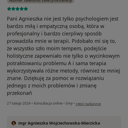
Numer telefonu zweryfikowany
Pani Agnieszka nie jest tylko psychologiem jest
bardzo miłą i empatyczną osobą, która w
profesjonalny i bardzo cierpliwy sposób
prowadziła mnie w terapii. Pidobało mi się to,
że wszystko szło moim tempem, podejście
holistyczne zapewniało nie tylko o wycinkowym
potraktowaniu problemu A i sama terapia
wykorzystywała różne metody, również te mniej
znane. Dziękuję za pomoc w rozwiązaniu
jednego z moich problemów i zmianę
przekonań
w opinii użytkownika Agnieszka 
27 lutego 2024
•
Konsultacja online
•
Inny
•
zgłoś nadużycie
mgr Agnieszka Wojciechowska-Mierzicka