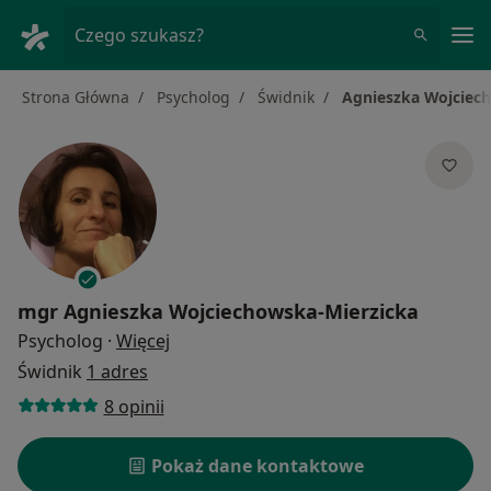
Me
Czego szukasz?
Strona Główna
Psycholog
Świdnik
Agnieszka Wojciec
mgr
Agnieszka Wojciechowska-Mierzicka
O specjalizacjach
Psycholog
·
Więcej
Świdnik
1 adres
8 opinii
Pokaż dane kontaktowe