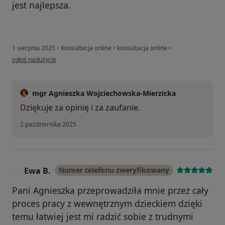
jest najlepsza.
1 sierpnia 2025
•
Konsultacja online
•
konsultacja online
•
w opinii użytkownika EwaAk
zgłoś nadużycie
mgr Agnieszka Wojciechowska-Mierzicka
Dziękuje za opinię i za zaufanie.
2 października 2025
Ewa B.
Numer telefonu zweryfikowany
E
Pani Agnieszka przeprowadziła mnie przez cały
proces pracy z wewnętrznym dzieckiem dzięki
temu łatwiej jest mi radzić sobie z trudnymi