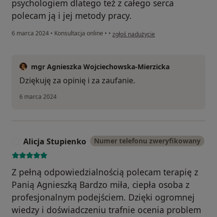
psychologiem dlatego też z całego serca
polecam ją i jej metody pracy.
w opinii użytkownika Kamila Robinson
6 marca 2024
•
Konsultacja online
•
•
zgłoś nadużycie
mgr Agnieszka Wojciechowska-Mierzicka
Dziękuję za opinię i za zaufanie.
6 marca 2024
Alicja Stupienko
Numer telefonu zweryfikowany
A
Z pełną odpowiedzialnością polecam terapię z
Panią Agnieszką Bardzo miła, ciepła osoba z
profesjonalnym podejściem. Dzięki ogromnej
wiedzy i doświadczeniu trafnie ocenia problem