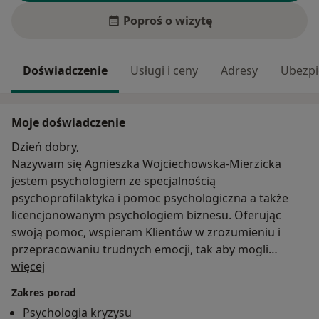
Poproś o wizytę
Doświadczenie
Usługi i ceny
Adresy
Ubezpi
Moje doświadczenie
Dzień dobry,
Nazywam się Agnieszka Wojciechowska-Mierzicka
jestem psychologiem ze specjalnością
psychoprofilaktyka i pomoc psychologiczna a także
licencjonowanym psychologiem biznesu. Oferując
swoją pomoc, wspieram Klientów w zrozumieniu i
przepracowaniu trudnych emocji, tak aby mogli
O mnie
wypracować nowe skuteczne metody w radzeniu
więcej
sobie w sytuacjach problemowych. w mojej pracy
Zakres porad
stawiam na przyjazną atmosferę opartą na
Psychologia kryzysu
wzajemnym zaufaniu, tak aby każdy klient czuł się