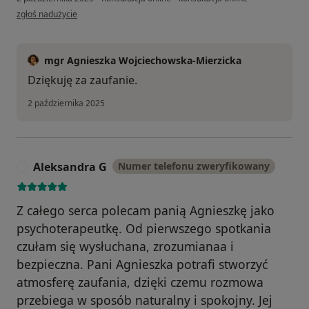
w opinii użytkownika Vanessa
zgłoś nadużycie
mgr Agnieszka Wojciechowska-Mierzicka
Dziękuję za zaufanie.
2 października 2025
Aleksandra G
Numer telefonu zweryfikowany
A
Z całego serca polecam panią Agnieszkę jako
psychoterapeutkę. Od pierwszego spotkania
czułam się wysłuchana, zrozumianaa i
bezpieczna. Pani Agnieszka potrafi stworzyć
atmosferę zaufania, dzięki czemu rozmowa
przebiega w sposób naturalny i spokojny. Jej