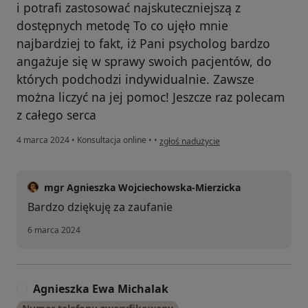
i potrafi zastosować najskuteczniejszą z
dostępnych metodę To co ujęło mnie
najbardziej to fakt, iż Pani psycholog bardzo
angażuje się w sprawy swoich pacjentów, do
których podchodzi indywidualnie. Zawsze
można liczyć na jej pomoc! Jeszcze raz polecam
z całego serca
w opinii użytkownika Alicja Stupienko
4 marca 2024
•
Konsultacja online
•
•
zgłoś nadużycie
mgr Agnieszka Wojciechowska-Mierzicka
Bardzo dziękuję za zaufanie
6 marca 2024
Agnieszka Ewa Michalak
A