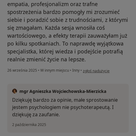
empatia, profesjonalizm oraz trafne
spostrzeżenia bardzo pomogły mi zrozumieć
siebie i poradzić sobie z trudnościami, z którymi
się zmagałam. Każda sesja wnosiła coś
wartościowego, a efekty terapii zauważyłam już
po kilku spotkaniach. To naprawdę wyjątkowa
specjalistka, której wiedza i podejście potrafią
realnie zmienić życie na lepsze.
w opinii użytkownika Aleksandr
26 września 2025
•
W innym miejscu
•
Inny
•
zgłoś nadużycie
mgr Agnieszka Wojciechowska-Mierzicka
Dziękuję bardzo za opinie, małe sprostowanie
jestem psychologiem nie psychoterapeutą. I
dziękuję za zaufanie.
2 października 2025