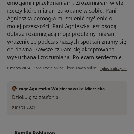
emocjami i przekonaniami. Zrozumiałam wiele
rzeczy które miałam zakopane w sobie. Pani
Agnieszka pomogła mi zmienić myślenie o
mojej przeszłości. Pani Agnieszka jest osobą
dobrze rozumiejącą moje problemy miałam
wrażenie że podczas naszych spotkań znamy się
od dawna. Zawsze czułam się akceptowana,
wysłuchana i zrozumiana. Polecam serdecznie.
w opinii użytkownika
8 marca 2024
•
Konsultacja online
•
konsultacja online
•
zgłoś nadużycie
mgr Agnieszka Wojciechowska-Mierzicka
Dziękuję za zaufania.
9 marca 2024
Kamila Robinson
K