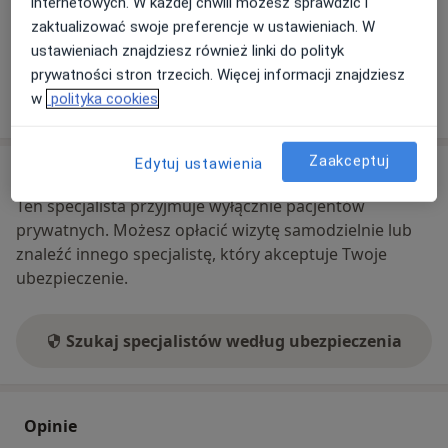
internetowych. W każdej chwili możesz sprawdzić i
Co mam zrobić w tej sytuacji?
zaktualizować swoje preferencje w ustawieniach. W
ustawieniach znajdziesz również linki do polityk
prywatności stron trzecich. Więcej informacji znajdziesz
Pokaż więcej
w
polityka cookies
o adresie
Zaakceptuj
Edytuj ustawienia
Ubezpieczenia - brak akceptowanych
Ten specjalista przyjmuje wyłącznie pacjentów
prywatnych. Możesz opłacić wizytę samodzielnie lub
znaleźć innego specjalistę, który akceptuje Twoje
ubezpieczenie.
Szukaj specjalistów według ubezpieczenia
Opinie