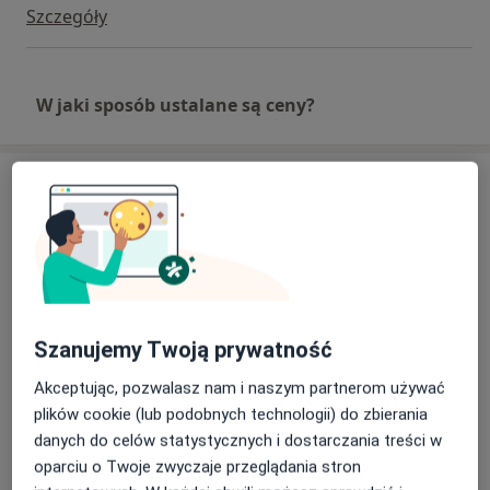
Szczegóły
W jaki sposób ustalane są ceny?
Adresy (2)
Online
Adres
Konsultacja online
Szanujemy Twoją prywatność
Akceptując, pozwalasz nam i naszym partnerom używać
plików cookie (lub podobnych technologii) do zbierania
danych do celów statystycznych i dostarczania treści w
Dostępność
W tym gabinecie nie można umawiać wizyt przez
oparciu o Twoje zwyczaje przeglądania stron
internet