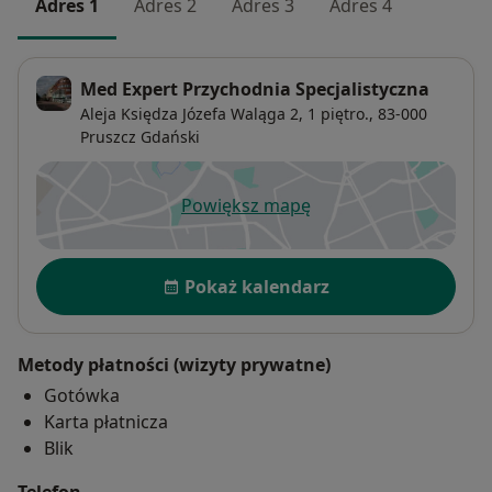
Adres 1
Adres 2
Adres 3
Adres 4
Med Expert Przychodnia Specjalistyczna
Aleja Księdza Józefa Waląga 2, 1 piętro.,
83-000
Pruszcz Gdański
Powiększ mapę
otwiera się w nowej karcie
Dostępność
Pokaż kalendarz
Metody płatności (wizyty prywatne)
Gotówka
Karta płatnicza
Blik