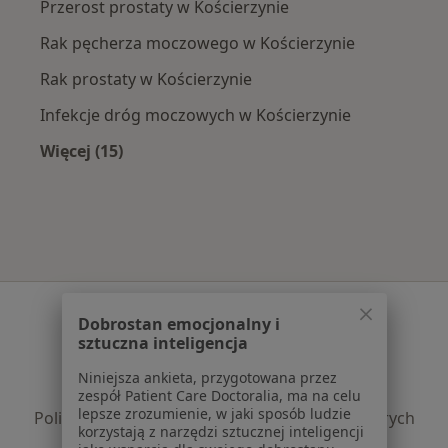
Przerost prostaty w Kościerzynie
Rak pęcherza moczowego w Kościerzynie
Rak prostaty w Kościerzynie
Infekcje dróg moczowych w Kościerzynie
Więcej (15)
Więcej w kategorii: Najczęście leczone chorob
Serwis
Dobrostan emocjonalny i
sztuczna inteligencja
Regulamin
Polityka prywatności pacjentów
Niniejsza ankieta, przygotowana przez
Polityka prywatności profesjonalistów
zespół Patient Care Doctoralia, ma na celu
lepsze zrozumienie, w jaki sposób ludzie
Polityka prywatności dla profesjonalistów, których
korzystają z narzędzi sztucznej inteligencji
dane pozyskaliśmy samodzielnie