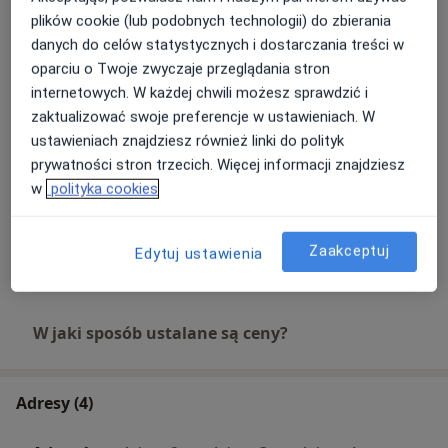
Badanie urodynamiczne
plików cookie (lub podobnych technologii) do zbierania
Umów wizytę
1 500 zł
Szczegóły
danych do celów statystycznych i dostarczania treści w
oparciu o Twoje zwyczaje przeglądania stron
internetowych. W każdej chwili możesz sprawdzić i
Biopsja prostaty pod kontrolą TRUS
Umów wizytę
zaktualizować swoje preferencje w ustawieniach. W
1 800 zł
Szczegóły
ustawieniach znajdziesz również linki do polityk
prywatności stron trzecich. Więcej informacji znajdziesz
Konsultacja urologiczna + USG
w
polityka cookies
moszny
Umów wizytę
450 zł
Szczegóły
Zaakceptuj
Edytuj ustawienia
+ 8 usług
W jaki sposób ustalane są ceny?
Adresy (4)