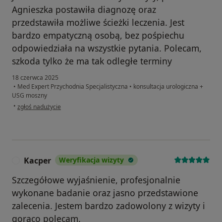
Agnieszka postawiła diagnozę oraz
przedstawiła możliwe ścieżki leczenia. Jest
bardzo empatyczną osobą, bez pośpiechu
odpowiedziała na wszystkie pytania. Polecam,
szkoda tylko że ma tak odległe terminy
18 czerwca 2025
•
Med Expert Przychodnia Specjalistyczna
•
konsultacja urologiczna +
USG moszny
w opinii użytkownika Kamil
•
zgłoś nadużycie
Kacper
Weryfikacja wizyty
K
Szczegółowe wyjaśnienie, profesjonalnie
wykonane badanie oraz jasno przedstawione
zalecenia. Jestem bardzo zadowolony z wizyty i
gorąco polecam.