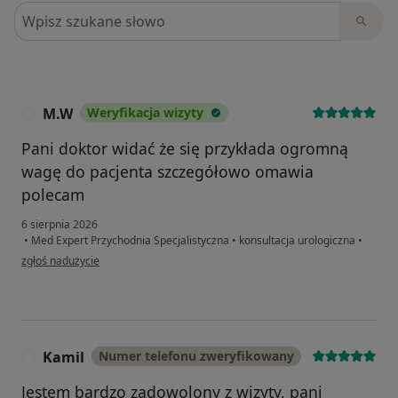
Szukaj w opiniach
M.W
Weryfikacja wizyty
M
Pani doktor widać że się przykłada ogromną
wagę do pacjenta szczegółowo omawia
polecam
6 sierpnia 2026
•
Med Expert Przychodnia Specjalistyczna
•
konsultacja urologiczna
•
w opinii użytkownika M.W
zgłoś nadużycie
Kamil
Numer telefonu zweryfikowany
K
Jestem bardzo zadowolony z wizyty, pani