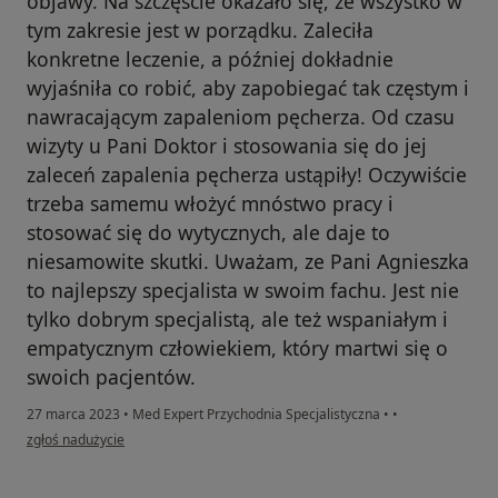
objawy. Na szczęście okazało się, że wszystko w
tym zakresie jest w porządku. Zaleciła
konkretne leczenie, a później dokładnie
wyjaśniła co robić, aby zapobiegać tak częstym i
nawracającym zapaleniom pęcherza. Od czasu
wizyty u Pani Doktor i stosowania się do jej
zaleceń zapalenia pęcherza ustąpiły! Oczywiście
trzeba samemu włożyć mnóstwo pracy i
stosować się do wytycznych, ale daje to
niesamowite skutki. Uważam, ze Pani Agnieszka
to najlepszy specjalista w swoim fachu. Jest nie
tylko dobrym specjalistą, ale też wspaniałym i
empatycznym człowiekiem, który martwi się o
swoich pacjentów.
27 marca 2023
•
Med Expert Przychodnia Specjalistyczna
•
•
w opinii użytkownika Julia
zgłoś nadużycie