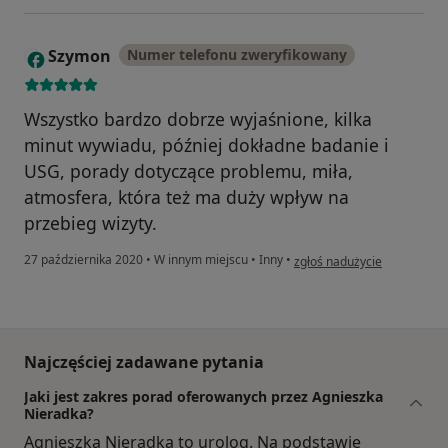
Szymon
Numer telefonu zweryfikowany
S
Wszystko bardzo dobrze wyjaśnione, kilka
minut wywiadu, później dokładne badanie i
USG, porady dotyczące problemu, miła,
atmosfera, która też ma duży wpływ na
przebieg wizyty.
w opinii użytkownika Szymo
27 października 2020
•
W innym miejscu
•
Inny
•
zgłoś nadużycie
Najczęściej zadawane pytania
Jaki jest zakres porad oferowanych przez Agnieszka
Nieradka?
Agnieszka Nieradka to urolog. Na podstawie