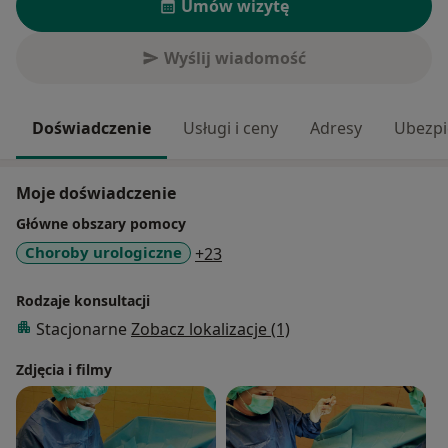
Umów wizytę
Wyślij wiadomość
Doświadczenie
Usługi i ceny
Adresy
Ubezpi
Moje doświadczenie
Główne obszary pomocy
a11y_sr_more_diseases
Choroby urologiczne
+23
Rodzaje konsultacji
Stacjonarne
Zobacz lokalizacje (1)
Zdjęcia i filmy