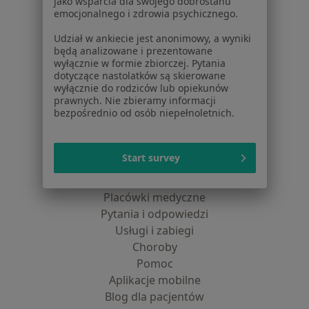
jako wsparcia dla swojego dobrostanu
Polityka cookies
emocjonalnego i zdrowia psychicznego.
Jak działają wyniki wyszukiwania
Udział w ankiecie jest anonimowy, a wyniki
Dostępność
będą analizowane i prezentowane
O nas
wyłącznie w formie zbiorczej. Pytania
dotyczące nastolatków są skierowane
Praca
Rekrutujemy!
wyłącznie do rodziców lub opiekunów
Partnerzy
prawnych. Nie zbieramy informacji
Centrum prasowe
bezpośrednio od osób niepełnoletnich.
Kontakt
Dla pacjentów
Start survey
Lekarze
Placówki medyczne
Pytania i odpowiedzi
Usługi i zabiegi
Choroby
Pomoc
Aplikacje mobilne
Blog dla pacjentów