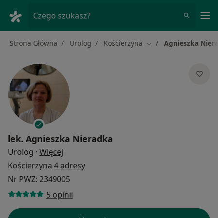
Me
Czego szukasz?
Strona Główna
Urolog
Kościerzyna
Agnieszka Nier
Zmień miasto
lek.
Agnieszka Nieradka
O specjalizacjach
Urolog
·
Więcej
Kościerzyna
4 adresy
Nr PWZ: 2349005
5 opinii