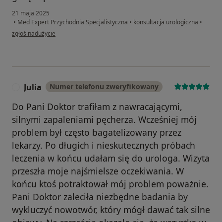
21 maja 2025
•
Med Expert Przychodnia Specjalistyczna
•
konsultacja urologiczna
•
w opinii użytkownika Kacper
zgłoś nadużycie
Julia
Numer telefonu zweryfikowany
J
Do Pani Doktor trafiłam z nawracającymi,
silnymi zapaleniami pęcherza. Wcześniej mój
problem był często bagatelizowany przez
lekarzy. Po długich i nieskutecznych próbach
leczenia w końcu udałam się do urologa. Wizyta
przeszła moje najśmielsze oczekiwania. W
końcu ktoś potraktował mój problem poważnie.
Pani Doktor zaleciła niezbędne badania by
wykluczyć nowotwór, który mógł dawać tak silne