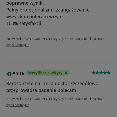
poprawne wyniki.
Pełny profesjonalizm i zaangażowanie -
wszystkim polecam wizytę.
100% satysfakcji.
20 kwietnia 2023
•
Gabinet Okulistyczny
•
konsultacja okulistyczna
•
w opinii użytkownika Wdzięczny pacjent
zgłoś nadużycie
Anita
Weryfikacja wizyty
A
Bardzo rzetelna i miła doktor, szczegółowo
przeprowadza badanie polecam !
17 kwietnia 2023
•
Gabinet Okulistyczny
•
konsultacja okulistyczna
•
w opinii użytkownika Anita
zgłoś nadużycie