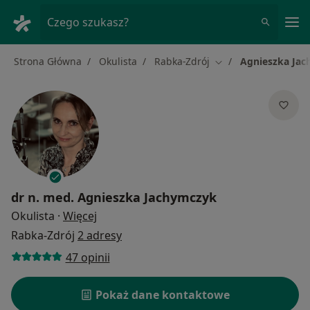
Me
Czego szukasz?
Strona Główna
Okulista
Rabka-Zdrój
Agnieszka Ja
Zmień miasto
dr n. med.
Agnieszka Jachymczyk
O specjalizacjach
Okulista
·
Więcej
Rabka-Zdrój
2 adresy
47 opinii
Pokaż dane kontaktowe