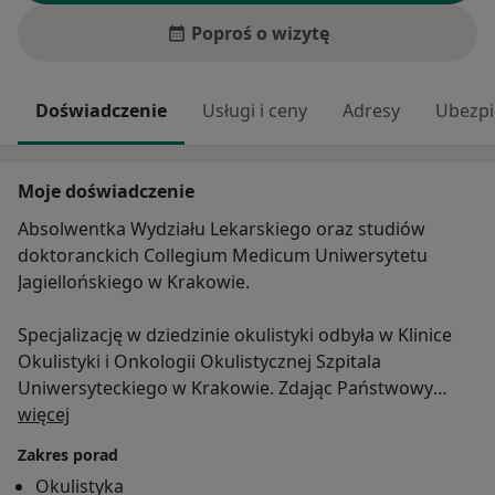
Poproś o wizytę
Doświadczenie
Usługi i ceny
Adresy
Ubezpi
Moje doświadczenie
Absolwentka Wydziału Lekarskiego oraz studiów
doktoranckich Collegium Medicum Uniwersytetu
Jagiellońskiego w Krakowie.
Specjalizację w dziedzinie okulistyki odbyła w Klinice
Okulistyki i Onkologii Okulistycznej Szpitala
Uniwersyteckiego w Krakowie. Zdając Państwowy
O mnie
Egzamin Specjalizacyjny uzyskała tytuł specjalisty
więcej
okulistyki.
Zakres porad
Okulistyka
Z wyróżnieniem obroniła rozprawę doktorską na