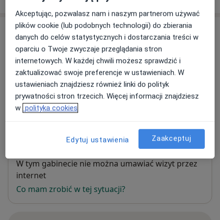
Akceptując, pozwalasz nam i naszym partnerom używać
plików cookie (lub podobnych technologii) do zbierania
Adresy (2)
danych do celów statystycznych i dostarczania treści w
oparciu o Twoje zwyczaje przeglądania stron
Adres 1
Adres 2
internetowych. W każdej chwili możesz sprawdzić i
zaktualizować swoje preferencje w ustawieniach. W
ustawieniach znajdziesz również linki do polityk
Gabinet Okulistyczny
prywatności stron trzecich. Więcej informacji znajdziesz
Jana Pawła II 13,
34-700
Rabka-Zdrój
w
polityka cookies
Powiększ mapę
otwiera się w nowej karcie
Zaakceptuj
Edytuj ustawienia
Dostępność
W tym gabinecie nie można umawiać wizyt przez
internet
Co mam zrobić w tej sytuacji?