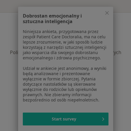
Dobrostan emocjonalny i
Serwis
sztuczna inteligencja
Regulamin
Niniejsza ankieta, przygotowana przez
zespół Patient Care Doctoralia, ma na celu
Polityka prywatności pacjentów
lepsze zrozumienie, w jaki sposób ludzie
Polityka prywatności profesjonalistów
korzystają z narzędzi sztucznej inteligencji
Polityka prywatności dla profesjonalistów, których
jako wsparcia dla swojego dobrostanu
emocjonalnego i zdrowia psychicznego.
dane pozyskaliśmy samodzielnie
Polityka cookies
Udział w ankiecie jest anonimowy, a wyniki
Jak działają wyniki wyszukiwania
będą analizowane i prezentowane
wyłącznie w formie zbiorczej. Pytania
Dostępność
dotyczące nastolatków są skierowane
O nas
wyłącznie do rodziców lub opiekunów
Praca
prawnych. Nie zbieramy informacji
Rekrutujemy!
bezpośrednio od osób niepełnoletnich.
Partnerzy
Centrum prasowe
Kontakt
Start survey
Dla pacjentów