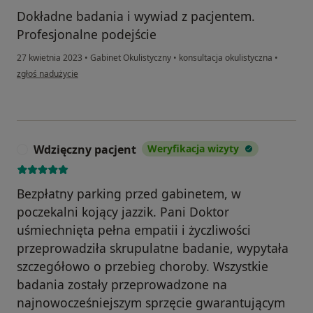
Dokładne badania i wywiad z pacjentem.
Profesjonalne podejście
27 kwietnia 2023
•
Gabinet Okulistyczny
•
konsultacja okulistyczna
•
w opinii użytkownika Ewa
zgłoś nadużycie
Wdzięczny pacjent
Weryfikacja wizyty
W
Bezpłatny parking przed gabinetem, w
poczekalni kojący jazzik. Pani Doktor
uśmiechnięta pełna empatii i życzliwości
przeprowadziła skrupulatne badanie, wypytała
szczegółowo o przebieg choroby. Wszystkie
badania zostały przeprowadzone na
najnowocześniejszym sprzęcie gwarantującym