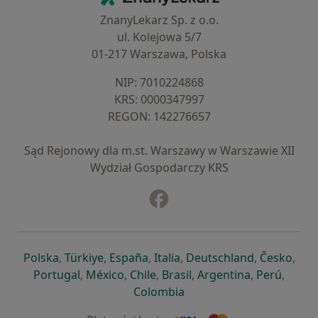
ZnanyLekarz Sp. z o.o.
ul. Kolejowa 5/7
01-217 Warszawa, Polska
NIP: ⁠7010224868
KRS: ⁠0000347997
REGON: ⁠142276657
Sąd Rejonowy dla m.st. Warszawy w Warszawie XII
Wydział Gospodarczy KRS
Facebook
otwiera się w nowej karcie
otwiera się w nowej karcie
otwiera się w nowej karcie
otwiera się w nowej karcie
otwiera się w nowej karci
otwiera się
otwi
Polska
,
Türkiye
,
España
,
Italia
,
Deutschland
,
Česko
,
otwiera się w nowej karcie
otwiera się w nowej karcie
otwiera się w nowej karcie
otwiera się w nowej kar
otwiera się 
otwier
Portugal
,
México
,
Chile
,
Brasil
,
Argentina
,
Perú
,
otwiera się w nowej karc
Colombia