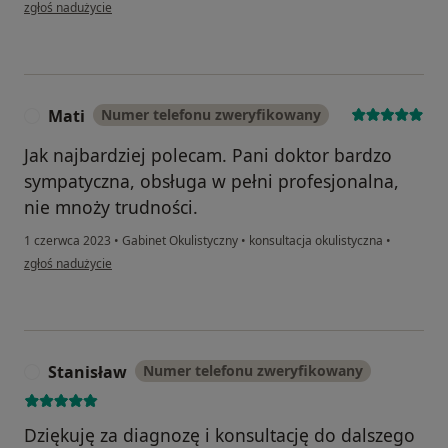
w opinii użytkownika K.
zgłoś nadużycie
Mati
Numer telefonu zweryfikowany
M
Jak najbardziej polecam. Pani doktor bardzo
sympatyczna, obsługa w pełni profesjonalna,
nie mnoży trudności.
1 czerwca 2023
•
Gabinet Okulistyczny
•
konsultacja okulistyczna
•
w opinii użytkownika Mati
zgłoś nadużycie
Stanisław
Numer telefonu zweryfikowany
S
Dziękuję za diagnozę i konsultację do dalszego