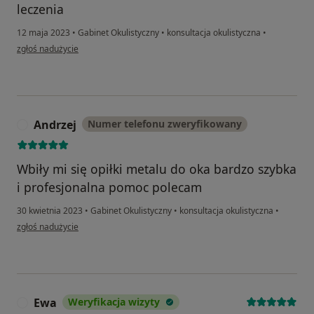
leczenia
12 maja 2023
•
Gabinet Okulistyczny
•
konsultacja okulistyczna
•
w opinii użytkownika Stanisław
zgłoś nadużycie
Andrzej
Numer telefonu zweryfikowany
A
Wbiły mi się opiłki metalu do oka bardzo szybka
i profesjonalna pomoc polecam
30 kwietnia 2023
•
Gabinet Okulistyczny
•
konsultacja okulistyczna
•
w opinii użytkownika Andrzej
zgłoś nadużycie
Ewa
Weryfikacja wizyty
E