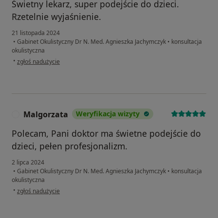
Świetny lekarz, super podejście do dzieci.
Rzetelnie wyjaśnienie.
21 listopada 2024
•
Gabinet Okulistyczny Dr N. Med. Agnieszka Jachymczyk
•
konsultacja
okulistyczna
w opinii użytkownika Beata
•
zgłoś nadużycie
Malgorzata
Weryfikacja wizyty
M
Polecam, Pani doktor ma świetne podejście do
dzieci, pełen profesjonalizm.
2 lipca 2024
•
Gabinet Okulistyczny Dr N. Med. Agnieszka Jachymczyk
•
konsultacja
okulistyczna
w opinii użytkownika Malgorzata
•
zgłoś nadużycie