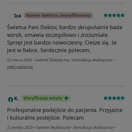
Iza
Numer telefonu zweryfikowany
I
Świetna Pani Doktor, bardzo skrupulatnie bada
wzrok, omawia szczegółowo i zrozumiale.
Sprzęt jest bardzo nowoczesny. Ciesze się, że
jest w Rabce. Serdecznie polecam.
22 marca 2024
•
Gabinet Okulistyczny
•
konsultacja okulistyczna
•
w opinii użytkownika Iza
zgłoś nadużycie
K.
Weryfikacja wizyty
K
Profesjonalne podejście do pacjenta. Przyjazne
i kulturalne podejście. Polecam
2 czerwca 2023
•
Gabinet Okulistyczny
•
konsultacja okulistyczna
•