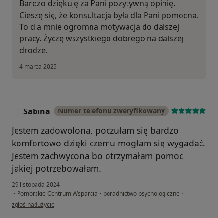
Bardzo dziękuję za Pani pozytywną opinię.
Cieszę się, że konsultacja była dla Pani pomocna.
To dla mnie ogromna motywacja do dalszej
pracy. Życzę wszystkiego dobrego na dalszej
drodze.
4 marca 2025
Sabina
Numer telefonu zweryfikowany
S
Jestem zadowolona, poczułam się bardzo
komfortowo dzięki czemu mogłam się wygadać.
Jestem zachwycona bo otrzymałam pomoc
jakiej potrzebowałam.
29 listopada 2024
•
Pomorskie Centrum Wsparcia
•
poradnictwo psychologiczne
•
w opinii użytkownika Sabina
zgłoś nadużycie