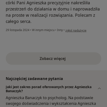
córki Pani Agnieszka precyzyjnie nakreśliła
przestrzeń do działania w domu i naprowadziła
na proste w realizacji rozwiązania. Polecam z
całego serca.
w opinii użytkownika Aneta
29 listopada 2024
•
W innym miejscu
•
Inny
•
zgłoś nadużycie
Zobacz więcej
opinie powyżej
Najczęściej zadawane pytania
Jaki jest zakres porad oferowanych przez Agnieszka
Banaczyk?
Agnieszka Banaczyk to psycholog. Na podstawie
swojego doświadczenia i wykształcenia Agnieszka