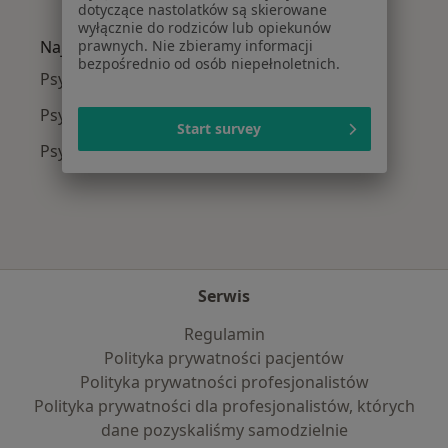
Więcej w kategorii: Najczęście leczone chorob
dotyczące nastolatków są skierowane
wyłącznie do rodziców lub opiekunów
Najpopularniejsze ubezpieczenia
prawnych. Nie zbieramy informacji
bezpośrednio od osób niepełnoletnich.
Psycholodzy z JP MEDICA w Tczewie
Psycholodzy z Enel-med w Tczewie
Start survey
Psycholodzy z POLMED w Tczewie
Serwis
Regulamin
Polityka prywatności pacjentów
Polityka prywatności profesjonalistów
Polityka prywatności dla profesjonalistów, których
dane pozyskaliśmy samodzielnie