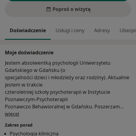
Poproś o wizytę
Doświadczenie
Usługi i ceny
Adresy
Ubezpi
Moje doświadczenie
Jestem absolwentką psychologii Uniwersytetu
Gdańskiego w Gdańsku (o
specjalności dzieci i młodzieży oraz rodziny). Aktualnie
jestem w trakcie
czteroletniej szkoły psychoterapii w Instytucie
Poznawczym-Psychoterapii
Poznawczo Behawioralnej w Gdańsku. Poszerzam
O mnie
swoją wiedzę oraz
więcej
umiejętności poprzez liczne kursy i szkolenia. Jestem
Zakres porad
psychologiem pracującym
Psychologia kliniczna
przede wszystkim w oparciu o nurt poznawczo