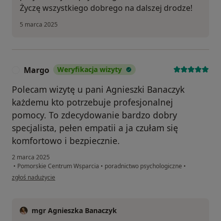
Życzę wszystkiego dobrego na dalszej drodze!
5 marca 2025
Margo
Weryfikacja wizyty
M
Polecam wizytę u pani Agnieszki Banaczyk
każdemu kto potrzebuje profesjonalnej
pomocy. To zdecydowanie bardzo dobry
specjalista, pełen empatii a ja czułam się
komfortowo i bezpiecznie.
2 marca 2025
•
Pomorskie Centrum Wsparcia
•
poradnictwo psychologiczne
•
w opinii użytkownika Margo
zgłoś nadużycie
mgr Agnieszka Banaczyk