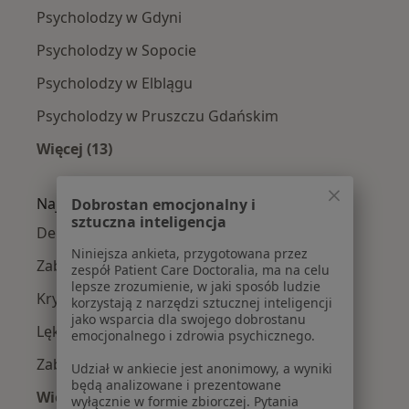
Psycholodzy w Gdyni
Psycholodzy w Sopocie
Psycholodzy w Elblągu
Psycholodzy w Pruszczu Gdańskim
Więcej (13)
Więcej w kategorii: W pobliżu Tczewa
Najczęście leczone choroby
Dobrostan emocjonalny i
sztuczna inteligencja
Depresja w Tczewie
Niniejsza ankieta, przygotowana przez
Zaburzenia lękowe w Tczewie
zespół Patient Care Doctoralia, ma na celu
lepsze zrozumienie, w jaki sposób ludzie
Kryzys emocjonalny w Tczewie
korzystają z narzędzi sztucznej inteligencji
jako wsparcia dla swojego dobrostanu
Lęki w Tczewie
emocjonalnego i zdrowia psychicznego.
Zaburzenia emocjonalne w Tczewie
Udział w ankiecie jest anonimowy, a wyniki
będą analizowane i prezentowane
Więcej (15)
wyłącznie w formie zbiorczej. Pytania