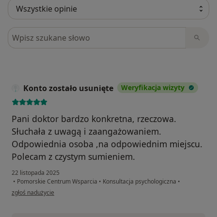
Szukaj w opiniach
Konto zostało usunięte
Weryfikacja wizyty
Pani doktor bardzo konkretna, rzeczowa.
Słuchała z uwagą i zaangażowaniem.
Odpowiednia osoba ,na odpowiednim miejscu.
Polecam z czystym sumieniem.
22 listopada 2025
•
Pomorskie Centrum Wsparcia
•
Konsultacja psychologiczna
•
w opinii użytkownika Konto zostało usunięte
zgłoś nadużycie