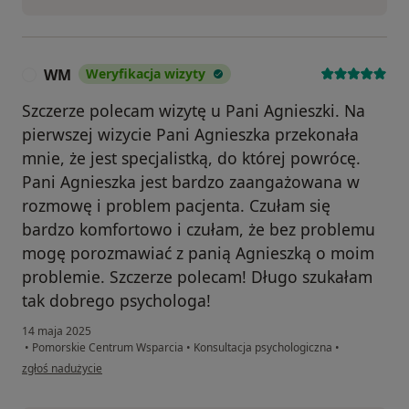
WM
Weryfikacja wizyty
W
Szczerze polecam wizytę u Pani Agnieszki. Na
pierwszej wizycie Pani Agnieszka przekonała
mnie, że jest specjalistką, do której powrócę.
Pani Agnieszka jest bardzo zaangażowana w
rozmowę i problem pacjenta. Czułam się
bardzo komfortowo i czułam, że bez problemu
mogę porozmawiać z panią Agnieszką o moim
problemie. Szczerze polecam! Długo szukałam
tak dobrego psychologa!
14 maja 2025
•
Pomorskie Centrum Wsparcia
•
Konsultacja psychologiczna
•
w opinii użytkownika WM
zgłoś nadużycie