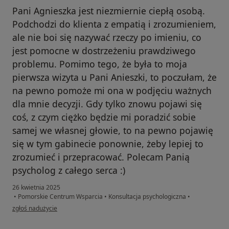
Pani Agnieszka jest niezmiernie ciepłą osobą.
Podchodzi do klienta z empatią i zrozumieniem,
ale nie boi się nazywać rzeczy po imieniu, co
jest pomocne w dostrzeżeniu prawdziwego
problemu. Pomimo tego, że była to moja
pierwsza wizyta u Pani Anieszki, to poczułam, że
na pewno pomoże mi ona w podjęciu ważnych
dla mnie decyzji. Gdy tylko znowu pojawi się
coś, z czym ciężko będzie mi poradzić sobie
samej we własnej głowie, to na pewno pojawię
się w tym gabinecie ponownie, żeby lepiej to
zrozumieć i przepracować. Polecam Panią
psycholog z całego serca :)
26 kwietnia 2025
•
Pomorskie Centrum Wsparcia
•
Konsultacja psychologiczna
•
w opinii użytkownika W.G.
zgłoś nadużycie