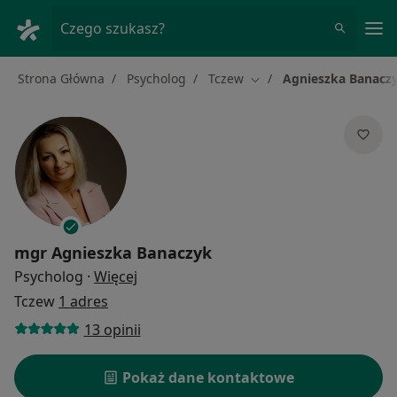
Me
Czego szukasz?
Strona Główna
Psycholog
Tczew
Agnieszka Banacz
Zmień miasto
mgr
Agnieszka Banaczyk
O specjalizacjach
Psycholog
·
Więcej
Tczew
1 adres
13 opinii
Pokaż dane kontaktowe