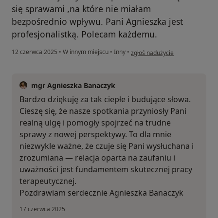
się sprawami ,na które nie miałam
bezpośrednio wpływu. Pani Agnieszka jest
profesjonalistką. Polecam każdemu.
w opinii użytkownika Asia
12 czerwca 2025
•
W innym miejscu
•
Inny
•
zgłoś nadużycie
mgr Agnieszka Banaczyk
Bardzo dziękuję za tak ciepłe i budujące słowa.
Cieszę się, że nasze spotkania przyniosły Pani
realną ulgę i pomogły spojrzeć na trudne
sprawy z nowej perspektywy. To dla mnie
niezwykle ważne, że czuje się Pani wysłuchana i
zrozumiana — relacja oparta na zaufaniu i
uważności jest fundamentem skutecznej pracy
terapeutycznej.
Pozdrawiam serdecznie Agnieszka Banaczyk
17 czerwca 2025