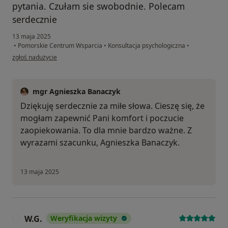
pytania. Czułam sie swobodnie. Polecam
serdecznie
13 maja 2025
•
Pomorskie Centrum Wsparcia
•
Konsultacja psychologiczna
•
w opinii użytkownika Monika
zgłoś nadużycie
mgr Agnieszka Banaczyk
Dziękuję serdecznie za miłe słowa. Cieszę się, że
mogłam zapewnić Pani komfort i poczucie
zaopiekowania. To dla mnie bardzo ważne. Z
wyrazami szacunku, Agnieszka Banaczyk.
13 maja 2025
W.G.
Weryfikacja wizyty
W