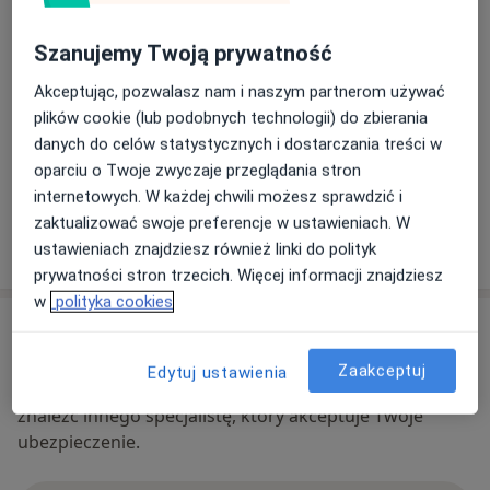
wartości,
Powiększ mapę
* dążą do rozwoju i samoakceptacji,
Szanujemy Twoją prywatność
otwiera się w nowej karcie
*chcą podnieść swoją samoocenę /poczucie własnej
Akceptując, pozwalasz nam i naszym partnerom używać
wartości,
Dostępność
W tym gabinecie nie można umawiać wizyt przez
plików cookie (lub podobnych technologii) do zbierania
internet
danych do celów statystycznych i dostarczania treści w
Stale poszerzam wiedzę, a swoją pracę terapeutyczną
Co mam zrobić w tej sytuacji?
oparciu o Twoje zwyczaje przeglądania stron
poddaję regularnej
internetowych. W każdej chwili możesz sprawdzić i
superwizji. Jestem osobą empatyczną i cierpliwą,
zaktualizować swoje preferencje w ustawieniach. W
skoncentrowaną na problemach
Pokaż więcej
ustawieniach znajdziesz również linki do polityk
oraz potrzebach drugiego człowieka. W pracy stawiam
o adresie
prywatności stron trzecich. Więcej informacji znajdziesz
na budowanie relacji z
w
polityka cookies
pacjentem opartej na zaufaniu, co gwarantuje
Ubezpieczenia - brak akceptowanych
powstanie bezpiecznej przestrzeni.
Ten specjalista przyjmuje wyłącznie pacjentów
Zaakceptuj
Edytuj ustawienia
prywatnych. Możesz opłacić wizytę samodzielnie lub
znaleźć innego specjalistę, który akceptuje Twoje
ubezpieczenie.