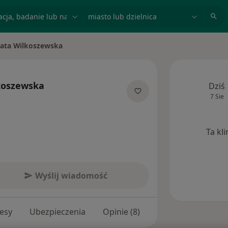
acja, badanie lub nazwisko
miasto lub dzielnica
ata Wilkoszewska
miasto
koszewska
Dziś
7 Sie
ecjalizacjach
Ta kl
Wyślij wiadomość
esy
Ubezpieczenia
Opinie (8)