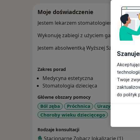
Moje doświadczenie
Jestem lekarzem stomatologiem specjalizują
Wykonuję zabiegi z użyciem gazu rozwesel
Jestem absolwentką Wyższej Szkoły Medycy
Szanuje
Akceptując
Zakres porad
technologii
Medycyna estetyczna
Twoje zwyc
Stomatologia dziecięca
zaktualizo
do polityk 
Główne obszary pomocy
Ból zęba
Próchnica
Urazy zębów
Zg
Choroby wieku dziecięcego
Rodzaje konsultacji
Stacjonarne
Zobacz lokalizacje (1)