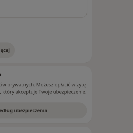
ęcej
adresie
h
ntów prywatnych. Możesz opłacić wizytę
ę, który akceptuje Twoje ubezpieczenie.
według ubezpieczenia