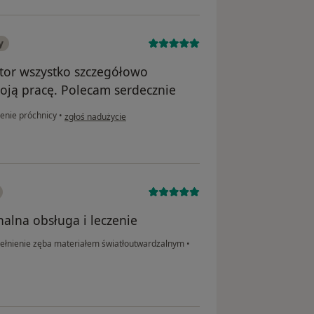
y
ktor wszystko szczegółowo
oją pracę. Polecam serdecznie
w opinii użytkownika Kamila
enie próchnicy
•
zgłoś nadużycie
nalna obsługa i leczenie
łnienie zęba materiałem światłoutwardzalnym
•