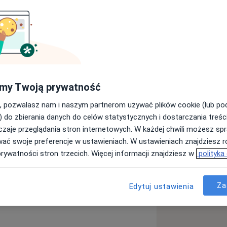
cym się w leczeniu dzieci i dorosłych.
ającego
ny Estetycznej
my Twoją prywatność
, pozwalasz nam i naszym partnerom używać plików cookie (lub p
) do zbierania danych do celów statystycznych i dostarczania treśc
zaje przeglądania stron internetowych. W każdej chwili możesz spr
wać swoje preferencje w ustawieniach. W ustawieniach znajdziesz ró
prywatności stron trzecich. Więcej informacji znajdziesz w
polityka
rzytanie zębami
Za
Edytuj ustawienia