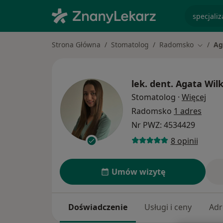
specjaliz
Strona Główna
Stomatolog
Radomsko
Ag
Zmień 
lek. dent.
Agata Wil
O sp
Stomatolog
·
Więcej
Radomsko
1 adres
Nr PWZ: 4534429
8 opinii
Umów wizytę
Doświadczenie
Usługi i ceny
Adr