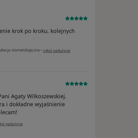
enie krok po kroku, kolejnych
.
w opinii użytkownika Małgorzata
ltacja stomatologiczna
•
zgłoś nadużycie
ani Agaty Wilkoszewskiej.
ra i dokładne wyjaśnienie
olecam!
opinii użytkownika Daniil
łoś nadużycie