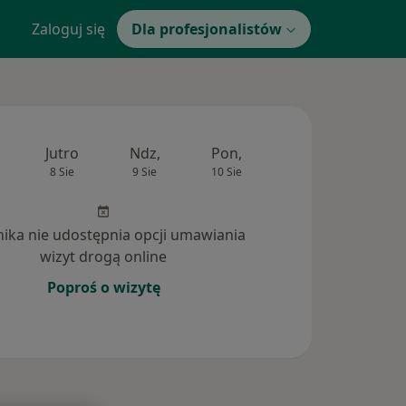
Zaloguj się
Dla profesjonalistów
Jutro
Ndz,
Pon,
Wt,
Śr,
8 Sie
9 Sie
10 Sie
11 Sie
12 Si
inika nie udostępnia opcji umawiania
wizyt drogą online
Poproś o wizytę