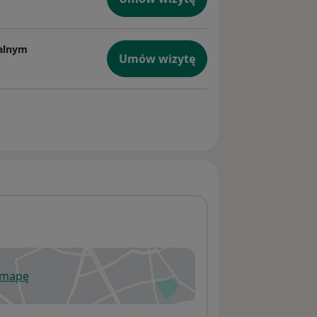
zalnym
Umów wizytę
 mapę
wiera się w nowej karcie