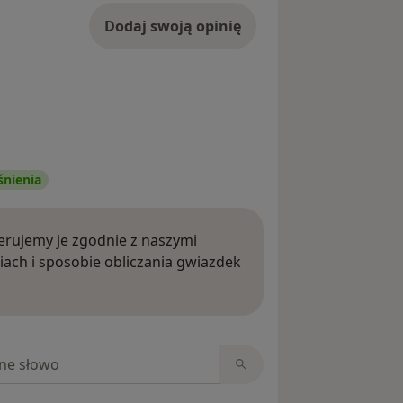
Dodaj swoją opinię
śnienia
rujemy je zgodnie z naszymi
iach i sposobie obliczania gwiazdek
ięcej o opiniach
niach