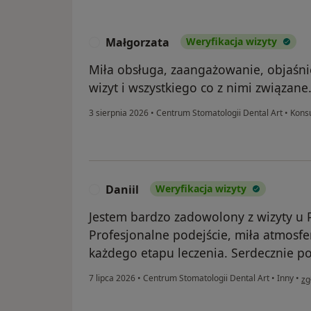
Małgorzata
Weryfikacja wizyty
M
Miła obsługa, zaangażowanie, objaśni
wizyt i wszystkiego co z nimi związane
3 sierpnia 2026
•
Centrum Stomatologii Dental Art
•
Konsu
Daniil
Weryfikacja wizyty
D
Jestem bardzo zadowolony z wizyty u P
Profesjonalne podejście, miła atmosfe
każdego etapu leczenia. Serdecznie p
w 
7 lipca 2026
•
Centrum Stomatologii Dental Art
•
Inny
•
zg