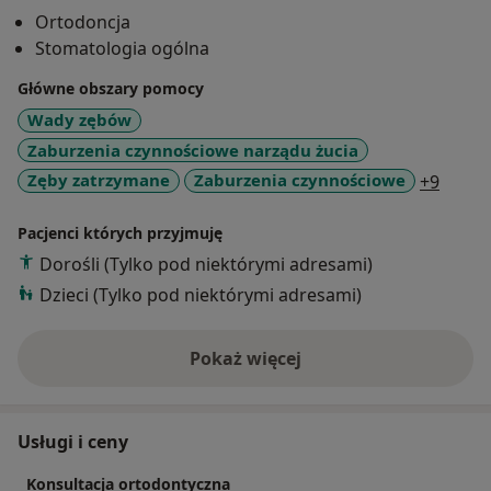
od kilkunastu lat. Jest wieloletnim wykładowcą na
Ortodoncja
Uniwersytecie Medycznym w Łodzi.Uczestniczy w
Stomatologia ogólna
konferencjach i sympozjach w dziedzinie ortodoncji z
udziałem wykładowców polskich i międzynarodowych.
Główne obszary pomocy
Wady zębów
Zaburzenia czynnościowe narządu żucia
a11y_
Zęby zatrzymane
Zaburzenia czynnościowe
+9
Pacjenci których przyjmuję
Dorośli (Tylko pod niektórymi adresami)
Dzieci (Tylko pod niektórymi adresami)
Pokaż więcej
o doświadczeniu
Usługi i ceny
Konsultacja ortodontyczna