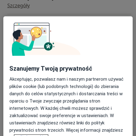
Szczegóły
Aparaty ruchome
Szczegóły
Aparaty stałe
Szczegóły
Szanujemy Twoją prywatność
Aparaty stałe estetyczne
Szczegóły
Akceptując, pozwalasz nam i naszym partnerom używać
plików cookie (lub podobnych technologii) do zbierania
Badania stomatologiczne
danych do celów statystycznych i dostarczania treści w
Szczegóły
oparciu o Twoje zwyczaje przeglądania stron
internetowych. W każdej chwili możesz sprawdzić i
+ 11 usług
zaktualizować swoje preferencje w ustawieniach. W
ustawieniach znajdziesz również linki do polityk
prywatności stron trzecich. Więcej informacji znajdziesz
W jaki sposób ustalane są ceny?