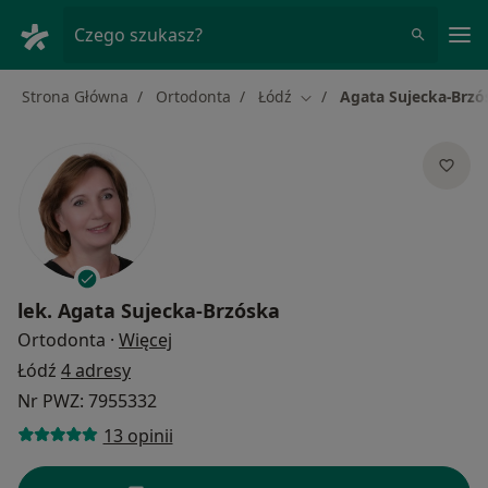
Me
Czego szukasz?
Strona Główna
Ortodonta
Łódź
Agata Sujecka-Brzó
Zmień miasto
lek.
Agata Sujecka-Brzóska
O specjalizacjach
Ortodonta
·
Więcej
Łódź
4 adresy
Nr PWZ: 7955332
13 opinii