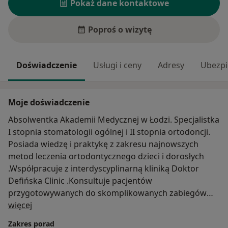
Pokaż dane kontaktowe
Poproś o wizytę
Doświadczenie
Usługi i ceny
Adresy
Ubezpi
Moje doświadczenie
Absolwentka Akademii Medycznej w Łodzi. Specjalistka
I stopnia stomatologii ogólnej i II stopnia ortodoncji.
Posiada wiedzę i praktykę z zakresu najnowszych
metod leczenia ortodontycznego dzieci i dorosłych
.Współpracuje z interdyscyplinarną kliniką Doktor
Defińska Clinic .Konsultuje pacjentów
przygotowywanych do skomplikowanych zabiegów
O mnie
ortodontyczno-protetyczno-
więcej
implantologicznych.Prowadzi swoją praktykę lekarską
Zakres porad