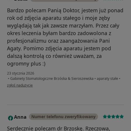
Bardzo polecam Panią Doktor, jestem już ponad
rok od zdjęcia aparatu stałego i moje zęby
wyglądają tak jak zawsze marzyłam. Przez cały
okres leczenia byłam bardzo zadowolona z
profesjonalizmu oraz zaangażowania Pani
Agaty. Pomimo zdjęcia aparatu jestem pod
dalszą kontrolą co również uważam, za
ogromny plus :)
23 stycznia 2026
•
Gabinety Stomatologiczne Brzóska & Sieroszewska
•
aparaty stałe
•
w opinii użytkownika Beata
zgłoś nadużycie
Anna
Numer telefonu zweryfikowany
A
Serdecznie polecam dr Brzoskę. Rzeczowa,