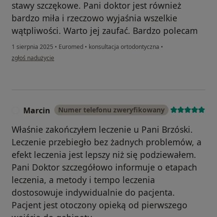
stawy szczękowe. Pani doktor jest również
bardzo miła i rzeczowo wyjaśnia wszelkie
wątpliwości. Warto jej zaufać. Bardzo polecam
1 sierpnia 2025
•
Euromed
•
konsultacja ortodontyczna
•
w opinii użytkownika Anita Banachowska
zgłoś nadużycie
Marcin
Numer telefonu zweryfikowany
M
Właśnie zakończyłem leczenie u Pani Brzóski.
Leczenie przebiegło bez żadnych problemów, a
efekt leczenia jest lepszy niż się podziewałem.
Pani Doktor szczegółowo informuje o etapach
leczenia, a metody i tempo leczenia
dostosowuje indywidualnie do pacjenta.
Pacjent jest otoczony opieką od pierwszego