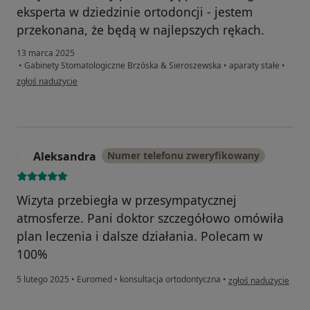
eksperta w dziedzinie ortodoncji - jestem
przekonana, że będą w najlepszych rękach.
13 marca 2025
•
Gabinety Stomatologiczne Brzóska & Sieroszewska
•
aparaty stałe
•
w opinii użytkownika Ula
zgłoś nadużycie
Aleksandra
Numer telefonu zweryfikowany
A
Wizyta przebiegła w przesympatycznej
atmosferze. Pani doktor szczegółowo omówiła
plan leczenia i dalsze działania. Polecam w
100%
w opinii użytkownika
5 lutego 2025
•
Euromed
•
konsultacja ortodontyczna
•
zgłoś nadużycie