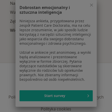
Nadwrażliwość zębów w Łodzi
Dobrostan emocjonalny i
Wady zębów w Łodzi
sztuczna inteligencja
Zęby zatrzymane w Łodzi
Niniejsza ankieta, przygotowana przez
zespół Patient Care Doctoralia, ma na celu
Więcej (15)
lepsze zrozumienie, w jaki sposób ludzie
korzystają z narzędzi sztucznej inteligencji
Więcej w kategorii: Najczęście leczone chorob
jako wsparcia dla swojego dobrostanu
emocjonalnego i zdrowia psychicznego.
Udział w ankiecie jest anonimowy, a wyniki
będą analizowane i prezentowane
wyłącznie w formie zbiorczej. Pytania
dotyczące nastolatków są skierowane
Serwis
wyłącznie do rodziców lub opiekunów
prawnych. Nie zbieramy informacji
Regulamin
bezpośrednio od osób niepełnoletnich.
Polityka prywatności pacjentów
Polityka prywatności profesjonalistów
Start survey
Polityka prywatności dla profesjonalistów, których
dane pozyskaliśmy samodzielnie
Polityka cookies