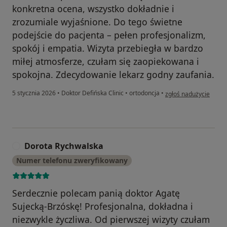
konkretna ocena, wszystko dokładnie i
zrozumiale wyjaśnione. Do tego świetne
podejście do pacjenta – pełen profesjonalizm,
spokój i empatia. Wizyta przebiegła w bardzo
miłej atmosferze, czułam się zaopiekowana i
spokojna. Zdecydowanie lekarz godny zaufania.
w opinii użytkownika 
5 stycznia 2026
•
Doktor Defińska Clinic
•
ortodoncja
•
zgłoś nadużycie
Dorota Rychwalska
D
Numer telefonu zweryfikowany
Serdecznie polecam panią doktor Agatę
Sujecką-Brzóskę! Profesjonalna, dokładna i
niezwykle życzliwa. Od pierwszej wizyty czułam