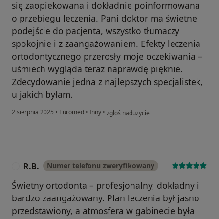
się zaopiekowana i dokładnie poinformowana
o przebiegu leczenia. Pani doktor ma świetne
podejście do pacjenta, wszystko tłumaczy
spokojnie i z zaangażowaniem. Efekty leczenia
ortodontycznego przerosły moje oczekiwania –
uśmiech wygląda teraz naprawdę pięknie.
Zdecydowanie jedna z najlepszych specjalistek,
u jakich byłam.
w opinii użytkownika Dorota Rychwalska
2 sierpnia 2025
•
Euromed
•
Inny
•
zgłoś nadużycie
R.B.
Numer telefonu zweryfikowany
R
Świetny ortodonta – profesjonalny, dokładny i
bardzo zaangażowany. Plan leczenia był jasno
przedstawiony, a atmosfera w gabinecie była