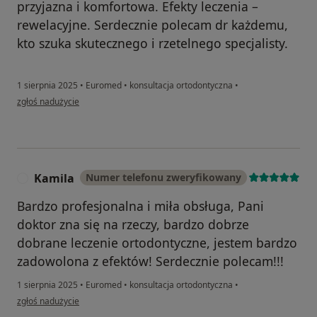
przyjazna i komfortowa. Efekty leczenia –
rewelacyjne. Serdecznie polecam dr każdemu,
kto szuka skutecznego i rzetelnego specjalisty.
1 sierpnia 2025
•
Euromed
•
konsultacja ortodontyczna
•
w opinii użytkownika R.B.
zgłoś nadużycie
Kamila
Numer telefonu zweryfikowany
K
Bardzo profesjonalna i miła obsługa, Pani
doktor zna się na rzeczy, bardzo dobrze
dobrane leczenie ortodontyczne, jestem bardzo
zadowolona z efektów! Serdecznie polecam!!!
1 sierpnia 2025
•
Euromed
•
konsultacja ortodontyczna
•
w opinii użytkownika Kamila
zgłoś nadużycie