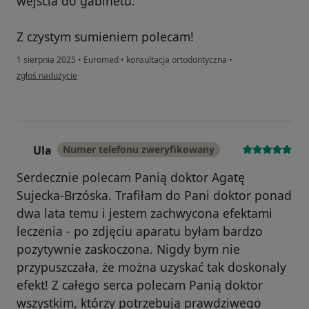
wejścia do gabinetu.
Z czystym sumieniem polecam!
1 sierpnia 2025
•
Euromed
•
konsultacja ortodontyczna
•
w opinii użytkownika Marcin
zgłoś nadużycie
Ula
Numer telefonu zweryfikowany
U
Serdecznie polecam Panią doktor Agatę
Sujecka-Brzóska. Trafiłam do Pani doktor ponad
dwa lata temu i jestem zachwycona efektami
leczenia - po zdjęciu aparatu byłam bardzo
pozytywnie zaskoczona. Nigdy bym nie
przypuszczała, że można uzyskać tak doskonaly
efekt! Z całego serca polecam Panią doktor
wszystkim, którzy potrzebują prawdziwego