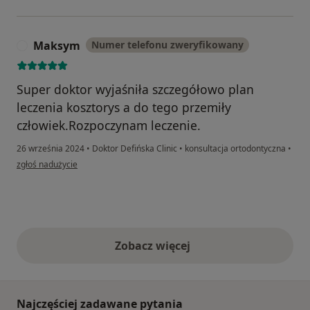
Maksym
Numer telefonu zweryfikowany
M
Super doktor wyjaśniła szczegółowo plan
leczenia kosztorys a do tego przemiły
człowiek.Rozpoczynam leczenie.
26 września 2024
•
Doktor Defińska Clinic
•
konsultacja ortodontyczna
•
w opinii użytkownika Maksym
zgłoś nadużycie
Zobacz więcej
opinie powyżej
Najczęściej zadawane pytania