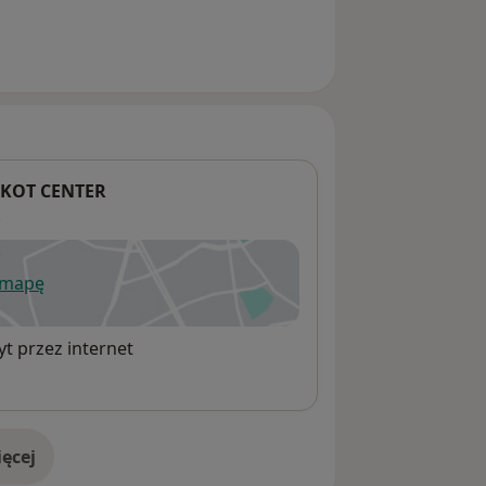
y KOT CENTER
 mapę
wiera się w nowej karcie
t przez internet
ęcej
adresie