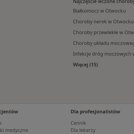
Najczęście leczone chorob
Białkomocz w Otwocku
Choroby nerek w Otwocku
Choroby przewlekłe w Ot
Choroby układu moczowe
Infekcje dróg moczowych
Więcej (15)
cka
Więcej w kategorii: 
cjentów
Dla profesjonalistów
e
Cennik
ki medyczne
Dla lekarzy