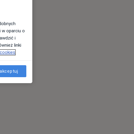
odobnych
i w oparciu o
awdzić i
wnież linki
 cookies
akceptuj