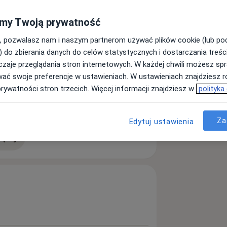
my Twoją prywatność
, pozwalasz nam i naszym partnerom używać plików cookie (lub p
) do zbierania danych do celów statystycznych i dostarczania treśc
zaje przeglądania stron internetowych. W każdej chwili możesz spr
wać swoje preferencje w ustawieniach. W ustawieniach znajdziesz ró
prywatności stron trzecich. Więcej informacji znajdziesz w
polityka
oby nerek
a11y_sr_more_diseases
ie tętnicze
+7
Za
Edytuj ustawienia
ęcej
doświadczeniu