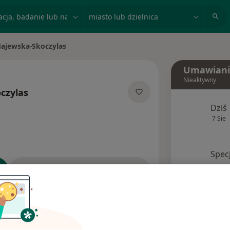
acja, badanie lub nazwisko
miasto lub dzielnica
ajewska-Skoczylas
o
Umawiani
Nieaktywny
czylas
alizacjach
Dziś
7 Sie
Spec
Poproś o wizytę
dresy
Ubezpieczenia
Opinie