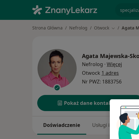
specjaliz
Strona Główna
Nefrolog
Otwock
Agata M
Zmień miast
Agata Majewska-Sko
O specj
Nefrolog
·
Więcej
Otwock
1 adres
Nr PWZ: 1883756
Pokaż dane kontaktowe
Doświadczenie
Usługi i ceny
A