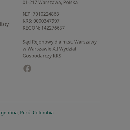
01-217 Warszawa, Polska
NIP: ⁠7010224868
KRS: ⁠0000347997
isty
REGON: ⁠142276657
Sąd Rejonowy dla m.st. Warszawy
w Warszawie XII Wydział
Gospodarczy KRS
Facebook
otwiera się w nowej karcie
cie
owej karcie
ię w nowej karcie
iera się w nowej karcie
otwiera się w nowej karcie
otwiera się w nowej karcie
otwiera się w nowej karcie
rgentina
,
Perú
,
Colombia