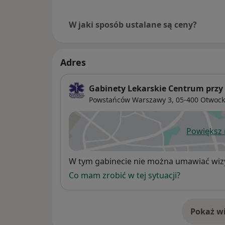
W jaki sposób ustalane są ceny?
Adres
Gabinety Lekarskie Centrum prz
Powstańców Warszawy 3,
05-400
Otwock
Powiększ
ot
Dostępność
W tym gabinecie nie można umawiać wizy
Co mam zrobić w tej sytuacji?
Pokaż wi
o 