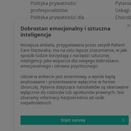
Polityka prywatności
Pytani
profesjonalistów
Usługi 
Polityka prywatności dla
Choro
profesjonalistów, których dane
Pomoc
Dobrostan emocjonalny i sztuczna
pozyskaliśmy samodzielnie
Aplika
inteligencja
Polityka cookies
Blog d
Niniejsza ankieta, przygotowana przez zespół Patient
Jak działają wyniki wyszukiwania
Care Doctoralia, ma na celu lepsze zrozumienie, w jaki
Dostępność
sposób ludzie korzystają z narzędzi sztucznej
O nas
inteligencji jako wsparcia dla swojego dobrostanu
emocjonalnego i zdrowia psychicznego.
Praca
Rekrutujemy!
Partnerzy
Udział w ankiecie jest anonimowy, a wyniki będą
Centrum prasowe
analizowane i prezentowane wyłącznie w formie
zbiorczej. Pytania dotyczące nastolatków są skierowane
Kontakt
wyłącznie do rodziców lub opiekunów prawnych. Nie
zbieramy informacji bezpośrednio od osób
niepełnoletnich.
otwiera się w now
otwiera s
o
Polska
,
Türkiye
,
España
,
Start survey