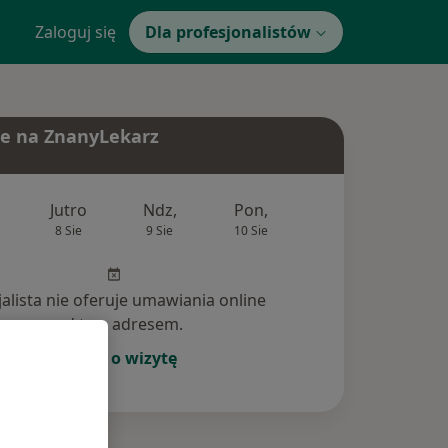
Zaloguj się
Dla profesjonalistów
e na ZnanyLekarz
Jutro
Ndz,
Pon,
Wt,
Śr,
8 Sie
9 Sie
10 Sie
11 Sie
12 Si
jalista nie oferuje umawiania online
pod tym adresem.
Poproś o wizytę