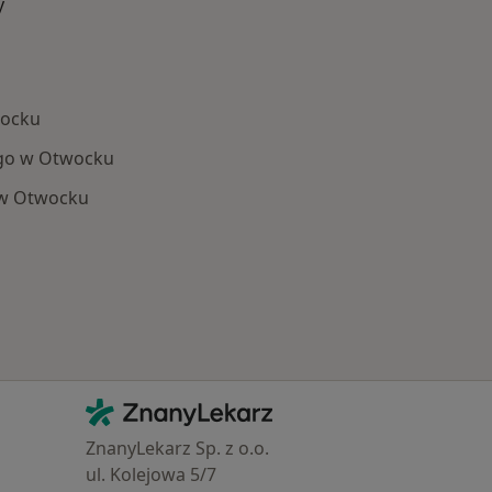
y
wocku
go w Otwocku
 w Otwocku
Najczęście leczone choroby
Kontakt
ZnanyLekarz - Strona główna
ZnanyLekarz Sp. z o.o.
ul. Kolejowa 5/7