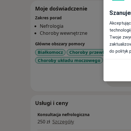
Moje doświadczenie
Szanuje
Zakres porad
Akceptując
Nefrologia
technologii
Choroby wewnętrzne
Twoje zwyc
Główne obszary pomocy
zaktualizo
do polityk 
Białkomocz
Choroby przewlekłe
Chor
Choroby układu moczowego
Nadciśnien
Pokaż wi
o 
Usługi i ceny
Konsultacja nefrologiczna
250 zł
Szczegóły