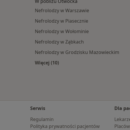
W pobliżu Otwocka
Nefrolodzy w Warszawie
Nefrolodzy w Piasecznie
Nefrolodzy w Wołominie
Nefrolodzy w Ząbkach
Nefrolodzy w Grodzisku Mazowieckim
Więcej (10)
Więcej w kategorii: W pobliżu Otwo
Serwis
Dla pa
Regulamin
Lekarz
Polityka prywatności pacjentów
Placów