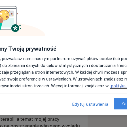
tką fizjoterapii na Śląskim
obido — zaawansowanej technice
u, drenażu i pracy z napięciami
my Twoją prywatność
esu anatomii, fizjoterapii oraz terapii
, pozwalasz nam i naszym partnerom używać plików cookie (lub p
lko formą relaksu, ale także świadomą
) do zbierania danych do celów statystycznych i dostarczania treśc
zaje przeglądania stron internetowych. W każdej chwili możesz spr
wać swoje preferencje w ustawieniach. W ustawieniach znajdziesz ró
prywatności stron trzecich. Więcej informacji znajdziesz w
polityka
i stawu skroniowo-żuchwowego,
Za
Edytuj ustawienia
 skóry.
oterapii, a temat mojej pracy
o na postrzeganie własnego wyglądu