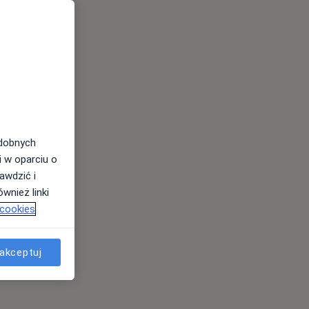
odobnych
i w oparciu o
awdzić i
wnież linki
 cookies
akceptuj