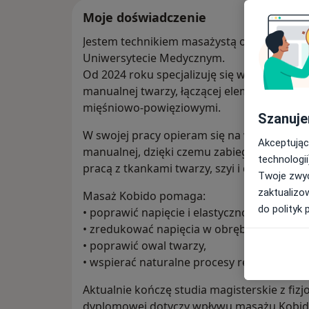
Moje doświadczenie
Jestem technikiem masażystą oraz magistran
Uniwersytecie Medycznym.
Od 2024 roku specjalizuję się w masażu K
manualnej twarzy, łączącej elementy lifting
mięśniowo-powięziowymi.
Szanuje
W swojej pracy opieram się na wiedzy z zakr
Akceptując
manualnej, dzięki czemu zabieg jest nie ty
technologii
pracą z tkankami twarzy, szyi i dekoltu.
Twoje zwyc
zaktualizo
Masaż Kobido pomaga:
do polityk 
• poprawić napięcie i elastyczność skóry,
• zredukować napięcia w obrębie twarzy 
• poprawić owal twarzy,
• wspierać naturalne procesy regeneracyjne
Aktualnie kończę studia magisterskie z fizj
dyplomowej dotyczy wpływu masażu Kobid