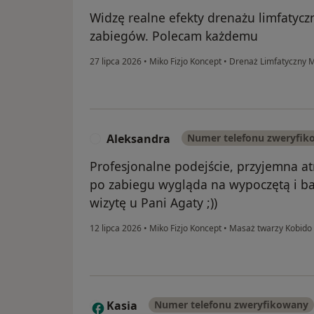
Widzę realne efekty drenażu limfatyczn
zabiegów. Polecam każdemu
27 lipca 2026
•
Miko Fizjo Koncept
•
Drenaż Limfatyczny 
Aleksandra
Numer telefonu zweryfik
A
Profesjonalne podejście, przyjemna a
po zabiegu wygląda na wypoczętą i ba
wizytę u Pani Agaty ;))
12 lipca 2026
•
Miko Fizjo Koncept
•
Masaż twarzy Kobido
Kasia
Numer telefonu zweryfikowany
K