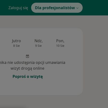
Zaloguj się
Dla profesjonalistów
Jutro
Ndz,
Pon,
Wt,
Śr,
8 Sie
9 Sie
10 Sie
11 Sie
12 Si
inika nie udostępnia opcji umawiania
wizyt drogą online
Poproś o wizytę