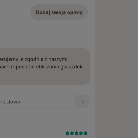
Dodaj swoją opinię
rujemy je zgodnie z naszymi
iach i sposobie obliczania gwiazdek
ięcej o opiniach
niach