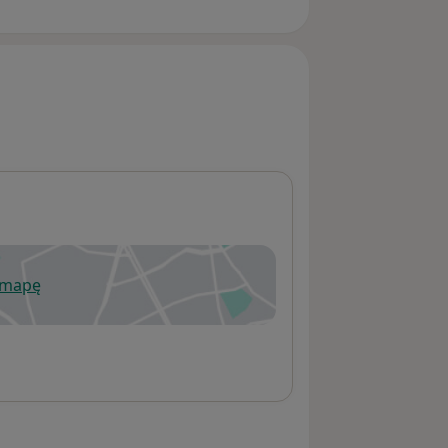
 mapę
wiera się w nowej karcie