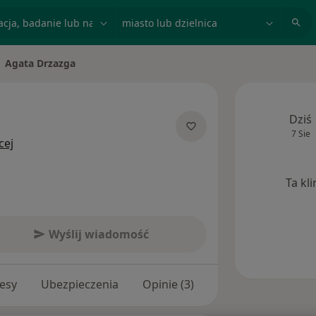
acja, badanie lub nazwisko
miasto lub dzielnica
Agata Drzazga
eń miasto
Dziś
7 Sie
O specjalizacjach
cej
Ta kl
Wyślij wiadomość
esy
Ubezpieczenia
Opinie (3)