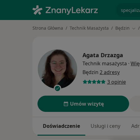
specjaliz
Strona Główna
Technik Masażysta
Będzin
Zmi
Agata Drzazga
Technik masażysta
·
Wię
Będzin
2 adresy
3 opinie
Umów wizytę
Doświadczenie
Usługi i ceny
Adr