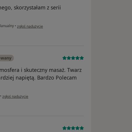
ego, skorzystałam z serii
w opinii użytkownika Anna
Manualny
•
zgłoś nadużycie
owany
tmosfera i skuteczny masaż. Twarz
rdziej napiętą. Bardzo Polecam
w opinii użytkownika Aleksandra
•
zgłoś nadużycie