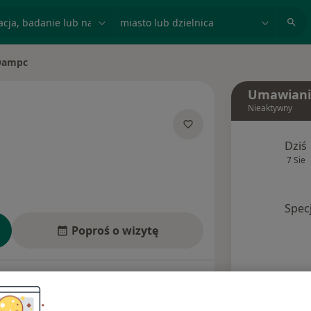
acja, badanie lub nazwisko
miasto lub dzielnica
Dampc
o
Umawiani
Nieaktywny
lizacjach
Dziś
7 Sie
Spec
Poproś o wizytę
esy
Ubezpieczenia
Opinie (1)