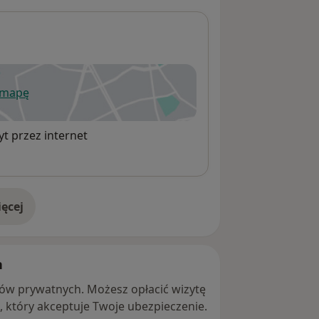
 mapę
wiera się w nowej karcie
t przez internet
ęcej
adresie
h
ntów prywatnych. Możesz opłacić wizytę
ę, który akceptuje Twoje ubezpieczenie.