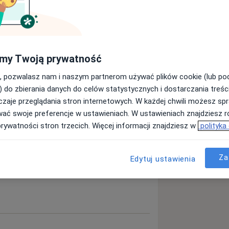
my Twoją prywatność
, pozwalasz nam i naszym partnerom używać plików cookie (lub p
) do zbierania danych do celów statystycznych i dostarczania treśc
a11y_sr_more_diseases
Cukrzyca
Nadciśnienie
+6
zaje przeglądania stron internetowych. W każdej chwili możesz spr
wać swoje preferencje w ustawieniach. W ustawieniach znajdziesz ró
ęcej
prywatności stron trzecich. Więcej informacji znajdziesz w
polityka
doświadczeniu
Za
Edytuj ustawienia