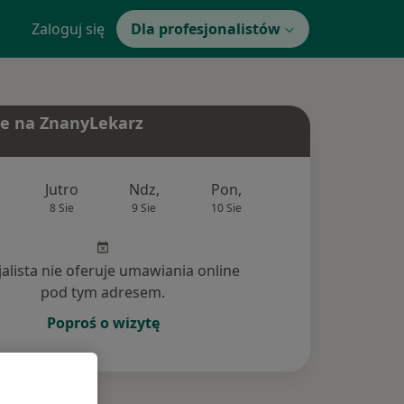
Zaloguj się
Dla profesjonalistów
e na ZnanyLekarz
Jutro
Ndz,
Pon,
Wt,
Śr,
8 Sie
9 Sie
10 Sie
11 Sie
12 Si
jalista nie oferuje umawiania online
pod tym adresem.
Poproś o wizytę