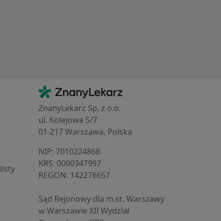
Kontakt
ZnanyLekarz - Strona główna
ZnanyLekarz Sp. z o.o.
ul. Kolejowa 5/7
01-217 Warszawa, Polska
NIP: ⁠7010224868
KRS: ⁠0000347997
isty
REGON: ⁠142276657
Sąd Rejonowy dla m.st. Warszawy
w Warszawie XII Wydział