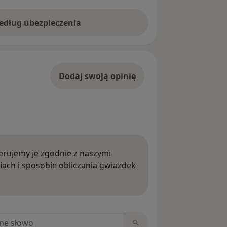
według ubezpieczenia
Dodaj swoją opinię
rujemy je zgodnie z naszymi
iach i sposobie obliczania gwiazdek
ięcej o opiniach
niach