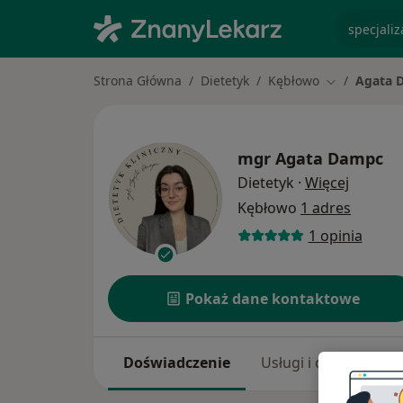
specjaliz
Strona Główna
Dietetyk
Kębłowo
Agata 
Zmień miast
mgr
Agata Dampc
O specja
Dietetyk
·
Więcej
Kębłowo
1 adres
1 opinia
Pokaż dane kontaktowe
Doświadczenie
Usługi i ceny
Adr