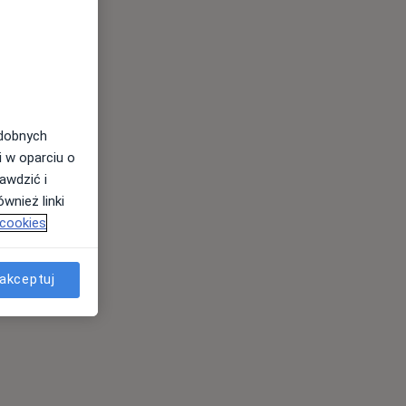
odobnych
i w oparciu o
awdzić i
wnież linki
 cookies
akceptuj