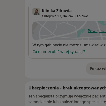
Klinika Zdrowia
Chłopska 13,
84-242
Kębłowo
Powiększ
ot
Dostępność
W tym gabinecie nie można umawiać wizy
Co mam zrobić w tej sytuacji?
Pokaż wi
o 
Ubezpieczenia - brak akceptowanyc
Ten specjalista przyjmuje wyłącznie pacje
samodzielnie lub znaleźć innego specjalist