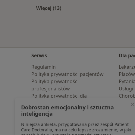
Więcej (13)
Więcej w kategorii: W pobliżu
Serwis
Dla pa
Regulamin
Lekarz
Polityka prywatności pacjentów
Placów
Polityka prywatności
Pytani
profesjonalistów
Usługi 
Polityka prywatności dla
Choro
profesjonalistów, których dane
Pomoc
Dobrostan emocjonalny i sztuczna
pozyskaliśmy samodzielnie
Aplika
inteligencja
Polityka cookies
Blog d
Niniejsza ankieta, przygotowana przez zespół Patient
Jak działają wyniki wyszukiwania
Care Doctoralia, ma na celu lepsze zrozumienie, w jaki
Dostępność