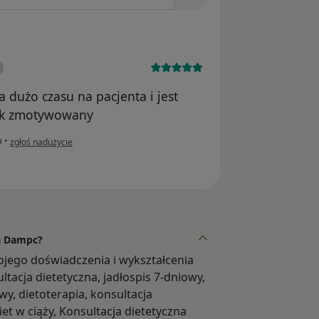
 dużo czasu na pacjenta i jest
wiek zmotywowany
w opinii użytkownika Marta
a
•
zgłoś nadużycie
ta Dampc?
jego doświadczenia i wykształcenia
ltacja dietetyczna, jadłospis 7-dniowy,
wy, dietoterapia, konsultacja
iet w ciąży, Konsultacja dietetyczna