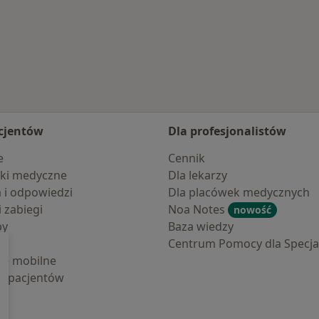
cjentów
Dla profesjonalistów
e
Cennik
ki medyczne
Dla lekarzy
a i odpowiedzi
Dla placówek medycznych
i zabiegi
Noa Notes
nowość
by
Baza wiedzy
Centrum Pomocy dla Specjal
cje mobilne
la pacjentów