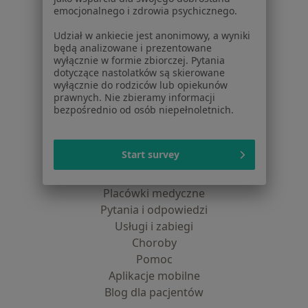
Polityka cookies
emocjonalnego i zdrowia psychicznego.
Jak działają wyniki wyszukiwania
Udział w ankiecie jest anonimowy, a wyniki
Dostępność
będą analizowane i prezentowane
O nas
wyłącznie w formie zbiorczej. Pytania
dotyczące nastolatków są skierowane
Praca
Rekrutujemy!
wyłącznie do rodziców lub opiekunów
Partnerzy
prawnych. Nie zbieramy informacji
Centrum prasowe
bezpośrednio od osób niepełnoletnich.
Kontakt
Dla pacjentów
Start survey
Lekarze
Placówki medyczne
Pytania i odpowiedzi
Usługi i zabiegi
Choroby
Pomoc
Aplikacje mobilne
Blog dla pacjentów