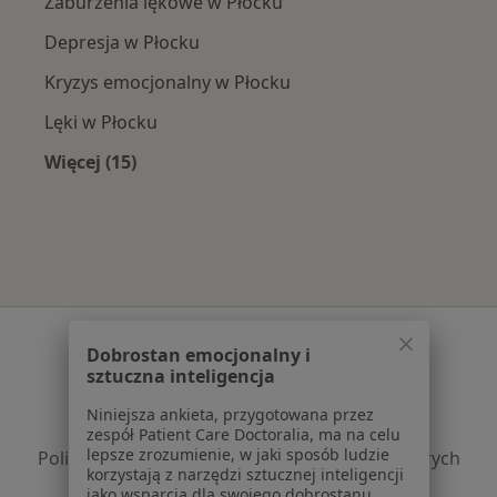
Zaburzenia lękowe w Płocku
Depresja w Płocku
Kryzys emocjonalny w Płocku
Lęki w Płocku
Więcej (15)
Więcej w kategorii: Najczęście leczone chorob
Serwis
Dobrostan emocjonalny i
sztuczna inteligencja
Regulamin
Polityka prywatności pacjentów
Niniejsza ankieta, przygotowana przez
Polityka prywatności profesjonalistów
zespół Patient Care Doctoralia, ma na celu
lepsze zrozumienie, w jaki sposób ludzie
Polityka prywatności dla profesjonalistów, których
korzystają z narzędzi sztucznej inteligencji
dane pozyskaliśmy samodzielnie
jako wsparcia dla swojego dobrostanu