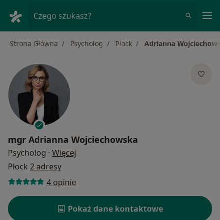
Me
Czego szukasz?
Strona Główna
Psycholog
Płock
Adrianna Wojciechow
mgr
Adrianna Wojciechowska
O specjalizacjach
Psycholog
·
Więcej
Płock
2 adresy
4 opinie
Pokaż dane kontaktowe