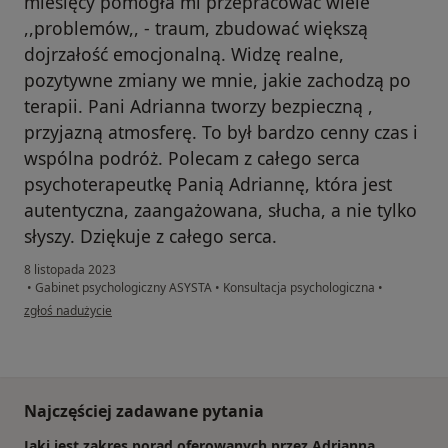
miesięcy pomogła mi przepracować wiele
,,problemów,, - traum, zbudować większą
dojrzałość emocjonalną. Widzę realne,
pozytywne zmiany we mnie, jakie zachodzą po
terapii. Pani Adrianna tworzy bezpieczną ,
przyjazną atmosferę. To był bardzo cenny czas i
wspólna podróż. Polecam z całego serca
psychoterapeutkę Panią Adriannę, która jest
autentyczna, zaangażowana, słucha, a nie tylko
słyszy. Dziękuje z całego serca.
8 listopada 2023
•
Gabinet psychologiczny ASYSTA
•
Konsultacja psychologiczna
•
w opinii użytkownika Konto zostało usunięte
zgłoś nadużycie
Najczęściej zadawane pytania
Jaki jest zakres porad oferowanych przez Adrianna