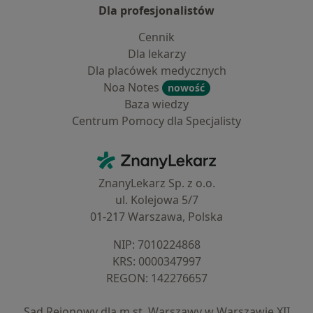
Dla profesjonalistów
Cennik
Dla lekarzy
Dla placówek medycznych
Noa Notes
nowość
Baza wiedzy
Centrum Pomocy dla Specjalisty
Kontakt
ZnanyLekarz - Strona główna
ZnanyLekarz Sp. z o.o.
ul. Kolejowa 5/7
01-217 Warszawa, Polska
NIP: ⁠7010224868
KRS: ⁠0000347997
REGON: ⁠142276657
Sąd Rejonowy dla m.st. Warszawy w Warszawie XII