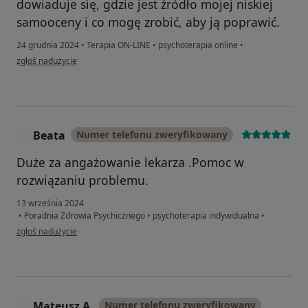
dowiaduje się, gdzie jest źródło mojej niskiej
samooceny i co mogę zrobić, aby ją poprawić.
24 grudnia 2024
•
Terapia ON-LINE
•
psychoterapia online
•
w opinii użytkownika ES
zgłoś nadużycie
Beata
Numer telefonu zweryfikowany
B
Duże za angażowanie lekarza .Pomoc w
rozwiązaniu problemu.
13 września 2024
•
Poradnia Zdrowia Psychicznego
•
psychoterapia indywidualna
•
w opinii użytkownika Beata
zgłoś nadużycie
Mateusz A.
Numer telefonu zweryfikowany
M