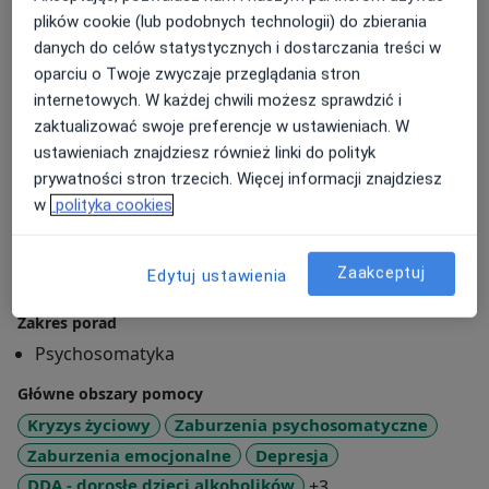
plików cookie (lub podobnych technologii) do zbierania
- kryzys życiowy
danych do celów statystycznych i dostarczania treści w
oparciu o Twoje zwyczaje przeglądania stron
W swoich projektach szkoleniowych i terapeutycznych
internetowych. W każdej chwili możesz sprawdzić i
odwołuję się do koncepcji terapii integralnej, która
zaktualizować swoje preferencje w ustawieniach. W
oprócz psychiki bierze pod uwagę ciało, energię i
ustawieniach znajdziesz również linki do polityk
duchowość człowieka.
prywatności stron trzecich. Więcej informacji znajdziesz
O mnie
w
polityka cookies
więcej
Podejście terapeutyczne
Zaakceptuj
Edytuj ustawienia
Psychoterapia
Zakres porad
Psychosomatyka
Główne obszary pomocy
Kryzys życiowy
Zaburzenia psychosomatyczne
Zaburzenia emocjonalne
Depresja
a11y_sr_more_dise
DDA - dorosłe dzieci alkoholików
+3