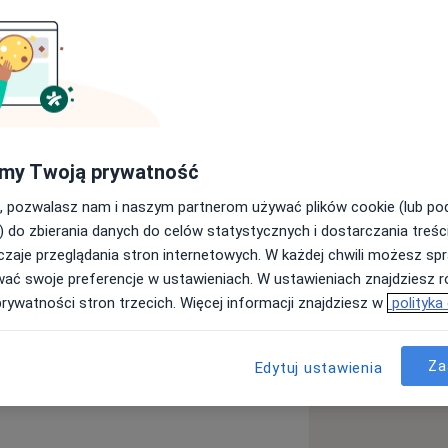
onuję ten zawód od ponad 14 lat.
le i moją życiową pasją. Na co dzień
legliwościami bólowymi kręgosłupa,
my Twoją prywatność
ortowcami i klubami sportowymi.
, pozwalasz nam i naszym partnerom używać plików cookie (lub p
) do zbierania danych do celów statystycznych i dostarczania treśc
zaje przeglądania stron internetowych. W każdej chwili możesz spr
wać swoje preferencje w ustawieniach. W ustawieniach znajdziesz ró
prywatności stron trzecich. Więcej informacji znajdziesz w
polityka
rzeciążeniowe
Kontuzje sportowe
ases
Za
Edytuj ustawienia