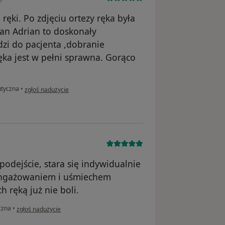
ręki. Po zdjęciu ortezy ręka była
Pan Adrian to doskonały
dzi do pacjenta ,dobranie
ka jest w pełni sprawna. Gorąco
w opinii użytkownika Jola R.
utyczna
•
zgłoś nadużycie
odejście, stara się indywidualnie
aangażowaniem i uśmiechem
 ręką już nie boli.
w opinii użytkownika Kasia
czna
•
zgłoś nadużycie