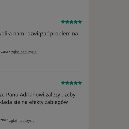
oliła nam rozwiązać problem na
w opinii użytkownika Kamil
yczna
•
zgłoś nadużycie
 że Panu Adrianowi zależy , żeby
łada się na efekty zabiegów
w opinii użytkownika Agnieszka
czna
•
zgłoś nadużycie