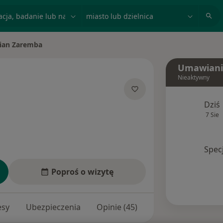
acja, badanie lub nazwisko
miasto lub dzielnica
ian Zaremba
iasto
Umawiani
Nieaktywny
 specjalizacjach
Dziś
7 Sie
Spec
Poproś o wizytę
esy
Ubezpieczenia
Opinie (45)