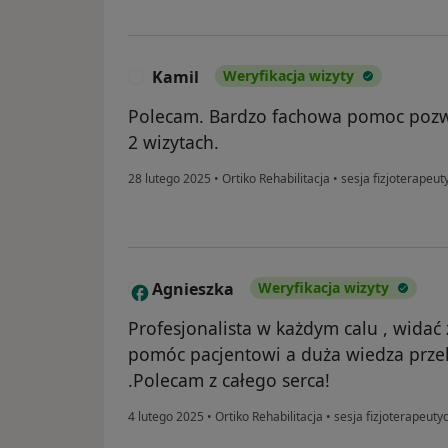
Kamil
Weryfikacja wizyty
K
Polecam. Bardzo fachowa pomoc pozw
2 wizytach.
28 lutego 2025
•
Ortiko Rehabilitacja
•
sesja fizjoterapeut
Agnieszka
Weryfikacja wizyty
A
Profesjonalista w każdym calu , widać
pomóc pacjentowi a duża wiedza przek
.Polecam z całego serca!
4 lutego 2025
•
Ortiko Rehabilitacja
•
sesja fizjoterapeuty