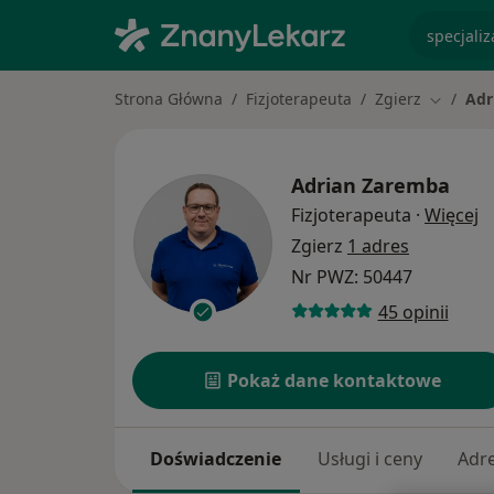
specjaliz
Strona Główna
Fizjoterapeuta
Zgierz
Adr
Zmień m
Adrian Zaremba
O
Fizjoterapeuta
·
Więcej
Zgierz
1 adres
Nr PWZ: 50447
45 opinii
Pokaż dane kontaktowe
Doświadczenie
Usługi i ceny
Adr