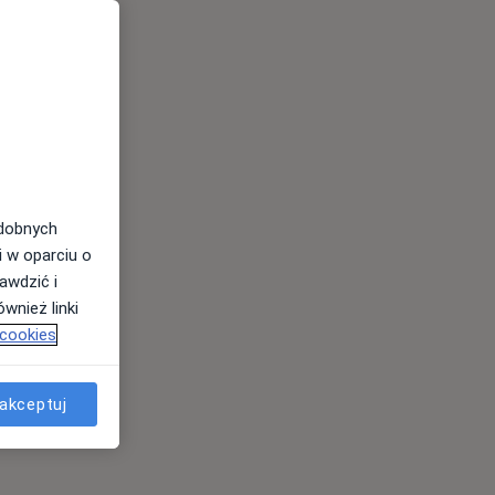
odobnych
i w oparciu o
awdzić i
wnież linki
 cookies
akceptuj