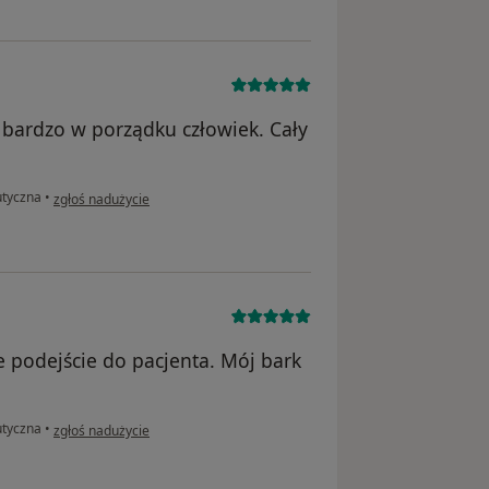
bardzo w porządku człowiek. Cały
w opinii użytkownika Bogdan
utyczna
•
zgłoś nadużycie
e podejście do pacjenta. Mój bark
w opinii użytkownika Zygmunt
utyczna
•
zgłoś nadużycie