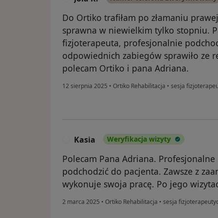
Do Ortiko trafiłam po złamaniu prawej 
sprawna w niewielkim tylko stopniu. 
fizjoterapeuta, profesjonalnie podcho
odpowiednich zabiegów sprawiło ze rę
polecam Ortiko i pana Adriana.
12 sierpnia 2025
•
Ortiko Rehabilitacja
•
sesja fizjoterape
Kasia
Weryfikacja wizyty
K
Polecam Pana Adriana. Profesjonalne p
podchodzić do pacjenta. Zawsze z z
wykonuje swoja pracę. Po jego wizytach
2 marca 2025
•
Ortiko Rehabilitacja
•
sesja fizjoterapeuty