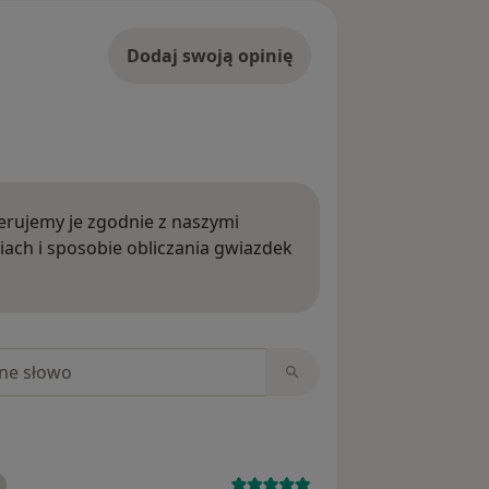
Dodaj swoją opinię
rujemy je zgodnie z naszymi
iach i sposobie obliczania gwiazdek
ięcej o opiniach
niach