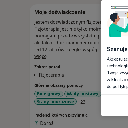
Moje doświadczenie
Jestem doświadczonym fizjoterapeutą. Wyk
Fizjoterapia jest nie tylko moim zawodem, a
pomagam przede wszystkim pacjentom z do
ale także chorobami neurologicznymi.
Szanuje
Od 12 lat, równolegle, współpracuję ze sp
O mnie
więcej
Akceptując
technologii
Zakres porad
Twoje zwyc
Fizjoterapia
zaktualizo
Główne obszary pomocy
do polityk 
Bóle głowy
Wady postawy
Zespoły p
a11y_sr_more_dise
Stany pourazowe
+23
Pacjenci których przyjmuję
Dorośli