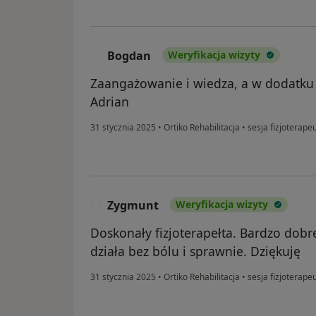
Bogdan
Weryfikacja wizyty
B
Zaangażowanie i wiedza, a w dodatku 
Adrian
31 stycznia 2025
•
Ortiko Rehabilitacja
•
sesja fizjoterape
Zygmunt
Weryfikacja wizyty
Z
Doskonały fizjoterapełta. Bardzo dobr
działa bez bólu i sprawnie. Dziękuję
31 stycznia 2025
•
Ortiko Rehabilitacja
•
sesja fizjoterape