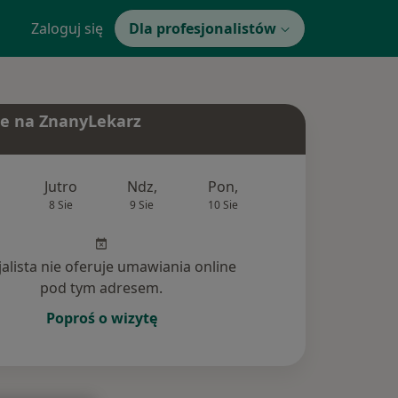
Zaloguj się
Dla profesjonalistów
e na ZnanyLekarz
Jutro
Ndz,
Pon,
Wt,
Śr,
8 Sie
9 Sie
10 Sie
11 Sie
12 Si
jalista nie oferuje umawiania online
pod tym adresem.
Poproś o wizytę