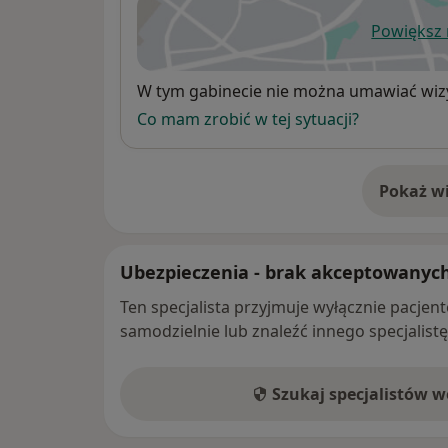
Powiększ
ot
Dostępność
W tym gabinecie nie można umawiać wizy
Co mam zrobić w tej sytuacji?
Pokaż wi
o 
Ubezpieczenia - brak akceptowanyc
Ten specjalista przyjmuje wyłącznie pacje
samodzielnie lub znaleźć innego specjalist
Szukaj specjalistów 