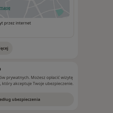
 mapę
wiera się w nowej karcie
t przez internet
ęcej
adresie
h
ntów prywatnych. Możesz opłacić wizytę
ę, który akceptuje Twoje ubezpieczenie.
według ubezpieczenia