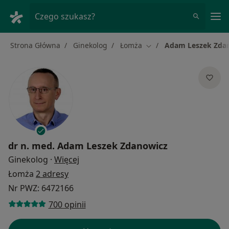
Me
Czego szukasz?
Strona Główna
Ginekolog
Łomża
Adam Leszek Zda
Zmień miasto
dr n. med.
Adam Leszek Zdanowicz
O specjalizacjach
Ginekolog
·
Więcej
Łomża
2 adresy
Nr PWZ: 6472166
700 opinii