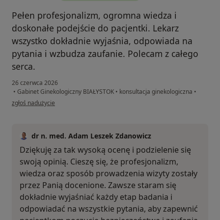
Pełen profesjonalizm, ogromna wiedza i
doskonałe podejście do pacjentki. Lekarz
wszystko dokładnie wyjaśnia, odpowiada na
pytania i wzbudza zaufanie. Polecam z całego
serca.
26 czerwca 2026
•
Gabinet Ginekologiczny BIAŁYSTOK
•
konsultacja ginekologiczna
•
w opinii użytkownika Iwona T
zgłoś nadużycie
dr n. med. Adam Leszek Zdanowicz
Dziękuję za tak wysoką ocenę i podzielenie się
swoją opinią. Cieszę się, że profesjonalizm,
wiedza oraz sposób prowadzenia wizyty zostały
przez Panią docenione. Zawsze staram się
dokładnie wyjaśniać każdy etap badania i
odpowiadać na wszystkie pytania, aby zapewnić