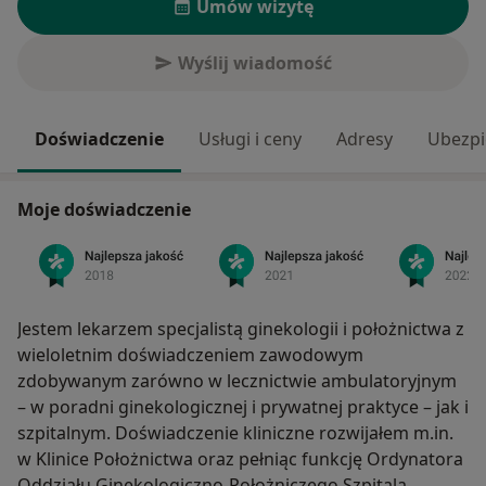
Umów wizytę
Wyślij wiadomość
Doświadczenie
Usługi i ceny
Adresy
Ubezpi
Moje doświadczenie
Jestem lekarzem specjalistą ginekologii i położnictwa z
wieloletnim doświadczeniem zawodowym
zdobywanym zarówno w lecznictwie ambulatoryjnym
– w poradni ginekologicznej i prywatnej praktyce – jak i
szpitalnym. Doświadczenie kliniczne rozwijałem m.in.
w Klinice Położnictwa oraz pełniąc funkcję Ordynatora
Oddziału Ginekologiczno-Położniczego Szpitala