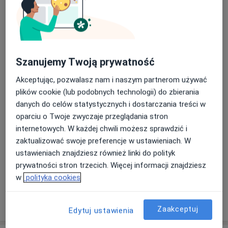
Umów wizytę
Od 0 zł
Szczegóły
USG piersi z oceną regionalnych
węzłów chłonnych i elastografią
Umów wizytę
300 zł
Szczegóły
Szanujemy Twoją prywatność
Akceptując, pozwalasz nam i naszym partnerom używać
USG ciąży
plików cookie (lub podobnych technologii) do zbierania
Umów wizytę
Od 400 zł
Szczegóły
danych do celów statystycznych i dostarczania treści w
oparciu o Twoje zwyczaje przeglądania stron
internetowych. W każdej chwili możesz sprawdzić i
USG 3D/4D
Umów wizytę
zaktualizować swoje preferencje w ustawieniach. W
Od 500 zł
Szczegóły
ustawieniach znajdziesz również linki do polityk
prywatności stron trzecich. Więcej informacji znajdziesz
+ 13 usług
w
polityka cookies
W jaki sposób ustalane są ceny?
Zaakceptuj
Edytuj ustawienia