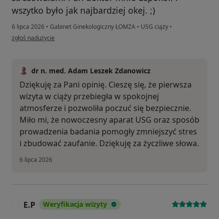
wszytko było jak najbardziej okej. ;)
6 lipca 2026
•
Gabinet Ginekologiczny ŁOMŻA
•
USG ciąży
•
w opinii użytkownika Gabriela
zgłoś nadużycie
dr n. med. Adam Leszek Zdanowicz
Dziękuję za Pani opinię. Cieszę się, że pierwsza
wizyta w ciąży przebiegła w spokojnej
atmosferze i pozwoliła poczuć się bezpiecznie.
Miło mi, że nowoczesny aparat USG oraz sposób
prowadzenia badania pomogły zmniejszyć stres
i zbudować zaufanie. Dziękuję za życzliwe słowa.
6 lipca 2026
E.P
Weryfikacja wizyty
E