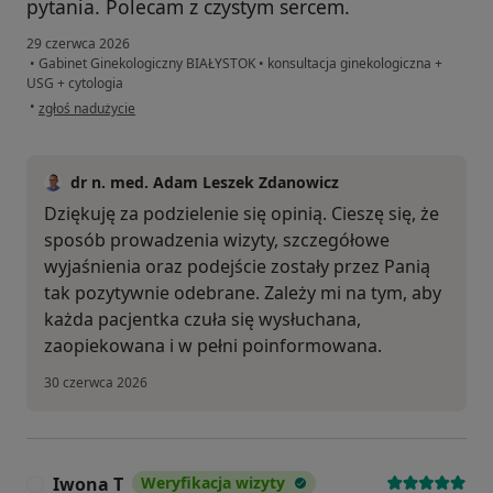
pytania. Polecam z czystym sercem.
29 czerwca 2026
•
Gabinet Ginekologiczny BIAŁYSTOK
•
konsultacja ginekologiczna +
USG + cytologia
w opinii użytkownika Katarzyna
•
zgłoś nadużycie
dr n. med. Adam Leszek Zdanowicz
Dziękuję za podzielenie się opinią. Cieszę się, że
sposób prowadzenia wizyty, szczegółowe
wyjaśnienia oraz podejście zostały przez Panią
tak pozytywnie odebrane. Zależy mi na tym, aby
każda pacjentka czuła się wysłuchana,
zaopiekowana i w pełni poinformowana.
30 czerwca 2026
Iwona T
Weryfikacja wizyty
I