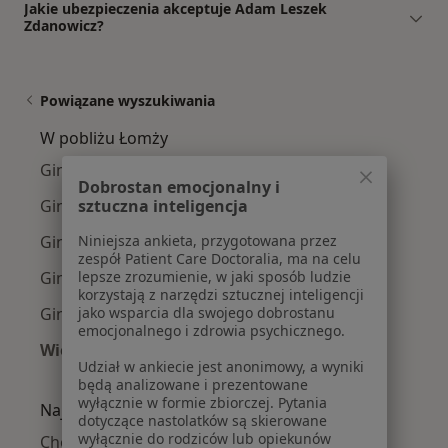
Jakie ubezpieczenia akceptuje Adam Leszek
Zdanowicz?
Powiązane wyszukiwania
W pobliżu Łomży
Ginekolodzy w Ostrołęce
Dobrostan emocjonalny i
sztuczna inteligencja
Ginekolodzy w Zambrowie
Niniejsza ankieta, przygotowana przez
Ginekolodzy w Mazowieckiej
zespół Patient Care Doctoralia, ma na celu
lepsze zrozumienie, w jaki sposób ludzie
Ginekolodzy w Wysokiem Mazowieckiem
korzystają z narzędzi sztucznej inteligencji
jako wsparcia dla swojego dobrostanu
Ginekolodzy w Kolnie
emocjonalnego i zdrowia psychicznego.
Więcej (2)
Udział w ankiecie jest anonimowy, a wyniki
Więcej w kategorii: W pobliżu Łomży
będą analizowane i prezentowane
wyłącznie w formie zbiorczej. Pytania
Najczęście leczone choroby
dotyczące nastolatków są skierowane
wyłącznie do rodziców lub opiekunów
Choroby ginekologiczne w Łomży