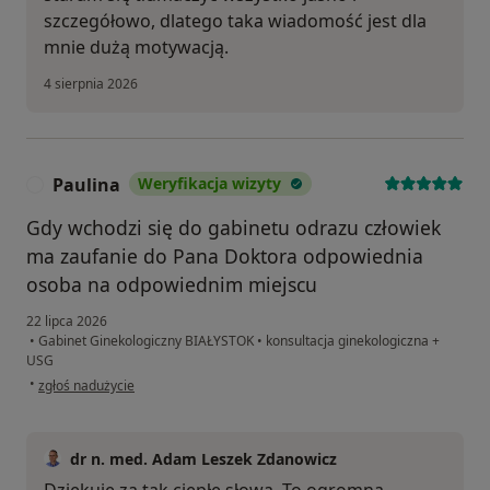
szczegółowo, dlatego taka wiadomość jest dla
mnie dużą motywacją.
4 sierpnia 2026
Paulina
Weryfikacja wizyty
P
Gdy wchodzi się do gabinetu odrazu człowiek
ma zaufanie do Pana Doktora odpowiednia
osoba na odpowiednim miejscu
22 lipca 2026
•
Gabinet Ginekologiczny BIAŁYSTOK
•
konsultacja ginekologiczna +
USG
w opinii użytkownika Paulina
•
zgłoś nadużycie
dr n. med. Adam Leszek Zdanowicz
Dziękuję za tak ciepłe słowa. To ogromna