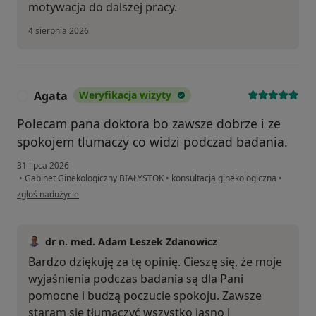
motywacja do dalszej pracy.
4 sierpnia 2026
Agata
Weryfikacja wizyty
A
Polecam pana doktora bo zawsze dobrze i ze
spokojem tlumaczy co widzi podczad badania.
31 lipca 2026
•
Gabinet Ginekologiczny BIAŁYSTOK
•
konsultacja ginekologiczna
•
w opinii użytkownika Agata
zgłoś nadużycie
dr n. med. Adam Leszek Zdanowicz
Bardzo dziękuję za tę opinię. Cieszę się, że moje
wyjaśnienia podczas badania są dla Pani
pomocne i budzą poczucie spokoju. Zawsze
staram się tłumaczyć wszystko jasno i