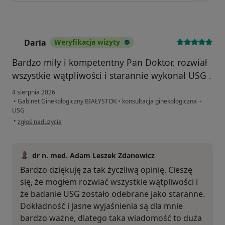
Daria
Weryfikacja wizyty
D
Bardzo miły i kompetentny Pan Doktor, rozwiał
wszystkie wątpliwości i starannie wykonał USG .
4 sierpnia 2026
•
Gabinet Ginekologiczny BIAŁYSTOK
•
konsultacja ginekologiczna +
USG
w opinii użytkownika Daria
•
zgłoś nadużycie
dr n. med. Adam Leszek Zdanowicz
Bardzo dziękuję za tak życzliwą opinię. Cieszę
się, że mogłem rozwiać wszystkie wątpliwości i
że badanie USG zostało odebrane jako staranne.
Dokładność i jasne wyjaśnienia są dla mnie
bardzo ważne, dlatego taka wiadomość to duża