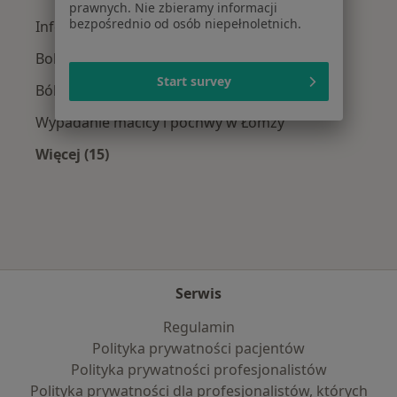
prawnych. Nie zbieramy informacji
bezpośrednio od osób niepełnoletnich.
Infekcje dróg rodnych w Łomży
Bolesne miesiączkowanie w Łomży
Start survey
Bóle w ciąży w Łomży
Wypadanie macicy i pochwy w Łomży
Więcej (15)
Więcej w kategorii: Najczęście leczone chorob
Serwis
Regulamin
Polityka prywatności pacjentów
Polityka prywatności profesjonalistów
Polityka prywatności dla profesjonalistów, których