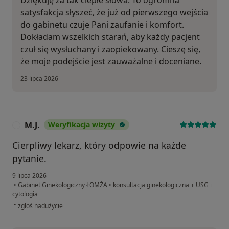
satysfakcja słyszeć, że już od pierwszego wejścia
do gabinetu czuje Pani zaufanie i komfort.
Dokładam wszelkich starań, aby każdy pacjent
czuł się wysłuchany i zaopiekowany. Cieszę się,
że moje podejście jest zauważalne i doceniane.
23 lipca 2026
M.J.
Weryfikacja wizyty
M
Cierpliwy lekarz, który odpowie na każde
pytanie.
9 lipca 2026
•
Gabinet Ginekologiczny ŁOMŻA
•
konsultacja ginekologiczna + USG +
cytologia
w opinii użytkownika M.J.
•
zgłoś nadużycie