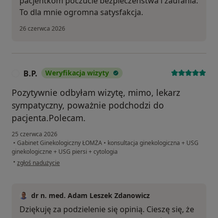
pacjentkom poczucie bezpieczeństwa i zaufania.
To dla mnie ogromna satysfakcja.
26 czerwca 2026
B.P.
Weryfikacja wizyty
B
Pozytywnie odbyłam wizytę, mimo, lekarz
sympatyczny, poważnie podchodzi do
pacjenta.Polecam.
25 czerwca 2026
•
Gabinet Ginekologiczny ŁOMŻA
•
konsultacja ginekologiczna + USG
ginekologiczne + USG piersi + cytologia
w opinii użytkownika B.P.
•
zgłoś nadużycie
dr n. med. Adam Leszek Zdanowicz
Dziękuję za podzielenie się opinią. Cieszę się, że