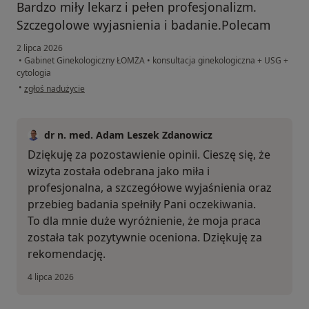
Bardzo miły lekarz i pełen profesjonalizm.
Szczegolowe wyjasnienia i badanie.Polecam
2 lipca 2026
•
Gabinet Ginekologiczny ŁOMŻA
•
konsultacja ginekologiczna + USG +
cytologia
w opinii użytkownika E.P
•
zgłoś nadużycie
dr n. med. Adam Leszek Zdanowicz
Dziękuję za pozostawienie opinii. Cieszę się, że
wizyta została odebrana jako miła i
profesjonalna, a szczegółowe wyjaśnienia oraz
przebieg badania spełniły Pani oczekiwania.
To dla mnie duże wyróżnienie, że moja praca
została tak pozytywnie oceniona. Dziękuję za
rekomendację.
4 lipca 2026