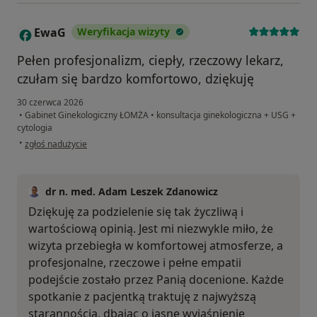
EwaG
Weryfikacja wizyty
E
Pełen profesjonalizm, ciepły, rzeczowy lekarz,
czułam się bardzo komfortowo, dziękuję
30 czerwca 2026
•
Gabinet Ginekologiczny ŁOMŻA
•
konsultacja ginekologiczna + USG +
cytologia
w opinii użytkownika EwaG
•
zgłoś nadużycie
dr n. med. Adam Leszek Zdanowicz
Dziękuję za podzielenie się tak życzliwą i
wartościową opinią. Jest mi niezwykle miło, że
wizyta przebiegła w komfortowej atmosferze, a
profesjonalne, rzeczowe i pełne empatii
podejście zostało przez Panią docenione. Każde
spotkanie z pacjentką traktuję z najwyższą
starannością, dbając o jasne wyjaśnienie