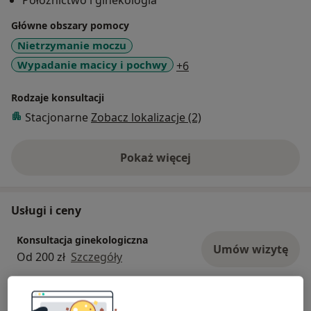
Położnictwo i ginekologia
Główne obszary pomocy
Nietrzymanie moczu
a11y_sr_more_diseases
Wypadanie macicy i pochwy
+6
Rodzaje konsultacji
Stacjonarne
Zobacz lokalizacje (2)
Pokaż więcej
o doświadczeniu
Usługi i ceny
Konsultacja ginekologiczna
Umów wizytę
Od 200 zł
Szczegóły
Laserowe leczenie nietrzymania
moczu