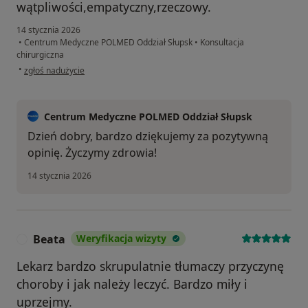
wątpliwości,empatyczny,rzeczowy.
14 stycznia 2026
•
Centrum Medyczne POLMED Oddział Słupsk
•
Konsultacja
chirurgiczna
w opinii użytkownika Barbara
•
zgłoś nadużycie
Centrum Medyczne POLMED Oddział Słupsk
Dzień dobry, bardzo dziękujemy za pozytywną
opinię. Życzymy zdrowia!
14 stycznia 2026
Beata
Weryfikacja wizyty
B
Lekarz bardzo skrupulatnie tłumaczy przyczynę
choroby i jak należy leczyć. Bardzo miły i
uprzejmy.