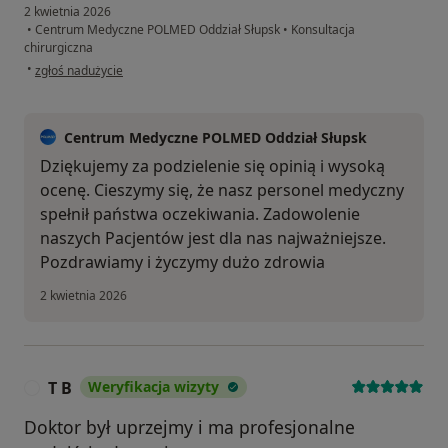
2 kwietnia 2026
•
Centrum Medyczne POLMED Oddział Słupsk
•
Konsultacja
chirurgiczna
w opinii użytkownika Tomasz
•
zgłoś nadużycie
Centrum Medyczne POLMED Oddział Słupsk
Dziękujemy za podzielenie się opinią i wysoką
ocenę. Cieszymy się, że nasz personel medyczny
spełnił państwa oczekiwania. Zadowolenie
naszych Pacjentów jest dla nas najważniejsze.
Pozdrawiamy i życzymy dużo zdrowia
2 kwietnia 2026
T B
Weryfikacja wizyty
T
Doktor był uprzejmy i ma profesjonalne