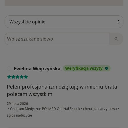
Szukaj w opiniach
Ewelina Węgrzyńska
Weryfikacja wizyty
E
Pełen profesjonalizm dziękuję w imieniu brata
polecam wszystkim
29 lipca 2026
•
Centrum Medyczne POLMED Oddział Słupsk
•
chirurgia naczyniowa
•
w opinii użytkownika Ewelina Węgrzyńska
zgłoś nadużycie