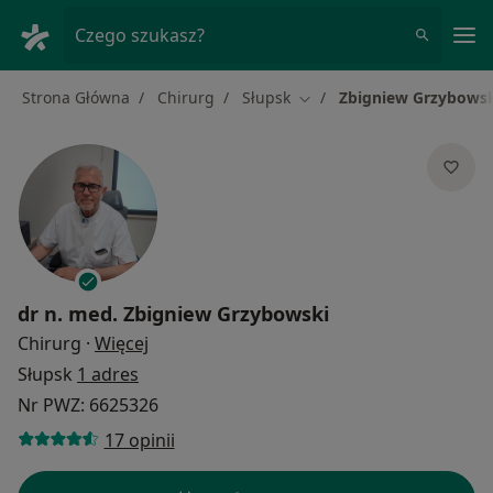
Me
Czego szukasz?
Strona Główna
Chirurg
Słupsk
Zbigniew Grzybows
Zmień miasto
dr n. med.
Zbigniew Grzybowski
O specjalizacjach
Chirurg
·
Więcej
Słupsk
1 adres
Nr PWZ: 6625326
17 opinii