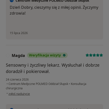
Centrum Medyczne POLMED Oddział Słupsk
Dzień Dobry, cieszymy się z miłej opinii. Życzymy
zdrowia!
15 lipca 2026
Magda
Weryfikacja wizyty
M
Sensowny i życzliwy lekarz. Wysłuchał i dobrze
doradził i pokierował.
24 czerwca 2026
•
Centrum Medyczne POLMED Oddział Słupsk
•
Konsultacja
chirurgiczna
w opinii użytkownika Magda
•
zgłoś nadużycie