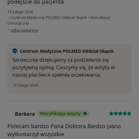
podejście do pacjenta
18 lutego 2026
•
Centrum Medyczne POLMED Oddział Słupsk
•
Konsultacja
chirurgiczna
w opinii użytkownika T B
•
zgłoś nadużycie
Centrum Medyczne POLMED Oddział Słupsk
Serdecznie dziękujemy za podzielenie się
pozytywną opinią. Cieszymy się, że wizyta w
naszej placówce spełniła oczekiwania.
18 lutego 2026
Barbara
Weryfikacja wizyty
B
Polecam bardzo Pana Doktora.Bardzo jasno
wytłumaczył wszystkie