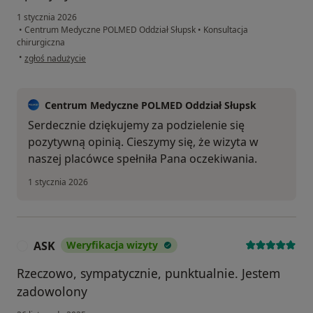
1 stycznia 2026
•
Centrum Medyczne POLMED Oddział Słupsk
•
Konsultacja
chirurgiczna
w opinii użytkownika Beata
•
zgłoś nadużycie
Centrum Medyczne POLMED Oddział Słupsk
Serdecznie dziękujemy za podzielenie się
pozytywną opinią. Cieszymy się, że wizyta w
naszej placówce spełniła Pana oczekiwania.
1 stycznia 2026
ASK
Weryfikacja wizyty
A
Rzeczowo, sympatycznie, punktualnie. Jestem
zadowolony