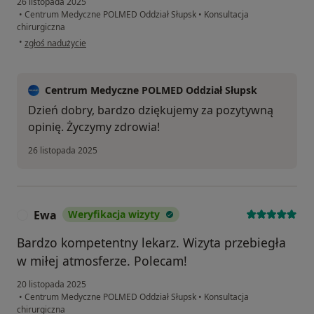
26 listopada 2025
•
Centrum Medyczne POLMED Oddział Słupsk
•
Konsultacja
chirurgiczna
w opinii użytkownika ASK
•
zgłoś nadużycie
Centrum Medyczne POLMED Oddział Słupsk
Dzień dobry, bardzo dziękujemy za pozytywną
opinię. Życzymy zdrowia!
26 listopada 2025
Ewa
Weryfikacja wizyty
E
Bardzo kompetentny lekarz. Wizyta przebiegła
w miłej atmosferze. Polecam!
20 listopada 2025
•
Centrum Medyczne POLMED Oddział Słupsk
•
Konsultacja
chirurgiczna