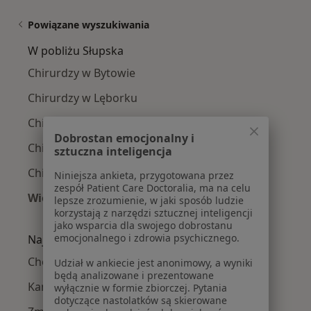
Powiązane wyszukiwania
W pobliżu Słupska
Chirurdzy w Bytowie
Chirurdzy w Lęborku
Chirurdzy w Darłowie
Dobrostan emocjonalny i
Chirurdzy w Ustce
sztuczna inteligencja
Chirurdzy w Sławnie
Niniejsza ankieta, przygotowana przez
zespół Patient Care Doctoralia, ma na celu
Więcej (2)
lepsze zrozumienie, w jaki sposób ludzie
korzystają z narzędzi sztucznej inteligencji
Więcej w kategorii: W pobliżu Słupska
jako wsparcia dla swojego dobrostanu
emocjonalnego i zdrowia psychicznego.
Najczęście leczone choroby
Choroby tarczycy w Słupsku
Udział w ankiecie jest anonimowy, a wyniki
będą analizowane i prezentowane
Kamica nerkowa w Słupsku
wyłącznie w formie zbiorczej. Pytania
dotyczące nastolatków są skierowane