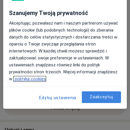
Zdjęcia i filmy
Szanujemy Twoją prywatność
Akceptując, pozwalasz nam i naszym partnerom używać
plików cookie (lub podobnych technologii) do zbierania
danych do celów statystycznych i dostarczania treści w
oparciu o Twoje zwyczaje przeglądania stron
internetowych. W każdej chwili możesz sprawdzić i
Zobacz galerię (2)
zaktualizować swoje preferencje w ustawieniach. W
ustawieniach znajdziesz również linki do polityk
prywatności stron trzecich. Więcej informacji znajdziesz
w
polityka cookies
Płatność online akceptowana
Oszczędź swój czas przed wizytą.
Zaakceptuj
Edytuj ustawienia
Pokaż więcej
o doświadczeniu
Usługi i ceny