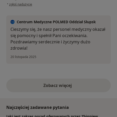
w opinii użytkownika Ewa
•
zgłoś nadużycie
Centrum Medyczne POLMED Oddział Słupsk
Cieszymy się, że nasz personel medyczny okazał
się pomocny i spełnił Pani oczekiwania.
Pozdrawiamy serdecznie i życzymy dużo
zdrowia!
20 listopada 2025
Zobacz więcej
opinie powyżej
Najczęściej zadawane pytania
Jaki jest zakres porad oferowanych przez Zbigniew