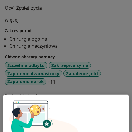
Od 18 roku życia
Żylaki
O mnie
więcej
Zakres porad
Chirurgia ogólna
Chirurgia naczyniowa
Główne obszary pomocy
Szczelina odbytu
Zakrzepica żylna
Zapalenie dwunastnicy
Zapalenie jelit
a11y_sr_more_diseases
Zapalenie nerek
+11
Pacjenci których przyjmuję
Dorośli
Rodzaje konsultacji
Stacjonarne
Zobacz lokalizacje (1)