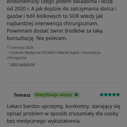
endometriozy czego jestem świadoma i leczę
od 2020 r. A jak dojdzie do zatrzymania stolca i
gazów i bóli kolkowych to SOR wtedy jak
najbardziej interwencja chirurgicznam.
Powinnam dostać zwrot środków za taką
konsultację. Nie polecam.
17 czerwca 2026
•
Centrum Medyczne POLMED Oddział Słupsk
•
Konsultacja
chirurgiczna
w opinii użytkownika Kamila.
•
zgłoś nadużycie
Tomasz
Weryfikacja wizyty
T
Lekarz bardzo uprzejmy, konkretny, starający się
opisać problem w sposób zrozumiały dla osoby
bez medycznego wykształcenia.