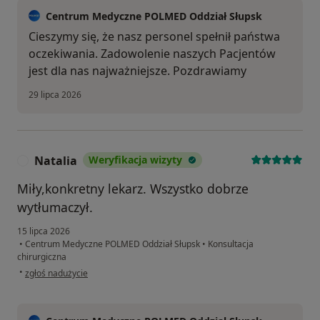
Centrum Medyczne POLMED Oddział Słupsk
Cieszymy się, że nasz personel spełnił państwa
oczekiwania. Zadowolenie naszych Pacjentów
jest dla nas najważniejsze. Pozdrawiamy
29 lipca 2026
Natalia
Weryfikacja wizyty
N
Miły,konkretny lekarz. Wszystko dobrze
wytłumaczył.
15 lipca 2026
•
Centrum Medyczne POLMED Oddział Słupsk
•
Konsultacja
chirurgiczna
w opinii użytkownika Natalia
•
zgłoś nadużycie