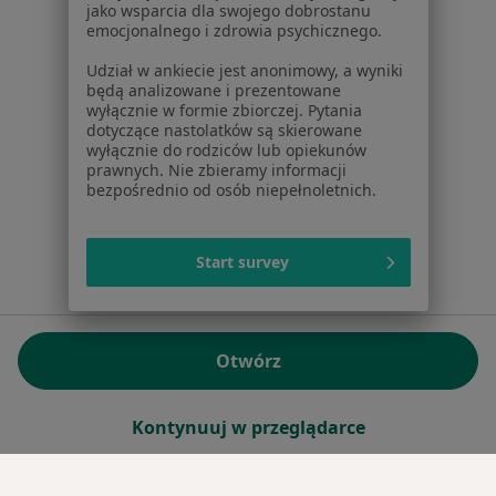
jako wsparcia dla swojego dobrostanu
emocjonalnego i zdrowia psychicznego.
Sąd Rejonowy dla m.st. Warszawy w Warszawie XII
Wydział Gospodarczy KRS
Udział w ankiecie jest anonimowy, a wyniki
będą analizowane i prezentowane
wyłącznie w formie zbiorczej. Pytania
Facebook
otwiera się w nowej karcie
dotyczące nastolatków są skierowane
wyłącznie do rodziców lub opiekunów
prawnych. Nie zbieramy informacji
bezpośrednio od osób niepełnoletnich.
otwiera się w nowej karcie
otwiera się w nowej karcie
otwiera się w nowej karcie
otwiera się w nowej karci
otwiera się
otwi
Polska
,
Türkiye
,
España
,
Italia
,
Deutschland
,
Česko
,
otwiera się w nowej karcie
otwiera się w nowej karcie
otwiera się w nowej karcie
otwiera się w nowej kar
otwiera się 
otwier
Portugal
,
México
,
Chile
,
Brasil
,
Argentina
,
Perú
,
otwiera się w nowej karc
Colombia
Start survey
Płatności kartą
ROZPORZĄDZENIE (UE) 2022/2065 (DSA) art. 24:
Otwórz
15.395.179 użytkowników/miesiąc - Czerwiec 2026
www.znanylekarz.pl © 2026 - Znajdź lekarza i umów
Kontynuuj w przeglądarce
wizytę