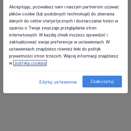
Akceptując, pozwalasz nam i naszym partnerom używać
plików cookie (lub podobnych technologii) do zbierania
danych do celów statystycznych i dostarczania treści w
Nasza średnia ocena na App Store to 4.9 i 4.1 na
Nie znaleźliśmy specjalistów spełniających
oparciu o Twoje zwyczaje przeglądania stron
Google Play Store
podane kryteria
internetowych. W każdej chwili możesz sprawdzić i
zaktualizować swoje preferencje w ustawieniach. W
Rozważ usunięcie niektórych filtrów:
ustawieniach znajdziesz również linki do polityk
Ubezpieczenia
prywatności stron trzecich. Więcej informacji znajdziesz
w
polityka cookies
Zaakceptuj
Edytuj ustawienia
Serwis
Regulamin
Polityka prywatności pacjentów
Polityka prywatności profesjonalistów