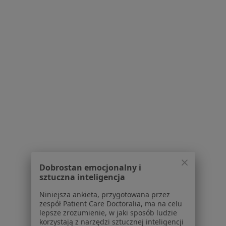
Blog dla pacjentów
Dla profesjonalistów
Cennik
Dla lekarzy
Dla placówek medycznych
Noa Notes
nowość
Baza wiedzy
Centrum Pomocy dla Specjalisty
Kontakt
ZnanyLekarz - Strona główna
ZnanyLekarz Sp. z o.o.
ul. Kolejowa 5/7
Dobrostan emocjonalny i
01-217 Warszawa, Polska
sztuczna inteligencja
Niniejsza ankieta, przygotowana przez
NIP: ⁠7010224868
zespół Patient Care Doctoralia, ma na celu
KRS: ⁠0000347997
lepsze zrozumienie, w jaki sposób ludzie
REGON: ⁠142276657
korzystają z narzędzi sztucznej inteligencji