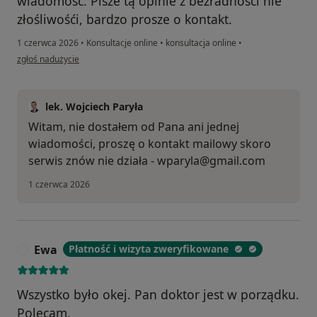
wiadomość. Pisze tą opinie z bezradności nie
złośliwośći, bardzo prosze o kontakt.
1 czerwca 2026
•
Konsultacje online
•
konsultacja online
•
w opinii użytkownika Kamil
zgłoś nadużycie
lek. Wojciech Paryła
Witam, nie dostałem od Pana ani jednej
wiadomości, proszę o kontakt mailowy skoro
serwis znów nie działa - wparyla@gmail.com
1 czerwca 2026
Ewa
Płatność i wizyta zweryfikowane
E
Wszystko było okej. Pan doktor jest w porządku.
Polecam.