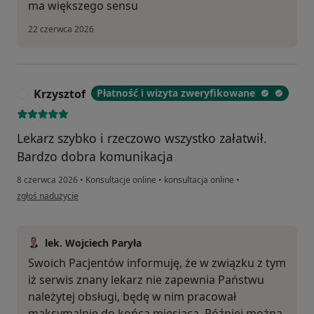
ma większego sensu
22 czerwca 2026
Krzysztof
Płatność i wizyta zweryfikowane
K
Lekarz szybko i rzeczowo wszystko załatwił.
Bardzo dobra komunikacja
8 czerwca 2026
•
Konsultacje online
•
konsultacja online
•
w opinii użytkownika Krzysztof
zgłoś nadużycie
lek. Wojciech Paryła
Swoich Pacjentów informuję, że w związku z tym
iż serwis znany lekarz nie zapewnia Państwu
należytej obsługi, będę w nim pracował
maksymalnie do końca miesiąca. Później można