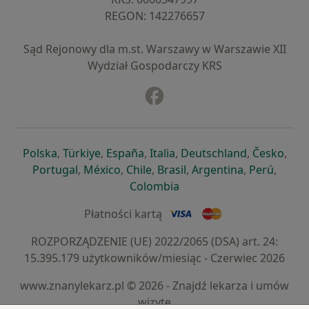
REGON: ⁠142276657
Sąd Rejonowy dla m.st. Warszawy w Warszawie XII
Wydział Gospodarczy KRS
Facebook
otwiera się w nowej karcie
otwiera się w nowej karcie
otwiera się w nowej karcie
otwiera się w nowej karcie
otwiera się w nowej karci
otwiera się
otwi
Polska
,
Türkiye
,
España
,
Italia
,
Deutschland
,
Česko
,
otwiera się w nowej karcie
otwiera się w nowej karcie
otwiera się w nowej karcie
otwiera się w nowej kar
otwiera się 
otwier
Portugal
,
México
,
Chile
,
Brasil
,
Argentina
,
Perú
,
otwiera się w nowej karc
Colombia
Płatności kartą
ROZPORZĄDZENIE (UE) 2022/2065 (DSA) art. 24:
15.395.179 użytkowników/miesiąc - Czerwiec 2026
www.znanylekarz.pl © 2026 - Znajdź lekarza i umów
wizytę