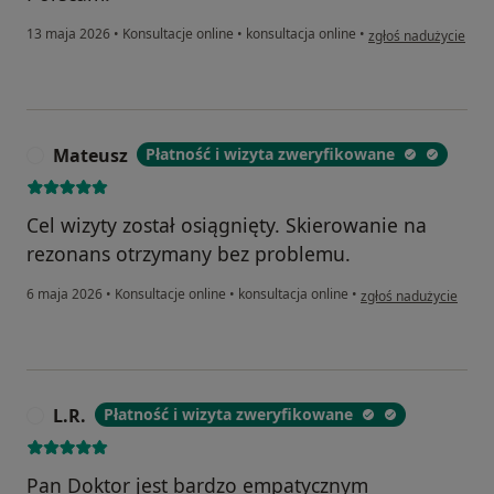
w opinii użytkownik
13 maja 2026
•
Konsultacje online
•
konsultacja online
•
zgłoś nadużycie
Mateusz
Płatność i wizyta zweryfikowane
M
Cel wizyty został osiągnięty. Skierowanie na
rezonans otrzymany bez problemu.
w opinii użytkownika
6 maja 2026
•
Konsultacje online
•
konsultacja online
•
zgłoś nadużycie
L.R.
Płatność i wizyta zweryfikowane
L
Pan Doktor jest bardzo empatycznym