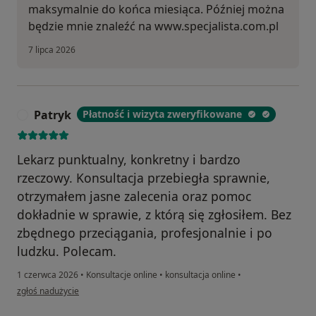
maksymalnie do końca miesiąca. Później można
będzie mnie znaleźć na www.specjalista.com.pl
7 lipca 2026
Patryk
Płatność i wizyta zweryfikowane
P
Lekarz punktualny, konkretny i bardzo
rzeczowy. Konsultacja przebiegła sprawnie,
otrzymałem jasne zalecenia oraz pomoc
dokładnie w sprawie, z którą się zgłosiłem. Bez
zbędnego przeciągania, profesjonalnie i po
ludzku. Polecam.
1 czerwca 2026
•
Konsultacje online
•
konsultacja online
•
w opinii użytkownika Patryk
zgłoś nadużycie