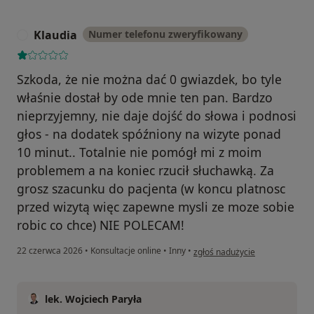
Klaudia
Numer telefonu zweryfikowany
K
Szkoda, że nie można dać 0 gwiazdek, bo tyle
właśnie dostał by ode mnie ten pan. Bardzo
nieprzyjemny, nie daje dojść do słowa i podnosi
głos - na dodatek spóźniony na wizyte ponad
10 minut.. Totalnie nie pomógł mi z moim
problemem a na koniec rzucił słuchawką. Za
grosz szacunku do pacjenta (w koncu platnosc
przed wizytą więc zapewne mysli ze moze sobie
robic co chce) NIE POLECAM!
w opinii użytkownika Klaudia
22 czerwca 2026
•
Konsultacje online
•
Inny
•
zgłoś nadużycie
lek. Wojciech Paryła