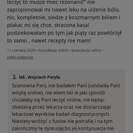
leczyc to musze miec rezonans!" nie
zaproponowal mi nawet leku na ulżenie bólu.
nic, kompletnie, siedze z koszmarnym bólem i
płakac mi się chce, stracona kasa!
podziekowałam po tym jak piąty raz powtórzył
to samo , nawet recepty nie mam!
11 czerwca 2026
•
Konsultacje online
•
konsultacja online
•
w opinii użytkownika Ela
zgłoś nadużycie
lek. Wojciech Paryła
Szanowna Pani, nie badałem Pani (umówiła Pani
wizytę online), nie wiem też w jaki sposób
chciałaby się Pani leczyć online, nie będąc
zbadaną przez lekarza oraz nie dostarczając
lekarzowi wyników badań diagnostycznych.
Niestety wróżyć z fusów nie potrafię i na tym
zakończmy tę dyskusję bo jej kontynuacja nie