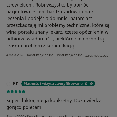
człowiekiem. Robi wszystko by pomóc
pacjentowi.Jestem bardzo zadowolona z
leczenia i podejścia do mnie, natomiast
przeszkadzają mi problemy techniczne, które są
winą portalu znany lekarz, częste opóźnienia w
odbiorze wiadomości, niektóre nie dochodzą
czasem problem z komunikacją
w opinii użytkownika L
4 maja 2026
•
Konsultacje online
•
konsultacja online
•
zgłoś nadużycie
P.F.
Płatność i wizyta zweryfikowane
P
Super doktor, mega konkretny. Duża wiedza,
gorąco polecam.
w opinii użytkownika P.
4 maja 2026
•
Konsultacje online
•
konsultacja online
•