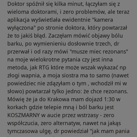
Doktor spóźnił się kilka minut, łączyłam się z
wieloma doktorami, i zero problemów, ale teraz
aplikacja wyświetlała ewidentnie "kamera
wyłączona" po stronie doktora, który powtarzał
że to jakiś błąd. Zaczęłam mówić objawy bólu
barku, po wymienieniu dosłownie trzech, dr
przerwał i od razy mówi "musze miec rezonans"
na moje wielokrotne pytania czy jest inna
metoda, jak RTG które może wszak wykazać np
złogi wapnia, a moja siostra ma to samo (nawet
powiedziec nie zdązyłam o tym , wchodził mi w
słowo) powtarzał tylko jedno: że chce rezonans.
Mówię że ja do Krakowa mam dojazd 1:30 w
korkach gdzie telepie mną i ból barku jest
KOSZMARNY w aucie przez wstrzasy - zero
współczucia, zero alternatyw, nawet na jakąs
tymczasowa ulgę, dr powiedział "jak mam pania