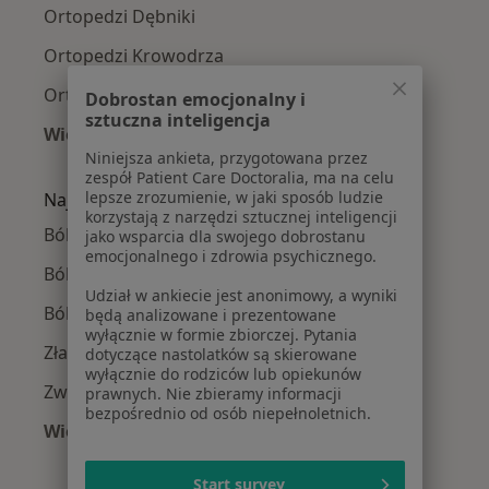
Ortopedzi Dębniki
Ortopedzi Krowodrza
Ortopedzi Prądnik Biały
Dobrostan emocjonalny i
sztuczna inteligencja
Więcej (14)
Niniejsza ankieta, przygotowana przez
Więcej w kategorii: Ortopedzi w pobliżu
zespół Patient Care Doctoralia, ma na celu
lepsze zrozumienie, w jaki sposób ludzie
Najczęście leczone choroby
korzystają z narzędzi sztucznej inteligencji
Ból barku w Krakowie
jako wsparcia dla swojego dobrostanu
emocjonalnego i zdrowia psychicznego.
Ból kolana w Krakowie
Udział w ankiecie jest anonimowy, a wyniki
Ból biodra w Krakowie
będą analizowane i prezentowane
wyłącznie w formie zbiorczej. Pytania
Złamania w Krakowie
dotyczące nastolatków są skierowane
wyłącznie do rodziców lub opiekunów
Zwyrodnienie stawów w Krakowie
prawnych. Nie zbieramy informacji
bezpośrednio od osób niepełnoletnich.
Więcej (15)
Więcej w kategorii: Najczęście leczone chorob
Start survey