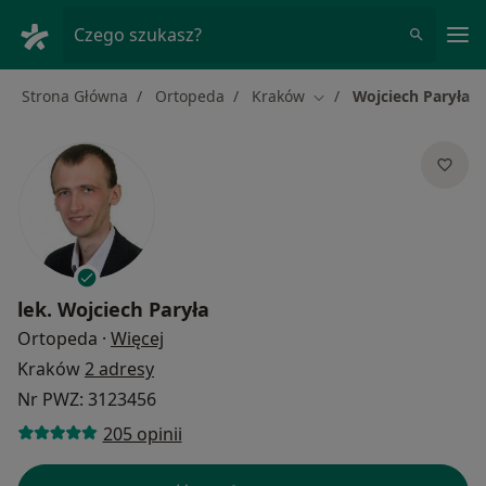
Me
Czego szukasz?
Strona Główna
Ortopeda
Kraków
Wojciech Paryła
Zmień miasto
lek.
Wojciech Paryła
O specjalizacjach
Ortopeda
·
Więcej
Kraków
2 adresy
Nr PWZ: 3123456
205 opinii