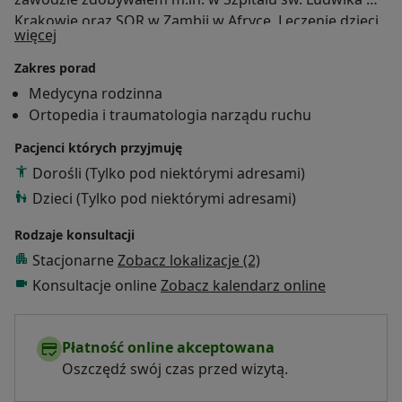
Krakowie oraz SOR w Zambii w Afryce. Leczenie dzieci
O mnie
więcej
to moja pasja, której oddaję się bez reszty. Aktualnie
pracuję w zawodzie po powrocie do kraju.
Zakres porad
Medycyna rodzinna
Ortopedia i traumatologia narządu ruchu
Pacjenci których przyjmuję
Dorośli (Tylko pod niektórymi adresami)
Dzieci (Tylko pod niektórymi adresami)
Rodzaje konsultacji
Stacjonarne
Zobacz lokalizacje (2)
Konsultacje online
Zobacz kalendarz online
Płatność online akceptowana
Oszczędź swój czas przed wizytą.