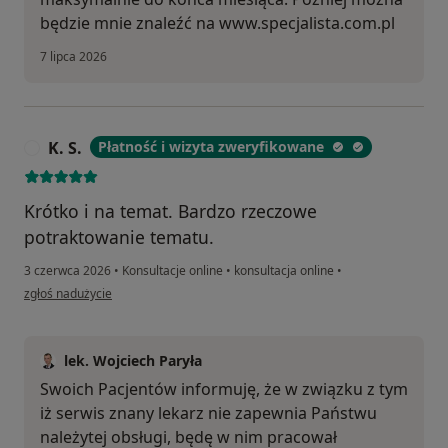
będzie mnie znaleźć na www.specjalista.com.pl
7 lipca 2026
K. S.
Płatność i wizyta zweryfikowane
K
Krótko i na temat. Bardzo rzeczowe
potraktowanie tematu.
3 czerwca 2026
•
Konsultacje online
•
konsultacja online
•
w opinii użytkownika K. S.
zgłoś nadużycie
lek. Wojciech Paryła
Swoich Pacjentów informuję, że w związku z tym
iż serwis znany lekarz nie zapewnia Państwu
należytej obsługi, będę w nim pracował