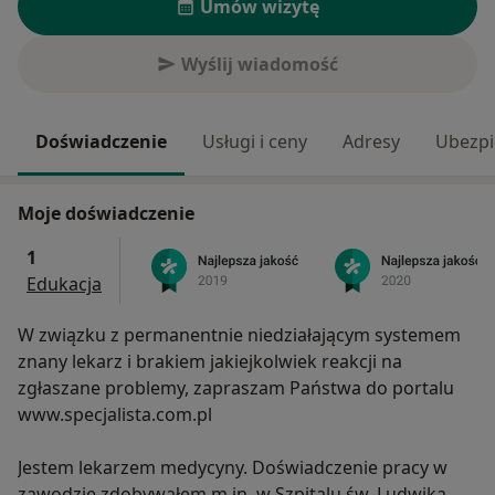
Umów wizytę
Wyślij wiadomość
Doświadczenie
Usługi i ceny
Adresy
Ubezpi
Moje doświadczenie
1
Edukacja
W związku z permanentnie niedziałającym systemem
znany lekarz i brakiem jakiejkolwiek reakcji na
zgłaszane problemy, zapraszam Państwa do portalu
www.specjalista.com.pl
Jestem lekarzem medycyny. Doświadczenie pracy w
zawodzie zdobywałem m.in. w Szpitalu św. Ludwika w