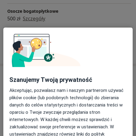
Osocze bogatopłytkowe
500 zł
Szczegóły
+ 2 usługi
W jaki sposób ustalane są ceny?
Adresy (3)
Szanujemy Twoją prywatność
Online
Adres 1
Adres 2
Akceptując, pozwalasz nam i naszym partnerom używać
plików cookie (lub podobnych technologii) do zbierania
danych do celów statystycznych i dostarczania treści w
Konsultacja online
oparciu o Twoje zwyczaje przeglądania stron
internetowych. W każdej chwili możesz sprawdzić i
zaktualizować swoje preferencje w ustawieniach. W
ustawieniach znajdziesz również linki do polityk