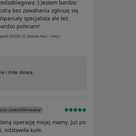
zedzabiegowa :) Jestem bardzo
odra bez zawahania zgłoszę się
aniały specjalista ale też
 bardzo polecam!
topedii SPZOZ-ZZ Maków Maz.
•
Inny
•
e i miłe słowa.
fonu zweryfikowany
daną operację mojej mamy. Już po
, odstawiła kule.