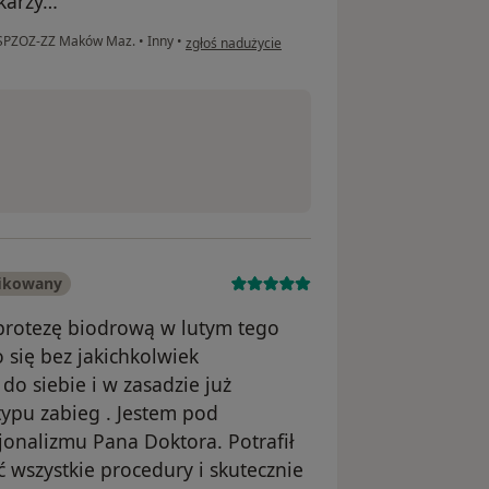
ekarzy…
w opinii użytkownika Kuba
ii SPZOZ-ZZ Maków Maz.
•
Inny
•
zgłoś nadużycie
fikowany
protezę biodrową w lutym tego
 się bez jakichkolwiek
do siebie i w zasadzie już
ypu zabieg . Jestem pod
onalizmu Pana Doktora. Potrafił
ć wszystkie procedury i skutecznie