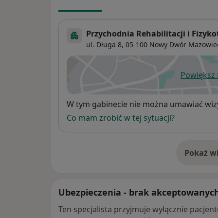
Przychodnia Rehabilitacji i Fizyko
ul. Długa 8,
05-100
Nowy Dwór Mazowie
Powiększ
ot
Dostępność
W tym gabinecie nie można umawiać wizy
Co mam zrobić w tej sytuacji?
Pokaż wi
o 
Ubezpieczenia - brak akceptowanyc
Ten specjalista przyjmuje wyłącznie pacje