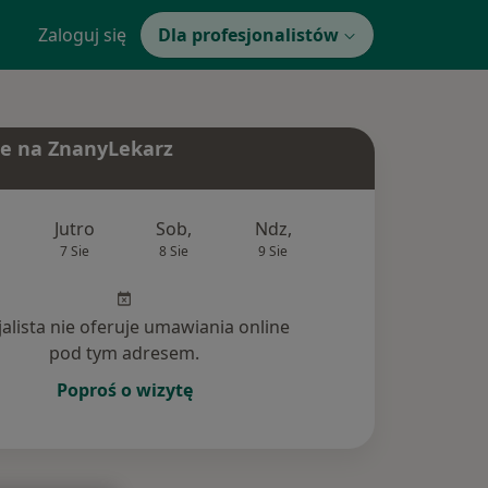
Zaloguj się
Dla profesjonalistów
e na ZnanyLekarz
Jutro
Sob,
Ndz,
Pon,
Wt,
7 Sie
8 Sie
9 Sie
10 Sie
11 Si
jalista nie oferuje umawiania online
pod tym adresem.
Poproś o wizytę