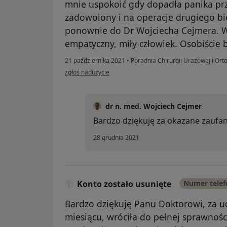
mnie uspokoić gdy dopadła panika pr
zadowolony i na operacje drugiego bi
ponownie do Dr Wojciecha Cejmera. Wsp
empatyczny, miły człowiek. Osobiście
21 października 2021
•
Poradnia Chirurgii Urazowej i Or
w opinii użytkownika Marek Balicki
zgłoś nadużycie
dr n. med. Wojciech Cejmer
Bardzo dziękuję za okazane zaufani
28 grudnia 2021
Konto zostało usunięte
Numer tele
Bardzo dziękuję Panu Doktorowi, za u
miesiącu, wróciła do pełnej sprawności