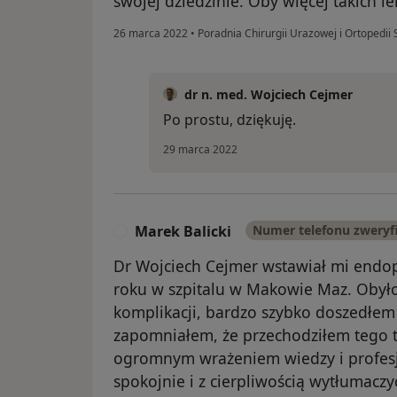
swojej dziedzinie. Oby więcej takich l
26 marca 2022
•
Poradnia Chirurgii Urazowej i Ortoped
dr n. med. Wojciech Cejmer
Po prostu, dziękuję.
29 marca 2022
Marek Balicki
Numer telefonu zwery
M
Dr Wojciech Cejmer wstawiał mi endo
roku w szpitalu w Makowie Maz. Obyło
komplikacji, bardzo szybko doszedłem 
zapomniałem, że przechodziłem tego t
ogromnym wrażeniem wiedzy i profesj
spokojnie i z cierpliwością wytłumaczy