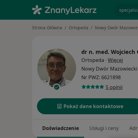
specjaliz
Strona Główna
Ortopeda
Nowy Dwór Mazowie
dr n. med.
Wojciech
O spec
Ortopeda
·
Więcej
Nowy Dwór Mazowieck
Nr PWZ: 6621898
5 opinii
Pokaż dane kontaktowe
Doświadczenie
Usługi i ceny
Adr