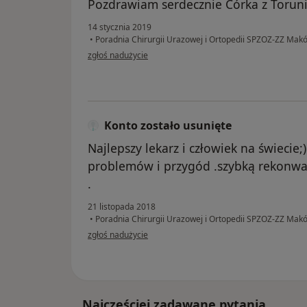
Pozdrawiam serdecznie Córka z Torun
14 stycznia 2019
•
Poradnia Chirurgii Urazowej i Ortopedii SPZOZ-ZZ Ma
w opinii użytkownika Konto zostało usunięte
zgłoś nadużycie
Konto zostało usunięte
Najlepszy lekarz i człowiek na świecie
problemów i przygód .szybką rekonwal
.
21 listopada 2018
•
Poradnia Chirurgii Urazowej i Ortopedii SPZOZ-ZZ Ma
w opinii użytkownika Konto zostało usunięte
zgłoś nadużycie
Najczęściej zadawane pytania