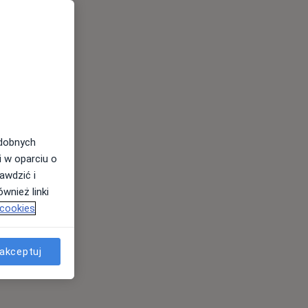
odobnych
i w oparciu o
awdzić i
wnież linki
 cookies
akceptuj