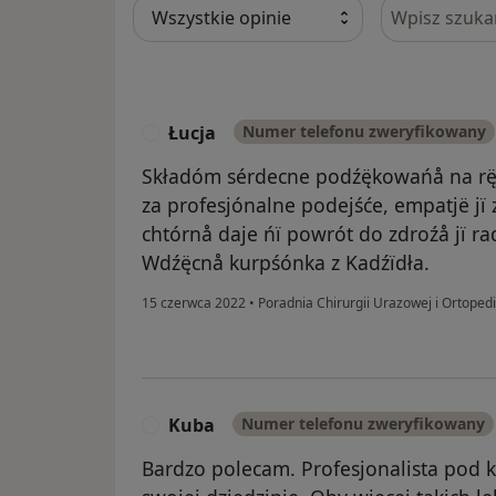
Szukaj w opi
Łucja
Numer telefonu zweryfikowany
Ł
Składóm sérdecne podźę̈kowańå na rę
za profesjónalne podejśće, empatjë jï
chtórnå daje ńï powrót do zdroźå jï ra
Wdźę̈cnå kurpśónka z Kadźïdła.
15 czerwca 2022
•
Poradnia Chirurgii Urazowej i Ortope
Kuba
Numer telefonu zweryfikowany
K
Bardzo polecam. Profesjonalista pod 