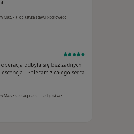
ia
ków Maz.
•
alloplastyka stawu biodrowego
•
;) operacją odbyła się bez żadnych
escencja . Polecam z całego serca
ków Maz.
•
operacja ciesni nadgarstka
•