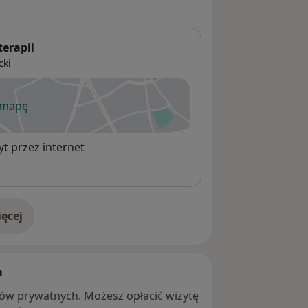
terapii
cki
 mapę
wiera się w nowej karcie
t przez internet
ęcej
adresie
h
ntów prywatnych. Możesz opłacić wizytę