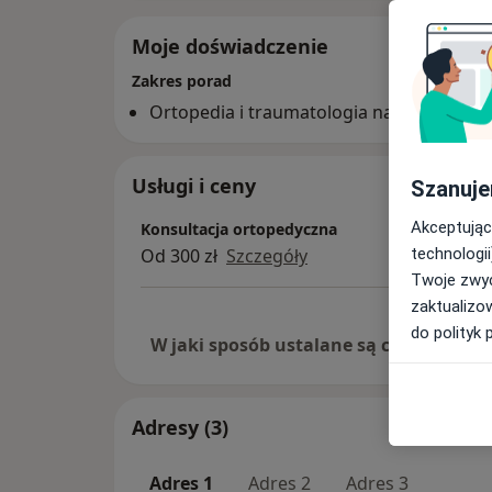
Moje doświadczenie
Zakres porad
Ortopedia i traumatologia narządu ruch
Usługi i ceny
Szanuje
Akceptując
Konsultacja ortopedyczna
technologii
Od 300 zł
Szczegóły
Twoje zwyc
zaktualizo
do polityk 
W jaki sposób ustalane są ceny?
Adresy (3)
Adres 1
Adres 2
Adres 3