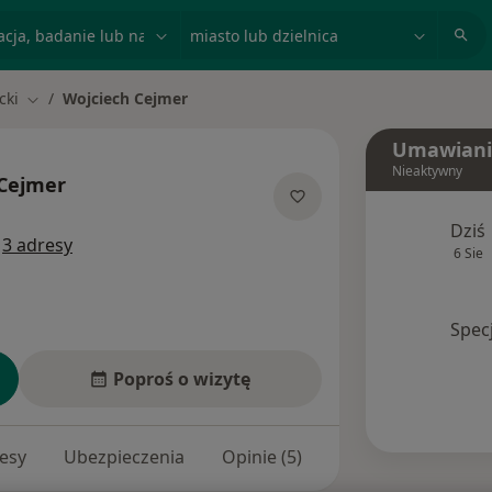
acja, badanie lub nazwisko
miasto lub dzielnica
cki
Wojciech Cejmer
Zmień miasto
Umawiani
Nieaktywny
 Cejmer
jalizacjach
Dziś
i
3 adresy
6 Sie
Spec
Poproś o wizytę
esy
Ubezpieczenia
Opinie (5)