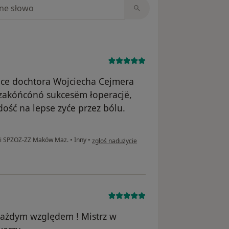
niach
̈ce dochtora Wojciecha Cejmera
 zakóńcónó sukcesëm łoperacjë,
dość na lepse zyće przez bólu.
w opinii użytkownika Łucja
dii SPZOZ-ZZ Maków Maz.
•
Inny
•
zgłoś nadużycie
każdym względem ! Mistrz w