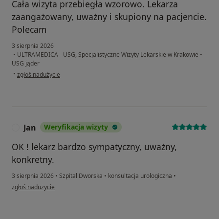
Cała wizyta przebiegła wzorowo. Lekarza
zaangażowany, uważny i skupiony na pacjencie.
Polecam
3 sierpnia 2026
•
ULTRAMEDICA - USG, Specjalistyczne Wizyty Lekarskie w Krakowie
•
USG jąder
w opinii użytkownika B.K.
•
zgłoś nadużycie
Jan
Weryfikacja wizyty
J
OK ! lekarz bardzo sympatyczny, uważny,
konkretny.
3 sierpnia 2026
•
Szpital Dworska
•
konsultacja urologiczna
•
w opinii użytkownika Jan
zgłoś nadużycie