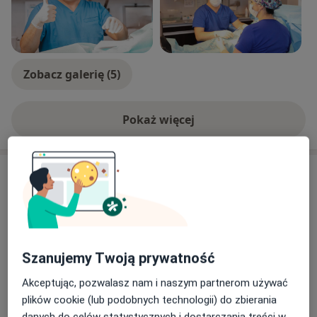
Zobacz galerię (5)
Pokaż więcej
o doświadczeniu
Usługi i ceny
Konsultacja urologiczna
Umów wizytę
Od 260 zł
Szczegóły
Szanujemy Twoją prywatność
USG jąder
Umów wizytę
290 zł
Szczegóły
Akceptując, pozwalasz nam i naszym partnerom używać
plików cookie (lub podobnych technologii) do zbierania