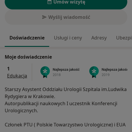
Umów wizytę
Wyślij wiadomość
Doświadczenie
Usługi i ceny
Adresy
Ubezpi
Moje doświadczenie
1
Edukacja
Starszy Asystent Oddziału Urologii Szpitala im.Ludwika
Rydygiera w Krakowie.
Autorpublikacji naukowych I uczestnik Konferencji
Urologicznych.
Członek PTU ( Polskie Towarzystwo Urologiczne) i EUA
.