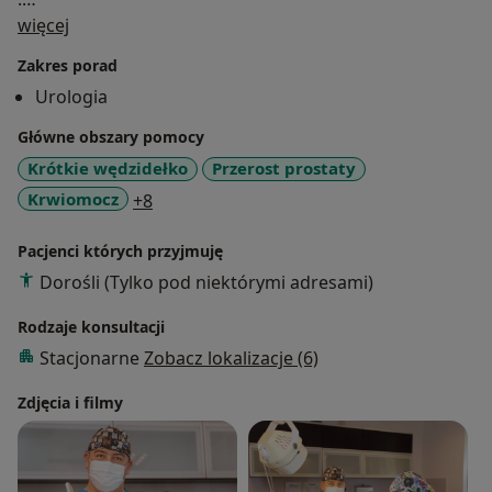
O mnie
2016 Specjalista urolog FEBU
więcej
Zakres porad
Urologia
Główne obszary pomocy
Krótkie wędzidełko
Przerost prostaty
a11y_sr_more_diseases
Krwiomocz
+8
Pacjenci których przyjmuję
Dorośli (Tylko pod niektórymi adresami)
Rodzaje konsultacji
Stacjonarne
Zobacz lokalizacje (6)
Zdjęcia i filmy