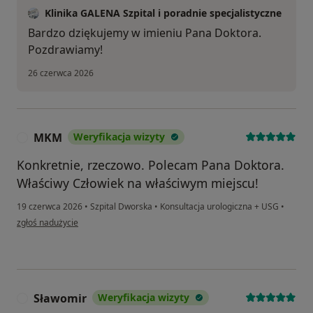
Klinika GALENA Szpital i poradnie specjalistyczne
Bardzo dziękujemy w imieniu Pana Doktora.
Pozdrawiamy!
26 czerwca 2026
MKM
Weryfikacja wizyty
M
Konkretnie, rzeczowo. Polecam Pana Doktora.
Właściwy Człowiek na właściwym miejscu!
19 czerwca 2026
•
Szpital Dworska
•
Konsultacja urologiczna + USG
•
w opinii użytkownika MKM
zgłoś nadużycie
Sławomir
Weryfikacja wizyty
S