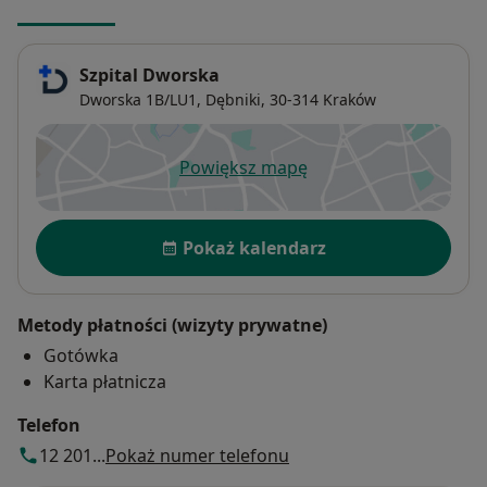
Szpital Dworska
Dworska 1B/LU1,
Dębniki
, 30-314
Kraków
Powiększ mapę
otwiera się w nowej karcie
Dostępność
Pokaż kalendarz
Metody płatności (wizyty prywatne)
Gotówka
Karta płatnicza
Telefon
12 201...
Pokaż numer telefonu