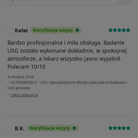
Rafał
Weryfikacja wizyty
R
Bardzo profesjonalna i miła obsługa. Badanie
USG zostało wykonane dokładnie, w spokojnej
atmosferze, a lekarz wszystko jasno wyjaśnił.
Polecam 10/10
4 sierpnia 2026
•
ULTRAMEDICA - USG, Specjalistyczne Wizyty Lekarskie w Krakowie
•
USG prostaty
w opinii użytkownika Rafał
•
zgłoś nadużycie
B.K.
Weryfikacja wizyty
B