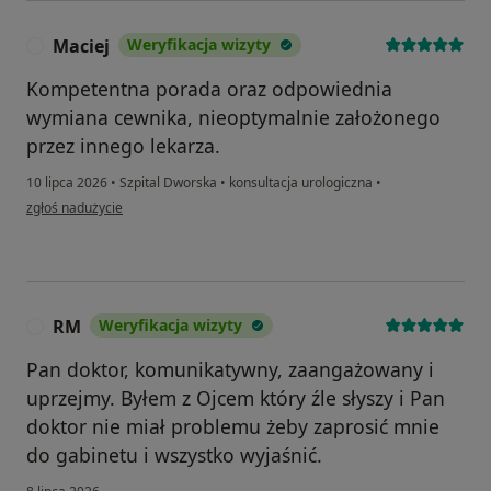
Maciej
Weryfikacja wizyty
M
Kompetentna porada oraz odpowiednia
wymiana cewnika, nieoptymalnie założonego
przez innego lekarza.
10 lipca 2026
•
Szpital Dworska
•
konsultacja urologiczna
•
w opinii użytkownika Maciej
zgłoś nadużycie
RM
Weryfikacja wizyty
R
Pan doktor, komunikatywny, zaangażowany i
uprzejmy. Byłem z Ojcem który źle słyszy i Pan
doktor nie miał problemu żeby zaprosić mnie
do gabinetu i wszystko wyjaśnić.