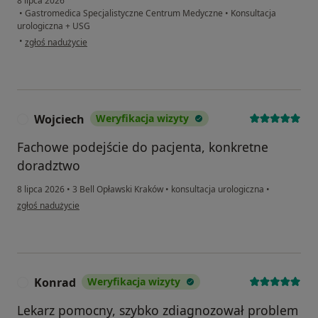
8 lipca 2026
•
Gastromedica Specjalistyczne Centrum Medyczne
•
Konsultacja
urologiczna + USG
w opinii użytkownika RM
•
zgłoś nadużycie
Wojciech
Weryfikacja wizyty
W
Fachowe podejście do pacjenta, konkretne
doradztwo
8 lipca 2026
•
3 Bell Opławski Kraków
•
konsultacja urologiczna
•
w opinii użytkownika Wojciech
zgłoś nadużycie
Konrad
Weryfikacja wizyty
K
Lekarz pomocny, szybko zdiagnozował problem