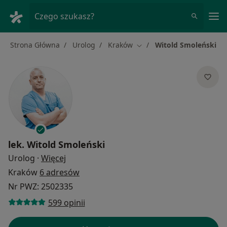
Me
Czego szukasz?
Strona Główna
Urolog
Kraków
Witold Smoleński
Zmień miasto
lek.
Witold Smoleński
O specjalizacjach
Urolog
·
Więcej
Kraków
6 adresów
Nr PWZ: 2502335
599 opinii