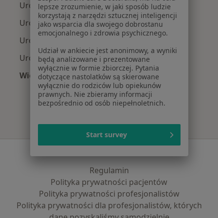
Urolodzy z Signal Iduna w Krakowie
lepsze zrozumienie, w jaki sposób ludzie
korzystają z narzędzi sztucznej inteligencji
Urolodzy z JP MEDICA w Krakowie
jako wsparcia dla swojego dobrostanu
emocjonalnego i zdrowia psychicznego.
Urolodzy z TU Zdrowie w Krakowie
Udział w ankiecie jest anonimowy, a wyniki
Urolodzy z Świat Zdrowia w Krakowie
będą analizowane i prezentowane
wyłącznie w formie zbiorczej. Pytania
Więcej (10)
dotyczące nastolatków są skierowane
wyłącznie do rodziców lub opiekunów
Więcej w kategorii: Najpopularniejsze ubezpi
prawnych. Nie zbieramy informacji
bezpośrednio od osób niepełnoletnich.
Start survey
Serwis
Regulamin
Polityka prywatności pacjentów
Polityka prywatności profesjonalistów
Polityka prywatności dla profesjonalistów, których
dane pozyskaliśmy samodzielnie