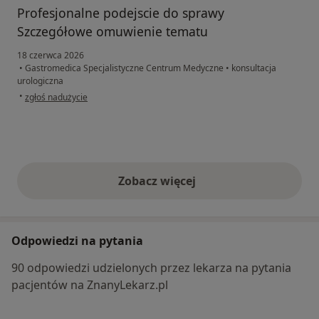
Profesjonalne podejscie do sprawy
Szczegółowe omuwienie tematu
18 czerwca 2026
•
Gastromedica Specjalistyczne Centrum Medyczne
•
konsultacja
urologiczna
w opinii użytkownika Sławomir
•
zgłoś nadużycie
Zobacz więcej
opinie powyżej
Odpowiedzi na pytania
90 odpowiedzi udzielonych przez lekarza na pytania
pacjentów na ZnanyLekarz.pl