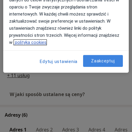
danych do celów statystycznych i dostarczania treści w
USG nerek
Umów wizytę
oparciu o Twoje zwyczaje przeglądania stron
290 zł
Szczegóły
internetowych. W każdej chwili możesz sprawdzić i
zaktualizować swoje preferencje w ustawieniach. W
USG układu moczowego
ustawieniach znajdziesz również linki do polityk
Umów wizytę
Szczegóły
prywatności stron trzecich. Więcej informacji znajdziesz
w
polityka cookies
Elektroresekcja prostaty
Umów wizytę
4 000 zł
Szczegóły
Zaakceptuj
Edytuj ustawienia
+ 11 usług
W jaki sposób ustalane są ceny?
Adresy (6)
Adres 1
Adres 2
Adres 3
Adres 4
Adres 5