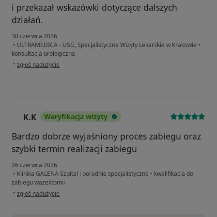
i przekazał wskazówki dotyczące dalszych
działań.
30 czerwca 2026
•
ULTRAMEDICA - USG, Specjalistyczne Wizyty Lekarskie w Krakowie
•
konsultacja urologiczna
w opinii użytkownika Konrad
•
zgłoś nadużycie
K.K
Weryfikacja wizyty
K
Bardzo dobrze wyjaśniony proces zabiegu oraz
szybki termin realizacji zabiegu
26 czerwca 2026
•
Klinika GALENA Szpital i poradnie specjalistyczne
•
kwalifikacja do
zabiegu wazektomii
w opinii użytkownika K.K
•
zgłoś nadużycie