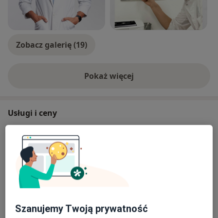
Zobacz galerię (19)
Pokaż więcej
o doświadczeniu
Usługi i ceny
Konsultacja z zakresu medycyny
estetycznej
Umów wizytę
Od 200 zł
Szczegóły
Ostrzyknięcie blizny kolagenem
Umów wizytę
Od 700 zł
Szczegóły
Szanujemy Twoją prywatność