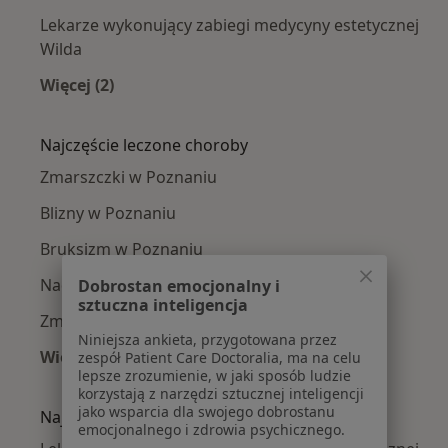
Lekarze wykonujący zabiegi medycyny estetycznej
Wilda
Więcej (2)
Więcej w kategorii: Lekarze wykonujący zabie
Najczęście leczone choroby
Zmarszczki w Poznaniu
Blizny w Poznaniu
Bruksizm w Poznaniu
Nadpotliwość w Poznaniu
Dobrostan emocjonalny i
sztuczna inteligencja
Zmiany skórne w Poznaniu
Niniejsza ankieta, przygotowana przez
Więcej (15)
zespół Patient Care Doctoralia, ma na celu
lepsze zrozumienie, w jaki sposób ludzie
Więcej w kategorii: Najczęście leczone chorob
korzystają z narzędzi sztucznej inteligencji
jako wsparcia dla swojego dobrostanu
Najpopularniejsze ubezpieczenia
emocjonalnego i zdrowia psychicznego.