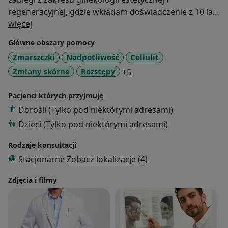
regeneracyjnej, gdzie wkładam doświadczenie z 10 lat
O mnie
w medycynie estetycznej. Współwłaściciel Kliniki
więcej
Vitalife w Poznaniu.
Główne obszary pomocy
Zmarszczki
Nadpotliwość
Cellulit
a11y_sr_more_diseases
Zmiany skórne
Rozstępy
+5
Pacjenci których przyjmuję
Dorośli (Tylko pod niektórymi adresami)
Dzieci (Tylko pod niektórymi adresami)
Rodzaje konsultacji
Stacjonarne
Zobacz lokalizacje (4)
Zdjęcia i filmy