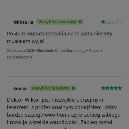
Wiktoria
Weryfikacja wizyty
W
Po 40 minutach czekania na lekarza niestety
musiałam wyjść.
24 czerwca 2026
•
Elite Smile Klinika Stomatologii
•
Botoks
•
w opinii użytkownika Wiktoria
zgłoś nadużycie
Gosia
Weryfikacja wizyty
G
Doktor Wiktor jest niezwykle uprzejmym
lekarzem, z profesjonalnym podejściem, który
bardzo szczegółowo tłumaczy przebieg zabiegu
i rozwija wszelkie wątpliwości. Zabieg został