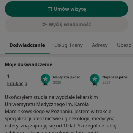
Umów wizytę
Wyślij wiadomość
Doświadczenie
Usługi i ceny
Adresy
Ubezpi
Moje doświadczenie
1
Edukacja
Ukończyłem studia na wydziale lekarskim
Uniwersytetu Medycznego im. Karola
Marcinkowskiego w Poznaniu. Jestem w trakcie
specjalizacji położnictwie i ginekologii, medycyną
estetyczną zajmuję się od 10 lat. Szczególnie lubię
zabiegi z zakresu ginekologii estetycznej i