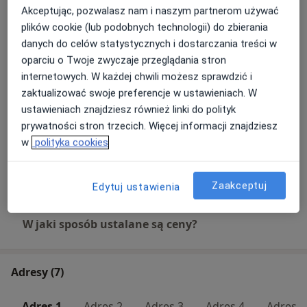
Liposukcja podbródka
Akceptując, pozwalasz nam i naszym partnerom używać
Umów wizytę
Od 200 zł
Szczegóły
plików cookie (lub podobnych technologii) do zbierania
danych do celów statystycznych i dostarczania treści w
oparciu o Twoje zwyczaje przeglądania stron
Mezobotoks
Umów wizytę
internetowych. W każdej chwili możesz sprawdzić i
Od 600 zł
Szczegóły
zaktualizować swoje preferencje w ustawieniach. W
ustawieniach znajdziesz również linki do polityk
Mezoterapia okolic intymnych
prywatności stron trzecich. Więcej informacji znajdziesz
osoczem bogatopłytkowym
Umów wizytę
w
polityka cookies
Od 1 100 zł
Szczegóły
+ 82 usługi
Zaakceptuj
Edytuj ustawienia
W jaki sposób ustalane są ceny?
Adresy (7)
Adres 1
Adres 2
Adres 3
Adres 4
Adres 5