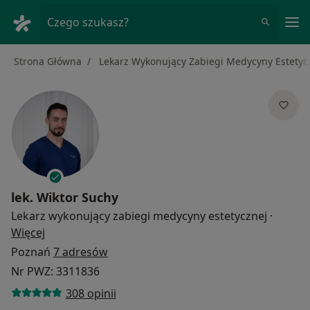
Me
Czego szukasz?
Strona Główna
Lekarz Wykonujący Zabiegi Medycyny Estetyc
lek.
Wiktor Suchy
Lekarz wykonujący zabiegi medycyny estetycznej
·
O specjalizacjach
Więcej
Poznań
7 adresów
Nr PWZ: 3311836
308 opinii