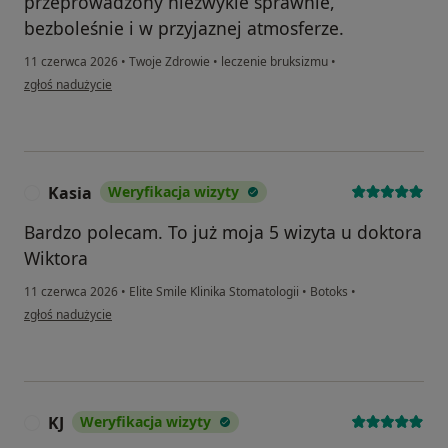
przeprowadzony niezwykle sprawnie,
bezboleśnie i w przyjaznej atmosferze.
11 czerwca 2026
•
Twoje Zdrowie
•
leczenie bruksizmu
•
w opinii użytkownika Gosia
zgłoś nadużycie
Kasia
Weryfikacja wizyty
K
Bardzo polecam. To już moja 5 wizyta u doktora
Wiktora
11 czerwca 2026
•
Elite Smile Klinika Stomatologii
•
Botoks
•
w opinii użytkownika Kasia
zgłoś nadużycie
KJ
Weryfikacja wizyty
K