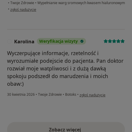
•
Twoje Zdrowie
•
Wypełnianie warg sromowych kwasem hialuronowym
w opinii użytkownika Klaudia
•
zgłoś nadużycie
Karolina
Weryfikacja wizyty
K
Wyczerpujące informacje, rzetelność i
wyrozumiałe podejscie do pacjenta. Pan doktor
rozwiał moje watpliwosci i z dużą dawką
spokoju podszedł do marudzenia i moich
obaw:)
w opinii użytkownika Karolina
30 kwietnia 2026
•
Twoje Zdrowie
•
Botoks
•
zgłoś nadużycie
Zobacz więcej