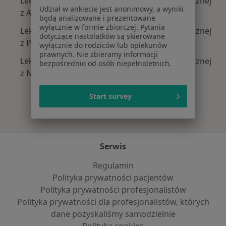
Lekarze wykonujący zabiegi medycyny estetycznej
Udział w ankiecie jest anonimowy, a wyniki
z Allianz w Poznaniu
będą analizowane i prezentowane
wyłącznie w formie zbiorczej. Pytania
Lekarze wykonujący zabiegi medycyny estetycznej
dotyczące nastolatków są skierowane
z PZU Zdrowie w Poznaniu
wyłącznie do rodziców lub opiekunów
prawnych. Nie zbieramy informacji
Lekarze wykonujący zabiegi medycyny estetycznej
bezpośrednio od osób niepełnoletnich.
z NFZ w Poznaniu
Start survey
Serwis
Regulamin
Polityka prywatności pacjentów
Polityka prywatności profesjonalistów
Polityka prywatności dla profesjonalistów, których
dane pozyskaliśmy samodzielnie