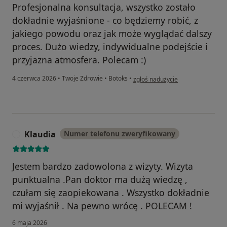
Profesjonalna konsultacja, wszystko zostało
dokładnie wyjaśnione - co będziemy robić, z
jakiego powodu oraz jak może wyglądać dalszy
proces. Dużo wiedzy, indywidualne podejście i
przyjazna atmosfera. Polecam :)
w opinii użytkownika KJ
4 czerwca 2026
•
Twoje Zdrowie
•
Botoks
•
zgłoś nadużycie
Klaudia
Numer telefonu zweryfikowany
K
Jestem bardzo zadowolona z wizyty. Wizyta
punktualna .Pan doktor ma dużą wiedzę ,
czułam się zaopiekowana . Wszystko dokładnie
mi wyjaśnił . Na pewno wrócę . POLECAM !
6 maja 2026