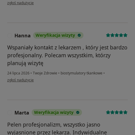
w opinii użytkownika Martyna
zgłoś nadużycie
Hanna
Weryfikacja wizyty
H
Wspaniały kontakt z lekarzem , który jest bardzo
profesjonalny. Polecam wszystkim, którzy
planują wizytę
24 lipca 2026
•
Twoje Zdrowie
•
biostymulatory tkankowe
•
w opinii użytkownika Hanna
zgłoś nadużycie
Marta
Weryfikacja wizyty
M
Pelen profesjonalizm, wszystko jasno
wyjasnione przez lekarza. Indywidualne