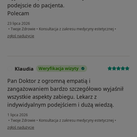
podejscie do pacjenta.
Polecam
23 lipca 2026
•
Twoje Zdrowie
•
Konsultacja z zakresu medycyny estetycznej
•
w opinii użytkownika Marta
zgłoś nadużycie
Klaudia
Weryfikacja wizyty
K
Pan Doktor z ogromną empatią i
zangażowaniem bardzo szczegółowo wyjaśnił
wszystkie aspekty zabiegu. Lekarz z
indywidyalnym podejściem i dużą wiedzą.
1 lipca 2026
•
Twoje Zdrowie
•
Konsultacja z zakresu medycyny estetycznej
•
w opinii użytkownika Klaudia
zgłoś nadużycie