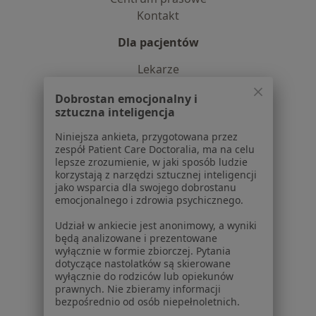
Kontakt
Dla pacjentów
Lekarze
Placówki medyczne
Dobrostan emocjonalny i
Pytania i odpowiedzi
sztuczna inteligencja
Usługi i zabiegi
Choroby
Niniejsza ankieta, przygotowana przez
zespół Patient Care Doctoralia, ma na celu
Pomoc
lepsze zrozumienie, w jaki sposób ludzie
Aplikacje mobilne
korzystają z narzędzi sztucznej inteligencji
Blog dla pacjentów
jako wsparcia dla swojego dobrostanu
emocjonalnego i zdrowia psychicznego.
Dla profesjonalistów
Udział w ankiecie jest anonimowy, a wyniki
będą analizowane i prezentowane
Cennik
wyłącznie w formie zbiorczej. Pytania
Dla lekarzy
dotyczące nastolatków są skierowane
Dla placówek medycznych
wyłącznie do rodziców lub opiekunów
prawnych. Nie zbieramy informacji
Noa Notes
nowość
bezpośrednio od osób niepełnoletnich.
Baza wiedzy