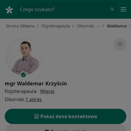
Me
Czego szukasz?
Strona Główna
Fizjoterapeuta
Oborniki
Waldemar K
Zmień miasto
mgr
Waldemar Krzyścin
O specjalizacjach
Fizjoterapeuta
·
Więcej
Oborniki
1 adres
Pokaż dane kontaktowe