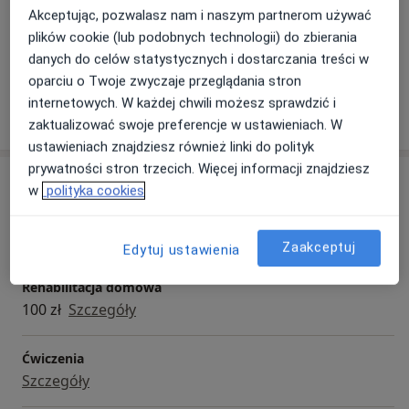
Główne obszary pomocy
Akceptując, pozwalasz nam i naszym partnerom używać
Stany pooperacyjne
Urazy
Udar mózgu
plików cookie (lub podobnych technologii) do zbierania
a11y_sr_more_diseases
Rwa udowa
Bóle stawów
+24
danych do celów statystycznych i dostarczania treści w
oparciu o Twoje zwyczaje przeglądania stron
internetowych. W każdej chwili możesz sprawdzić i
Pokaż więcej
o doświadczeniu
zaktualizować swoje preferencje w ustawieniach. W
ustawieniach znajdziesz również linki do polityk
prywatności stron trzecich. Więcej informacji znajdziesz
Usługi i ceny
w
polityka cookies
Konsultacja fizjoterapeutyczna
Szczegóły
Zaakceptuj
Edytuj ustawienia
Rehabilitacja domowa
100 zł
Szczegóły
Ćwiczenia
Szczegóły