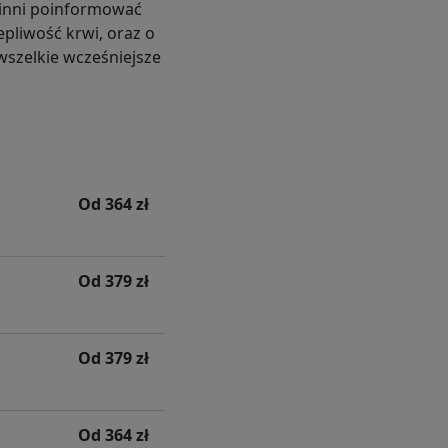
winni poinformować
pliwość krwi, oraz o
wszelkie wcześniejsze
Od 364 zł
Od 379 zł
Od 379 zł
Od 364 zł