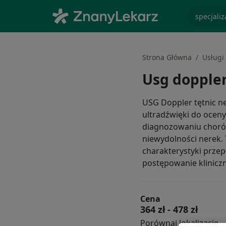
specjaliz
Strona Główna
Usługi 
Usg doppler
USG Doppler tętnic n
ultradźwięki do oceny
diagnozowaniu chorób
niewydolności nerek. 
charakterystyki przep
postępowanie klinicz
Cena
364 zł
-
478 zł
Porównaj lokalizacje