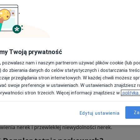
Jak długo trwa USG Dopple
Jak przygotować się do USG
inik
nerkowych?
Ceny usługi wg miast
dź
Wrocław
Gdańsk
Usg doppler tętnic nerkowy
specjaliści i kliniki
Często zadawane pytania
my Twoją prywatność
, pozwalasz nam i naszym partnerom używać plików cookie (lub p
) do zbierania danych do celów statystycznych i dostarczania treśc
zaje przeglądania stron internetowych. W każdej chwili możesz spr
y USG Doppler tętnic nerkowych?
wać swoje preferencje w ustawieniach. W ustawieniach znajdziesz ró
prywatności stron trzecich. Więcej informacji znajdziesz w
polityka
erkowych jest stosowane głównie do wykrywania zwężeń lu
 które mogą być przyczyną wtórnego nadciśnienia tętnicze
chodne. Badanie to jest również używane do monitorowani
Za
Edytuj ustawienia
oraz do diagnozowania dysplazji włóknisto-mięśniowej, sta
ienia nerek i przewlekłej niewydolności nerek.