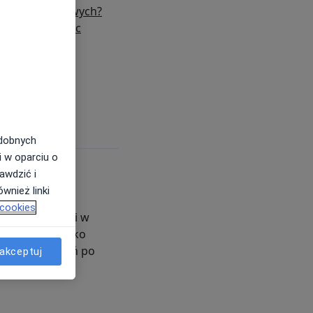
r tętnic nerkowych?
 Doppler tętnic
ch: polecani
odobnych
i w oparciu o
awdzić i
wnież linki
 cookies
b niedrożności w
go, znanego jako
a stanu naczyń po
akceptuj
nu, który może