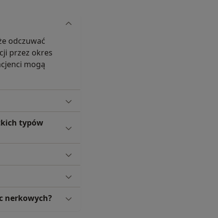
oże odczuwać
ji przez okres
acjenci mogą
tkich typów
ic nerkowych?