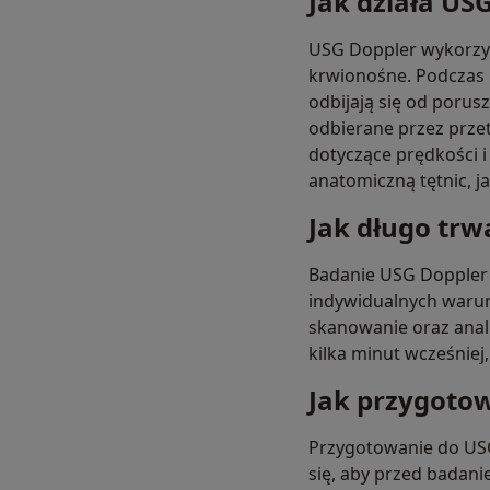
Jak działa US
USG Doppler wykorzys
krwionośne. Podczas b
odbijają się od porus
odbierane przez prze
dotyczące prędkości i
anatomiczną tętnic, j
Jak długo trw
Badanie USG Doppler 
indywidualnych warun
skanowanie oraz anali
kilka minut wcześniej
Jak przygotow
Przygotowanie do USG
się, aby przed badani