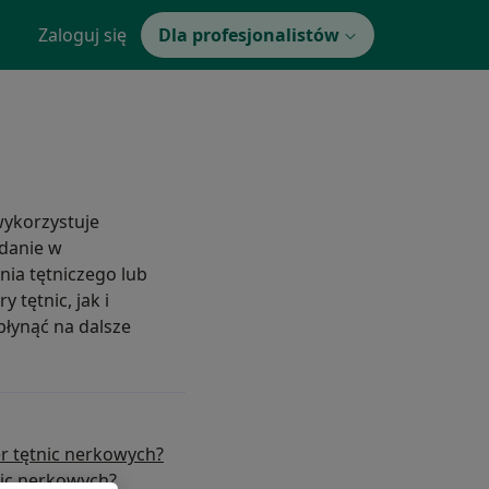
Zaloguj się
Dla profesjonalistów
ykorzystuje
adanie w
ia tętniczego lub
 tętnic, jak i
płynąć na dalsze
r tętnic nerkowych?
nic nerkowych?