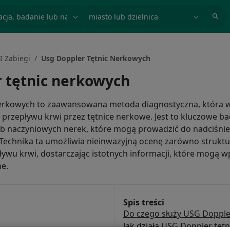
acja, badanie lub nazwisko
miasto lub dzielnica
I Zabiegi
Usg Doppler Tętnic Nerkowych
 tętnic nerkowych
erkowych to zaawansowana metoda diagnostyczna, która w
 przepływu krwi przez tętnice nerkowe. Jest to kluczowe b
 naczyniowych nerek, które mogą prowadzić do nadciśnien
Technika ta umożliwia nieinwazyjną ocenę zarówno struktury
ływu krwi, dostarczając istotnych informacji, które mogą w
ne.
Spis treści
Do czego służy USG Dopple
Jak działa USG Doppler tęt