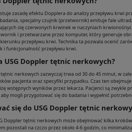
G Doppler tętnic nerkowych?
tuje zasadę efektu Dopplera do analizy przepływu krwi pr
adania, specjalny czujnik (przetwornik) emituje fale ultra
zających się czerwonych krwinek w naczyniach krwionośnych
twornik i przetwarzane przez komputer, który generuje obr
 kierunku przepływu krwi. Technika ta pozwala ocenić zaró
ak i funkcjonalność przepływu krwi.
a USG Doppler tętnic nerkowych?
tętnic nerkowych zazwyczaj trwa od 30 do 45 minut, w zale
ków pacjenta oraz specyfiki przypadku. Czas ten obejmuj
zę wstępnych wyników przez lekarza. Pacjenci są zwykle pr
, aby mogli przygotować się do badania i wypełnić potrzeb
ać się do USG Doppler tętnic nerkow
 Doppler tętnic nerkowych może obejmować kilka kroków.
em pozostali na czczo przez około 4-6 godzin, co minimali