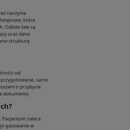
zez naczynia
dźwiękowe, które
. Odbite fale są
azy oraz dane
wno strukturę
żności od
e przygotowanie, samo
oszeni o przybycie
ne dokumenty.
ych?
 Pacjentom zaleca
zuje gazowanie w