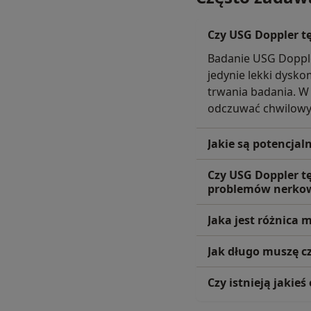
Czy USG Doppler t
Badanie USG Dopple
jedynie lekki dysko
trwania badania. W
odczuwać chwilowy 
Jakie są potencja
Czy USG Doppler t
problemów nerko
Jaka jest różnica
Jak długo muszę c
Czy istnieją jaki