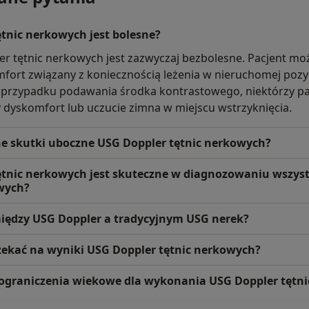
ętnic nerkowych jest bolesne?
r tętnic nerkowych jest zazwyczaj bezbolesne. Pacjent m
mfort związany z koniecznością leżenia w nieruchomej pozyc
 przypadku podawania środka kontrastowego, niektórzy p
dyskomfort lub uczucie zimna w miejscu wstrzyknięcia.
lne skutki uboczne USG Doppler tętnic nerkowych?
ętnic nerkowych jest skuteczne w diagnozowaniu wszys
wych?
 między USG Doppler a tradycyjnym USG nerek?
zekać na wyniki USG Doppler tętnic nerkowych?
eś ograniczenia wiekowe dla wykonania USG Doppler tętn