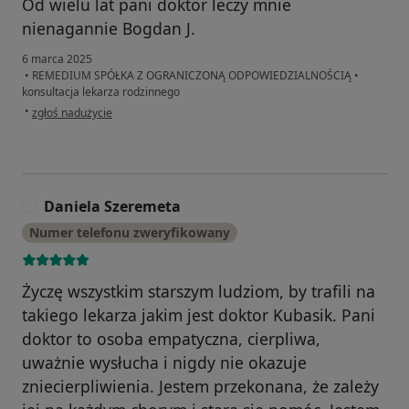
Od wielu lat pani doktor leczy mnie
nienagannie Bogdan J.
6 marca 2025
•
REMEDIUM SPÓŁKA Z OGRANICZONĄ ODPOWIEDZIALNOŚCIĄ
•
konsultacja lekarza rodzinnego
w opinii użytkownika BOGDAN. J
•
zgłoś nadużycie
Daniela Szeremeta
D
Numer telefonu zweryfikowany
Życzę wszystkim starszym ludziom, by trafili na
takiego lekarza jakim jest doktor Kubasik. Pani
doktor to osoba empatyczna, cierpliwa,
uważnie wysłucha i nigdy nie okazuje
zniecierpliwienia. Jestem przekonana, że zależy