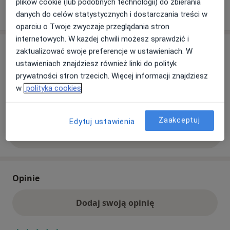
plików cookie (lub podobnych technologii) do zbierania
Pokaż więcej
o adresie
danych do celów statystycznych i dostarczania treści w
oparciu o Twoje zwyczaje przeglądania stron
internetowych. W każdej chwili możesz sprawdzić i
Ubezpieczenia - brak akceptowanych
zaktualizować swoje preferencje w ustawieniach. W
ustawieniach znajdziesz również linki do polityk
Ten specjalista przyjmuje wyłącznie pacjentów
prywatności stron trzecich. Więcej informacji znajdziesz
prywatnych. Możesz opłacić wizytę samodzielnie lub
w
polityka cookies
znaleźć innego specjalistę, który akceptuje Twoje
ubezpieczenie.
Zaakceptuj
Edytuj ustawienia
Szukaj specjalistów według ubezpieczenia
Opinie
Dodaj swoją opinię