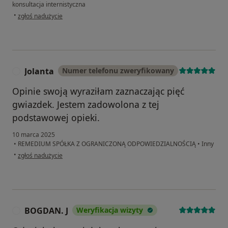
konsultacja internistyczna
w opinii użytkownika DW
•
zgłoś nadużycie
Jolanta
Numer telefonu zweryfikowany
J
Opinie swoją wyraziłam zaznaczając pięć
gwiazdek. Jestem zadowolona z tej
podstawowej opieki.
10 marca 2025
•
REMEDIUM SPÓŁKA Z OGRANICZONĄ ODPOWIEDZIALNOŚCIĄ
•
Inny
w opinii użytkownika Jolanta
•
zgłoś nadużycie
BOGDAN. J
Weryfikacja wizyty
B