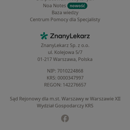
Noa Notes
nowość
Baza wiedzy
Centrum Pomocy dla Specjalisty
Kontakt
ZnanyLekarz - Strona główna
ZnanyLekarz Sp. z o.o.
ul. Kolejowa 5/7
01-217 Warszawa, Polska
NIP: ⁠7010224868
KRS: ⁠0000347997
REGON: ⁠142276657
Sąd Rejonowy dla m.st. Warszawy w Warszawie XII
Wydział Gospodarczy KRS
Facebook
otwiera się w nowej karcie