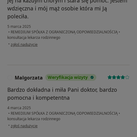
jej na każdym chorym i stara się pomóc. Jestem
wdzięczna i mój mąż osobie która mi Ją
poleciła.
5 marca 2025
•
REMEDIUM SPÓŁKA Z OGRANICZONĄ ODPOWIEDZIALNOŚCIĄ
•
konsultacja lekarza rodzinnego
w opinii użytkownika Daniela Szeremeta
•
zgłoś nadużycie
Malgorzata
Weryfikacja wizyty
M
Bardzo dokładna i miła Pani doktor, bardzo
pomocna i kompetentna
4 marca 2025
•
REMEDIUM SPÓŁKA Z OGRANICZONĄ ODPOWIEDZIALNOŚCIĄ
•
konsultacja lekarza rodzinnego
w opinii użytkownika Malgorzata
•
zgłoś nadużycie