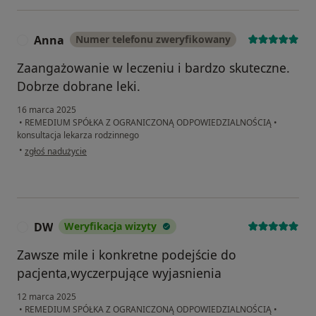
Anna
Numer telefonu zweryfikowany
A
Zaangażowanie w leczeniu i bardzo skuteczne.
Dobrze dobrane leki.
16 marca 2025
•
REMEDIUM SPÓŁKA Z OGRANICZONĄ ODPOWIEDZIALNOŚCIĄ
•
konsultacja lekarza rodzinnego
w opinii użytkownika Anna
•
zgłoś nadużycie
DW
Weryfikacja wizyty
D
Zawsze mile i konkretne podejście do
pacjenta,wyczerpujące wyjasnienia
12 marca 2025
•
REMEDIUM SPÓŁKA Z OGRANICZONĄ ODPOWIEDZIALNOŚCIĄ
•