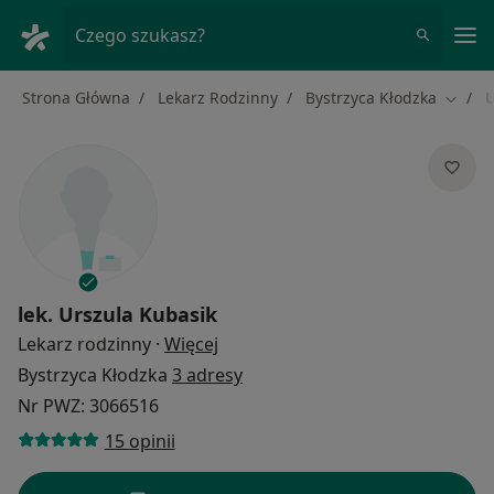
Me
Czego szukasz?
Strona Główna
Lekarz Rodzinny
Bystrzyca Kłodzka
U
Zmień 
lek.
Urszula Kubasik
O specjalizacjach
Lekarz rodzinny
·
Więcej
Bystrzyca Kłodzka
3 adresy
Nr PWZ: 3066516
15 opinii