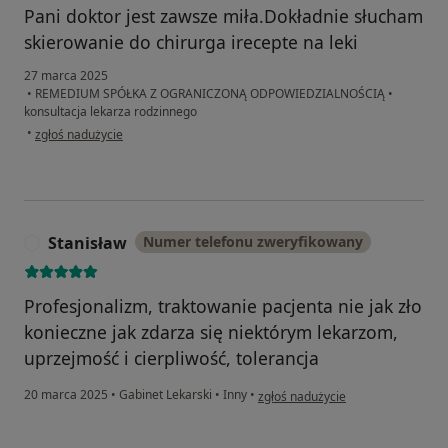
Pani doktor jest zawsze miła.Dokładnie słucham
skierowanie do chirurga irecepte na leki
27 marca 2025
•
REMEDIUM SPÓŁKA Z OGRANICZONĄ ODPOWIEDZIALNOŚCIĄ
•
konsultacja lekarza rodzinnego
w opinii użytkownika Danuta
•
zgłoś nadużycie
Stanisław
Numer telefonu zweryfikowany
S
Profesjonalizm, traktowanie pacjenta nie jak zło
konieczne jak zdarza się niektórym lekarzom,
uprzejmość i cierpliwość, tolerancja
w opinii użytkownika Stanisław
20 marca 2025
•
Gabinet Lekarski
•
Inny
•
zgłoś nadużycie