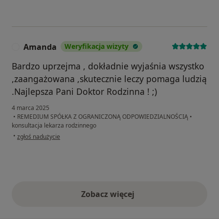
Amanda
Weryfikacja wizyty
A
Bardzo uprzejma , dokładnie wyjaśnia wszystko
,zaangażowana ,skutecznie leczy pomaga ludzią
.Najlepsza Pani Doktor Rodzinna ! ;)
4 marca 2025
•
REMEDIUM SPÓŁKA Z OGRANICZONĄ ODPOWIEDZIALNOŚCIĄ
•
konsultacja lekarza rodzinnego
w opinii użytkownika Amanda
•
zgłoś nadużycie
Zobacz więcej
opinie powyżej