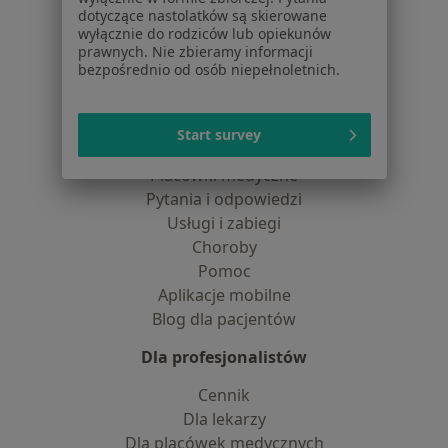
Praca
Rekrutujemy!
dotyczące nastolatków są skierowane
Partnerzy
wyłącznie do rodziców lub opiekunów
Centrum prasowe
prawnych. Nie zbieramy informacji
bezpośrednio od osób niepełnoletnich.
Kontakt
Dla pacjentów
Start survey
Lekarze
Placówki medyczne
Pytania i odpowiedzi
Usługi i zabiegi
Choroby
Pomoc
Aplikacje mobilne
Blog dla pacjentów
Dla profesjonalistów
Cennik
Dla lekarzy
Dla placówek medycznych