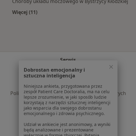
Choroby układu moczowego w Bystrzycy Kłodzkiej
Więcej (11)
Więcej w kategorii: Najczęście leczone chorob
Serwis
Dobrostan emocjonalny i
Regulamin
sztuczna inteligencja
Polityka prywatności pacjentów
Polityka prywatności profesjonalistów
Niniejsza ankieta, przygotowana przez
zespół Patient Care Doctoralia, ma na celu
Polityka prywatności dla profesjonalistów, których
lepsze zrozumienie, w jaki sposób ludzie
dane pozyskaliśmy samodzielnie
korzystają z narzędzi sztucznej inteligencji
Polityka cookies
jako wsparcia dla swojego dobrostanu
emocjonalnego i zdrowia psychicznego.
Jak działają wyniki wyszukiwania
Dostępność
Udział w ankiecie jest anonimowy, a wyniki
O nas
będą analizowane i prezentowane
wyłącznie w formie zbiorczej. Pytania