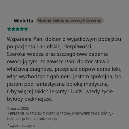
Wioletta
Numer telefonu zweryfikowany
W
Wspaniała Pani doktor o wyjątkowym podejściu
po pacjenta i anielskiej cierpliwości.
Szeroka wiedza oraz szczegółowe badania
owocują tym, że zawsze Pani doktor stawia
właściwą diagnozę, przepisze odpowiednie leki,
więc wychodząc z gabinetu jestem spokojna, bo
jestem pod fantastyczną opieką medyczną.
Oby więcej takich lekarzy i ludzi, wtedy życie
byłoby piękniejsze..
4 marca 2025
•
REMEDIUM SPÓŁKA Z OGRANICZONĄ ODPOWIEDZIALNOŚCIĄ
•
konsultacja lekarza rodzinnego
w opinii użytkownika Wioletta
•
zgłoś nadużycie