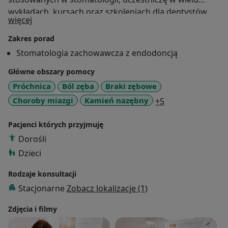
wykładach, kursach oraz szkoleniach dla dentystów.
O mnie
więcej
Moją ambicją było stworzenie gabinetu przyjaznego
pacjentom, zarówno dorosłym jak i dzieciom,
Zakres porad
wyposażonego w zaawansowany technologicznie
Stomatologia zachowawcza z endodoncją
sprzęt, który zapewni najwyższe standardy
Główne obszary pomocy
wykonywanych zabiegów. Jako lekarz dentysta cenię
sobie dobry kontakt z pacjentem i owocną współpracę
Próchnica
Ból zęba
Braki zębowe
z dziećmi. Zapewniam indywidualne podejście do
a11y_sr_more_d
Choroby miazgi
Kamień nazębny
+5
każdego pacjenta.Zapraszamy Dentina-gabinet
stomatologiczny Urszula Gralewska
Pacjenci których przyjmuję
Dorośli
Dzieci
Rodzaje konsultacji
Stacjonarne
Zobacz lokalizacje (1)
Zdjęcia i filmy