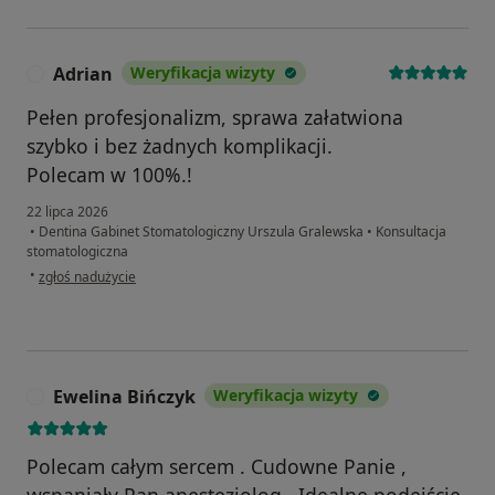
Adrian
Weryfikacja wizyty
A
Pełen profesjonalizm, sprawa załatwiona
szybko i bez żadnych komplikacji.
Polecam w 100%.!
22 lipca 2026
•
Dentina Gabinet Stomatologiczny Urszula Gralewska
•
Konsultacja
stomatologiczna
w opinii użytkownika Adrian
•
zgłoś nadużycie
Ewelina Bińczyk
Weryfikacja wizyty
E
Polecam całym sercem . Cudowne Panie ,