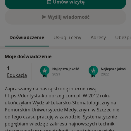
Umów wizytę
Wyślij wiadomość
Doświadczenie
Usługi i ceny
Adresy
Ubezpi
Moje doświadczenie
1
Edukacja
Zapraszamy na naszą stronę internetową
https://dentysta-kolobrzeg.com.pl. W 2012 roku
ukończyłam Wydział Lekarsko-Stomatologiczny na
Pomorskim Uniwersytecie Medycznym w Szczecinie i
od tego czasu pracuję w zawodzie. Systematycznie
pogłębiam wiedzę z zakresu najnowszych technik
stosowanych w stomatologii, uczestniczę w wielu