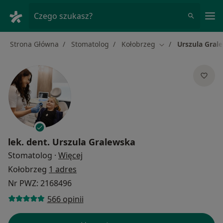
Me
Czego szukasz?
Strona Główna
Stomatolog
Kołobrzeg
Urszula Gral
Zmień miasto
lek. dent.
Urszula Gralewska
O specjalizacjach
Stomatolog
·
Więcej
Kołobrzeg
1 adres
Nr PWZ: 2168496
566 opinii