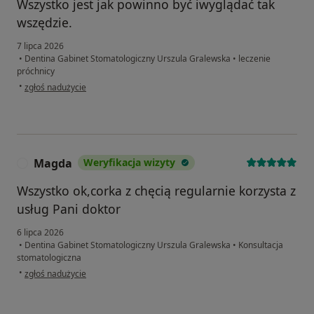
Wszystko jest jak powinno być iwyglądać tak
wszędzie.
7 lipca 2026
•
Dentina Gabinet Stomatologiczny Urszula Gralewska
•
leczenie
próchnicy
w opinii użytkownika Marcin
•
zgłoś nadużycie
Magda
Weryfikacja wizyty
Wszystko ok,corka z chęcią regularnie korzysta z
usług Pani doktor
6 lipca 2026
•
Dentina Gabinet Stomatologiczny Urszula Gralewska
•
Konsultacja
stomatologiczna
w opinii użytkownika Magda
•
zgłoś nadużycie