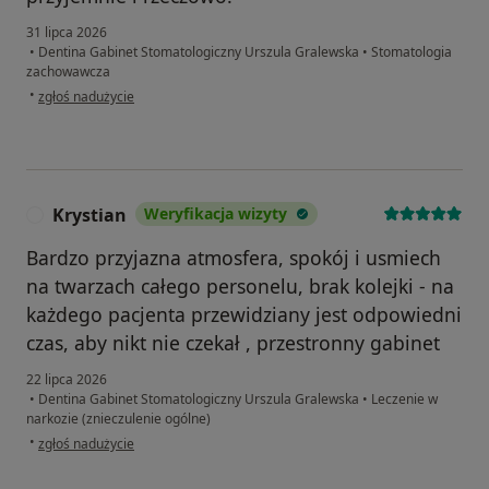
31 lipca 2026
•
Dentina Gabinet Stomatologiczny Urszula Gralewska
•
Stomatologia
zachowawcza
w opinii użytkownika Beata
•
zgłoś nadużycie
Krystian
Weryfikacja wizyty
K
Bardzo przyjazna atmosfera, spokój i usmiech
na twarzach całego personelu, brak kolejki - na
każdego pacjenta przewidziany jest odpowiedni
czas, aby nikt nie czekał , przestronny gabinet
22 lipca 2026
•
Dentina Gabinet Stomatologiczny Urszula Gralewska
•
Leczenie w
narkozie (znieczulenie ogólne)
w opinii użytkownika Krystian
•
zgłoś nadużycie