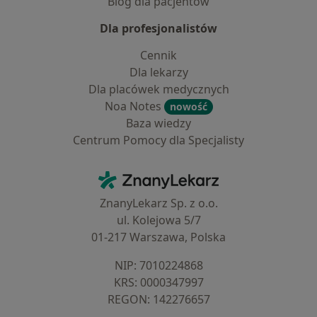
Blog dla pacjentów
Dla profesjonalistów
Cennik
Dla lekarzy
Dla placówek medycznych
Noa Notes
nowość
Baza wiedzy
Centrum Pomocy dla Specjalisty
Kontakt
ZnanyLekarz - Strona główna
ZnanyLekarz Sp. z o.o.
ul. Kolejowa 5/7
01-217 Warszawa, Polska
NIP: ⁠7010224868
KRS: ⁠0000347997
REGON: ⁠142276657