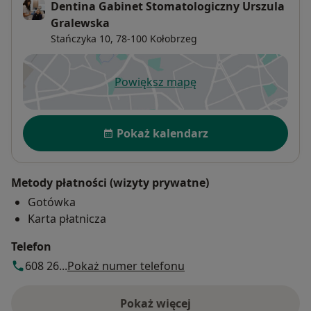
Dentina Gabinet Stomatologiczny Urszula
Gralewska
Stańczyka 10,
78-100
Kołobrzeg
Powiększ mapę
otwiera się w nowej karcie
Dostępność
Pokaż kalendarz
Metody płatności (wizyty prywatne)
Gotówka
Karta płatnicza
Telefon
608 26...
Pokaż numer telefonu
Pokaż więcej
o adresie