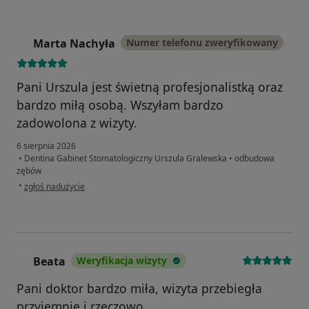
Marta Nachyła
Numer telefonu zweryfikowany
M
Pani Urszula jest świetną profesjonalistką oraz
bardzo miłą osobą. Wszyłam bardzo
zadowolona z wizyty.
6 sierpnia 2026
•
Dentina Gabinet Stomatologiczny Urszula Gralewska
•
odbudowa
zębów
w opinii użytkownika Marta Nachyła
•
zgłoś nadużycie
Beata
Weryfikacja wizyty
B
Pani doktor bardzo miła, wizyta przebiegła
przyjemnie i rzeczowo.