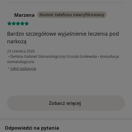
Marzena
Numer telefonu zweryfikowany
M
Bardzo szczegółowe wyjaśnienie leczenia pod
narkozą
23 czerwca 2026
•
Dentina Gabinet Stomatologiczny Urszula Gralewska
•
Konsultacja
stomatologiczna
w opinii użytkownika Marzena
•
zgłoś nadużycie
Zobacz więcej
opinie powyżej
Odpowiedzi na pytania