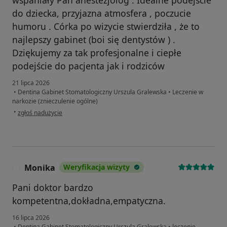
wspaniały Pan anestezjolog . Idealne podejście
do dziecka, przyjazna atmosfera , poczucie
humoru . Córka po wizycie stwierdziła , że to
najlepszy gabinet (boi się dentystów ) .
Dziękujemy za tak profesjonalne i ciepłe
podejście do pacjenta jak i rodziców
21 lipca 2026
•
Dentina Gabinet Stomatologiczny Urszula Gralewska
•
Leczenie w
narkozie (znieczulenie ogólne)
w opinii użytkownika Ewelina Bińczyk
•
zgłoś nadużycie
Monika
Weryfikacja wizyty
M
Pani doktor bardzo
kompetentna,dokładna,empatyczna.
16 lipca 2026
•
Dentina Gabinet Stomatologiczny Urszula Gralewska
•
leczenie