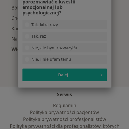
porozmawiać o kwestii
emocjonalnej lub
Ból zęba w Kołobrzegu
psychologicznej?
Choroby miazgi w Kołobrzegu
Tak, kilka razy
Kamień nazębny w Kołobrzegu
Tak, raz
Nadwrażliwość zębów w Kołobrzegu
Nie, ale bym rozważył/a
Więcej (15)
Więcej w kategorii: Najczęście leczone chorob
Nie, i nie ufam temu
Dalej
Serwis
Regulamin
Polityka prywatności pacjentów
Polityka prywatności profesjonalistów
Polityka prywatności dla profesjonalistów, których