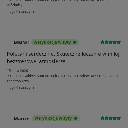
próchnicy
w opinii użytkownika Monika
•
zgłoś nadużycie
MMNC
Weryfikacja wizyty
M
Polecam serdecznie. Skuteczne leczenie w miłej,
bezstresowej atmosferze.
15 lipca 2026
•
Dentina Gabinet Stomatologiczny Urszula Gralewska
•
Stomatologia
zachowawcza
w opinii użytkownika MMNC
•
zgłoś nadużycie
Marcin
Weryfikacja wizyty
M