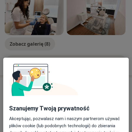
Zobacz galerię (8)
Pokaż więcej
o doświadczeniu
Usługi i ceny
Konsultacja stomatologiczna
Umów wizytę
Od 150 zł
Szczegóły
Szanujemy Twoją prywatność
Akceptując, pozwalasz nam i naszym partnerom używać
Mosty
plików cookie (lub podobnych technologii) do zbierania
Od 6 000 zł
Szczegóły