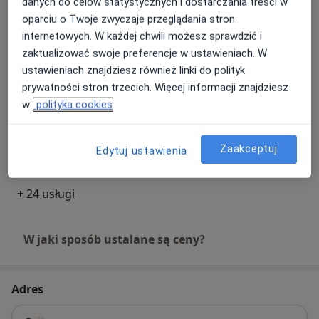
danych do celów statystycznych i dostarczania treści w
oparciu o Twoje zwyczaje przeglądania stron
Wybielanie zębów
internetowych. W każdej chwili możesz sprawdzić i
Od 900 zł
Szczegóły
zaktualizować swoje preferencje w ustawieniach. W
ustawieniach znajdziesz również linki do polityk
Usuwanie zębów
prywatności stron trzecich. Więcej informacji znajdziesz
Od 350 zł
Szczegóły
w
polityka cookies
Usuwanie kamienia nazębnego
Zaakceptuj
Edytuj ustawienia
Od 450 zł
Szczegóły
+ 24 usługi
W jaki sposób ustalane są ceny?
Adres