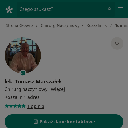
Me
Czego szukasz?
Strona Główna
Chirurg Naczyniowy
Koszalin
Tomas
Zmień mias
lek.
Tomasz Marszałek
O specjalizacjach
Chirurg naczyniowy
·
Więcej
Koszalin
1 adres
1 opinia
Pokaż dane kontaktowe