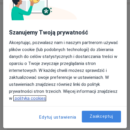
Usługi i ceny
Konsultacja chirurgiczna
150 zł
Szczegóły
Szanujemy Twoją prywatność
Akceptując, pozwalasz nam i naszym partnerom używać
Operacja żylaków
plików cookie (lub podobnych technologii) do zbierania
Szczegóły
danych do celów statystycznych i dostarczania treści w
oparciu o Twoje zwyczaje przeglądania stron
Usuwanie wrastających paznokci
internetowych. W każdej chwili możesz sprawdzić i
Szczegóły
zaktualizować swoje preferencje w ustawieniach. W
ustawieniach znajdziesz również linki do polityk
prywatności stron trzecich. Więcej informacji znajdziesz
USG doppler
Szczegóły
w
polityka cookies
USG
Zaakceptuj
Edytuj ustawienia
Szczegóły