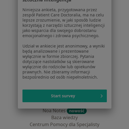
Dla pacjentów
Niniejsza ankieta, przygotowana przez
zespół Patient Care Doctoralia, ma na celu
Lekarze
lepsze zrozumienie, w jaki sposób ludzie
korzystają z narzędzi sztucznej inteligencji
Placówki medyczne
jako wsparcia dla swojego dobrostanu
Pytania i odpowiedzi
emocjonalnego i zdrowia psychicznego.
Usługi i zabiegi
Udział w ankiecie jest anonimowy, a wyniki
Choroby
będą analizowane i prezentowane
Pomoc
wyłącznie w formie zbiorczej. Pytania
Aplikacje mobilne
dotyczące nastolatków są skierowane
wyłącznie do rodziców lub opiekunów
Blog dla pacjentów
prawnych. Nie zbieramy informacji
bezpośrednio od osób niepełnoletnich.
Dla profesjonalistów
Cennik
Start survey
Dla lekarzy
Dla placówek medycznych
Noa Notes
nowość
Baza wiedzy
Centrum Pomocy dla Specjalisty