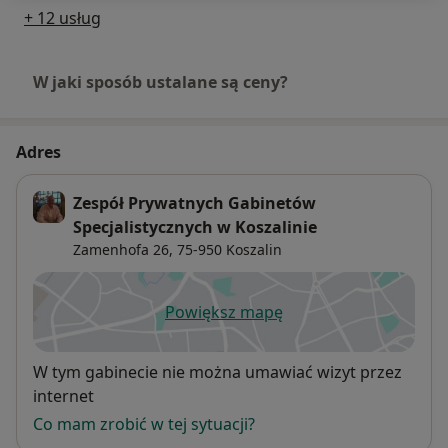
+ 12 usług
W jaki sposób ustalane są ceny?
Adres
Zespół Prywatnych Gabinetów
Specjalistycznych w Koszalinie
Zamenhofa 26,
75-950
Koszalin
Powiększ mapę
otwiera się w nowej karcie
Dostępność
W tym gabinecie nie można umawiać wizyt przez
internet
Co mam zrobić w tej sytuacji?