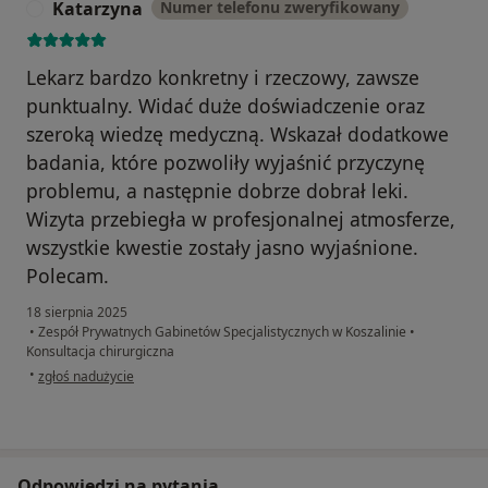
Katarzyna
Numer telefonu zweryfikowany
K
Lekarz bardzo konkretny i rzeczowy, zawsze
punktualny. Widać duże doświadczenie oraz
szeroką wiedzę medyczną. Wskazał dodatkowe
badania, które pozwoliły wyjaśnić przyczynę
problemu, a następnie dobrze dobrał leki.
Wizyta przebiegła w profesjonalnej atmosferze,
wszystkie kwestie zostały jasno wyjaśnione.
Polecam.
18 sierpnia 2025
•
Zespół Prywatnych Gabinetów Specjalistycznych w Koszalinie
•
Konsultacja chirurgiczna
w opinii użytkownika Katarzyna
•
zgłoś nadużycie
Odpowiedzi na pytania