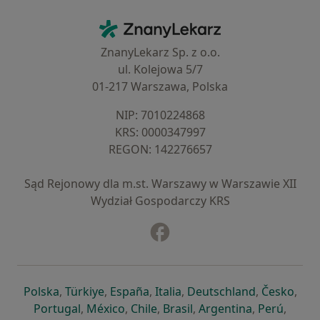
Kontakt
ZnanyLekarz - Strona główna
ZnanyLekarz Sp. z o.o.
ul. Kolejowa 5/7
01-217 Warszawa, Polska
NIP: ⁠7010224868
KRS: ⁠0000347997
REGON: ⁠142276657
Sąd Rejonowy dla m.st. Warszawy w Warszawie XII
Wydział Gospodarczy KRS
Facebook
otwiera się w nowej karcie
otwiera się w nowej karcie
otwiera się w nowej karcie
otwiera się w nowej karcie
otwiera się w nowej karci
otwiera się
otwi
Polska
,
Türkiye
,
España
,
Italia
,
Deutschland
,
Česko
,
otwiera się w nowej karcie
otwiera się w nowej karcie
otwiera się w nowej karcie
otwiera się w nowej kar
otwiera się 
otwier
Portugal
,
México
,
Chile
,
Brasil
,
Argentina
,
Perú
,