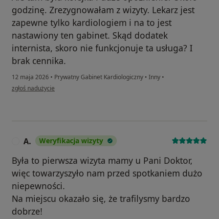
godzinę. Zrezygnowałam z wizyty. Lekarz jest
zapewne tylko kardiologiem i na to jest
nastawiony ten gabinet. Skąd dodatek
internista, skoro nie funkcjonuje ta usługa? I
brak cennika.
12 maja 2026
•
Prywatny Gabinet Kardiologiczny
•
Inny
•
w opinii użytkownika Pacjent
zgłoś nadużycie
A.
Weryfikacja wizyty
A
Była to pierwsza wizyta mamy u Pani Doktor,
więc towarzyszyło nam przed spotkaniem dużo
niepewności.
Na miejscu okazało się, że trafilysmy bardzo
dobrze!