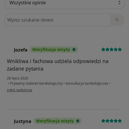
Szukaj w opiniach
Jozefa
Weryfikacja wizyty
J
Wnikliwa i fachowa udziela odpowiedzi na
zadane pytania
28 lipca 2026
•
Prywatny Gabinet Kardiologiczny
•
konsultacja kardiologiczna
•
w opinii użytkownika Jozefa
zgłoś nadużycie
Justyna
Weryfikacja wizyty
J