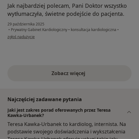
Jak najbardziej polecam, Pani Doktor wszystko
wytłumaczyła, świetne podejście do pacjenta.
29 października 2025
•
Prywatny Gabinet Kardiologiczny
•
konsultacja kardiologiczna
•
w opinii użytkownika Marta
zgłoś nadużycie
Zobacz więcej
opinie powyżej
Najczęściej zadawane pytania
Jaki jest zakres porad oferowanych przez Teresa
Kawka-Urbanek?
Teresa Kawka-Urbanek to kardiolog, internista. Na
podstawie swojego doświadczenia i wykształcenia
Teresa Kawka-Urbanek oferuje usługi takie jak: