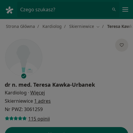
Me
Czego szukasz?
Strona Główna
Kardiolog
Skierniewice
Teresa Kawk
Zmień miasto
dr n. med.
Teresa Kawka-Urbanek
O specjalizacjach
Kardiolog
·
Więcej
Skierniewice
1 adres
Nr PWZ: 3061259
115 opinii