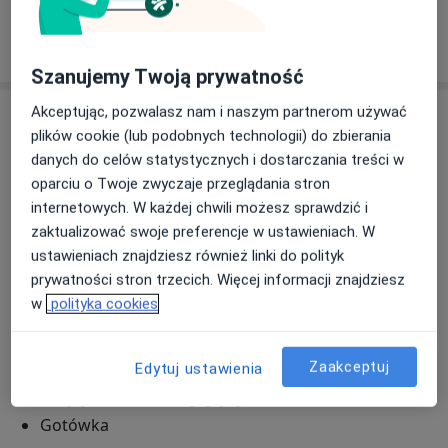
W jaki sposób ustalane są ceny?
Szanujemy Twoją prywatność
Akceptując, pozwalasz nam i naszym partnerom używać
Adres
plików cookie (lub podobnych technologii) do zbierania
danych do celów statystycznych i dostarczania treści w
Prywatny Gabinet Kardiologiczny
oparciu o Twoje zwyczaje przeglądania stron
Łowicka 41,
96-100
Skierniewice
internetowych. W każdej chwili możesz sprawdzić i
zaktualizować swoje preferencje w ustawieniach. W
Powiększ mapę
ustawieniach znajdziesz również linki do polityk
otwiera się w nowej karcie
prywatności stron trzecich. Więcej informacji znajdziesz
w
polityka cookies
Dostępność
Pokaż kalendarz
Zaakceptuj
Edytuj ustawienia
Metody płatności (wizyty prywatne)
Gotówka