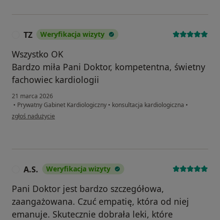
TZ
Weryfikacja wizyty
T
Wszystko OK
Bardzo miła Pani Doktor, kompetentna, świetny
fachowiec kardiologii
21 marca 2026
•
Prywatny Gabinet Kardiologiczny
•
konsultacja kardiologiczna
•
w opinii użytkownika TZ
zgłoś nadużycie
A.S.
Weryfikacja wizyty
A
Pani Doktor jest bardzo szczegółowa,
zaangażowana. Czuć empatię, która od niej
emanuje. Skutecznie dobrała leki, które