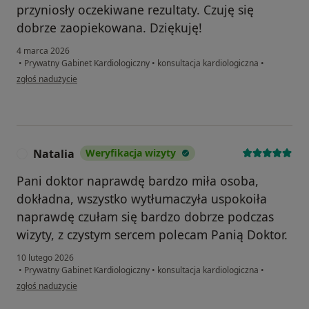
przyniosły oczekiwane rezultaty. Czuję się
dobrze zaopiekowana. Dziękuję!
4 marca 2026
•
Prywatny Gabinet Kardiologiczny
•
konsultacja kardiologiczna
•
w opinii użytkownika A.S.
zgłoś nadużycie
Natalia
Weryfikacja wizyty
N
Pani doktor naprawdę bardzo miła osoba,
dokładna, wszystko wytłumaczyła uspokoiła
naprawdę czułam się bardzo dobrze podczas
wizyty, z czystym sercem polecam Panią Doktor.
10 lutego 2026
•
Prywatny Gabinet Kardiologiczny
•
konsultacja kardiologiczna
•
w opinii użytkownika Natalia
zgłoś nadużycie