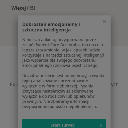
Więcej (15)
Więcej w kategorii: Najczęście leczone chorob
Dobrostan emocjonalny i
sztuczna inteligencja
Niniejsza ankieta, przygotowana przez
zespół Patient Care Doctoralia, ma na celu
lepsze zrozumienie, w jaki sposób ludzie
Serwis
korzystają z narzędzi sztucznej inteligencji
jako wsparcia dla swojego dobrostanu
Regulamin
emocjonalnego i zdrowia psychicznego.
Polityka prywatności pacjentów
Udział w ankiecie jest anonimowy, a wyniki
Polityka prywatności profesjonalistów
będą analizowane i prezentowane
Polityka prywatności dla profesjonalistów, których
wyłącznie w formie zbiorczej. Pytania
dane pozyskaliśmy samodzielnie
dotyczące nastolatków są skierowane
wyłącznie do rodziców lub opiekunów
Polityka cookies
prawnych. Nie zbieramy informacji
Jak działają wyniki wyszukiwania
bezpośrednio od osób niepełnoletnich.
Dostępność
O nas
Praca
Start survey
Rekrutujemy!