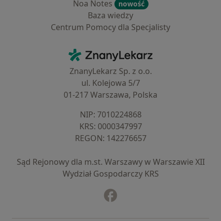
Noa Notes
nowość
Baza wiedzy
Centrum Pomocy dla Specjalisty
Kontakt
ZnanyLekarz - Strona główna
ZnanyLekarz Sp. z o.o.
ul. Kolejowa 5/7
01-217 Warszawa, Polska
NIP: ⁠7010224868
KRS: ⁠0000347997
REGON: ⁠142276657
Sąd Rejonowy dla m.st. Warszawy w Warszawie XII
Wydział Gospodarczy KRS
Facebook
otwiera się w nowej karcie