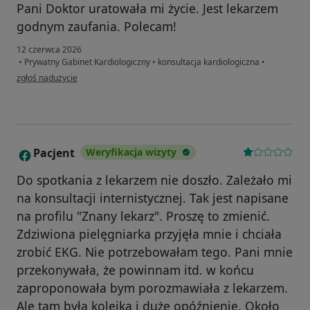
Pani Doktor uratowała mi życie. Jest lekarzem
godnym zaufania. Polecam!
12 czerwca 2026
•
Prywatny Gabinet Kardiologiczny
•
konsultacja kardiologiczna
•
w opinii użytkownika Justyna
zgłoś nadużycie
Pacjent
Weryfikacja wizyty
P
Do spotkania z lekarzem nie doszło. Zależało mi
na konsultacji internistycznej. Tak jest napisane
na profilu "Znany lekarz". Proszę to zmienić.
Zdziwiona pielęgniarka przyjęła mnie i chciała
zrobić EKG. Nie potrzebowałam tego. Pani mnie
przekonywała, że powinnam itd. w końcu
zaproponowała bym porozmawiała z lekarzem.
Ale tam była kolejka i duże opóźnienie. Około