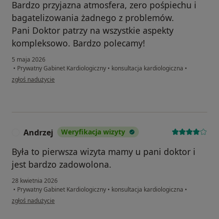
Bardzo przyjazna atmosfera, zero pośpiechu i
bagatelizowania żadnego z problemów.
Pani Doktor patrzy na wszystkie aspekty
kompleksowo. Bardzo polecamy!
5 maja 2026
•
Prywatny Gabinet Kardiologiczny
•
konsultacja kardiologiczna
•
w opinii użytkownika A.
zgłoś nadużycie
Andrzej
Weryfikacja wizyty
A
Była to pierwsza wizyta mamy u pani doktor i
jest bardzo zadowolona.
28 kwietnia 2026
•
Prywatny Gabinet Kardiologiczny
•
konsultacja kardiologiczna
•
w opinii użytkownika Andrzej
zgłoś nadużycie