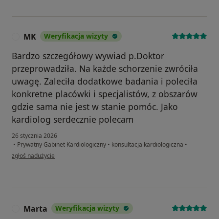
MK
Weryfikacja wizyty
M
Bardzo szczegółowy wywiad p.Doktor
przeprowadziła. Na każde schorzenie zwróciła
uwagę. Zaleciła dodatkowe badania i poleciła
konkretne placówki i specjalistów, z obszarów
gdzie sama nie jest w stanie pomóc. Jako
kardiolog serdecznie polecam
26 stycznia 2026
•
Prywatny Gabinet Kardiologiczny
•
konsultacja kardiologiczna
•
w opinii użytkownika MK
zgłoś nadużycie
Marta
Weryfikacja wizyty
M