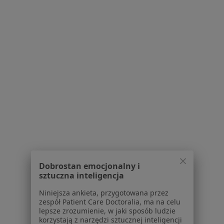
Blog dla pacjentów
Dla profesjonalistów
Cennik
Dla lekarzy
Dla placówek medycznych
Noa Notes
nowość
Baza wiedzy
Centrum Pomocy dla Specjalisty
Kontakt
ZnanyLekarz - Strona główna
ZnanyLekarz Sp. z o.o.
ul. Kolejowa 5/7
Dobrostan emocjonalny i
01-217 Warszawa, Polska
sztuczna inteligencja
Niniejsza ankieta, przygotowana przez
NIP: ⁠7010224868
zespół Patient Care Doctoralia, ma na celu
KRS: ⁠0000347997
lepsze zrozumienie, w jaki sposób ludzie
REGON: ⁠142276657
korzystają z narzędzi sztucznej inteligencji