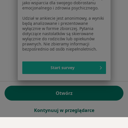
jako wsparcia dla swojego dobrostanu
emocjonalnego i zdrowia psychicznego.
Sąd Rejonowy dla m.st. Warszawy w Warszawie XII
Wydział Gospodarczy KRS
Udział w ankiecie jest anonimowy, a wyniki
będą analizowane i prezentowane
wyłącznie w formie zbiorczej. Pytania
Facebook
otwiera się w nowej karcie
dotyczące nastolatków są skierowane
wyłącznie do rodziców lub opiekunów
prawnych. Nie zbieramy informacji
bezpośrednio od osób niepełnoletnich.
otwiera się w nowej karcie
otwiera się w nowej karcie
otwiera się w nowej karcie
otwiera się w nowej karci
otwiera się
otwi
Polska
,
Türkiye
,
España
,
Italia
,
Deutschland
,
Česko
,
otwiera się w nowej karcie
otwiera się w nowej karcie
otwiera się w nowej karcie
otwiera się w nowej kar
otwiera się 
otwier
Portugal
,
México
,
Chile
,
Brasil
,
Argentina
,
Perú
,
otwiera się w nowej karc
Colombia
Start survey
Płatności kartą
ROZPORZĄDZENIE (UE) 2022/2065 (DSA) art. 24:
Otwórz
15.395.179 użytkowników/miesiąc - Czerwiec 2026
www.znanylekarz.pl © 2026 - Znajdź lekarza i umów
Kontynuuj w przeglądarce
wizytę