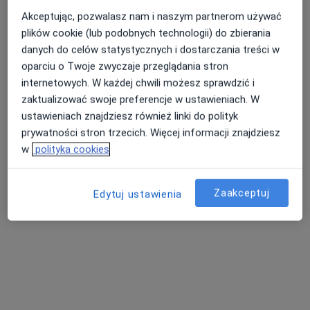
Akceptując, pozwalasz nam i naszym partnerom używać
plików cookie (lub podobnych technologii) do zbierania
danych do celów statystycznych i dostarczania treści w
Nasza średnia ocena na App Store to 4.9 i 4.1 na
Nie znaleźliśmy specjalistów spełniających
oparciu o Twoje zwyczaje przeglądania stron
Google Play Store
podane kryteria
internetowych. W każdej chwili możesz sprawdzić i
zaktualizować swoje preferencje w ustawieniach. W
Rozważ usunięcie niektórych filtrów:
ustawieniach znajdziesz również linki do polityk
Ubezpieczenia
prywatności stron trzecich. Więcej informacji znajdziesz
w
polityka cookies
Zaakceptuj
Edytuj ustawienia
Serwis
Regulamin
Polityka prywatności pacjentów
Polityka prywatności profesjonalistów