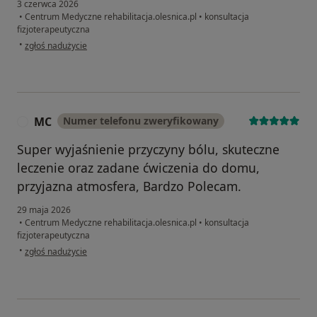
3 czerwca 2026
•
Centrum Medyczne rehabilitacja.olesnica.pl
•
konsultacja
fizjoterapeutyczna
w opinii użytkownika Alicja
•
zgłoś nadużycie
MC
Numer telefonu zweryfikowany
M
Super wyjaśnienie przyczyny bólu, skuteczne
leczenie oraz zadane ćwiczenia do domu,
przyjazna atmosfera, Bardzo Polecam.
29 maja 2026
•
Centrum Medyczne rehabilitacja.olesnica.pl
•
konsultacja
fizjoterapeutyczna
w opinii użytkownika MC
•
zgłoś nadużycie