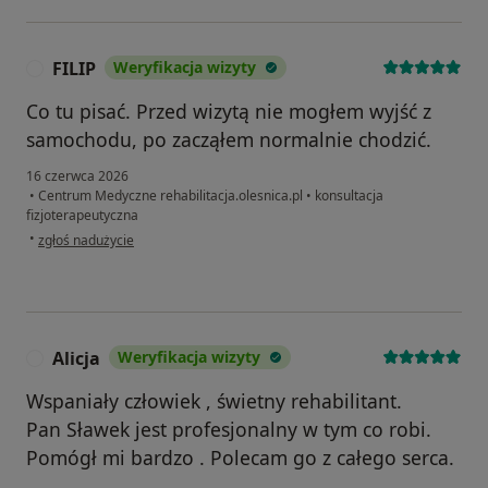
FILIP
Weryfikacja wizyty
F
Co tu pisać. Przed wizytą nie mogłem wyjść z
samochodu, po zacząłem normalnie chodzić.
16 czerwca 2026
•
Centrum Medyczne rehabilitacja.olesnica.pl
•
konsultacja
fizjoterapeutyczna
w opinii użytkownika FILIP
•
zgłoś nadużycie
Alicja
Weryfikacja wizyty
A
Wspaniały człowiek , świetny rehabilitant.
Pan Sławek jest profesjonalny w tym co robi.
Pomógł mi bardzo . Polecam go z całego serca.