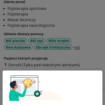
Zakres porad
Fizjoterapia sportowa
Fizjoterapia
Masaż leczniczy
Fizjoterapia neurologiczna
Główne obszary pomocy
Ból pleców
Ból szyi
Bóle mięśni
a11y_sr_more
Rwa kulszowa
Obrzęk limfatyczny
+50
Pacjenci których przyjmuję
Dorośli (Tylko pod niektórymi adresami)
Pokaż więcej
o doświadczeniu
Usługi i ceny