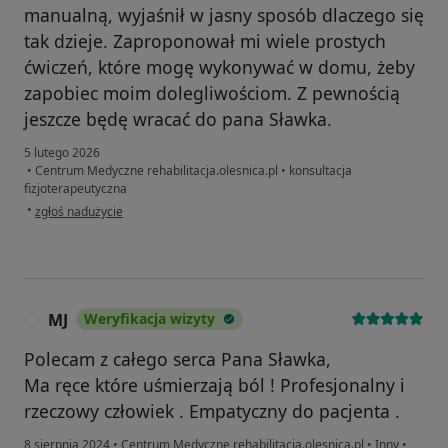
manualną, wyjaśnił w jasny sposób dlaczego się
tak dzieje. Zaproponował mi wiele prostych
ćwiczeń, które mogę wykonywać w domu, żeby
zapobiec moim dolegliwościom. Z pewnością
jeszcze będę wracać do pana Sławka.
5 lutego 2026
•
Centrum Medyczne rehabilitacja.olesnica.pl
•
konsultacja
fizjoterapeutyczna
w opinii użytkownika DW
•
zgłoś nadużycie
MJ
Weryfikacja wizyty
M
Polecam z całego serca Pana Sławka,
Ma ręce które uśmierzają ból ! Profesjonalny i
rzeczowy człowiek . Empatyczny do pacjenta .
8 sierpnia 2024
•
Centrum Medyczne rehabilitacja.olesnica.pl
•
Inny
•