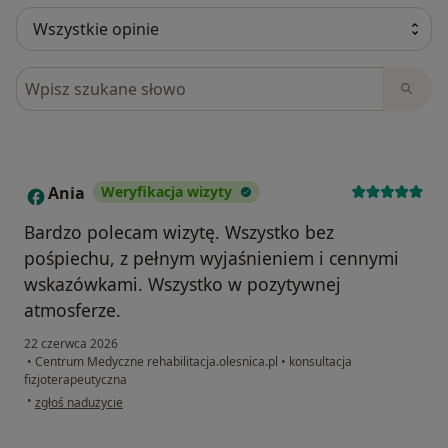
Szukaj w opiniach
Ania
Weryfikacja wizyty
A
Bardzo polecam wizytę. Wszystko bez
pośpiechu, z pełnym wyjaśnieniem i cennymi
wskazówkami. Wszystko w pozytywnej
atmosferze.
22 czerwca 2026
•
Centrum Medyczne rehabilitacja.olesnica.pl
•
konsultacja
fizjoterapeutyczna
w opinii użytkownika Ania
•
zgłoś nadużycie