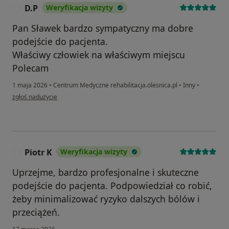
D.P
Weryfikacja wizyty
D
Pan Sławek bardzo sympatyczny ma dobre
podejście do pacjenta.
Właściwy człowiek na właściwym miejscu
Polecam
1 maja 2026
•
Centrum Medyczne rehabilitacja.olesnica.pl
•
Inny
•
w opinii użytkownika D.P
zgłoś nadużycie
Piotr K
Weryfikacja wizyty
P
Uprzejme, bardzo profesjonalne i skuteczne
podejście do pacjenta. Podpowiedział co robić,
żeby minimalizować ryzyko dalszych bólów i
przeciążeń.