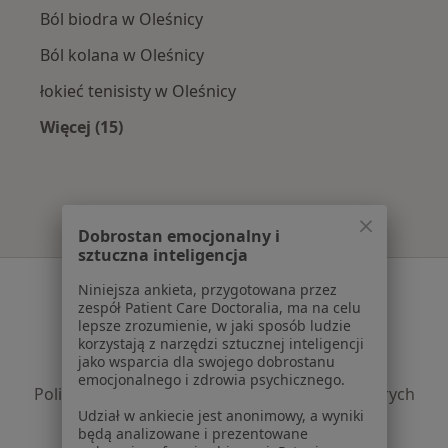
Ból biodra w Oleśnicy
Ból kolana w Oleśnicy
łokieć tenisisty w Oleśnicy
Więcej (15)
Więcej w kategorii: Najczęście leczone chorob
Dobrostan emocjonalny i
sztuczna inteligencja
Serwis
Niniejsza ankieta, przygotowana przez
zespół Patient Care Doctoralia, ma na celu
Regulamin
lepsze zrozumienie, w jaki sposób ludzie
korzystają z narzędzi sztucznej inteligencji
Polityka prywatności pacjentów
jako wsparcia dla swojego dobrostanu
Polityka prywatności profesjonalistów
emocjonalnego i zdrowia psychicznego.
Polityka prywatności dla profesjonalistów, których
Udział w ankiecie jest anonimowy, a wyniki
dane pozyskaliśmy samodzielnie
będą analizowane i prezentowane
Polityka cookies