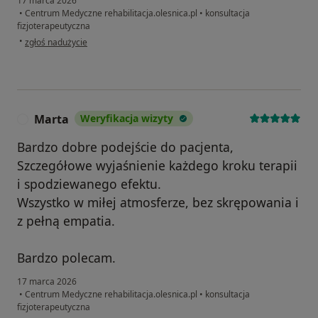
17 marca 2026
•
Centrum Medyczne rehabilitacja.olesnica.pl
•
konsultacja
fizjoterapeutyczna
w opinii użytkownika Piotr K
•
zgłoś nadużycie
Marta
Weryfikacja wizyty
M
Bardzo dobre podejście do pacjenta,
Szczegółowe wyjaśnienie każdego kroku terapii
i spodziewanego efektu.
Wszystko w miłej atmosferze, bez skrępowania i
z pełną empatia.
Bardzo polecam.
17 marca 2026
•
Centrum Medyczne rehabilitacja.olesnica.pl
•
konsultacja
fizjoterapeutyczna