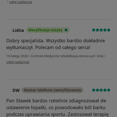
w opinii użytkownika Marta
•
zgłoś nadużycie
Lidiia
Weryfikacja wizyty
L
Dobry specjalista. Wszystko bardzo dokładnie
wytłumaczył. Polecam od całego serca!
19 lutego 2026
•
Centrum Medyczne rehabilitacja.olesnica.pl
•
Inny
•
w opinii użytkownika Lidiia
zgłoś nadużycie
DW
Numer telefonu zweryfikowany
D
Pan Sławek bardzo rzetelnie zdiagnozował złe
ustawienie łopatki, co powodowało ból barku
podczas uprawiania sportu. Zastosował terapię