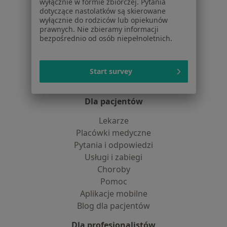
wyłącznie w formie zbiorczej. Pytania
Jak działają wyniki wyszukiwania
dotyczące nastolatków są skierowane
wyłącznie do rodziców lub opiekunów
Dostępność
prawnych. Nie zbieramy informacji
O nas
bezpośrednio od osób niepełnoletnich.
Praca
Rekrutujemy!
Partnerzy
Centrum prasowe
Start survey
Kontakt
Dla pacjentów
Lekarze
Placówki medyczne
Pytania i odpowiedzi
Usługi i zabiegi
Choroby
Pomoc
Aplikacje mobilne
Blog dla pacjentów
Dla profesjonalistów