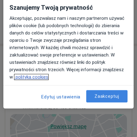
Konsultacja fizjoterapeutyczna
Szanujemy Twoją prywatność
Szczegóły
Akceptując, pozwalasz nam i naszym partnerom używać
plików cookie (lub podobnych technologii) do zbierania
W jaki sposób ustalane są ceny?
danych do celów statystycznych i dostarczania treści w
oparciu o Twoje zwyczaje przeglądania stron
internetowych. W każdej chwili możesz sprawdzić i
Adresy (2)
zaktualizować swoje preferencje w ustawieniach. W
ustawieniach znajdziesz również linki do polityk
Adres 1
Adres 2
prywatności stron trzecich. Więcej informacji znajdziesz
w
polityka cookies
Centrum Medyczne
Zaakceptuj
Edytuj ustawienia
rehabilitacja.olesnica.pl
Wikliniarska 2,
56-400
Oleśnica
Powiększ mapę
otwiera się w nowej karcie