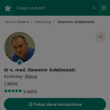
Me
Czego szukasz?
Strona Główna
Kardiolog
Sławomir Gołębiewski
dr n. med.
Sławomir Gołębiewski
O specjalizacjach
Kardiolog
·
Więcej
1 adres
5 opinii
Pokaż dane kontaktowe