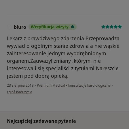
biuro
Weryfikacja wizyty
B
Lekarz z prawdziwego zdarzenia.Przeprowadza
wywiad o ogólnym stanie zdrowia a nie wąskie
zainteresowanie jednym wyodrębnionym
organem.Zauwazyl zmiany ,którymi nie
interesowali się specjaliści z tytułami.Nareszcie
jestem pod dobrą opieką.
23 sierpnia 2018
•
Premium Medical
•
konsultacje kardiologiczne
•
w opinii użytkownika biuro
zgłoś nadużycie
Najczęściej zadawane pytania