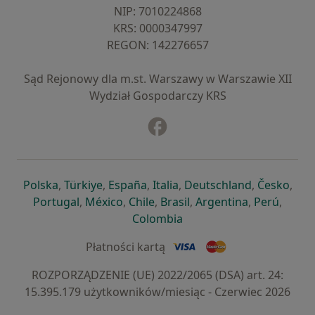
NIP: ⁠7010224868
KRS: ⁠0000347997
REGON: ⁠142276657
Sąd Rejonowy dla m.st. Warszawy w Warszawie XII
Wydział Gospodarczy KRS
Facebook
otwiera się w nowej karcie
otwiera się w nowej karcie
otwiera się w nowej karcie
otwiera się w nowej karcie
otwiera się w nowej karci
otwiera się
otwi
Polska
,
Türkiye
,
España
,
Italia
,
Deutschland
,
Česko
,
otwiera się w nowej karcie
otwiera się w nowej karcie
otwiera się w nowej karcie
otwiera się w nowej kar
otwiera się 
otwier
Portugal
,
México
,
Chile
,
Brasil
,
Argentina
,
Perú
,
otwiera się w nowej karc
Colombia
Płatności kartą
ROZPORZĄDZENIE (UE) 2022/2065 (DSA) art. 24:
15.395.179 użytkowników/miesiąc - Czerwiec 2026