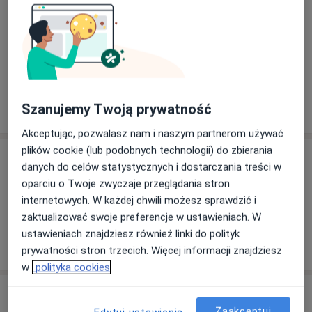
Główne obszary pomocy
Jest autorem i współautorem kilku publikacji oraz
Niewydolność serca
Zaburzenia rytmu serca
doniesień zjazdowych w kraju i zagranicą.
a1
Nadciśnienie tętnicze
Nadciśnienie
Arytmia
+7
Pokaż więcej
Szanujemy Twoją prywatność
o doświadczeniu
Akceptując, pozwalasz nam i naszym partnerom używać
plików cookie (lub podobnych technologii) do zbierania
Usługi i ceny
danych do celów statystycznych i dostarczania treści w
oparciu o Twoje zwyczaje przeglądania stron
Brak informacji o usługach i cenach
internetowych. W każdej chwili możesz sprawdzić i
Ten lekarz nie dodał jeszcze informacji o usługach i
zaktualizować swoje preferencje w ustawieniach. W
cenach.
ustawieniach znajdziesz również linki do polityk
prywatności stron trzecich. Więcej informacji znajdziesz
w
polityka cookies
Adres
Zaakceptuj