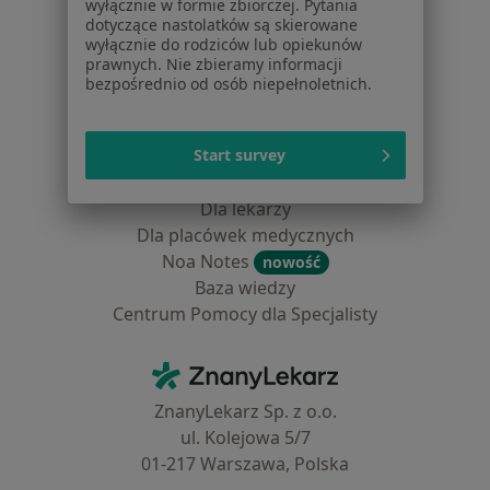
wyłącznie w formie zbiorczej. Pytania
Choroby
dotyczące nastolatków są skierowane
wyłącznie do rodziców lub opiekunów
Pomoc
prawnych. Nie zbieramy informacji
Aplikacje mobilne
bezpośrednio od osób niepełnoletnich.
Blog dla pacjentów
Dla profesjonalistów
Start survey
Cennik
Dla lekarzy
Dla placówek medycznych
Noa Notes
nowość
Baza wiedzy
Centrum Pomocy dla Specjalisty
Kontakt
ZnanyLekarz - Strona główna
ZnanyLekarz Sp. z o.o.
ul. Kolejowa 5/7
01-217 Warszawa, Polska