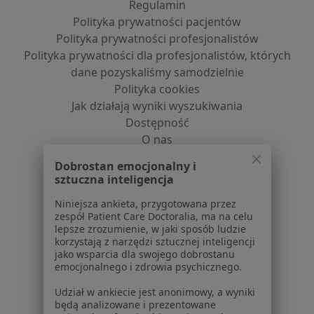
Regulamin
Polityka prywatności pacjentów
Polityka prywatności profesjonalistów
Polityka prywatności dla profesjonalistów, których
dane pozyskaliśmy samodzielnie
Polityka cookies
Jak działają wyniki wyszukiwania
Dostępność
O nas
Praca
Rekrutujemy!
Dobrostan emocjonalny i
Partnerzy
sztuczna inteligencja
Centrum prasowe
Niniejsza ankieta, przygotowana przez
Kontakt
zespół Patient Care Doctoralia, ma na celu
lepsze zrozumienie, w jaki sposób ludzie
Dla pacjentów
korzystają z narzędzi sztucznej inteligencji
jako wsparcia dla swojego dobrostanu
Lekarze
emocjonalnego i zdrowia psychicznego.
Placówki medyczne
Udział w ankiecie jest anonimowy, a wyniki
Pytania i odpowiedzi
będą analizowane i prezentowane
Usługi i zabiegi