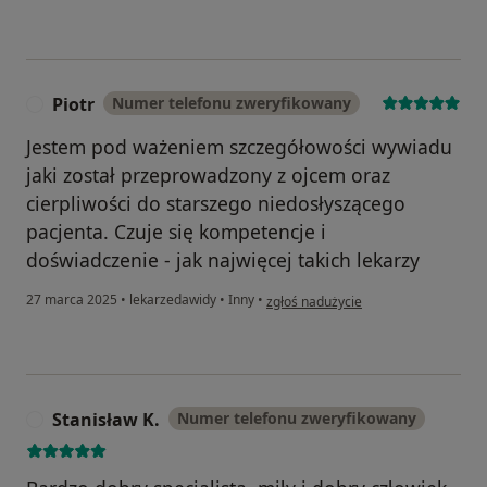
Piotr
Numer telefonu zweryfikowany
P
Jestem pod ważeniem szczegółowości wywiadu
jaki został przeprowadzony z ojcem oraz
cierpliwości do starszego niedosłyszącego
pacjenta. Czuje się kompetencje i
doświadczenie - jak najwięcej takich lekarzy
w opinii użytkownika Piotr
27 marca 2025
•
lekarzedawidy
•
Inny
•
zgłoś nadużycie
Stanisław K.
Numer telefonu zweryfikowany
S