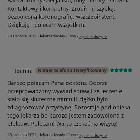
Bardzo dobry specjalista, miły i dobry człowiek.
Kontaktowy i konkretny. Zrobił mi szybką,
bezbolesną koronografię, wszczepił stent.
Dziękuję i polecam wszystkim.
w opinii użytkownika Stanisław K.
28 sierpnia 2024
•
lekarzedawidy
•
Inny
•
zgłoś nadużycie
Joanna
Numer telefonu zweryfikowany
J
Bardzo polecam Pana doktora. Dobrze
przeprowadzony wywiad sprawił ze leczenie
stało się skuteczne mimo iż ciężko było
zdiagnozować przyczynę. Pozostaje pod opieka
tego lekarza bo bardzo jestem zadowolona z
efektów. Polecam! Warto czekać na wizytę!
w opinii użytkownika Joanna
28 stycznia 2022
•
lekarzedawidy
•
Inny
•
zgłoś nadużycie