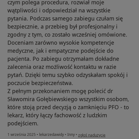
czym polega procedura, rozwiał moje
wątpliwości i odpowiedział na wszystkie
pytania. Podczas samego zabiegu czułam się
bezpiecznie, a przebieg był profesjonalny i
zgodny z tym, co zostało wcześniej omówione.
Doceniam zarówno wysokie kompetencje
medyczne, jak i empatyczne podejście do
pacjenta. Po zabiegu otrzymałam dokładne
zalecenia oraz możliwość kontaktu w razie
pytań. Dzięki temu szybko odzyskałam spokój i
poczucie bezpieczeństwa.
Z pełnym przekonaniem mogę polecić dr
Sławomira Gołębiewskiego wszystkim osobom,
które stoją przed decyzją o zamknięciu PFO - to
lekarz, który łączy fachowość z ludzkim
podejściem.
w opinii użytkownika Agnieszka
1 września 2025
•
lekarzedawidy
•
Inny
•
zgłoś nadużycie