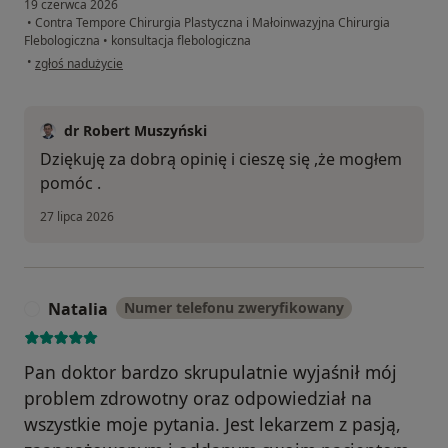
19 czerwca 2026
•
Contra Tempore Chirurgia Plastyczna i Małoinwazyjna Chirurgia
Flebologiczna
•
konsultacja flebologiczna
w opinii użytkownika Jolanta
•
zgłoś nadużycie
dr Robert Muszyński
Dziękuję za dobrą opinię i cieszę się ,że mogłem
pomóc .
27 lipca 2026
Natalia
Numer telefonu zweryfikowany
N
Pan doktor bardzo skrupulatnie wyjaśnił mój
problem zdrowotny oraz odpowiedział na
wszystkie moje pytania. Jest lekarzem z pasją,