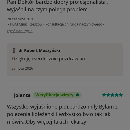
Pan Doktór bardzo dobry profesjonalista ,
wyjaśnił na czym polega problem
28 czerwca 2026
•
HSM Clinic Rzeszów
•
konsultacja chirurga naczyniowego
•
w opinii użytkownika Wioletta
zgłoś nadużycie
dr Robert Muszyński
Dziękuję i serdecznie pozdrawiam
27 lipca 2026
Jolanta
Weryfikacja wizyty
J
Wszystko wyjaśnione p.dr.bardzo miły.Byłam z
polecenia koleżenki i wdxystko było tak jak
mówiła.Oby więcej takich lekarzy