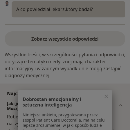
A co powiedział lekarz,który badał?
Zobacz wszystkie odpowiedzi
Wszystkie treści, w szczególności pytania i odpowiedzi,
dotyczące tematyki medycznej mają charakter
informacyjny i w żadnym wypadku nie mogą zastąpić
diagnozy medycznej.
Najczęściej zadawane pytania
Dobrostan emocjonalny i
Jaki jest zakres porad oferowanych przez Robert
sztuczna inteligencja
Muszyński?
Niniejsza ankieta, przygotowana przez
Robert Muszyński to chirurg plastyczny, chirurg
zespół Patient Care Doctoralia, ma na celu
naczyniowy, flebolog. Na podstawie swojego
lepsze zrozumienie, w jaki sposób ludzie