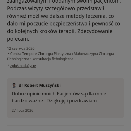
zaangażowanym i oddanym swoim pacjentom.
Podczas wizyty szczegółowo przedstawił
również możliwe dalsze metody leczenia, co
dało mi poczucie bezpieczeństwa i pewność co
do kolejnych kroków terapii. Zdecydowanie
polecam.
12 czerwca 2026
•
Contra Tempore Chirurgia Plastyczna i Małoinwazyjna Chirurgia
Flebologiczna
•
konsultacja flebologiczna
w opinii użytkownika Natalia
•
zgłoś nadużycie
dr Robert Muszyński
Dobre opinie moich Pacjentów są dla mnie
bardzo ważne . Dziękuję i pozdrawiam
27 lipca 2026