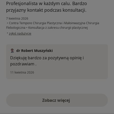
Profesjonalista w każdym calu. Bardzo
przyjazny kontakt podczas konsultacji.
7 kwietnia 2026
•
Contra Tempore Chirurgia Plastyczna i Małoinwazyjna Chirurgia
Flebologiczna
•
Konsultacja z zakresu chirurgii plastycznej
w opinii użytkownika RAFAŁ
•
zgłoś nadużycie
dr Robert Muszyński
Dziękuję bardzo za pozytywną opinię i
pozdrawiam .
11 kwietnia 2026
Zobacz więcej
opinie powyżej