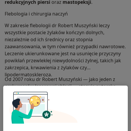
redukcyjnych piersi
oraz
mastopeksji
.
Flebologia i chirurgia naczyń
W zakresie flebologii dr Robert Muszyński leczy
wszystkie postacie żylaków kończyn dolnych,
niezależnie od ich średnicy oraz stopnia
zaawansowania, w tym również przypadki nawrotowe.
Leczenie ukierunkowane jest na usunięcie przyczyny
powikłań przewlekłej niewydolności żylnej, takich jak
zakrzepica, krwawienia z żylaków czy
lipodermatoskleroza.
Od 2007 roku dr Robert Muszyński — jako jeden z
prekursorów laserowej ablacji — stosuje autorską
metodę
Mikroinwazyjnej Estetycznej Terapii Żył
(
Microinvasive Aesthetic Venous Therapy – MAV-T
). Metoda
ta umożliwia skuteczne i estetyczne leczenie nawet
rozległych, wieloletnich żylaków w sposób
małoinwazyjny.