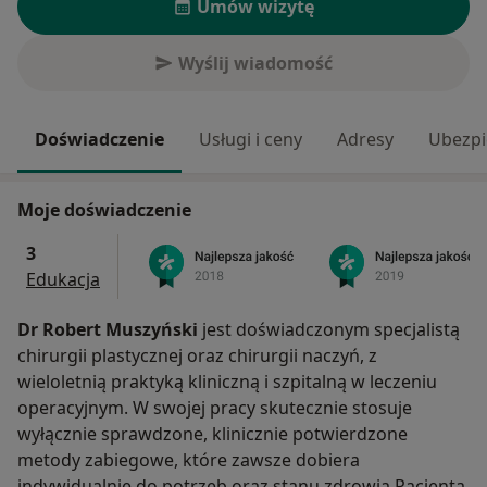
Umów wizytę
Wyślij wiadomość
Doświadczenie
Usługi i ceny
Adresy
Ubezpi
Moje doświadczenie
3
Edukacja
Dr Robert Muszyński
jest doświadczonym specjalistą
chirurgii plastycznej oraz chirurgii naczyń, z
wieloletnią praktyką kliniczną i szpitalną w leczeniu
operacyjnym. W swojej pracy skutecznie stosuje
wyłącznie sprawdzone, klinicznie potwierdzone
metody zabiegowe, które zawsze dobiera
indywidualnie do potrzeb oraz stanu zdrowia Pacjenta.