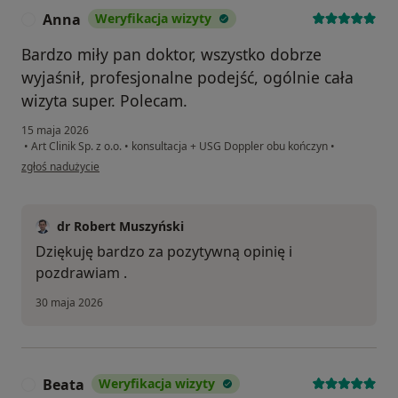
Anna
Weryfikacja wizyty
A
Bardzo miły pan doktor, wszystko dobrze
wyjaśnił, profesjonalne podejść, ogólnie cała
wizyta super. Polecam.
15 maja 2026
•
Art Clinik Sp. z o.o.
•
konsultacja + USG Doppler obu kończyn
•
w opinii użytkownika Anna
zgłoś nadużycie
dr Robert Muszyński
Dziękuję bardzo za pozytywną opinię i
pozdrawiam .
30 maja 2026
Beata
Weryfikacja wizyty
B