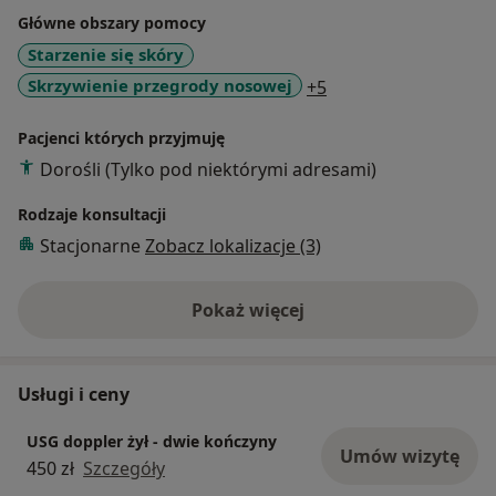
Główne obszary pomocy
Starzenie się skóry
a11y_sr_more_disea
Skrzywienie przegrody nosowej
+5
Pacjenci których przyjmuję
Dorośli (Tylko pod niektórymi adresami)
Rodzaje konsultacji
Stacjonarne
Zobacz lokalizacje (3)
Pokaż więcej
o doświadczeniu
Usługi i ceny
USG doppler żył - dwie kończyny
Umów wizytę
450 zł
Szczegóły