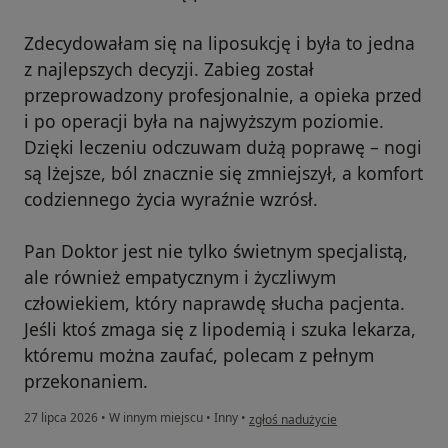
Zdecydowałam się na liposukcję i była to jedna
z najlepszych decyzji. Zabieg został
przeprowadzony profesjonalnie, a opieka przed
i po operacji była na najwyższym poziomie.
Dzięki leczeniu odczuwam dużą poprawę – nogi
są lżejsze, ból znacznie się zmniejszył, a komfort
codziennego życia wyraźnie wzrósł.
Pan Doktor jest nie tylko świetnym specjalistą,
ale również empatycznym i życzliwym
człowiekiem, który naprawdę słucha pacjenta.
Jeśli ktoś zmaga się z lipodemią i szuka lekarza,
któremu można zaufać, polecam z pełnym
przekonaniem.
w opinii użytkownika Małgorzata Bu
27 lipca 2026
•
W innym miejscu
•
Inny
•
zgłoś nadużycie