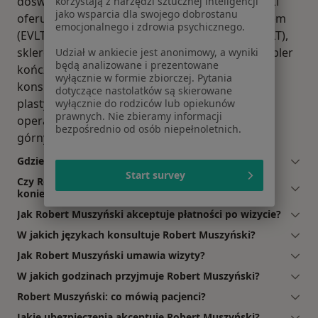
doświadczenia i wykształcenia Robert Muszyński
korzystają z narzędzi sztucznej inteligencji
jako wsparcia dla swojego dobrostanu
oferuje usługi takie jak: Operacja żylaków laserem
emocjonalnego i zdrowia psychicznego.
(EVLT), Ablacja laserowa żyły odpiszczelowej(EVLT),
skleroterapia piankowa, Konsultacja + USG doppler
Udział w ankiecie jest anonimowy, a wyniki
będą analizowane i prezentowane
kończyn - żył lub tętnic (1 kończyna / 2 układy),
wyłącznie w formie zbiorczej. Pytania
konsultacja flebologiczna + USG, operacja
dotyczące nastolatków są skierowane
plastyczna nosa, operacja plastyczna brzucha,
wyłącznie do rodziców lub opiekunów
prawnych. Nie zbieramy informacji
operacja plastyczna piersi, Liposukcja, korekta
bezpośrednio od osób niepełnoletnich.
górnych powiek - blefaroplastyka.
Gdzie Robert Muszyński ma swój gabinet?
Start survey
Czy Robert Muszyński przyjmuje online, bez
konieczności pojawiania się w placówce?
Jak Robert Muszyński akceptuje płatności po wizycie?
W jakich językach konsultuje Robert Muszyński?
Jak Robert Muszyński umawia wizyty?
W jakich godzinach przyjmuje Robert Muszyński?
Robert Muszyński: co mówią pacjenci?
Jakie ubezpieczenia akceptuje Robert Muszyński?