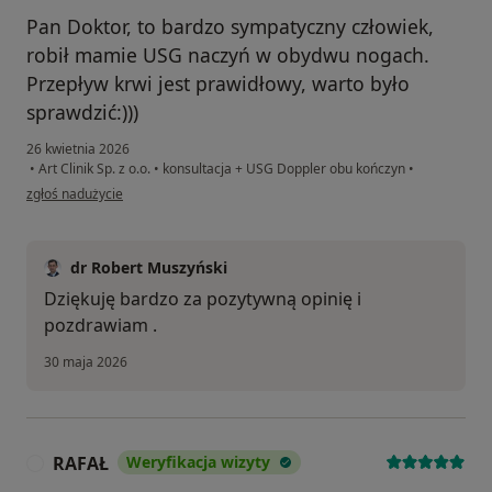
Pan Doktor, to bardzo sympatyczny człowiek,
robił mamie USG naczyń w obydwu nogach.
Przepływ krwi jest prawidłowy, warto było
sprawdzić:)))
26 kwietnia 2026
•
Art Clinik Sp. z o.o.
•
konsultacja + USG Doppler obu kończyn
•
w opinii użytkownika Beata
zgłoś nadużycie
dr Robert Muszyński
Dziękuję bardzo za pozytywną opinię i
pozdrawiam .
30 maja 2026
RAFAŁ
Weryfikacja wizyty
R