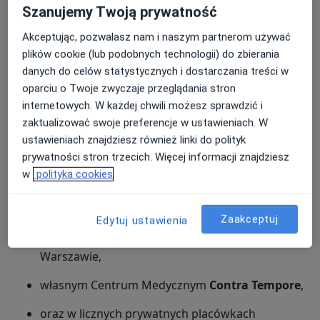
W ramach leczenia flebologicznego wykonuje również
Szanujemy Twoją prywatność
echo-skleroterapię
oraz
skleroterapię
Akceptując, pozwalasz nam i naszym partnerom używać
teleangiektazji
(wenulektazji, tzw. „pajączków”). Dr
plików cookie (lub podobnych technologii) do zbierania
Robert Muszyński jest biegłym ultrasonografistą,
danych do celów statystycznych i dostarczania treści w
umożliwiającym precyzyjną diagnostykę nawet
oparciu o Twoje zwyczaje przeglądania stron
najbardziej złożonych przypadków.
internetowych. W każdej chwili możesz sprawdzić i
Doświadczenie zawodowe
zaktualizować swoje preferencje w ustawieniach. W
ustawieniach znajdziesz również linki do polityk
Wszechstronne doświadczenie kliniczne dr Robert
prywatności stron trzecich. Więcej informacji znajdziesz
Muszyński zdobywał, pracując m.in. w:
w
polityka cookies
Szpitalu Bonifratrów w Krakowie,
Zaakceptuj
Edytuj ustawienia
Samodzielnym Publicznym Szpitalu Klinicznym
im. prof. Witolda Orłowskiego CMKP w
Warszawie,
własnym Centrum Medycznym
Contra Tempore
,
oraz w licznych prywatnych placówkach