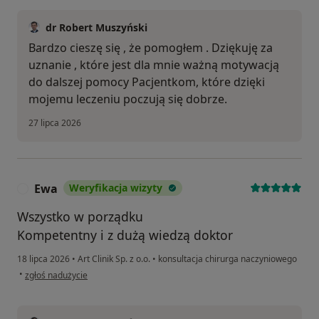
dr Robert Muszyński
Bardzo cieszę się , że pomogłem . Dziękuję za
uznanie , które jest dla mnie ważną motywacją
do dalszej pomocy Pacjentkom, które dzięki
mojemu leczeniu poczują się dobrze.
27 lipca 2026
Ewa
Weryfikacja wizyty
E
Wszystko w porządku
Kompetentny i z dużą wiedzą doktor
18 lipca 2026
•
Art Clinik Sp. z o.o.
•
konsultacja chirurga naczyniowego
w opinii użytkownika Ewa
•
zgłoś nadużycie