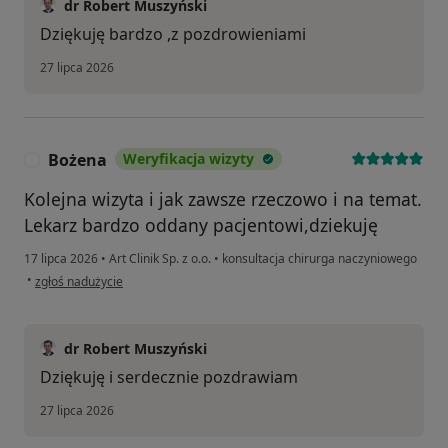
dr Robert Muszyński
Dziękuję bardzo ,z pozdrowieniami
27 lipca 2026
Bożena
Weryfikacja wizyty
B
Kolejna wizyta i jak zawsze rzeczowo i na temat.
Lekarz bardzo oddany pacjentowi,dziekuję
17 lipca 2026
•
Art Clinik Sp. z o.o.
•
konsultacja chirurga naczyniowego
w opinii użytkownika Bożena
•
zgłoś nadużycie
dr Robert Muszyński
Dziękuję i serdecznie pozdrawiam
27 lipca 2026