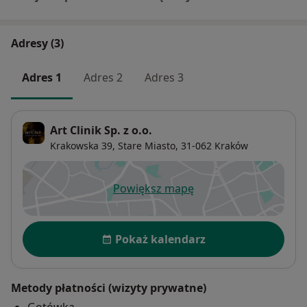
Adresy (3)
Adres 1
Adres 2
Adres 3
Art Clinik Sp. z o.o.
Krakowska 39,
Stare Miasto
, 31-062
Kraków
Powiększ mapę
otwiera się w nowej karcie
Dostępność
Pokaż kalendarz
Metody płatności (wizyty prywatne)
Gotówka