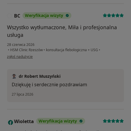
BC
Weryfikacja wizyty
B
Wszystko wytłumaczone, Miła i profesjonalna
usługa
28 czerwca 2026
•
HSM Clinic Rzeszów
•
konsultacja flebologiczna + USG
•
w opinii użytkownika BC
zgłoś nadużycie
dr Robert Muszyński
Dziękuję i serdecznie pozdrawiam
27 lipca 2026
Wioletta
Weryfikacja wizyty
W