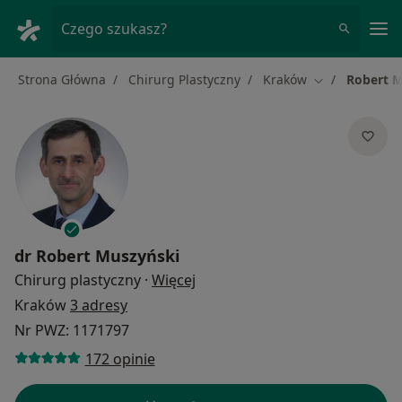
Me
Czego szukasz?
Strona Główna
Chirurg Plastyczny
Kraków
Robert M
Zmień miasto
dr
Robert Muszyński
O specjalizacjach
Chirurg plastyczny
·
Więcej
Kraków
3 adresy
Nr PWZ: 1171797
172 opinie