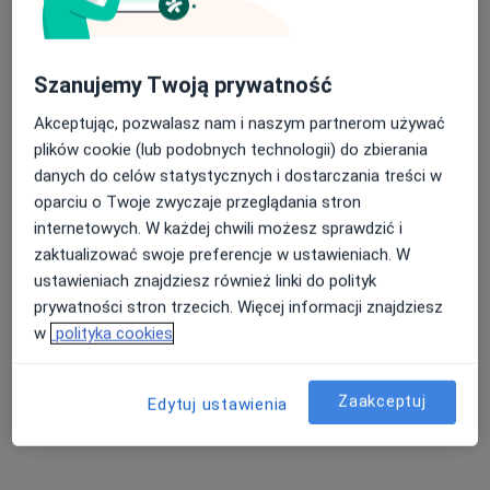
Zaburzenia lękowe Gdańsk
Choroba afektywna dwubiegunowa Gdańsk
Nasza średnia ocena na App Store to 4.9 i 4.1 na
Szanujemy Twoją prywatność
Schizofrenia Gdańsk
Google Play Store
Akceptując, pozwalasz nam i naszym partnerom używać
Nerwica Gdańsk
plików cookie (lub podobnych technologii) do zbierania
danych do celów statystycznych i dostarczania treści w
Więcej (15)
oparciu o Twoje zwyczaje przeglądania stron
Więcej w kategorii: Najczęście leczone chorob
internetowych. W każdej chwili możesz sprawdzić i
zaktualizować swoje preferencje w ustawieniach. W
Strona Główna
Psychiatra
Gdańsk
Polmed
Zmień miasto
Zmień miasto
Zmień 
ustawieniach znajdziesz również linki do polityk
prywatności stron trzecich. Więcej informacji znajdziesz
w
polityka cookies
Zaakceptuj
Edytuj ustawienia