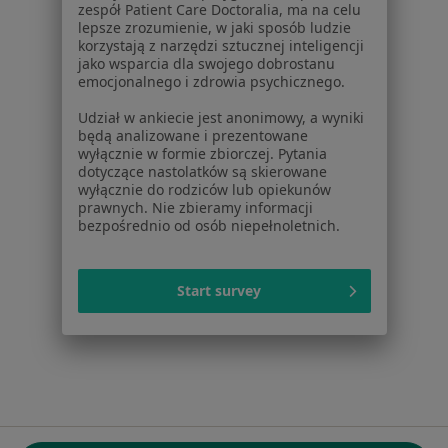
zespół Patient Care Doctoralia, ma na celu
ul. Kolejowa 5/7
lepsze zrozumienie, w jaki sposób ludzie
01-217 Warszawa, Polska
korzystają z narzędzi sztucznej inteligencji
jako wsparcia dla swojego dobrostanu
emocjonalnego i zdrowia psychicznego.
NIP: ⁠7010224868
KRS: ⁠0000347997
Udział w ankiecie jest anonimowy, a wyniki
REGON: ⁠142276657
będą analizowane i prezentowane
wyłącznie w formie zbiorczej. Pytania
dotyczące nastolatków są skierowane
Sąd Rejonowy dla m.st. Warszawy w Warszawie XII
wyłącznie do rodziców lub opiekunów
Wydział Gospodarczy KRS
prawnych. Nie zbieramy informacji
bezpośrednio od osób niepełnoletnich.
Facebook
otwiera się w nowej karcie
Start survey
otwiera się w nowej karcie
otwiera się w nowej karcie
otwiera się w nowej karcie
otwiera się w nowej karci
otwiera się
otwi
Polska
,
Türkiye
,
España
,
Italia
,
Deutschland
,
Česko
,
otwiera się w nowej karcie
otwiera się w nowej karcie
otwiera się w nowej karcie
otwiera się w nowej kar
otwiera się 
otwier
Portugal
,
México
,
Chile
,
Brasil
,
Argentina
,
Perú
,
otwiera się w nowej karc
Colombia
Płatności kartą