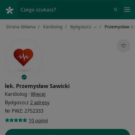
Me
Czego szukasz?
Strona Główna
Kardiolog
Bydgoszcz
Przemysław Sa
Zmień miasto
lek.
Przemysław Sawicki
O specjalizacjach
Kardiolog
·
Więcej
Bydgoszcz
2 adresy
Nr PWZ: 2752333
10 opinii