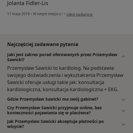
Jolanta Fidler-Lis
w opinii użytkownika Jolanta Fidler Lis
17 maja 2019
•
W innym miejscu
•
•
zgłoś nadużycie
Najczęściej zadawane pytania
Jaki jest zakres porad oferowanych przez Przemysław
Sawicki?
Przemysław Sawicki to kardiolog. Na podstawie
swojego doświadczenia i wykształcenia Przemysław
Sawicki oferuje usługi takie jak: konsultacja
kardiologiczna, konsultacja kardiologiczna + EKG.
Gdzie Przemysław Sawicki ma swój gabinet?
Czy Przemysław Sawicki przyjmuje online, bez
konieczności pojawiania się w placówce?
Jak Przemysław Sawicki akceptuje płatności po
wizycie?