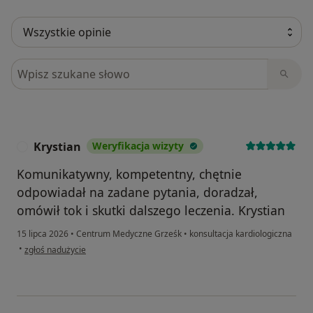
Szukaj w opiniach
Krystian
Weryfikacja wizyty
K
Komunikatywny, kompetentny, chętnie
odpowiadał na zadane pytania, doradzał,
omówił tok i skutki dalszego leczenia. Krystian
15 lipca 2026
•
Centrum Medyczne Grześk
•
konsultacja kardiologiczna
w opinii użytkownika Krystian
•
zgłoś nadużycie