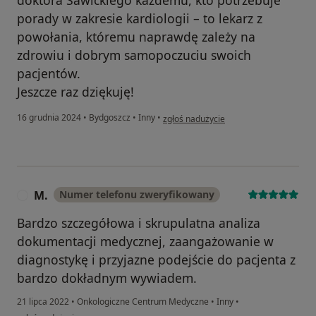
doktora Sawickiego każdemu, kto potrzebuje
porady w zakresie kardiologii – to lekarz z
powołania, któremu naprawdę zależy na
zdrowiu i dobrym samopoczuciu swoich
pacjentów.
Jeszcze raz dziękuję!
w opinii użytkownika DbającaMama
16 grudnia 2024
•
Bydgoszcz
•
Inny
•
zgłoś nadużycie
M.
Numer telefonu zweryfikowany
M
Bardzo szczegółowa i skrupulatna analiza
dokumentacji medycznej, zaangażowanie w
diagnostykę i przyjazne podejście do pacjenta z
bardzo dokładnym wywiadem.
21 lipca 2022
•
Onkologiczne Centrum Medyczne
•
Inny
•
w opinii użytkownika M.