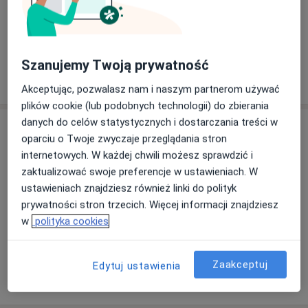
Zobacz galerię (4)
Szanujemy Twoją prywatność
Pokaż więcej
o doświadczeniu
Akceptując, pozwalasz nam i naszym partnerom używać
plików cookie (lub podobnych technologii) do zbierania
danych do celów statystycznych i dostarczania treści w
Usługi i ceny
oparciu o Twoje zwyczaje przeglądania stron
Konsultacja kardiologiczna
internetowych. W każdej chwili możesz sprawdzić i
Od 300 zł
Szczegóły
zaktualizować swoje preferencje w ustawieniach. W
ustawieniach znajdziesz również linki do polityk
prywatności stron trzecich. Więcej informacji znajdziesz
Konsultacja kardiologiczna + EKG
w
polityka cookies
350 zł
Szczegóły
Zaakceptuj
Edytuj ustawienia
W jaki sposób ustalane są ceny?