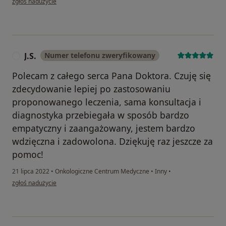
zgłoś nadużycie
J.S.
Numer telefonu zweryfikowany
J
Polecam z całego serca Pana Doktora. Czuję się
zdecydowanie lepiej po zastosowaniu
proponowanego leczenia, sama konsultacja i
diagnostyka przebiegała w sposób bardzo
empatyczny i zaangażowany, jestem bardzo
wdzięczna i zadowolona. Dziękuję raz jeszcze za
pomoc!
21 lipca 2022
•
Onkologiczne Centrum Medyczne
•
Inny
•
w opinii użytkownika J.S.
zgłoś nadużycie