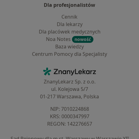
Dla profesjonalistów
Cennik
Dla lekarzy
Dla placówek medycznych
Noa Notes
nowość
Baza wiedzy
Centrum Pomocy dla Specjalisty
Kontakt
ZnanyLekarz - Strona główna
ZnanyLekarz Sp. z o.o.
ul. Kolejowa 5/7
01-217 Warszawa, Polska
NIP: ⁠7010224868
KRS: ⁠0000347997
REGON: ⁠142276657
Sąd Rejonowy dla m.st. Warszawy w Warszawie XII