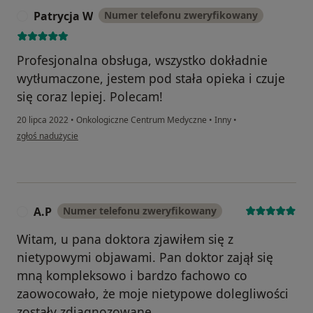
Patrycja W
Numer telefonu zweryfikowany
P
Profesjonalna obsługa, wszystko dokładnie
wytłumaczone, jestem pod stała opieka i czuje
się coraz lepiej. Polecam!
20 lipca 2022
•
Onkologiczne Centrum Medyczne
•
Inny
•
w opinii użytkownika Patrycja W
zgłoś nadużycie
A.P
Numer telefonu zweryfikowany
A
Witam, u pana doktora zjawiłem się z
nietypowymi objawami. Pan doktor zajął się
mną kompleksowo i bardzo fachowo co
zaowocowało, że moje nietypowe dolegliwości
zostały zdiagnozowane.