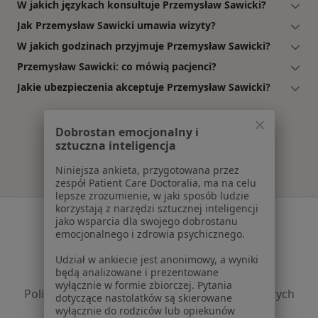
W jakich językach konsultuje Przemysław Sawicki?
Jak Przemysław Sawicki umawia wizyty?
W jakich godzinach przyjmuje Przemysław Sawicki?
Przemysław Sawicki: co mówią pacjenci?
Jakie ubezpieczenia akceptuje Przemysław Sawicki?
Dobrostan emocjonalny i
sztuczna inteligencja
Niniejsza ankieta, przygotowana przez
zespół Patient Care Doctoralia, ma na celu
lepsze zrozumienie, w jaki sposób ludzie
korzystają z narzędzi sztucznej inteligencji
Serwis
jako wsparcia dla swojego dobrostanu
emocjonalnego i zdrowia psychicznego.
Regulamin
Polityka prywatności pacjentów
Udział w ankiecie jest anonimowy, a wyniki
będą analizowane i prezentowane
Polityka prywatności profesjonalistów
wyłącznie w formie zbiorczej. Pytania
Polityka prywatności dla profesjonalistów, których
dotyczące nastolatków są skierowane
dane pozyskaliśmy samodzielnie
wyłącznie do rodziców lub opiekunów