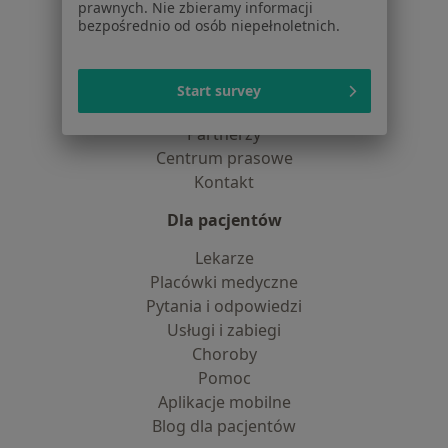
prawnych. Nie zbieramy informacji
Polityka cookies
bezpośrednio od osób niepełnoletnich.
Jak działają wyniki wyszukiwania
Dostępność
O nas
Start survey
Praca
Rekrutujemy!
Partnerzy
Centrum prasowe
Kontakt
Dla pacjentów
Lekarze
Placówki medyczne
Pytania i odpowiedzi
Usługi i zabiegi
Choroby
Pomoc
Aplikacje mobilne
Blog dla pacjentów