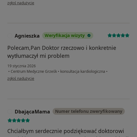
w opinii użytkownika Marek
zgłoś nadużycie
Agnieszka
Weryfikacja wizyty
A
Polecam,Pan Doktor rzeczowo i konkretnie
wytłumaczył mi problem
19 stycznia 2026
•
Centrum Medyczne Grześk
•
konsultacja kardiologiczna
•
w opinii użytkownika Agnieszka
zgłoś nadużycie
DbającaMama
Numer telefonu zweryfikowany
D
Chciałbym serdecznie podziękować doktorowi