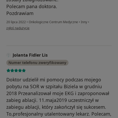
Polecam pana doktora.
Pozdrawiam
20 lipca 2022
•
Onkologiczne Centrum Medyczne
•
Inny
•
w opinii użytkownika A.P
zgłoś nadużycie
Jolanta Fidler Lis
Numer telefonu zweryfikowany
Doktor udzielił mi pomocy podczas mojego
pobytu na SOR w szpitału Biziela w grudniu
2018 Przeanalizował moje EKG i zaproponował
zabieg ablacji. 11.maja2019 uczestniczył w
zabiegu ablacji, który zakończył się sukcesem.
To,profesjonalny utalentowany lekarz. Polecam,