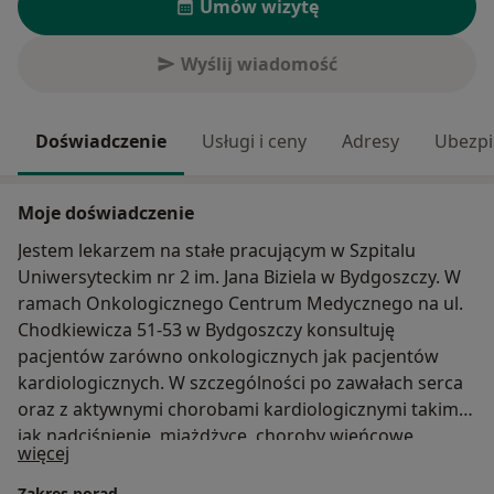
Umów wizytę
Wyślij wiadomość
Doświadczenie
Usługi i ceny
Adresy
Ubezpi
Moje doświadczenie
Jestem lekarzem na stałe pracującym w Szpitalu
Uniwersyteckim nr 2 im. Jana Biziela w Bydgoszczy. W
ramach Onkologicznego Centrum Medycznego na ul.
Chodkiewicza 51-53 w Bydgoszczy konsultuję
pacjentów zarówno onkologicznych jak pacjentów
kardiologicznych. W szczególności po zawałach serca
oraz z aktywnymi chorobami kardiologicznymi takimi
jak nadciśnienie, miażdżyce, choroby wieńcowe,
O mnie
więcej
arytmie i niewydolności. Prowadzimy także pacjentów
zagrożonych chorobami kardiologicznym z uwagi na
Zakres porad