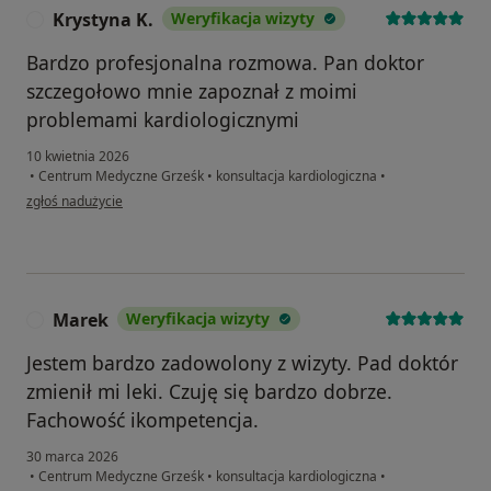
Krystyna K.
Weryfikacja wizyty
K
Bardzo profesjonalna rozmowa. Pan doktor
szczegołowo mnie zapoznał z moimi
problemami kardiologicznymi
10 kwietnia 2026
•
Centrum Medyczne Grześk
•
konsultacja kardiologiczna
•
w opinii użytkownika Krystyna K.
zgłoś nadużycie
Marek
Weryfikacja wizyty
M
Jestem bardzo zadowolony z wizyty. Pad doktór
zmienił mi leki. Czuję się bardzo dobrze.
Fachowość ikompetencja.
30 marca 2026
•
Centrum Medyczne Grześk
•
konsultacja kardiologiczna
•