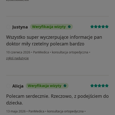
Justyna
Weryfikacja wizyty
J
Wszystko super wyczerpujące informacje pan
doktor miły rzetelny polecam bardzo
10 czerwca 2026
•
PanMedica
•
konsultacja ortopedyczna
•
w opinii użytkownika Justyna
zgłoś nadużycie
Alicja
Weryfikacja wizyty
A
Polecam serdecznie. Rzeczowo, z podejściem do
dziecka.
13 maja 2026
•
PanMedica
•
konsultacja ortopedyczna
•