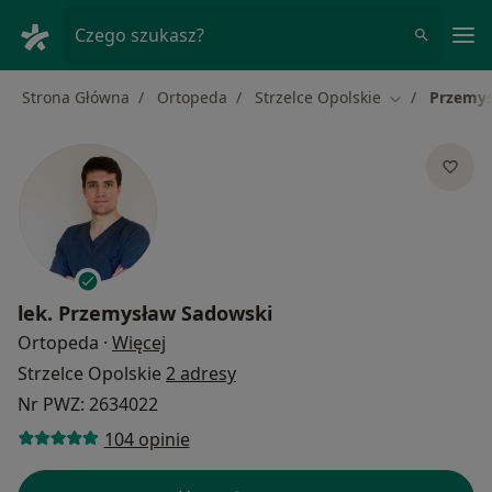
Me
Czego szukasz?
Strona Główna
Ortopeda
Strzelce Opolskie
Przemys
Zmień miasto
lek.
Przemysław Sadowski
O specjalizacjach
Ortopeda
·
Więcej
Strzelce Opolskie
2 adresy
Nr PWZ: 2634022
104 opinie