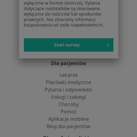
Polityka cookies
wyłącznie w formie zbiorczej. Pytania
Jak działają wyniki wyszukiwania
dotyczące nastolatków są skierowane
wyłącznie do rodziców lub opiekunów
Dostępność
prawnych. Nie zbieramy informacji
O nas
bezpośrednio od osób niepełnoletnich.
Praca
Rekrutujemy!
Partnerzy
Centrum prasowe
Start survey
Kontakt
Dla pacjentów
Lekarze
Placówki medyczne
Pytania i odpowiedzi
Usługi i zabiegi
Choroby
Pomoc
Aplikacje mobilne
Blog dla pacjentów