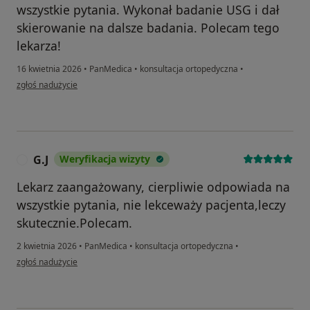
wszystkie pytania. Wykonał badanie USG i dał
skierowanie na dalsze badania. Polecam tego
lekarza!
16 kwietnia 2026
•
PanMedica
•
konsultacja ortopedyczna
•
w opinii użytkownika Anastasiia Zhykharieva
zgłoś nadużycie
G.J
Weryfikacja wizyty
G
Lekarz zaangażowany, cierpliwie odpowiada na
wszystkie pytania, nie lekceważy pacjenta,leczy
skutecznie.Polecam.
2 kwietnia 2026
•
PanMedica
•
konsultacja ortopedyczna
•
w opinii użytkownika G.J
zgłoś nadużycie