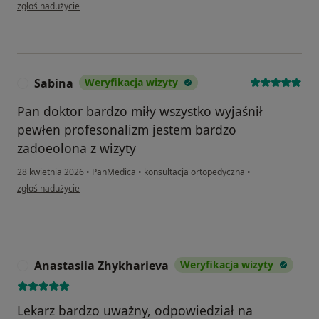
w opinii użytkownika Alicja
zgłoś nadużycie
Sabina
Weryfikacja wizyty
S
Pan doktor bardzo miły wszystko wyjaśnił
pewłen profesonalizm jestem bardzo
zadoeolona z wizyty
28 kwietnia 2026
•
PanMedica
•
konsultacja ortopedyczna
•
w opinii użytkownika Sabina
zgłoś nadużycie
Anastasiia Zhykharieva
Weryfikacja wizyty
A
Lekarz bardzo uważny, odpowiedział na