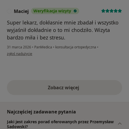
Maciej
Weryfikacja wizyty
M
Super lekarz, dokłasnie mnie zbadał i wszystko
wyjaśnił dokładnie o to mi chodziło. Wizyta
bardzo miła i bez stresu.
31 marca 2026
•
PanMedica
•
konsultacja ortopedyczna
•
w opinii użytkownika Maciej
zgłoś nadużycie
Zobacz więcej
opinie powyżej
Najczęściej zadawane pytania
Jaki jest zakres porad oferowanych przez Przemysław
Sadowski?