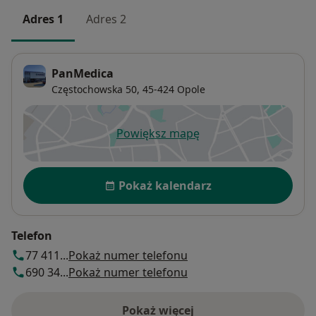
Adres 1
Adres 2
PanMedica
Częstochowska 50,
45-424
Opole
Powiększ mapę
otwiera się w nowej karcie
Dostępność
Pokaż kalendarz
Telefon
77 411...
Pokaż numer telefonu
690 34...
Pokaż numer telefonu
Pokaż więcej