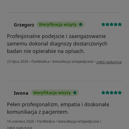
Grzegorz
Weryfikacja wizyty
G
Profesjonalne podejscie i zaangazowanie
samemu dokonal diagnozy dostarczonych
badan nie opierałsie na opisach.
w opinii użytkownik
22 lipca 2026
•
PanMedica
•
konsultacja ortopedyczna
•
zgłoś nadużycie
Iwona
Weryfikacja wizyty
I
Pełen profesjonalizm, empatia i doskonała
komunikacja z pacjentem.
16 czerwca 2026
•
PanMedica
•
konsultacja ortopedyczna
•
w opinii użytkownika Iwona
zgłoś nadużycie