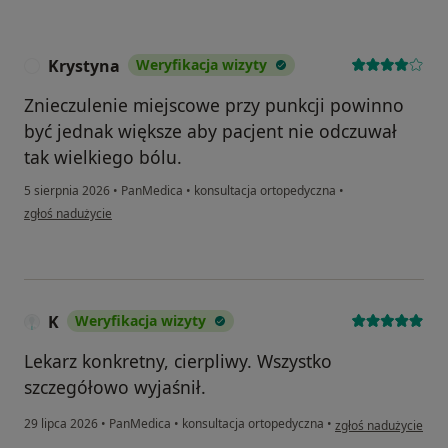
Krystyna
Weryfikacja wizyty
K
Znieczulenie miejscowe przy punkcji powinno
być jednak większe aby pacjent nie odczuwał
tak wielkiego bólu.
5 sierpnia 2026
•
PanMedica
•
konsultacja ortopedyczna
•
w opinii użytkownika Krystyna
zgłoś nadużycie
K
Weryfikacja wizyty
Lekarz konkretny, cierpliwy. Wszystko
szczegółowo wyjaśnił.
w opinii użytkownika
29 lipca 2026
•
PanMedica
•
konsultacja ortopedyczna
•
zgłoś nadużycie