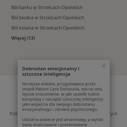
Ból barku w Strzelcach Opolskich
Ból biodra w Strzelcach Opolskich
Ból kolana w Strzelcach Opolskich
Więcej (13)
Więcej w kategorii: Najczęście leczone chorob
Dobrostan emocjonalny i
sztuczna inteligencja
Serwis
Niniejsza ankieta, przygotowana przez
zespół Patient Care Doctoralia, ma na celu
Regulamin
lepsze zrozumienie, w jaki sposób ludzie
korzystają z narzędzi sztucznej inteligencji
Polityka prywatności pacjentów
jako wsparcia dla swojego dobrostanu
Polityka prywatności profesjonalistów
emocjonalnego i zdrowia psychicznego.
Polityka prywatności dla profesjonalistów, których
Udział w ankiecie jest anonimowy, a wyniki
dane pozyskaliśmy samodzielnie
będą analizowane i prezentowane