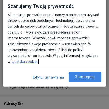
Konsultacja ortopedyczna + USG
Szanujemy Twoją prywatność
170 zł
Szczegóły
Akceptując, pozwalasz nam i naszym partnerom używać
plików cookie (lub podobnych technologii) do zbierania
Iniekcje osocza bogatopłytkowego
danych do celów statystycznych i dostarczania treści w
Szczegóły
oparciu o Twoje zwyczaje przeglądania stron
internetowych. W każdej chwili możesz sprawdzić i
Operacja palucha koślawego
zaktualizować swoje preferencje w ustawieniach. W
Szczegóły
ustawieniach znajdziesz również linki do polityk
prywatności stron trzecich. Więcej informacji znajdziesz
Operacja zespołu cieśni nadgarstka
w
polityka cookies
Szczegóły
Zaakceptuj
Edytuj ustawienia
W jaki sposób ustalane są ceny?
Adresy (2)