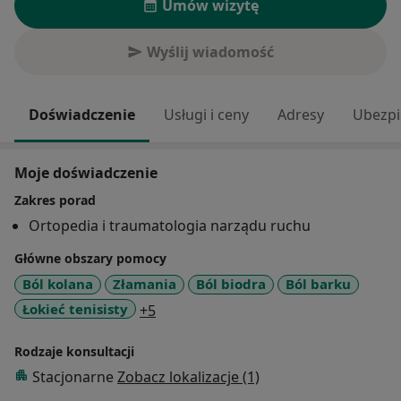
Umów wizytę
Wyślij wiadomość
Doświadczenie
Usługi i ceny
Adresy
Ubezpi
Moje doświadczenie
Zakres porad
Ortopedia i traumatologia narządu ruchu
Główne obszary pomocy
Ból kolana
Złamania
Ból biodra
Ból barku
a11y_sr_more_diseases
Łokieć tenisisty
+5
Rodzaje konsultacji
Stacjonarne
Zobacz lokalizacje (1)