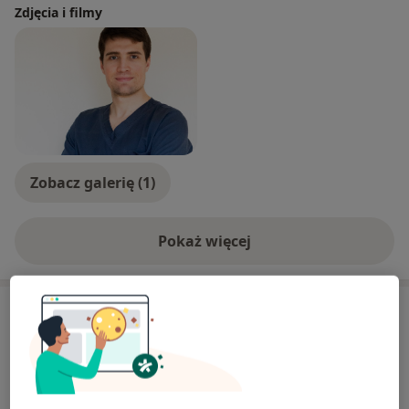
Zdjęcia i filmy
Zobacz galerię (1)
Pokaż więcej
o doświadczeniu
Usługi i ceny
Konsultacja ortopedyczna
Umów wizytę
Od 170 zł
Szczegóły