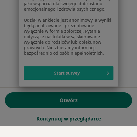
jako wsparcia dla swojego dobrostanu
emocjonalnego i zdrowia psychicznego.
Sąd Rejonowy dla m.st. Warszawy w Warszawie XII
Wydział Gospodarczy KRS
Udział w ankiecie jest anonimowy, a wyniki
będą analizowane i prezentowane
wyłącznie w formie zbiorczej. Pytania
Facebook
otwiera się w nowej karcie
dotyczące nastolatków są skierowane
wyłącznie do rodziców lub opiekunów
prawnych. Nie zbieramy informacji
bezpośrednio od osób niepełnoletnich.
otwiera się w nowej karcie
otwiera się w nowej karcie
otwiera się w nowej karcie
otwiera się w nowej karci
otwiera się
otwi
Polska
,
Türkiye
,
España
,
Italia
,
Deutschland
,
Česko
,
otwiera się w nowej karcie
otwiera się w nowej karcie
otwiera się w nowej karcie
otwiera się w nowej kar
otwiera się 
otwier
Portugal
,
México
,
Chile
,
Brasil
,
Argentina
,
Perú
,
otwiera się w nowej karc
Start survey
Colombia
Płatności kartą
ROZPORZĄDZENIE (UE) 2022/2065 (DSA) art. 24:
Otwórz
15.395.179 użytkowników/miesiąc - Czerwiec 2026
www.znanylekarz.pl © 2026 - Znajdź lekarza i umów
Kontynuuj w przeglądarce
wizytę