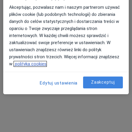
Akceptując, pozwalasz nam i naszym partnerom używać
plików cookie (lub podobnych technologii) do zbierania
danych do celów statystycznych i dostarczania treści w
Nasza średnia ocena na App Store to 4.9 i 4.1 na
Nie znaleźliśmy specjalistów spełniających
oparciu o Twoje zwyczaje przeglądania stron
Google Play Store
podane kryteria
internetowych. W każdej chwili możesz sprawdzić i
zaktualizować swoje preferencje w ustawieniach. W
Rozważ usunięcie niektórych filtrów:
ustawieniach znajdziesz również linki do polityk
prywatności stron trzecich. Więcej informacji znajdziesz
Ubezpieczenia
w
polityka cookies
Zaakceptuj
Edytuj ustawienia
Serwis
Regulamin
Polityka prywatności pacjentów
Polityka prywatności profesjonalistów