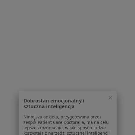
Blog dla pacjentów
Dla profesjonalistów
Cennik
Dla lekarzy
Dla placówek medycznych
Noa Notes
nowość
Baza wiedzy
Centrum Pomocy dla Specjalisty
Kontakt
ZnanyLekarz - Strona główna
ZnanyLekarz Sp. z o.o.
ul. Kolejowa 5/7
Dobrostan emocjonalny i
sztuczna inteligencja
01-217 Warszawa, Polska
Niniejsza ankieta, przygotowana przez
NIP: ⁠7010224868
zespół Patient Care Doctoralia, ma na celu
KRS: ⁠0000347997
lepsze zrozumienie, w jaki sposób ludzie
REGON: ⁠142276657
korzystają z narzędzi sztucznej inteligencji