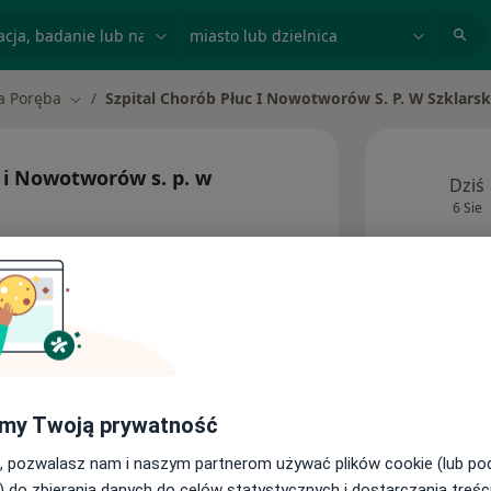
acja, badanie lub nazwisko
miasto lub dzielnica
a Poręba
Szpital Chorób Płuc I Nowotworów S. P. W Szklarsk
Zmień miasto
c i Nowotworów s. p. w
Dziś
6 Sie
res
Ta kl
my Twoją prywatność
, pozwalasz nam i naszym partnerom używać plików cookie (lub p
) do zbierania danych do celów statystycznych i dostarczania treśc