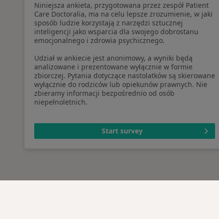
Niniejsza ankieta, przygotowana przez zespół Patient
Care Doctoralia, ma na celu lepsze zrozumienie, w jaki
sposób ludzie korzystają z narzędzi sztucznej
inteligencji jako wsparcia dla swojego dobrostanu
emocjonalnego i zdrowia psychicznego.
Udział w ankiecie jest anonimowy, a wyniki będą
analizowane i prezentowane wyłącznie w formie
zbiorczej. Pytania dotyczące nastolatków są skierowane
wyłącznie do rodziców lub opiekunów prawnych. Nie
zbieramy informacji bezpośrednio od osób
niepełnoletnich.
Start survey
Serwis
Dla pa
Regulamin
Lekarz