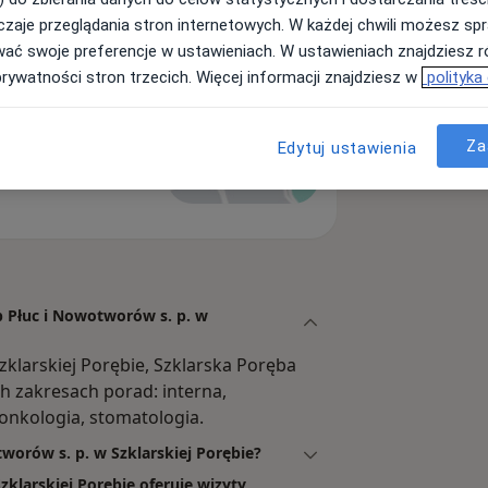
zaje przeglądania stron internetowych. W każdej chwili możesz spr
wać swoje preferencje w ustawieniach. W ustawieniach znajdziesz ró
rskiej Porębie
prywatności stron trzecich. Więcej informacji znajdziesz w
polityka
Powiększ mapę
Za
Edytuj ustawienia
b Płuc i Nowotworów s. p. w
zklarskiej Porębie, Szklarska Poręba
 zakresach porad: interna,
 onkologia, stomatologia.
tworów s. p. w Szklarskiej Porębie?
zklarskiej Porębie oferuje wizyty