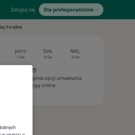
Zaloguj się
Dla profesjonalistów
iej Porębie
Jutro
Sob,
Ndz,
Pon,
Wt,
7 Sie
8 Sie
9 Sie
10 Sie
11 Si
inika nie udostępnia opcji umawiania
wizyt drogą online
odobnych
i w oparciu o