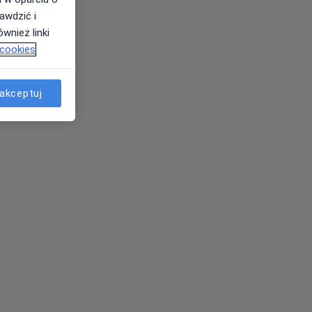
awdzić i
wnież linki
 cookies
akceptuj