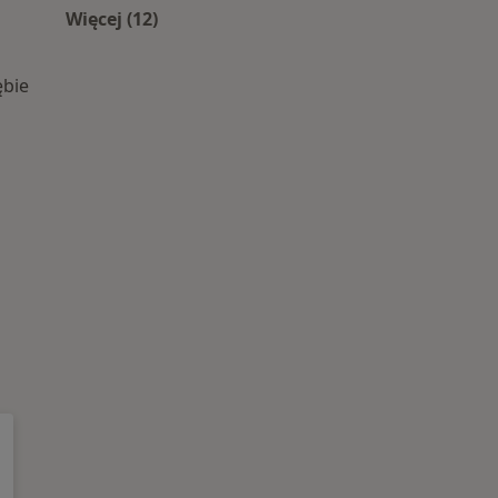
Więcej (12)
Więcej w kategorii: Centra medyczne Intern
ębie
 centra medyczne