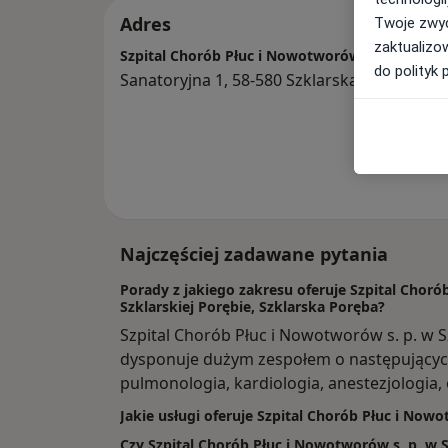
Adres
Twoje zwyc
zaktualizo
Szpital Chorób Płuc i Nowotworów s. p. w Szkla
do polityk 
Sanatoryjna 1, 58-580 Szklarska Poręba
Najczęściej zadawane pytania
Porady z jakiego zakresu oferuje Szpital Choró
Szklarskiej Porębie, Szklarska Poręba?
Szpital Chorób Płuc i Nowotworów s. p. w S
dysponuje dużym zespołem o następujących
pulmonologia, kardiologia, anestezjologia,
Jakie usługi oferuje Szpital Chorób Płuc i Nowo
Czy Szpital Chorób Płuc i Nowotworów s. p. w S