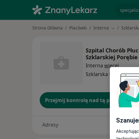
specjaliz
Strona Główna
Placówki
Interna
Szklarsk
Zmień miasto
Szpital Chorób Płu
Szklarskiej Porębie
Interna
więcej
Szklarska Poręba
1 ad
Przejmij kontrolę nad tą placówką
Szanuje
Adresy
Akceptując
technologii