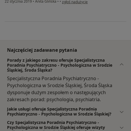
w opinii użytkownika Konto zostało usunięt
22 stycznia 2019
•
Anita Glińska
•
•
zgłoś nadużycie
Najczęściej zadawane pytania
Porady z jakiego zakresu oferuje Specjalistyczna
Poradnia Psychiatryczno - Psychologiczna w Srodzie
Śląskiej, Środa Śląska?
Specjalistyczna Poradnia Psychiatryczno -
Psychologiczna w Srodzie Śląskiej, Środa Śląska
dysponuje dużym zespołem o następujących
zakresach porad: psychologia, psychiatria.
Jakie usługi oferuje Specjalistyczna Poradnia
Psychiatryczno - Psychologiczna w Srodzie Śląskiej?
Czy Specjalistyczna Poradnia Psychiatryczno -
Psychologiczna w Srodzie Śląskiej oferuje wizyty