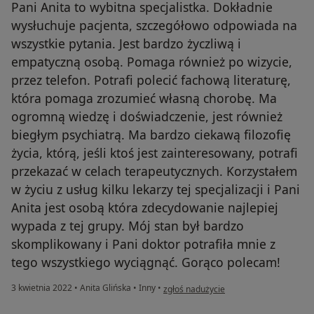
Pani Anita to wybitna specjalistka. Dokładnie
wysłuchuje pacjenta, szczegółowo odpowiada na
wszystkie pytania. Jest bardzo życzliwą i
empatyczną osobą. Pomaga również po wizycie,
przez telefon. Potrafi polecić fachową literaturę,
która pomaga zrozumieć własną chorobę. Ma
ogromną wiedzę i doświadczenie, jest również
biegłym psychiatrą. Ma bardzo ciekawą filozofię
życia, którą, jeśli ktoś jest zainteresowany, potrafi
przekazać w celach terapeutycznych. Korzystałem
w życiu z usług kilku lekarzy tej specjalizacji i Pani
Anita jest osobą która zdecydowanie najlepiej
wypada z tej grupy. Mój stan był bardzo
skomplikowany i Pani doktor potrafiła mnie z
tego wszystkiego wyciągnąć. Gorąco polecam!
w opinii użytkownika Pacjent
3 kwietnia 2022
•
Anita Glińska
•
Inny
•
zgłoś nadużycie