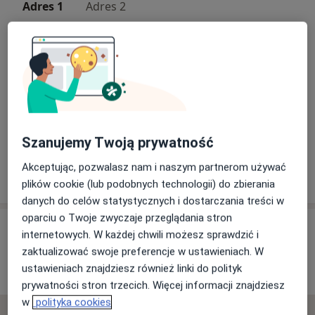
Adres 1
Adres 2
Powiększ mapę
Szanujemy Twoją prywatność
Specjalistyczna Poradnia Psychiatryczno - Psychologiczna
w Srodzie Śląskiej
Akceptując, pozwalasz nam i naszym partnerom używać
ul. Targowa 1F, 55-300 Środa Śląska
plików cookie (lub podobnych technologii) do zbierania
danych do celów statystycznych i dostarczania treści w
oparciu o Twoje zwyczaje przeglądania stron
Opinie o specjalistach (6)
internetowych. W każdej chwili możesz sprawdzić i
zaktualizować swoje preferencje w ustawieniach. W
ustawieniach znajdziesz również linki do polityk
6 opinii
prywatności stron trzecich. Więcej informacji znajdziesz
w
polityka cookies