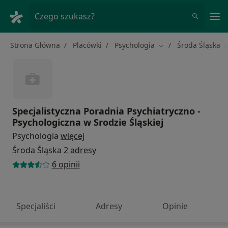
Me
Czego szukasz?
Strona Główna
Placówki
Psychologia
Środa Śląska
Zmień miasto
Z
Specjalistyczna Poradnia Psychiatryczno -
Psychologiczna w Srodzie Śląskiej
Psychologia
więcej
Środa Śląska
2 adresy
6 opinii
Specjaliści
Adresy
Opinie