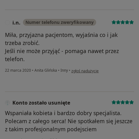
i.n.
Numer telefonu zweryfikowany
I
Miła, przyjazna pacjentom, wyjaśnia co i jak
trzeba zrobić.
Jeśli nie może przyjąć - pomaga nawet przez
telefon.
w opinii użytkownika i.n.
22 marca 2020
•
Anita Glińska
•
Inny
•
zgłoś nadużycie
Konto zostało usunięte
Wspaniała kobieta i bardzo dobry specjalista.
Polecam z całego serca! Nie spotkałem się jeszcze
z takim profesjonalnym podejsciem