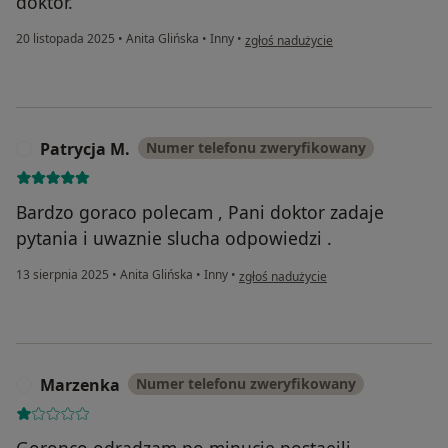
doktor.
w opinii użytkownika Patryk
20 listopada 2025
•
Anita Glińska
•
Inny
•
zgłoś nadużycie
Patrycja M.
Numer telefonu zweryfikowany
P
Bardzo goraco polecam , Pani doktor zadaje
pytania i uwaznie slucha odpowiedzi .
w opinii użytkownika Patrycja M.
13 sierpnia 2025
•
Anita Glińska
•
Inny
•
zgłoś nadużycie
Marzenka
Numer telefonu zweryfikowany
M