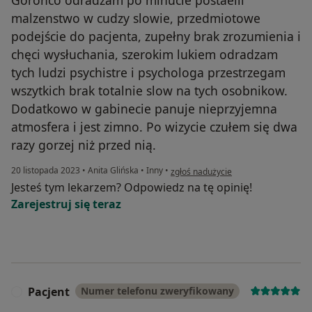
Goronco odradzam po minucie postaeili
malzenstwo w cudzy slowie, przedmiotowe
podejście do pacjenta, zupełny brak zrozumienia i
chęci wysłuchania, szerokim lukiem odradzam
tych ludzi psychistre i psychologa przestrzegam
wszytkich brak totalnie slow na tych osobnikow.
Dodatkowo w gabinecie panuje nieprzyjemna
atmosfera i jest zimno. Po wizycie czułem się dwa
razy gorzej niż przed nią.
w opinii użytkownika Marzenka
20 listopada 2023
•
Anita Glińska
•
Inny
•
zgłoś nadużycie
Jesteś tym lekarzem? Odpowiedz na tę opinię!
Zarejestruj się teraz
Pacjent
Numer telefonu zweryfikowany
P