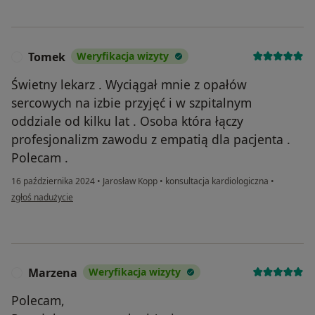
Tomek
Weryfikacja wizyty
T
Świetny lekarz . Wyciągał mnie z opałów
sercowych na izbie przyjęć i w szpitalnym
oddziale od kilku lat . Osoba która łączy
profesjonalizm zawodu z empatią dla pacjenta .
Polecam .
16 października 2024
•
Jarosław Kopp
•
konsultacja kardiologiczna
•
w opinii użytkownika Tomek
zgłoś nadużycie
Marzena
Weryfikacja wizyty
M
Polecam,