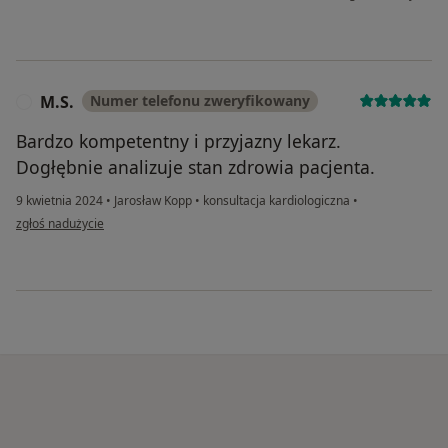
M.S.
Numer telefonu zweryfikowany
M
Bardzo kompetentny i przyjazny lekarz.
Dogłębnie analizuje stan zdrowia pacjenta.
9 kwietnia 2024
•
Jarosław Kopp
•
konsultacja kardiologiczna
•
w opinii użytkownika M.S.
zgłoś nadużycie