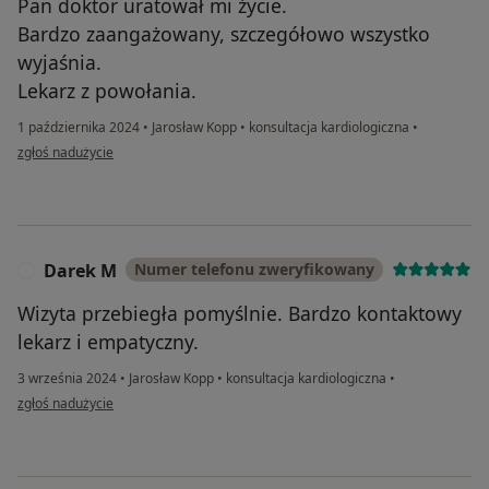
Pan doktor uratował mi życie.
Bardzo zaangażowany, szczegółowo wszystko
wyjaśnia.
Lekarz z powołania.
1 października 2024
•
Jarosław Kopp
•
konsultacja kardiologiczna
•
w opinii użytkownika Marzena
zgłoś nadużycie
Darek M
Numer telefonu zweryfikowany
D
Wizyta przebiegła pomyślnie. Bardzo kontaktowy
lekarz i empatyczny.
3 września 2024
•
Jarosław Kopp
•
konsultacja kardiologiczna
•
w opinii użytkownika Darek M
zgłoś nadużycie