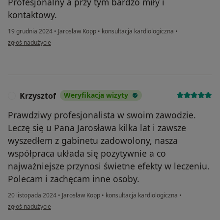
Profesjonalny a przy tym bardzo miły i
kontaktowy.
19 grudnia 2024
•
Jarosław Kopp
•
konsultacja kardiologiczna
•
w opinii użytkownika Daniela
zgłoś nadużycie
Krzysztof
Weryfikacja wizyty
K
Prawdziwy profesjonalista w swoim zawodzie.
Leczę się u Pana Jarosława kilka lat i zawsze
wyszedłem z gabinetu zadowolony, nasza
współpraca układa się pozytywnie a co
najważniejsze przynosi świetne efekty w leczeniu.
Polecam i zachęcam inne osoby.
20 listopada 2024
•
Jarosław Kopp
•
konsultacja kardiologiczna
•
w opinii użytkownika Krzysztof
zgłoś nadużycie