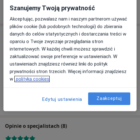
Kardiolog, Internista
Szanujemy Twoją prywatność
12 opinii
Akceptując, pozwalasz nam i naszym partnerom używać
plików cookie (lub podobnych technologii) do zbierania
Adres
danych do celów statystycznych i dostarczania treści w
oparciu o Twoje zwyczaje przeglądania stron
internetowych. W każdej chwili możesz sprawdzić i
zaktualizować swoje preferencje w ustawieniach. W
Powiększ mapę
ustawieniach znajdziesz również linki do polityk
prywatności stron trzecich. Więcej informacji znajdziesz
w
polityka cookies
Prywatna Praktyka Lekarska Jarosław Kopp
Doktora Jerzego Gerarda Koppa 1E, 87-400 Golub-
Zaakceptuj
Edytuj ustawienia
Dobrzyń
Opinie o specjalistach (8)