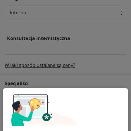
Interna
Konsultacja internistyczna
W jaki sposób ustalane są ceny?
Specjaliści
Internista
Jarosław Kopp