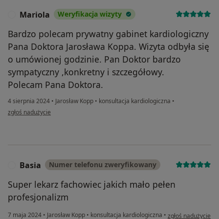
Mariola
Weryfikacja wizyty
M
Bardzo polecam prywatny gabinet kardiologiczny
Pana Doktora Jarosława Koppa. Wizyta odbyła się
o umówionej godzinie. Pan Doktor bardzo
sympatyczny ,konkretny i szczegółowy.
Polecam Pana Doktora.
4 sierpnia 2024
•
Jarosław Kopp
•
konsultacja kardiologiczna
•
w opinii użytkownika Mariola
zgłoś nadużycie
Basia
Numer telefonu zweryfikowany
B
Super lekarz fachowiec jakich mało pełen
profesjonalizm
w opinii użytkowni
7 maja 2024
•
Jarosław Kopp
•
konsultacja kardiologiczna
•
zgłoś nadużycie