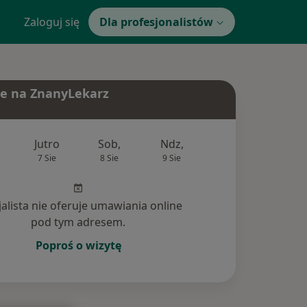
Zaloguj się
Dla profesjonalistów
e na ZnanyLekarz
Jutro
Sob,
Ndz,
Pon,
Wt,
7 Sie
8 Sie
9 Sie
10 Sie
11 Si
jalista nie oferuje umawiania online
pod tym adresem.
Poproś o wizytę