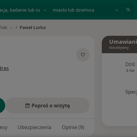
acja, badanie lub nazwisko
miasto lub dzielnica
ński
Paweł Lurka
Zmień miasto
Umawiani
Nieaktywny
 specjalizacjach
Dziś
dres
6 Sie
Spec
Poproś o wizytę
esy
Ubezpieczenia
Opinie (9)