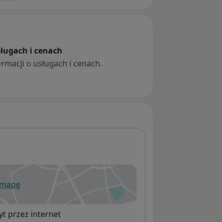
sługach i cenach
ormacji o usługach i cenach.
 mapę
wiera się w nowej karcie
t przez internet