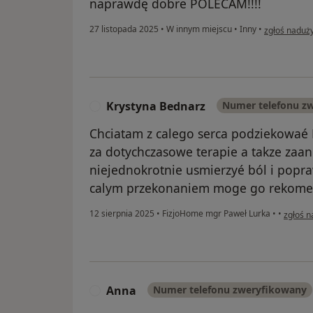
naprawdę dobre POLECAM!!!!
w opinii uży
27 listopada 2025
•
W innym miejscu
•
Inny
•
zgłoś naduż
Krystyna Bednarz
Numer telefonu z
K
Chciatam z calego serca podziekowaé
za dotychczasowe terapie a takze zaa
niejednokrotnie usmierzyé ból i pop
calym przekonaniem moge go rekomend
w opini
12 sierpnia 2025
•
FizjoHome mgr Paweł Lurka
•
•
zgłoś n
Anna
Numer telefonu zweryfikowany
A