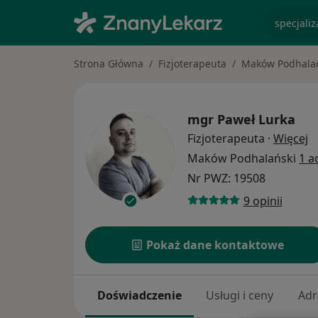
specjaliz
Strona Główna
Fizjoterapeuta
Maków Podhala
mgr
Paweł Lurka
O
Fizjoterapeuta
·
Więcej
Maków Podhalański
1 a
Nr PWZ: 19508
9 opinii
Pokaż dane kontaktowe
Doświadczenie
Usługi i ceny
Adr