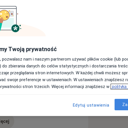
h na Uniwersytecie Rzeszowskim na
e fizjoterapeuty, swoje doświadczenie
akopanem, Suchej Beskidzkiej, a także
my Twoją prywatność
cjalizujący się w rehabilitacji
, pozwalasz nam i naszym partnerom używać plików cookie (lub p
) do zbierania danych do celów statystycznych i dostarczania treśc
tkie procedury lecznicze w Państwa
zaje przeglądania stron internetowych. W każdej chwili możesz spr
szowa
Łokieć golfisty
wać swoje preferencje w ustawieniach. W ustawieniach znajdziesz ró
ses
 następujące zabiegi i metody: PNF,
prywatności stron trzecich. Więcej informacji znajdziesz w
polityka
, laseroterpię, pole magnetyczne, falę
lnie i z pełnym zaangażowaniem.
Za
Edytuj ustawienia
edzę na szkoleniach i kursach.
ie dolegliwości bólowych oraz powrót
ęcej
doświadczeniu
jenta.