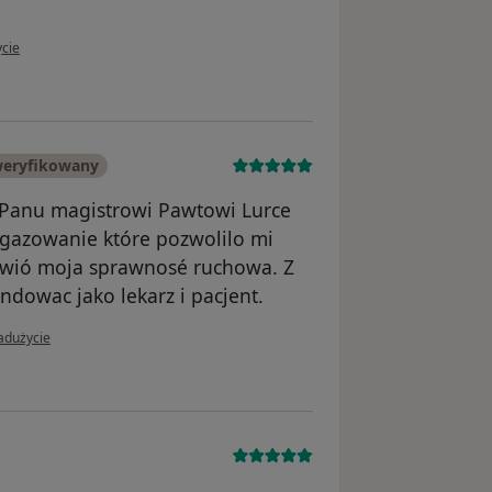
tkownika Karolina
ycie
weryfikowany
 Panu magistrowi Pawtowi Lurce
ngazowanie które pozwolilo mi
rawió moja sprawnosé ruchowa. Z
owac jako lekarz i pacjent.
i użytkownika Krystyna Bednarz
adużycie