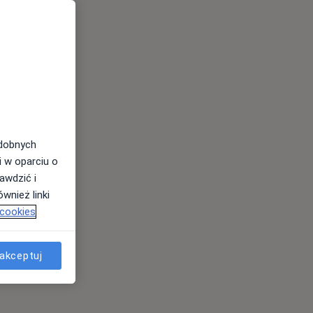
odobnych
i w oparciu o
awdzić i
wnież linki
 cookies
akceptuj