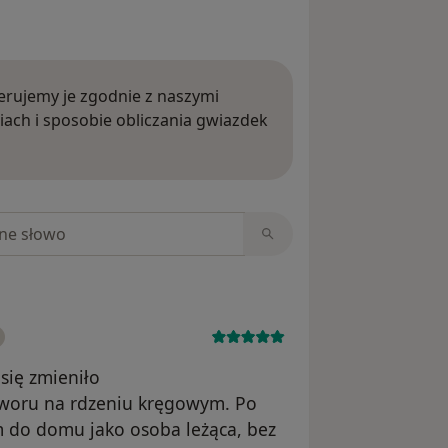
rujemy je zgodnie z naszymi
iach i sposobie obliczania gwiazdek
ięcej o opiniach
niach
się zmieniło
tworu na rdzeniu kręgowym. Po
łam do domu jako osoba leżąca, bez