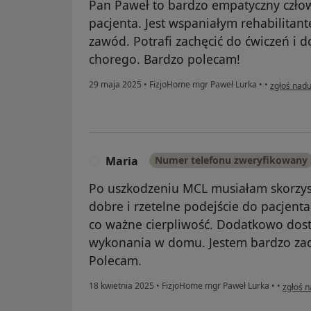
Pan Paweł to bardzo empatyczny człow
pacjenta. Jest wspaniałym rehabilitan
zawód. Potrafi zachęcić do ćwiczeń i 
chorego. Bardzo polecam!
w opinii u
29 maja 2025
•
FizjoHome mgr Paweł Lurka
•
•
zgłoś nadu
Maria
Numer telefonu zweryfikowany
M
Po uszkodzeniu MCL musiałam skorzys
dobre i rzetelne podejście do pacjent
co ważne cierpliwość. Dodatkowo dos
wykonania w domu. Jestem bardzo zado
Polecam.
w opini
18 kwietnia 2025
•
FizjoHome mgr Paweł Lurka
•
•
zgłoś 