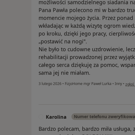
możliwości samodzielnego siadania na
Pana Pawła polecono mi w bardzo tr
momencie mojego życia. Przez ponad r
wkładając w każdą wizytę ogrom wiedz
po kroku, dzięki jego pracy, cierpliwoś
„postawić na nogi".
Nie było to cudowne uzdrowienie, lecz 
rehabilitacji prowadzonej przez wyjątk
całego serca dziękuję za pomoc, wspar
sama jej nie miałam.
w opi
3 lutego 2026
•
FizjoHome mgr Paweł Lurka
•
Inny
•
zgłoś
Karolina
Numer telefonu zweryfikow
K
Bardzo polecam, bardzo miła usługa, 