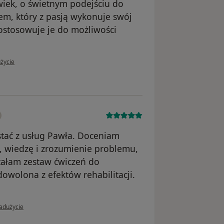
iek, o świetnym podejściu do
tem, który z pasją wykonuje swój
dostosowuje je do możliwości
żytkownika Anna
życie
tać z usług Pawła. Doceniam
a, wiedzę i zrozumienie problemu,
tałam zestaw ćwiczeń do
wolona z efektów rehabilitacji.
i użytkownika Maria
nadużycie