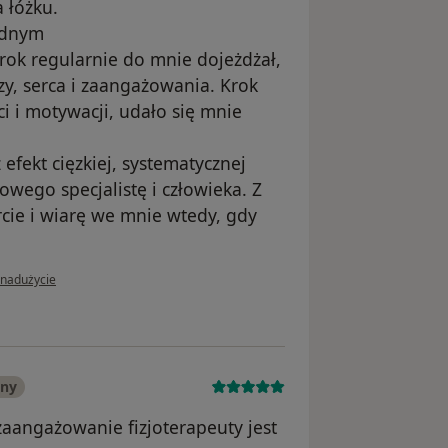
 łóżku.
udnym
ok regularnie do mnie dojeżdżał,
y, serca i zaangażowania. Krok
ci i motywacji, udało się mnie
efekt cięzkiej, systematycznej
owego specjalistę i człowieka. Z
cie i wiarę we mnie wtedy, gdy
nii użytkownika Marta
 nadużycie
any
zaangażowanie fizjoterapeuty jest