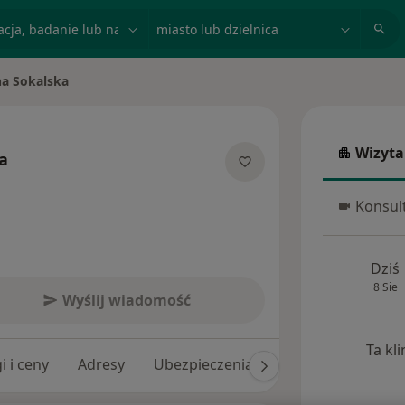
acja, badanie lub nazwisko
miasto lub dzielnica
na Sokalska
sto
Wizyta
a
Wizyta w
jalizacjach
Konsult
Konsulta
Dziś
8 Sie
Wyślij wiadomość
Ta kl
i i ceny
Adresy
Ubezpieczenia
Opinie (3)