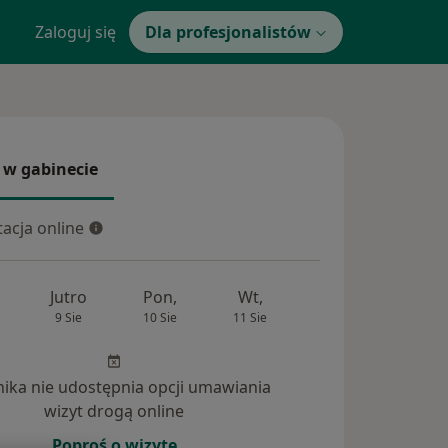
Zaloguj się
Dla profesjonalistów
 w gabinecie
 gabinecie
acja online
cja online
Jutro
Pon,
Wt,
Śr,
Czw
9 Sie
10 Sie
11 Sie
12 Sie
13 Si
inika nie udostępnia opcji umawiania
wizyt drogą online
Poproś o wizytę