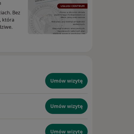
n
iach. Bez
, która
dziwe.
Umów wizytę
Umów wizytę
Umów wizytę