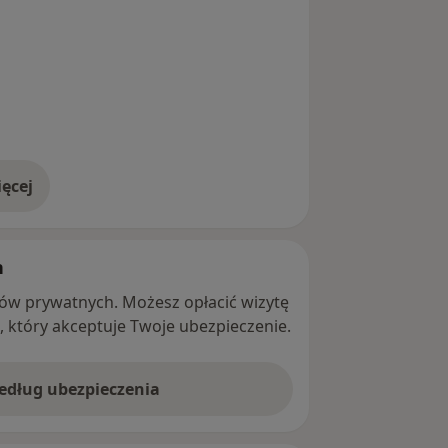
ęcej
adresie
h
ntów prywatnych. Możesz opłacić wizytę
ę, który akceptuje Twoje ubezpieczenie.
według ubezpieczenia