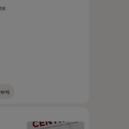
ine
ęcej
doświadczeniu