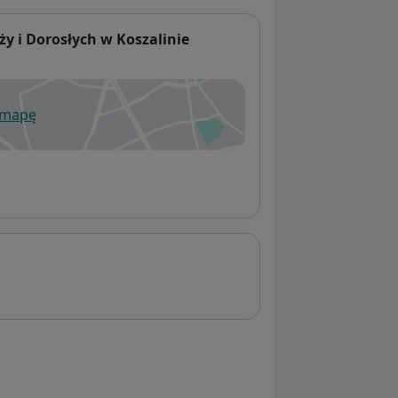
y i Dorosłych w Koszalinie
 mapę
wiera się w nowej karcie