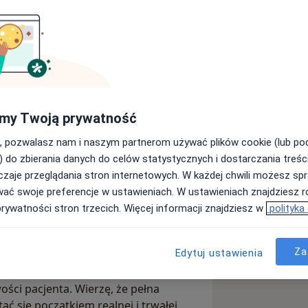
empatią wspiera dzieci, młodzież oraz
ciami emocjonalnymi i wyzwaniami
zliwą przestrzeń, w której można
zaakceptowanym.
my Twoją prywatność
ącymi trudności emocjonalnych,
żonego nastroju czy trudności w
, pozwalasz nam i naszym partnerom używać plików cookie (lub p
ż rodziców, pomagając im lepiej
) do zbierania danych do celów statystycznych i dostarczania treśc
truktywne sposoby radzenia sobie w
zaje przeglądania stron internetowych. W każdej chwili możesz spr
wać swoje preferencje w ustawieniach. W ustawieniach znajdziesz ró
prywatności stron trzecich. Więcej informacji znajdziesz w
polityka
przeciążeniem emocjonalnym, kryzysami
ą lepiej zrozumieć siebie, swoje
Za
Edytuj ustawienia
dejście, autentyczny kontakt oraz
ci pacjenta. Wierzę, że pełna
ć się początkiem realnej i trwałej