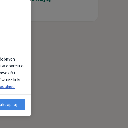
odobnych
i w oparciu o
awdzić i
wnież linki
 cookies
akceptuj