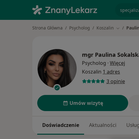
specjaliz
Strona Główna
Psycholog
Koszalin
Pauli
Zmień mia
mgr
Paulina Sokalsk
O spec
Psycholog
·
Więcej
Koszalin
1 adres
3 opinie
Umów wizytę
Doświadczenie
Aktualności
Usług