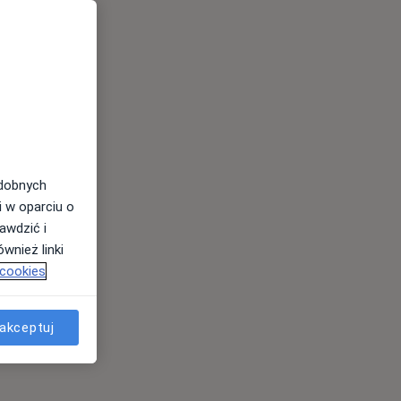
odobnych
i w oparciu o
awdzić i
wnież linki
 cookies
akceptuj