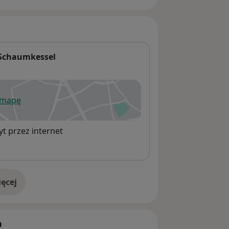
 Schaumkessel
 mapę
wiera się w nowej karcie
t przez internet
ęcej
adresie
h