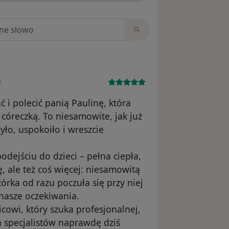
niach
 i polecić panią Paulinę, która
córeczką. To niesamowite, jak już
yło, uspokoiło i wreszcie
dejściu do dzieci – pełna ciepła,
 ale też coś więcej: niesamowitą
córka od razu poczuła się przy niej
 nasze oczekiwania.
wi, który szuka profesjonalnej,
h specjalistów naprawdę dziś