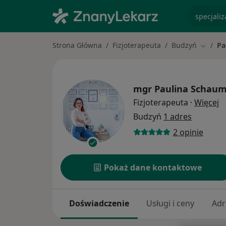
specjaliz
Strona Główna
Fizjoterapeuta
Budzyń
Pa
Zmień 
mgr
Paulina Schaum
O
Fizjoterapeuta
·
Więcej
Budzyń
1 adres
2 opinie
Pokaż dane kontaktowe
Doświadczenie
Usługi i ceny
Adr