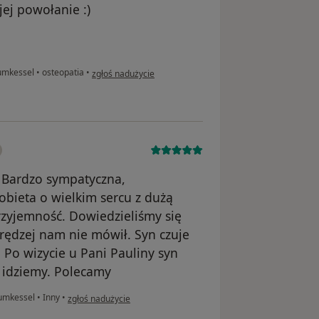
jej powołanie :)
w opinii użytkownika Kajka
aumkessel
•
osteopatia
•
zgłoś nadużycie
. Bardzo sympatyczna,
obieta o wielkim sercu z dużą
rzyjemność. Dowiedzieliśmy się
prędzej nam nie mówił. Syn czuje
i. Po wizycie u Pani Pauliny syn
 idziemy. Polecamy
w opinii użytkownika Beata
aumkessel
•
Inny
•
zgłoś nadużycie