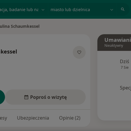
acja, badanie lub nazwisko
miasto lub dzielnica
ulina Schaumkessel
miasto
Umawiani
Nieaktywny
kessel
 specjalizacjach
Dziś
7 Sie
Spec
Poproś o wizytę
esy
Ubezpieczenia
Opinie (2)