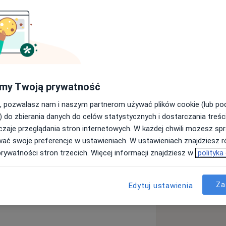
apii i osteopatii.
 podnoszę swoje kwalifikacje.
na szkoleniach podyplomowych, które
powstawania dolegliwości pacjentów.
u i możliwości ich rozwiązywania,
my Twoją prywatność
 pracy w obszarach ciała pacjenta,
, pozwalasz nam i naszym partnerom używać plików cookie (lub p
 dolegliwości.
) do zbierania danych do celów statystycznych i dostarczania treśc
epsze i długofalowe efekty, udzielam
zaje przeglądania stron internetowych. W każdej chwili możesz spr
bić pacjent, aby aktywnie wpływać na
wać swoje preferencje w ustawieniach. W ustawieniach znajdziesz ró
prywatności stron trzecich. Więcej informacji znajdziesz w
polityka
Za
Edytuj ustawienia
słupa
Rwa kulszowa
es