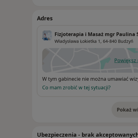
Adres
Fizjoterapia i Masaż mgr Paulina
Władysława Łokietka 1,
64-840
Budzyń
Powiększ
ot
Dostępność
W tym gabinecie nie można umawiać wizy
Co mam zrobić w tej sytuacji?
Pokaż wi
o 
Ubezpieczenia - brak akceptowanyc