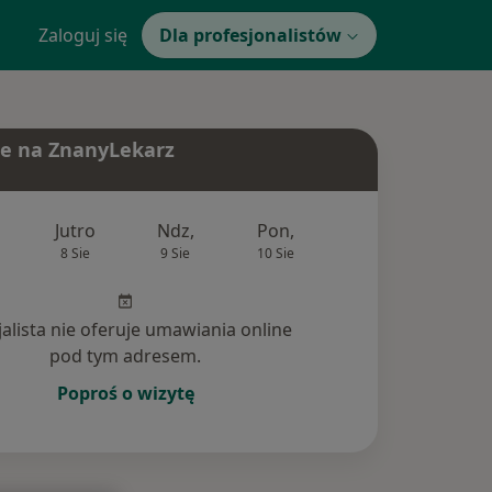
Zaloguj się
Dla profesjonalistów
e na ZnanyLekarz
Jutro
Ndz,
Pon,
Wt,
Śr,
8 Sie
9 Sie
10 Sie
11 Sie
12 Si
jalista nie oferuje umawiania online
pod tym adresem.
Poproś o wizytę