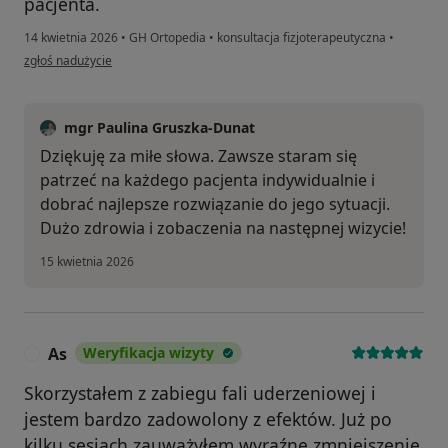
pacjenta.
14 kwietnia 2026
•
GH Ortopedia
•
konsultacja fizjoterapeutyczna
•
w opinii użytkownika Krystian
zgłoś nadużycie
mgr Paulina Gruszka-Dunat
Dziękuję za miłe słowa. Zawsze staram się
patrzeć na każdego pacjenta indywidualnie i
dobrać najlepsze rozwiązanie do jego sytuacji.
Dużo zdrowia i zobaczenia na następnej wizycie!
15 kwietnia 2026
As
Weryfikacja wizyty
A
Skorzystałem z zabiegu fali uderzeniowej i
jestem bardzo zadowolony z efektów. Już po
kilku sesjach zauważyłem wyraźne zmniejszenie