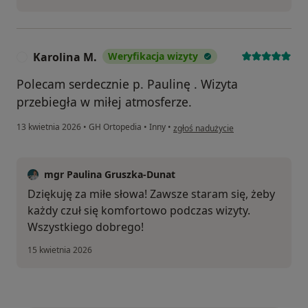
Karolina M.
Weryfikacja wizyty
K
Polecam serdecznie p. Paulinę . Wizyta
przebiegła w miłej atmosferze.
w opinii użytkownika Karolina M.
13 kwietnia 2026
•
GH Ortopedia
•
Inny
•
zgłoś nadużycie
mgr Paulina Gruszka-Dunat
Dziękuję za miłe słowa! Zawsze staram się, żeby
każdy czuł się komfortowo podczas wizyty.
Wszystkiego dobrego!
15 kwietnia 2026