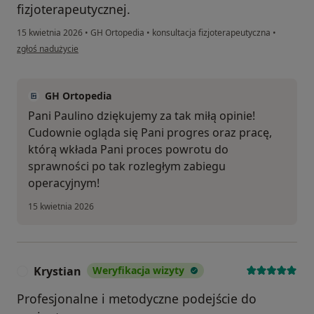
fizjoterapeutycznej.
15 kwietnia 2026
•
GH Ortopedia
•
konsultacja fizjoterapeutyczna
•
w opinii użytkownika Paulina G.
zgłoś nadużycie
GH Ortopedia
Pani Paulino dziękujemy za tak miłą opinie!
Cudownie ogląda się Pani progres oraz pracę,
którą wkłada Pani proces powrotu do
sprawności po tak rozległym zabiegu
operacyjnym!
15 kwietnia 2026
Krystian
Weryfikacja wizyty
K
Profesjonalne i metodyczne podejście do