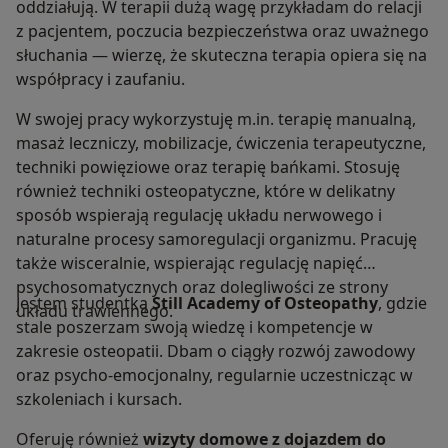
oddziałują. W terapii dużą wagę przykładam do relacji
z pacjentem, poczucia bezpieczeństwa oraz uważnego
słuchania — wierzę, że skuteczna terapia opiera się na
współpracy i zaufaniu.
W swojej pracy wykorzystuję m.in. terapię manualną,
masaż leczniczy, mobilizacje, ćwiczenia terapeutyczne,
techniki powięziowe oraz terapię bańkami. Stosuję
również techniki osteopatyczne, które w delikatny
sposób wspierają regulację układu nerwowego i
naturalne procesy samoregulacji organizmu. Pracuję
także wisceralnie, wspierając regulację napięć
psychosomatycznych oraz dolegliwości ze strony
Jestem studentką
Still Academy of Osteopathy
, gdzie
układu trawiennego.
stale poszerzam swoją wiedzę i kompetencje w
zakresie osteopatii. Dbam o ciągły rozwój zawodowy
oraz psycho-emocjonalny, regularnie uczestnicząc w
szkoleniach i kursach.
Oferuję również
wizyty domowe z dojazdem do