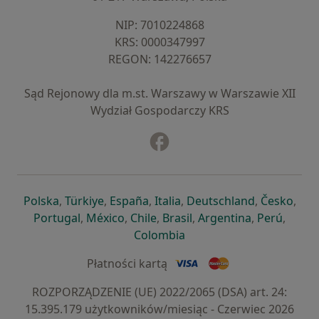
NIP: ⁠7010224868
KRS: ⁠0000347997
REGON: ⁠142276657
Sąd Rejonowy dla m.st. Warszawy w Warszawie XII
Wydział Gospodarczy KRS
Facebook
otwiera się w nowej karcie
otwiera się w nowej karcie
otwiera się w nowej karcie
otwiera się w nowej karcie
otwiera się w nowej karci
otwiera się
otwi
Polska
,
Türkiye
,
España
,
Italia
,
Deutschland
,
Česko
,
otwiera się w nowej karcie
otwiera się w nowej karcie
otwiera się w nowej karcie
otwiera się w nowej kar
otwiera się 
otwier
Portugal
,
México
,
Chile
,
Brasil
,
Argentina
,
Perú
,
otwiera się w nowej karc
Colombia
Płatności kartą
ROZPORZĄDZENIE (UE) 2022/2065 (DSA) art. 24:
15.395.179 użytkowników/miesiąc - Czerwiec 2026