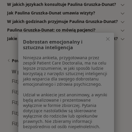
W jakich językach konsultuje Paulina Gruszka-Dunat?
Jak Paulina Gruszka-Dunat umawia wizyty?
W jakich godzinach przyjmuje Paulina Gruszka-Dunat?
Paulina Gruszka-Dunat: co mówią pacjenci?
Jakie ubezpieczenia akceptuje Paulina Gruszka-Dunat?
Dobrostan emocjonalny i
sztuczna inteligencja
Niniejsza ankieta, przygotowana przez
Powiązane wyszukiwania
zespół Patient Care Doctoralia, ma na celu
lepsze zrozumienie, w jaki sposób ludzie
W pobliżu Szczyrku
korzystają z narzędzi sztucznej inteligencji
jako wsparcia dla swojego dobrostanu
Fizjoterapeuci w Bielsku-Białej
emocjonalnego i zdrowia psychicznego.
Fizjoterapeuci w Tychach
Udział w ankiecie jest anonimowy, a wyniki
będą analizowane i prezentowane
Fizjoterapeuci w Oświęcimiu
wyłącznie w formie zbiorczej. Pytania
dotyczące nastolatków są skierowane
Fizjoterapeuci w Bieruniu
wyłącznie do rodziców lub opiekunów
prawnych. Nie zbieramy informacji
Fizjoterapeuci w Żorach
bezpośrednio od osób niepełnoletnich.