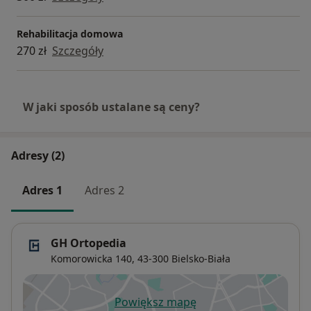
pracę narządu żucia i poprawić komfort
codziennego funkcjonowania.
Rehabilitacja domowa
​ Umów się na konsultację
270 zł
Szczegóły
W jaki sposób ustalane są ceny?
Adresy (2)
Adres 1
Adres 2
GH Ortopedia
Komorowicka 140,
43-300
Bielsko-Biała
Powiększ mapę
otwiera się w nowej karcie