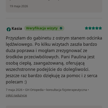
19 maja 2026
Kasia
Weryfikacja wizyty
K
Przyszłam do gabinetu z ostrym stanem odcinka
lędźwiowego. Po kilku wizytach zaszła bardzo
duża poprawa i mogłam zrezygnować ze
środków przeciwbólowych. Pani Paulina jest
osobą ciepłą, zaangażowaną, oferującą
wszechstronne podejście do dolegliwości.
Jeszcze raz bardzo dziękuję za pomoc i z serca
polecam :)
7 maja 2026
•
GH Ortopedia
•
konsultacja fizjoterapeutyczna
•
w opinii użytkownika Kasia
zgłoś nadużycie