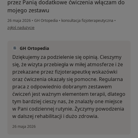
przez Panią dodatkowe ćwiczenia włączam do
mojego zestawu
26 maja 2026
•
GH Ortopedia
•
konsultacja fizjoterapeutyczna
•
w opinii użytkownika Beata
zgłoś nadużycie
GH Ortopedia
Dziękujemy za podzielenie się opinią. Cieszymy
się, że wizyta przebiegła w miłej atmosferze i że
przekazane przez fizjoterapeutkę wskazówki
oraz ćwiczenia okazały się pomocne. Regularna
praca z odpowiednio dobranym zestawem
ćwiczeń jest ważnym elementem terapii, dlatego
tym bardziej cieszy nas, że znalazły one miejsce
w Pani codziennej rutynie. Życzymy powodzenia
w dalszej rehabilitacji i dużo zdrowia.
26 maja 2026