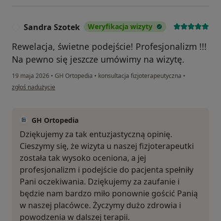
Sandra Szotek
Weryfikacja wizyty
S
Rewelacja, świetne podejście! Profesjonalizm !!!
Na pewno się jeszcze umówimy na wizytę.
19 maja 2026
•
GH Ortopedia
•
konsultacja fizjoterapeutyczna
•
w opinii użytkownika Sandra Szotek
zgłoś nadużycie
GH Ortopedia
Dziękujemy za tak entuzjastyczną opinię.
Cieszymy się, że wizyta u naszej fizjoterapeutki
została tak wysoko oceniona, a jej
profesjonalizm i podejście do pacjenta spełniły
Pani oczekiwania. Dziękujemy za zaufanie i
będzie nam bardzo miło ponownie gościć Panią
w naszej placówce. Życzymy dużo zdrowia i
powodzenia w dalszej terapii.