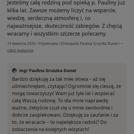
Jesteśmy całą rodziną pod opieką p. Pauliny już
kilka lat. Zawsze możemy liczyć na wsparcie,
wiedzę, serdeczną atmosferę i, co
najważniejsze, skuteczność zabiegów. Z chęcią
wracamy i wszystkim szczerze polecamy.
15 kwietnia 2026
•
Fizjoterapia i Osteopatia Paulina Gruszka Dunat
•
•
w opinii użytkownika Berenika Konar-Mynarek
zgłoś nadużycie
mgr Paulina Gruszka-Dunat
Bardzo dziękuję za tak miłe słowa – aż się
uśmiechnęłam, czytając! Ogromnie się cieszę, że
mogę towarzyszyć Wam już tyle lat i wspierać
całą Waszą rodzinę. To dla mnie naprawdę
ważne, żebyście czuli się u mnie swobodnie i
dobrze zaopiekowani. Dziękuję za zaufanie i za
to, że wracacie – to największa radość! Do
zobaczenia na kolejnych wizytach!