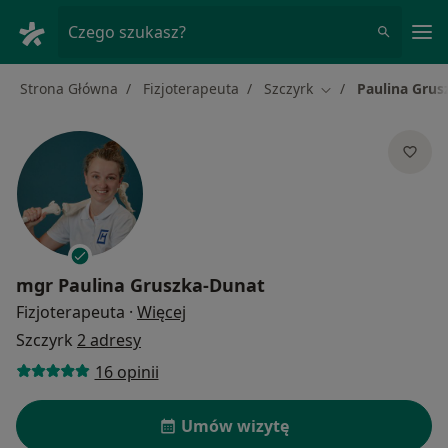
Me
Czego szukasz?
Strona Główna
Fizjoterapeuta
Szczyrk
Paulina Grus
Zmień miasto
mgr
Paulina Gruszka-Dunat
O specjalizacjach
Fizjoterapeuta
·
Więcej
Szczyrk
2 adresy
16 opinii
Umów wizytę