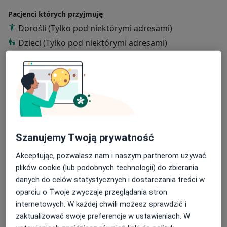
Pacjenci których przyjmuję
Dorośli (Tylko pod niektórymi adresami)
Dzieci (Tylko pod niektórymi adresami)
Rodzaje konsultacji
Stacjonarne
Zobacz lokalizacje (1)
Zdjęcia i filmy
Szanujemy Twoją prywatność
Akceptując, pozwalasz nam i naszym partnerom używać
plików cookie (lub podobnych technologii) do zbierania
danych do celów statystycznych i dostarczania treści w
Zobacz galerię (10)
oparciu o Twoje zwyczaje przeglądania stron
internetowych. W każdej chwili możesz sprawdzić i
zaktualizować swoje preferencje w ustawieniach. W
Pokaż więcej