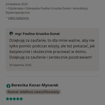
24 kwietnia 2026
•
Fizjoterapia i Osteopatia Paulina Gruszka Dunat
•
konsultacja
fizjoterapeutyczna
w opinii użytkownika Natalia
•
zgłoś nadużycie
mgr Paulina Gruszka-Dunat
Dziękuję za zaufanie, to dla mnie ważne, aby nie
tylko pomóc podczas wizyty, ale też pokazać, jak
bezpiecznie i skutecznie pracować w domu.
Dziękuję za zaufanie i serdecznie pozdrawiam!
30 kwietnia 2026
Berenika Konar-Mynarek
B
Numer telefonu zweryfikowany