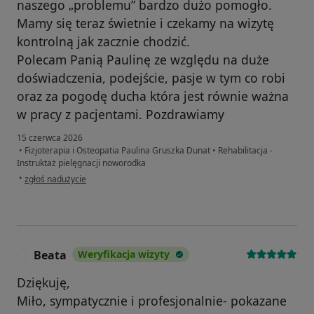
naszego „problemu” bardzo dużo pomogło.
Mamy się teraz świetnie i czekamy na wizytę
kontrolną jak zacznie chodzić.
Polecam Panią Paulinę ze względu na duże
doświadczenia, podejście, pasje w tym co robi
oraz za pogodę ducha która jest równie ważna
w pracy z pacjentami. Pozdrawiamy
15 czerwca 2026
•
Fizjoterapia i Osteopatia Paulina Gruszka Dunat
•
Rehabilitacja -
Instruktaż pielęgnacji noworodka
w opinii użytkownika Karolina
•
zgłoś nadużycie
Beata
Weryfikacja wizyty
B
Dziękuję,
Miło, sympatycznie i profesjonalnie- pokazane