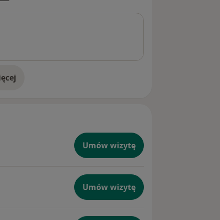
ęcej
doświadczeniu
Umów wizytę
Umów wizytę