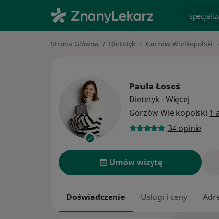
specjaliz
Strona Główna
Dietetyk
Gorzów Wielkopolski
Paula Łosoś
O specja
Dietetyk
·
Więcej
Gorzów Wielkopolski
1 
34 opinie
Umów wizytę
Doświadczenie
Usługi i ceny
Adr