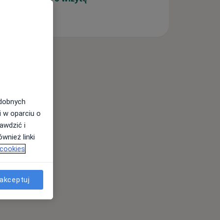
odobnych
i w oparciu o
awdzić i
wnież linki
 cookies
akceptuj