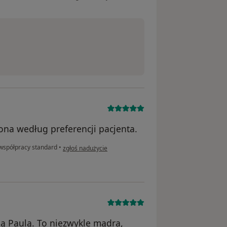
ona według preferencji pacjenta.
w opinii użytkownika Aga
 współpracy standard
•
zgłoś nadużycie
ą Paulą. To niezwykle mądra,