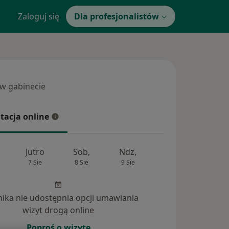
Zaloguj się
Dla profesjonalistów
 w gabinecie
 gabinecie
tacja online
cja online
Jutro
Sob,
Ndz,
Pon,
Wt,
7 Sie
8 Sie
9 Sie
10 Sie
11 Si
inika nie udostępnia opcji umawiania
wizyt drogą online
Poproś o wizytę