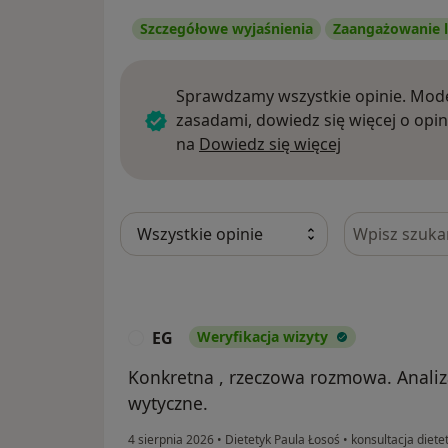
Szczegółowe wyjaśnienia
Zaangażowanie l
Sprawdzamy wszystkie opinie. Mode
zasadami, dowiedz się więcej o opin
Dowiedz się w
na
Dowiedz się więcej
Szukaj w opi
EG
Weryfikacja wizyty
E
Konkretna , rzeczowa rozmowa. Analiza
wytyczne.
4 sierpnia 2026
•
Dietetyk Paula Łosoś
•
konsultacja diete