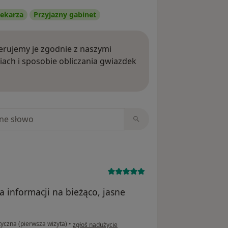
ekarza
Przyjazny gabinet
rujemy je zgodnie z naszymi
iach i sposobie obliczania gwiazdek
ięcej o opiniach
niach
 informacji na bieżąco, jasne
w opinii użytkownika EG
tyczna (pierwsza wizyta)
•
zgłoś nadużycie