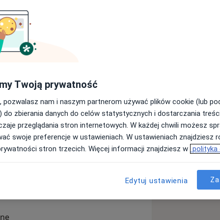
iem specjalizującym się w zaburzeniach
omaganiu redukcji masy ciała. Od
ącym się z różnorodnymi problemami
 źródła trudności zdrowotnych i
e wspierają równowagę organizmu.
my Twoją prywatność
a zmianie nawyków żywieniowych, ale
amopoczucia moich klientów. Utrata
, pozwalasz nam i naszym partnerom używać plików cookie (lub p
nym dodatkiem do osiągania głębszej
) do zbierania danych do celów statystycznych i dostarczania treśc
zaje przeglądania stron internetowych. W każdej chwili możesz spr
resu dietetyki hormonalnej, żywienia
wać swoje preferencje w ustawieniach. W ustawieniach znajdziesz ró
rzypadku są podstawą mojej pracy.
prywatności stron trzecich. Więcej informacji znajdziesz w
polityka
o
Choroby dietozależne
rmonii – zapraszam Cię do współpracy!
Za
Edytuj ustawienia
ine