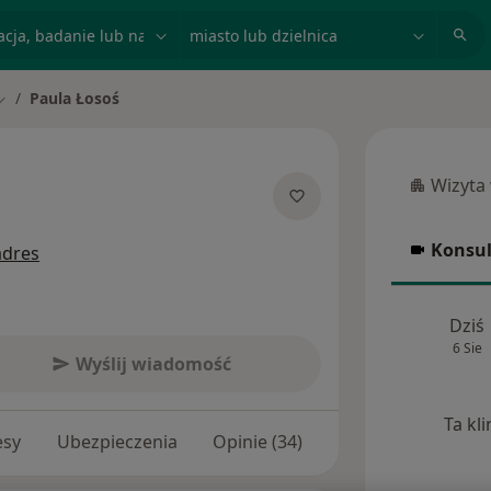
acja, badanie lub nazwisko
miasto lub dzielnica
Paula Łosoś
Zmień miasto
Wizyta
Wizyta w
lizacjach
Konsul
adres
Konsulta
Dziś
6 Sie
Wyślij wiadomość
Ta kl
esy
Ubezpieczenia
Opinie (34)