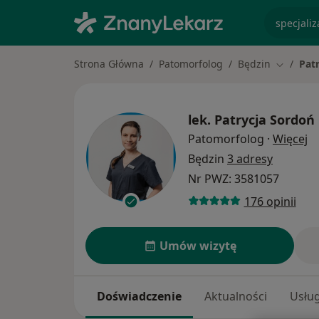
specjaliz
Strona Główna
Patomorfolog
Będzin
Pat
Zmień mi
lek.
Patrycja Sordoń
O 
Patomorfolog
·
Więcej
Będzin
3 adresy
Nr PWZ: 3581057
176 opinii
Umów wizytę
Doświadczenie
Aktualności
Usług