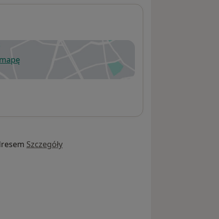
 mapę
wiera się w nowej karcie
dresem
Szczegóły