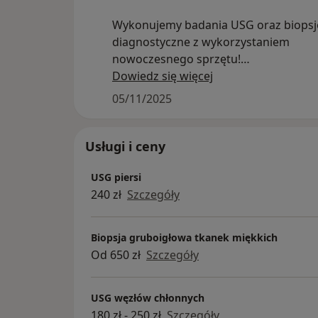
Wykonujemy badania USG oraz biopsj
diagnostyczne z wykorzystaniem
nowoczesnego sprzętu!
To bezpieczne, szybkie i skuteczne m
Dowiedz się więcej
pozwalające na wczesne wykrycie zmi
05/11/2025
chorobowych.
Zaufaj profesjonalistom – postaw na
diagnozę!
Usługi i ceny
USG piersi
240 zł
Szczegóły
Biopsja gruboigłowa tkanek miękkich
Od 650 zł
Szczegóły
USG węzłów chłonnych
180 zł - 250 zł
Szczegóły