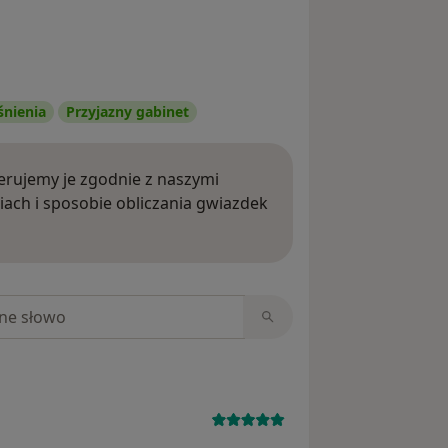
śnienia
Przyjazny gabinet
rujemy je zgodnie z naszymi
iach i sposobie obliczania gwiazdek
ięcej o opiniach
niach