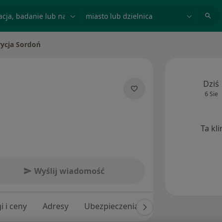
acja, badanie lub nazwisko
miasto lub dzielnica
rycja Sordoń
asto
Dziś
6 Sie
specjalizacjach
Ta kl
Wyślij wiadomość
i i ceny
Adresy
Ubezpieczenia
Opinie (176)