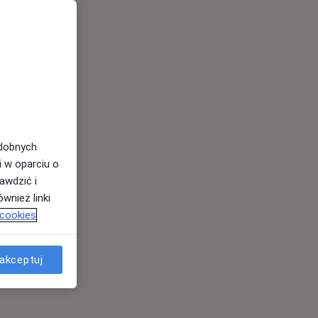
odobnych
i w oparciu o
awdzić i
wnież linki
 cookies
akceptuj