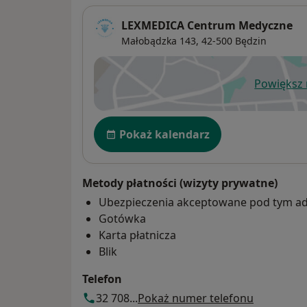
LEXMEDICA Centrum Medyczne
Małobądzka 143,
42-500
Będzin
Powiększ
ot
Dostępność
Pokaż kalendarz
Metody płatności (wizyty prywatne)
Ubezpieczenia akceptowane pod tym a
Gotówka
Karta płatnicza
Blik
Telefon
32 708...
Pokaż numer telefonu