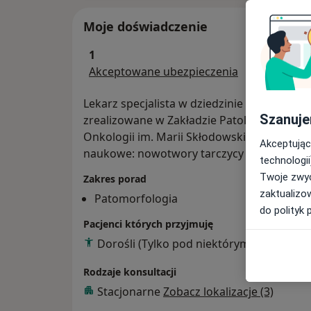
Moje doświadczenie
1
Akceptowane ubezpieczenia
Lekarz specjalista w dziedzinie patomorfolo
Szanuje
zrealizowane w Zakładzie Patologii Nowo
Onkologii im. Marii Skłodowskiej-Curie w 
Akceptując
naukowe: nowotwory tarczycy oraz nowotw
technologii
Twoje zwyc
Zakres porad
zaktualizo
Patomorfologia
do polityk 
Pacjenci których przyjmuję
Dorośli (Tylko pod niektórymi adresami)
Rodzaje konsultacji
Stacjonarne
Zobacz lokalizacje (3)