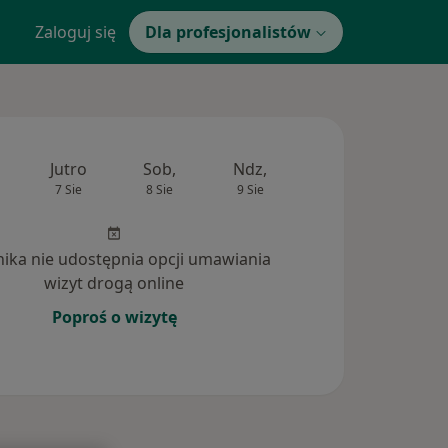
Zaloguj się
Dla profesjonalistów
Jutro
Sob,
Ndz,
Pon,
Wt,
7 Sie
8 Sie
9 Sie
10 Sie
11 Si
inika nie udostępnia opcji umawiania
wizyt drogą online
Poproś o wizytę