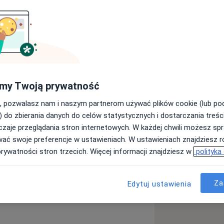
gii. Szkolenie specjalizacyjne
my Twoją prywatność
tworów Narodowego Instytutu
Gliwicach. Zainteresowania zawodowe i
, pozwalasz nam i naszym partnerom używać plików cookie (lub p
ory gruczołu piersiowego.
) do zbierania danych do celów statystycznych i dostarczania treśc
zaje przeglądania stron internetowych. W każdej chwili możesz spr
wać swoje preferencje w ustawieniach. W ustawieniach znajdziesz ró
prywatności stron trzecich. Więcej informacji znajdziesz w
polityka
Za
Edytuj ustawienia