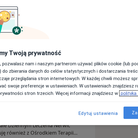
fikowanym psychoterapeutą poznawczo-
my Twoją prywatność
 historia, sposób przeżywania świata,
, pozwalasz nam i naszym partnerom używać plików cookie (lub p
ię ludzi takimi, jakimi są. Potrafię
) do zbierania danych do celów statystycznych i dostarczania treśc
 w której można poczuć się
zaje przeglądania stron internetowych. W każdej chwili możesz spr
psychologię, którą ukończyłam na
wać swoje preferencje w ustawieniach. W ustawieniach znajdziesz ró
prywatności stron trzecich. Więcej informacji znajdziesz w
polityka
adni Leczenia Uzależnień i
eczenia Uzależnień przy Centrum
Za
Edytuj ustawienia
j dla dzieci w Rudzie Śląskiej-
ziale Dziennym Leczenia Nerwic
ję również z Ośrodkiem Terapii