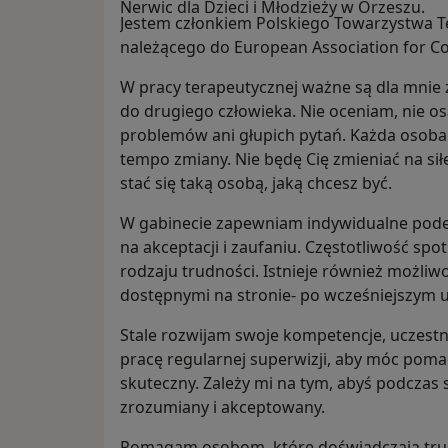
Nerwic dla Dzieci i Młodzieży w Orzeszu.
Jestem członkiem Polskiego Towarzystwa Te
należącego do European Association for Co
W pracy terapeutycznej ważne są dla mnie
do drugiego człowieka. Nie oceniam, nie o
problemów ani głupich pytań. Każda osoba 
tempo zmiany. Nie będę Cię zmieniać na siłę
stać się taką osobą, jaką chcesz być.
W gabinecie zapewniam indywidualne podej
na akceptacji i zaufaniu. Częstotliwość sp
rodzaju trudności. Istnieje również możli
dostępnymi na stronie- po wcześniejszym 
Stale rozwijam swoje kompetencje, uczestn
pracę regularnej superwizji, aby móc pom
skuteczny. Zależy mi na tym, abyś podczas 
zrozumiany i akceptowany.
Pomagam osobom, które doświadczają trud