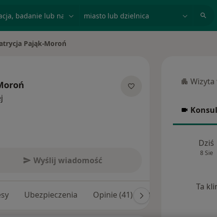
acja, badanie lub nazwisko
miasto lub dzielnica
atrycja Pająk-Moroń
Wizyta
-Moroń
Wizyta w
O specjalizacjach
j
Konsul
Konsulta
Dziś
8 Sie
Wyślij wiadomość
Ta kl
esy
Ubezpieczenia
Opinie (41)
Odpowiedzi na pyta