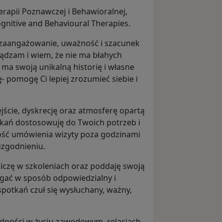
rapii Poznawczej i Behawioralnej,
gnitive and Behavioural Therapies.
 zaangażowanie, uważność i szacunek
sądzam i wiem, że nie ma błahych
ma swoją unikalną historię i własne
- pomogę Ci lepiej zrozumieć siebie i
ście, dyskrecję oraz atmosferę opartą
otkań dostosowuję do Twoich potrzeb i
wość umówienia wizyty poza godzinami
uzgodnieniu.
iczę w szkoleniach oraz poddaję swoją
agać w sposób odpowiedzialny i
spotkań czuł się wysłuchany, ważny,
ności w życiu zawodowym, relacjach,