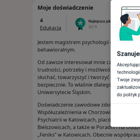
Moje doświadczenie
4
Edukacja
Jestem magistrem psychologii oraz certy
behawioralnym.
Szanuje
Od zawsze interesował mnie człowiek- jego
Akceptując
trudności, potrzeby i możliwości zmiany. Lub
technologii
słuchać, towarzyszyć i tworzyć przestrzeń,
Twoje zwyc
bezpiecznie. To właśnie dlatego wybrałam 
zaktualizo
Uniwersytecie Śląskim.
do polityk 
Doświadczenie zawodowe zdobywałam w Por
Współuzależnienia w Chorzowie, Poradni L
Psychiatrii w Katowicach, placówce rodzinne
Bielszowicach, a także w Poradni i na Odd
„Feniks” w Katowicach. Obecnie współpracu