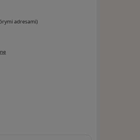
tórymi adresami)
ine