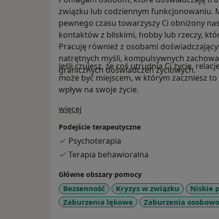
związku lub codziennym funkcjonowaniu. Mo
pewnego czasu towarzyszy Ci obniżony nastró
kontaktów z bliskimi, hobby lub rzeczy, któ
Pracuję również z osobami doświadczającym
natrętnych myśli, kompulsywnych zachowań
Jeśli czujesz, że coś utrudnia Ci życie, rela
granicznych doświadczeń życiowych.
może być miejscem, w którym zaczniesz to
wpływ na swoje życie.
O mnie
więcej
Podejście terapeutyczne
Psychoterapia
Terapia behawioralna
Główne obszary pomocy
Bezsenność
Kryzys w związku
Niskie 
Zaburzenia lękowe
Zaburzenia osobowo