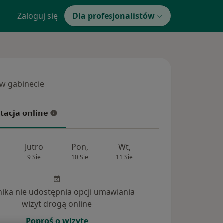
Zaloguj się
Dla profesjonalistów
 w gabinecie
 gabinecie
tacja online
cja online
Jutro
Pon,
Wt,
Śr,
Czw
9 Sie
10 Sie
11 Sie
12 Sie
13 Si
inika nie udostępnia opcji umawiania
nia (5)
wizyt drogą online
Poproś o wizytę