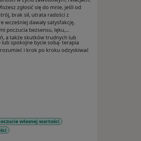
żesz zgłosić się do mnie, jeśli od
j, brak sił, utrata radości z
re wcześniej dawały satysfakcję.
i poczucia bezsensu, lęku,
, a także skutków trudnych lub
cje lub spokojne bycie sobą- terapia
 rozumieć i krok po kroku odzyskiwać
poczucie własnej wartości
ści