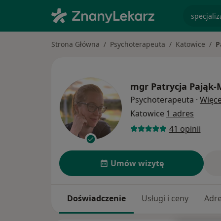
specjaliz
Strona Główna
Psychoterapeuta
Katowice
P
mgr
Patrycja Pająk
Psychoterapeuta
·
Więce
Katowice
1 adres
41 opinii
Umów wizytę
Doświadczenie
Usługi i ceny
Adr