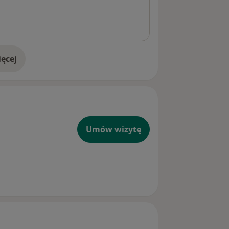
ęcej
doświadczeniu
Umów wizytę