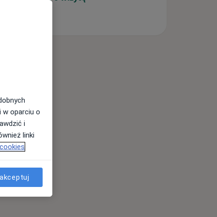
odobnych
i w oparciu o
awdzić i
wnież linki
 cookies
akceptuj