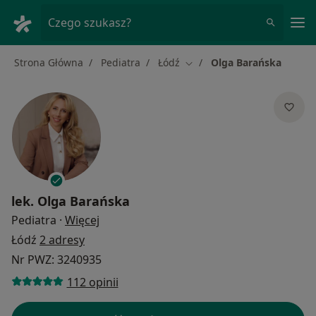
Me
Czego szukasz?
Strona Główna
Pediatra
Łódź
Olga Barańska
Zmień miasto
lek.
Olga Barańska
O specjalizacjach
Pediatra
·
Więcej
Łódź
2 adresy
Nr PWZ: 3240935
112 opinii