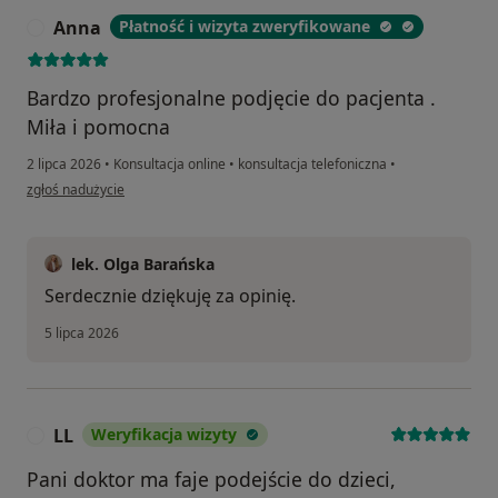
Anna
Płatność i wizyta zweryfikowane
A
Bardzo profesjonalne podjęcie do pacjenta .
Miła i pomocna
2 lipca 2026
•
Konsultacja online
•
konsultacja telefoniczna
•
w opinii użytkownika Anna
zgłoś nadużycie
lek. Olga Barańska
Serdecznie dziękuję za opinię.
5 lipca 2026
LL
Weryfikacja wizyty
L
Pani doktor ma faje podejście do dzieci,