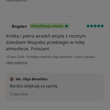
Bogdan
Weryfikacja wizyty
B
Krótka i pełna wrażeń wizyta z rocznym
dzieckiem Wszystko przebiegło w miłej
atmosferze. Polecam!
10 lipca 2026
•
Praktyka Lekarska Olga Barańska
•
bilans zdrowia
•
w opinii użytkownika Bogdan
zgłoś nadużycie
lek. Olga Barańska
Bardzo dziękuję za opinię.
15 lipca 2026