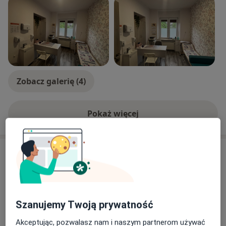
Zobacz galerię (4)
Pokaż więcej
o doświadczeniu
Aktualności
lek. Olga Barańska
Zagajnikowa 35, 91-849 Łódź
Prowadzę również konsultacje w weekendy i
Szanujemy Twoją prywatność
święta oraz wizyty domowe. Prośba o kontakt
telefoniczny żeby omówić szczegóły wizyty
Akceptując, pozwalasz nam i naszym partnerom używać