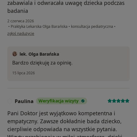
zabawiala i odwracała uwagę dziecka podczas
badania
2 czerwca 2026
•
Praktyka Lekarska Olga Barańska
•
konsultacja pediatryczna
•
w opinii użytkownika LL
zgłoś nadużycie
lek. Olga Barańska
Bardzo dziękuję za opinię.
15 lipca 2026
Paulina
Weryfikacja wizyty
P
Pani Doktor jest wyjątkowo kompetentna i
empatyczny. Zawsze dokładnie bada dziecko,
cierpliwie odpowiada na wszystkie pytania.
Wizyty przebiegają w miłej atmosferze, dzięki