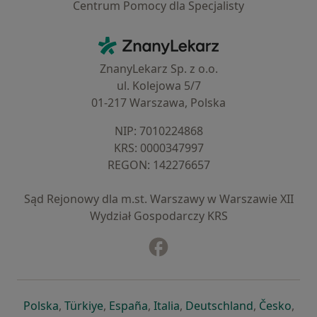
Centrum Pomocy dla Specjalisty
Kontakt
ZnanyLekarz - Strona główna
ZnanyLekarz Sp. z o.o.
ul. Kolejowa 5/7
01-217 Warszawa, Polska
NIP: ⁠7010224868
KRS: ⁠0000347997
REGON: ⁠142276657
Sąd Rejonowy dla m.st. Warszawy w Warszawie XII
Wydział Gospodarczy KRS
Facebook
otwiera się w nowej karcie
otwiera się w nowej karcie
otwiera się w nowej karcie
otwiera się w nowej karcie
otwiera się w nowej karci
otwiera się
otwi
Polska
,
Türkiye
,
España
,
Italia
,
Deutschland
,
Česko
,