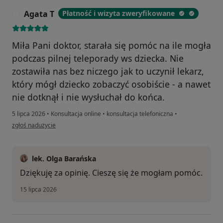
Agata T
Płatność i wizyta zweryfikowane
A
Miła Pani doktor, starała się pomóc na ile mogła
podczas pilnej teleporady ws dziecka. Nie
zostawiła nas bez niczego jak to uczynił lekarz,
który mógł dziecko zobaczyć osobiście - a nawet
nie dotknął i nie wysłuchał do końca.
5 lipca 2026
•
Konsultacja online
•
konsultacja telefoniczna
•
w opinii użytkownika Agata T
zgłoś nadużycie
lek. Olga Barańska
Dziękuję za opinię. Cieszę się że mogłam pomóc.
15 lipca 2026