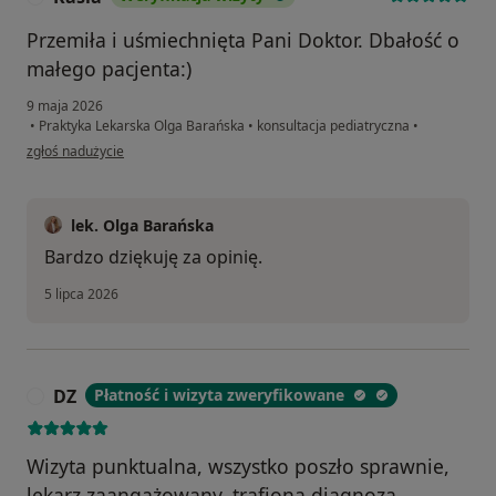
Przemiła i uśmiechnięta Pani Doktor. Dbałość o
małego pacjenta:)
9 maja 2026
•
Praktyka Lekarska Olga Barańska
•
konsultacja pediatryczna
•
w opinii użytkownika Kasia
zgłoś nadużycie
lek. Olga Barańska
Bardzo dziękuję za opinię.
5 lipca 2026
DZ
Płatność i wizyta zweryfikowane
D
Wizyta punktualna, wszystko poszło sprawnie,
lekarz zaangażowany, trafiona diagnoza.