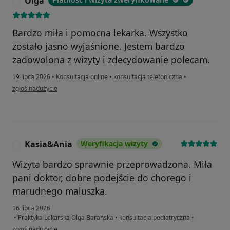
Olga
O
Bardzo miła i pomocna lekarka. Wszystko
zostało jasno wyjaśnione. Jestem bardzo
zadowolona z wizyty i zdecydowanie polecam.
19 lipca 2026
•
Konsultacja online
•
konsultacja telefoniczna
•
w opinii użytkownika Olga
zgłoś nadużycie
Kasia&Ania
Weryfikacja wizyty
K
Wizyta bardzo sprawnie przeprowadzona. Miła
pani doktor, dobre podejście do chorego i
marudnego maluszka.
16 lipca 2026
•
Praktyka Lekarska Olga Barańska
•
konsultacja pediatryczna
•
w opinii użytkownika Kasia&Ania
zgłoś nadużycie