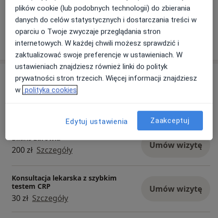
domowej.
plików cookie (lub podobnych technologii) do zbierania
W gabinecie jest możliwość wykonania testu
danych do celów statystycznych i dostarczania treści w
Combo ( grypa+Covid-19+RSV) oraz test-CRP
Dowiedz się więcej
oparciu o Twoje zwyczaje przeglądania stron
internetowych. W każdej chwili możesz sprawdzić i
26/01/2026
zaktualizować swoje preferencje w ustawieniach. W
ustawieniach znajdziesz również linki do polityk
Usługi i ceny
prywatności stron trzecich. Więcej informacji znajdziesz
w
polityka cookies
Konsultacja pediatryczna
Umów wizytę
Od 200 zł
Szczegóły
Zaakceptuj
Edytuj ustawienia
Bilans zdrowia
Umów wizytę
200 zł
Szczegóły
Konsultacja lekarska z szybkim
testem CRP
Umów wizytę
30 zł
Szczegóły