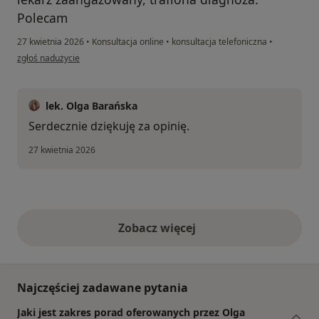
Polecam
27 kwietnia 2026
•
Konsultacja online
•
konsultacja telefoniczna
•
w opinii użytkownika DZ
zgłoś nadużycie
lek. Olga Barańska
Serdecznie dziękuję za opinię.
27 kwietnia 2026
Zobacz więcej
opinie powyżej
Najczęściej zadawane pytania
Jaki jest zakres porad oferowanych przez Olga