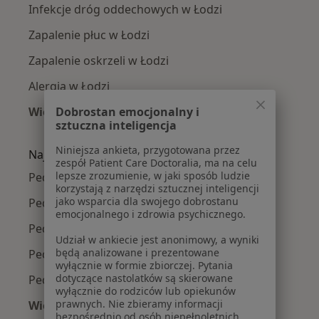
Infekcje dróg oddechowych w Łodzi
Zapalenie płuc w Łodzi
Zapalenie oskrzeli w Łodzi
Alergia w Łodzi
Więcej (15)
Dobrostan emocjonalny i
sztuczna inteligencja
Więcej w kategorii: Najczęście leczone chorob
Niniejsza ankieta, przygotowana przez
Najpopularniejsze ubezpieczenia
zespół Patient Care Doctoralia, ma na celu
lepsze zrozumienie, w jaki sposób ludzie
Pediatrzy z Allianz w Łodzi
korzystają z narzędzi sztucznej inteligencji
jako wsparcia dla swojego dobrostanu
Pediatrzy z Medicover w Łodzi
emocjonalnego i zdrowia psychicznego.
Pediatrzy z NFZ w Łodzi
Udział w ankiecie jest anonimowy, a wyniki
będą analizowane i prezentowane
Pediatrzy z PZU Zdrowie w Łodzi
wyłącznie w formie zbiorczej. Pytania
dotyczące nastolatków są skierowane
Pediatrzy z TU Zdrowie w Łodzi
wyłącznie do rodziców lub opiekunów
prawnych. Nie zbieramy informacji
Więcej (1)
bezpośrednio od osób niepełnoletnich.