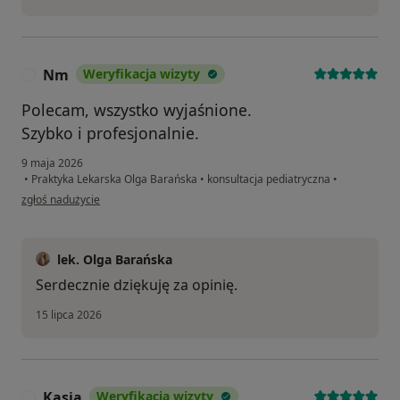
Nm
Weryfikacja wizyty
N
Polecam, wszystko wyjaśnione.
Szybko i profesjonalnie.
9 maja 2026
•
Praktyka Lekarska Olga Barańska
•
konsultacja pediatryczna
•
w opinii użytkownika Nm
zgłoś nadużycie
lek. Olga Barańska
Serdecznie dziękuję za opinię.
15 lipca 2026
Kasia
Weryfikacja wizyty
K