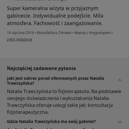
Super kameralna wizyta w przyjaznym
gabinecie. Indywidualne podejście. Miła
atmosfera. Fachowość i zaangażowanie.
16 stycznia 2019
•
Manufaktura Zdrowia
•
kłopoty z kręgosłupem
•
w opinii użytkownika Konto zostało usunięte
zgłoś nadużycie
Najczęściej zadawane pytania
Jaki jest zakres porad oferowanych przez Natalia
Trawczyńska?
Natalia Trawczyńska to fizjoterapeuta. Na podstawie
swojego doświadczenia i wykształcenia Natalia
Trawczyńska oferuje usługi takie jak: konsultacja
fizjoterapeutyczna.
Gdzie Natalia Trawczyńska ma swój gabinet?