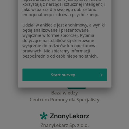
Placówki medyczne
korzystają z narzędzi sztucznej inteligencji
Pytania i odpowiedzi
jako wsparcia dla swojego dobrostanu
emocjonalnego i zdrowia psychicznego.
Usługi i zabiegi
Choroby
Udział w ankiecie jest anonimowy, a wyniki
Pomoc
będą analizowane i prezentowane
wyłącznie w formie zbiorczej. Pytania
Aplikacje mobilne
dotyczące nastolatków są skierowane
Blog dla pacjentów
wyłącznie do rodziców lub opiekunów
prawnych. Nie zbieramy informacji
Dla profesjonalistów
bezpośrednio od osób niepełnoletnich.
Cennik
Dla lekarzy
Start survey
Dla placówek medycznych
Noa Notes
nowość
Baza wiedzy
Centrum Pomocy dla Specjalisty
Kontakt
ZnanyLekarz - Strona główna
ZnanyLekarz Sp. z o.o.