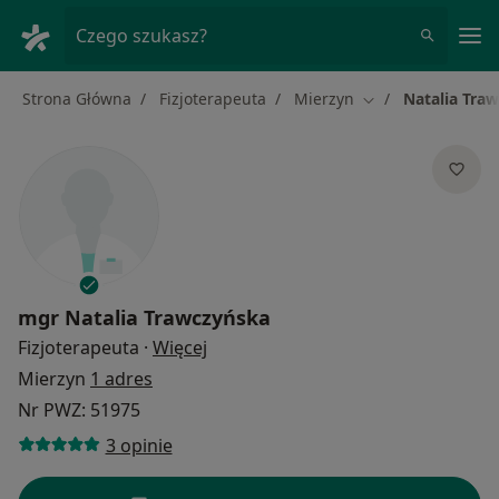
Me
Czego szukasz?
Strona Główna
Fizjoterapeuta
Mierzyn
Natalia Tra
Zmień miasto
mgr
Natalia Trawczyńska
O specjalizacjach
Fizjoterapeuta
·
Więcej
Mierzyn
1 adres
Nr PWZ: 51975
3 opinie