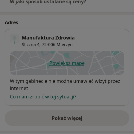
W jaki sposób ustalane są ceny?
Adres
Manufaktura Zdrowia
Śliczna 4,
72-006
Mierzyn
Powiększ mapę
otwiera się w nowej karcie
Dostępność
W tym gabinecie nie można umawiać wizyt przez
internet
Co mam zrobić w tej sytuacji?
Pokaż więcej
o adresie