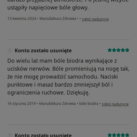
ustąpiły napięciowe bóle głowy.
w opinii użytkownika Ewa
13 kwietnia 2024
•
Manufaktura Zdrowia
•
•
zgłoś nadużycie
Konto zostało usunięte
Do wielu lat mam bóle biodra wynikające z
ucisków nerwów. Bóle promieniują na nogę tak,
że nie mogę prowadzić samochodu. Naciski
punktowe i masaż bardzo zmniejszył ból i
ograniczenia ruchowe. Dziękuję.
w opinii użytkownika
16 stycznia 2019
•
Manufaktura Zdrowia
•
bóle biodra
•
zgłoś nadużycie
Konto zostało usunięte