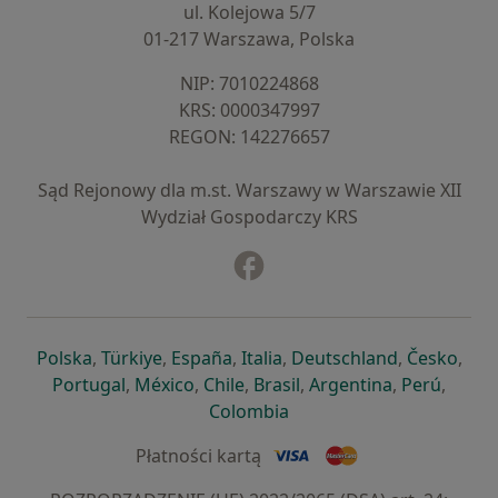
ul. Kolejowa 5/7
01-217 Warszawa, Polska
NIP: ⁠7010224868
KRS: ⁠0000347997
REGON: ⁠142276657
Sąd Rejonowy dla m.st. Warszawy w Warszawie XII
Wydział Gospodarczy KRS
Facebook
otwiera się w nowej karcie
otwiera się w nowej karcie
otwiera się w nowej karcie
otwiera się w nowej karcie
otwiera się w nowej karci
otwiera się
otwi
Polska
,
Türkiye
,
España
,
Italia
,
Deutschland
,
Česko
,
otwiera się w nowej karcie
otwiera się w nowej karcie
otwiera się w nowej karcie
otwiera się w nowej kar
otwiera się 
otwier
Portugal
,
México
,
Chile
,
Brasil
,
Argentina
,
Perú
,
otwiera się w nowej karc
Colombia
Płatności kartą