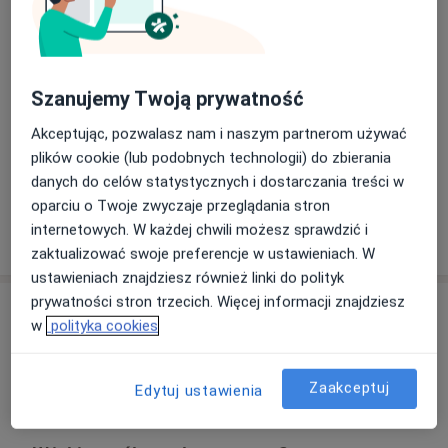
> terapia manualna system niemiecki
Rehabilitacja medyczna
> kinesiotaping
> rozluźnianie mięśniowo- powięziowe
Główne obszary pomocy
> terapia powłok brzusznych
Zespoły mięśniowo-powięziowe
Ból pleców
Szanujemy Twoją prywatność
> refleksologia
Bóle w ciąży
> badanie i ocena stóp dziecka
Akceptując, pozwalasz nam i naszym partnerom używać
Zespoły bólowe (część górna, dolna, kręgosłup)
plików cookie (lub podobnych technologii) do zbierania
Bóle głowy
Każda terapia poprzedzona jest wywiadem
danych do celów statystycznych i dostarczania treści w
medycznym, diagnostyką funkcjonalną oraz obejmuje
oparciu o Twoje zwyczaje przeglądania stron
propozycję autoterapii stanowiącą kontynuację terapii
internetowych. W każdej chwili możesz sprawdzić i
Pokaż więcej
w domu.
o doświadczeniu
zaktualizować swoje preferencje w ustawieniach. W
ustawieniach znajdziesz również linki do polityk
prywatności stron trzecich. Więcej informacji znajdziesz
Usługi i ceny
w
polityka cookies
Konsultacja fizjoterapeutyczna
Od 180 zł
Szczegóły
Zaakceptuj
Edytuj ustawienia