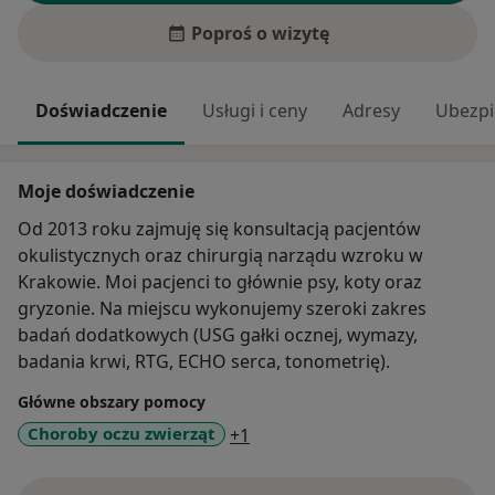
Poproś o wizytę
Doświadczenie
Usługi i ceny
Adresy
Ubezpi
Moje doświadczenie
Od 2013 roku zajmuję się konsultacją pacjentów
okulistycznych oraz chirurgią narządu wzroku w
Krakowie. Moi pacjenci to głównie psy, koty oraz
gryzonie. Na miejscu wykonujemy szeroki zakres
badań dodatkowych (USG gałki ocznej, wymazy,
badania krwi, RTG, ECHO serca, tonometrię).
Główne obszary pomocy
a11y_sr_more_diseases
Choroby oczu zwierząt
+1