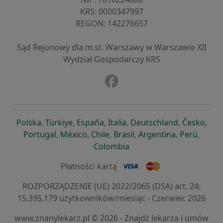
KRS: ⁠0000347997
REGON: ⁠142276657
Sąd Rejonowy dla m.st. Warszawy w Warszawie XII
Wydział Gospodarczy KRS
Facebook
otwiera się w nowej karcie
otwiera się w nowej karcie
otwiera się w nowej karcie
otwiera się w nowej karcie
otwiera się w nowej karci
otwiera się
otwi
Polska
,
Türkiye
,
España
,
Italia
,
Deutschland
,
Česko
,
otwiera się w nowej karcie
otwiera się w nowej karcie
otwiera się w nowej karcie
otwiera się w nowej kar
otwiera się 
otwier
Portugal
,
México
,
Chile
,
Brasil
,
Argentina
,
Perú
,
otwiera się w nowej karc
Colombia
Płatności kartą
ROZPORZĄDZENIE (UE) 2022/2065 (DSA) art. 24:
15.395.179 użytkowników/miesiąc - Czerwiec 2026
www.znanylekarz.pl © 2026 - Znajdź lekarza i umów