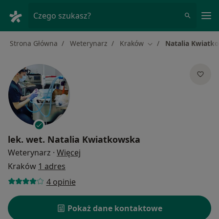
Me
Czego szukasz?
Strona Główna
Weterynarz
Kraków
Natalia Kwiatk
Zmień miasto
lek. wet.
Natalia Kwiatkowska
O specjalizacjach
Weterynarz
·
Więcej
Kraków
1 adres
4 opinie
Pokaż dane kontaktowe