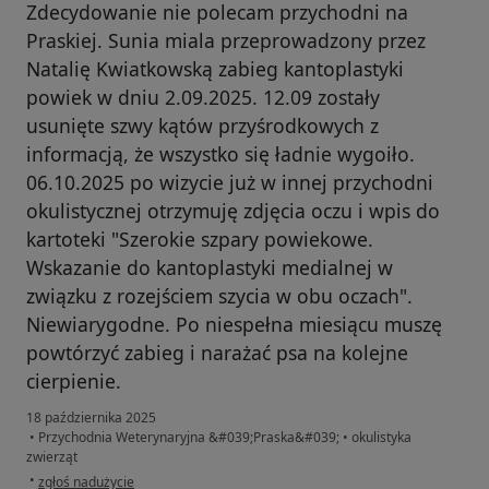
Zdecydowanie nie polecam przychodni na
Praskiej. Sunia miala przeprowadzony przez
Natalię Kwiatkowską zabieg kantoplastyki
powiek w dniu 2.09.2025. 12.09 zostały
usunięte szwy kątów przyśrodkowych z
informacją, że wszystko się ładnie wygoiło.
06.10.2025 po wizycie już w innej przychodni
okulistycznej otrzymuję zdjęcia oczu i wpis do
kartoteki "Szerokie szpary powiekowe.
Wskazanie do kantoplastyki medialnej w
związku z rozejściem szycia w obu oczach".
Niewiarygodne. Po niespełna miesiącu muszę
powtórzyć zabieg i narażać psa na kolejne
cierpienie.
18 października 2025
•
Przychodnia Weterynaryjna &#039;Praska&#039;
•
okulistyka
zwierząt
w opinii użytkownika Agnieszka
•
zgłoś nadużycie