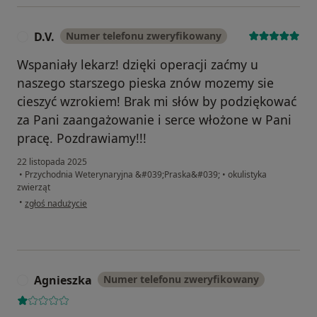
D.V.
Numer telefonu zweryfikowany
D
Wspaniały lekarz! dzięki operacji zaćmy u
naszego starszego pieska znów mozemy sie
cieszyć wzrokiem! Brak mi słów by podziękować
za Pani zaangażowanie i serce włożone w Pani
pracę. Pozdrawiamy!!!
22 listopada 2025
•
Przychodnia Weterynaryjna &#039;Praska&#039;
•
okulistyka
zwierząt
w opinii użytkownika D.V.
•
zgłoś nadużycie
Agnieszka
Numer telefonu zweryfikowany
A