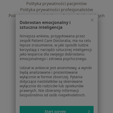
Polityka prywatności pacjentów
Polityka prywatności profesjonalistów
Polityka prywatności dla profesjonalistów, których
dane pozyskaliśmy samodzielnie
Dobrostan emocjonalny i
sztuczna inteligencja
Polityka cookies
Jak działają wyniki wyszukiwania
Niniejsza ankieta, przygotowana przez
Dostępność
zespół Patient Care Doctoralia, ma na celu
lepsze zrozumienie, w jaki sposób ludzie
O nas
korzystają z narzędzi sztucznej inteligencji
Praca
Rekrutujemy!
jako wsparcia dla swojego dobrostanu
Partnerzy
emocjonalnego i zdrowia psychicznego.
Centrum prasowe
Udział w ankiecie jest anonimowy, a wyniki
Kontakt
będą analizowane i prezentowane
wyłącznie w formie zbiorczej. Pytania
Dla pacjentów
dotyczące nastolatków są skierowane
wyłącznie do rodziców lub opiekunów
Lekarze
prawnych. Nie zbieramy informacji
bezpośrednio od osób niepełnoletnich.
Placówki medyczne
Pytania i odpowiedzi
Usługi i zabiegi
Start survey