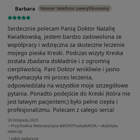
Barbara
Numer telefonu zweryfikowany
B
Serdecznie polecam Panią Doktor Natalię
Kwiatkowską, jestem bardzo zadowolona ze
współpracy i wdzięczna za skuteczne leczenie
mojego pieska Kreski. Podczas wizyty Kreska
została zbadana dokładnie i z ogromną
cierpliwością. Pani Doktor wnikliwie i jasno
wytłumaczyła mi proces leczenia,
odpowiedziała na wszystkie moje szczegółowe
pytania. Ponadto podejście do Kreski (która nie
jest łatwym pacjentem;) było pełne ciepła i
profesjonalizmu. Polecam z całego serca!
26 listopada 2025
•
Przychodnia Weterynaryjna &#039;Praska&#039;
•
okulistyka
zwierząt
w opinii użytkownika Barbara
•
zgłoś nadużycie