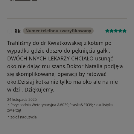
Rk
Numer telefonu zweryfikowany
R
Trafiliśmy do dr Kwiatkowskiej z kotem po
wypadku gdzie doszło do pęknięcia gałki.
DWÓCH NNYCH LEKARZY CHCIAŁO usunąć
oko,nie dając mu szans.Doktor Natalia podjęła
się skomplikowanej operacji by ratować
oko.Dzisiaj kotka nie tylko ma oko ale na nie
widzi . Dziękujemy.
24 listopada 2025
•
Przychodnia Weterynaryjna &#039;Praska&#039;
•
okulistyka
zwierząt
w opinii użytkownika Rk
•
zgłoś nadużycie