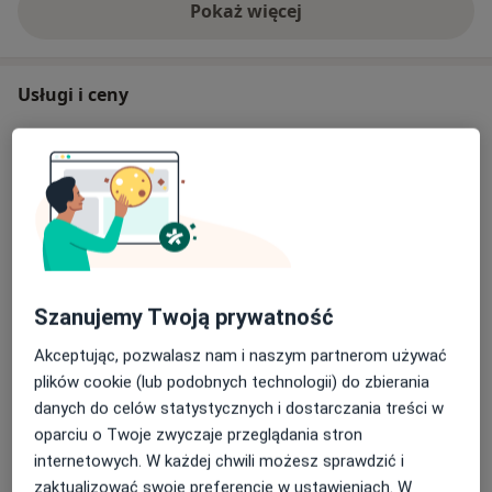
Pokaż więcej
o doświadczeniu
Usługi i ceny
Badania bakteriologiczne zwierząt
Szczegóły
Badania biochemiczne
Szczegóły
Badania internistyczne zwierząt
Szanujemy Twoją prywatność
Szczegóły
Akceptując, pozwalasz nam i naszym partnerom używać
plików cookie (lub podobnych technologii) do zbierania
Badania krwi zwierząt
danych do celów statystycznych i dostarczania treści w
Szczegóły
oparciu o Twoje zwyczaje przeglądania stron
internetowych. W każdej chwili możesz sprawdzić i
Badania na pasożyty u zwierząt
zaktualizować swoje preferencje w ustawieniach. W