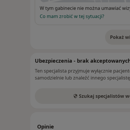
Dostępność
W tym gabinecie nie można umawiać wizy
Co mam zrobić w tej sytuacji?
Pokaż wi
o 
Ubezpieczenia - brak akceptowanyc
Ten specjalista przyjmuje wyłącznie pacje
samodzielnie lub znaleźć innego specjalist
Szukaj specjalistów 
Opinie