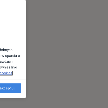
odobnych
i w oparciu o
awdzić i
wnież linki
 cookies
akceptuj