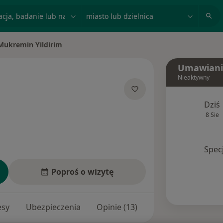
acja, badanie lub nazwisko
miasto lub dzielnica
Mukremin Yildirim
 miasto
Umawiani
Nieaktywny
 specjalizacjach
Dziś
8 Sie
Spec
Poproś o wizytę
esy
Ubezpieczenia
Opinie (13)