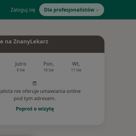
Zaloguj się
Dla profesjonalistów
e na ZnanyLekarz
Jutro
Pon,
Wt,
Śr,
Czw
9 Sie
10 Sie
11 Sie
12 Sie
13 Si
jalista nie oferuje umawiania online
pod tym adresem.
Poproś o wizytę