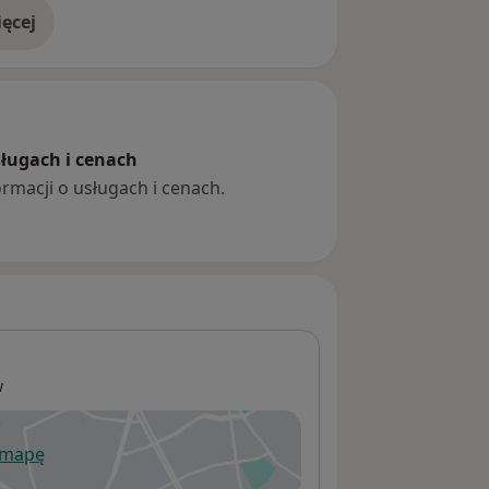
ęcej
doświadczeniu
sługach i cenach
ormacji o usługach i cenach.
w
 mapę
wiera się w nowej karcie