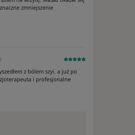
 znaczne zmniejszenie
zedłem z bólem szyi, a już po
izjoterapeuta i profesjonalne
ek