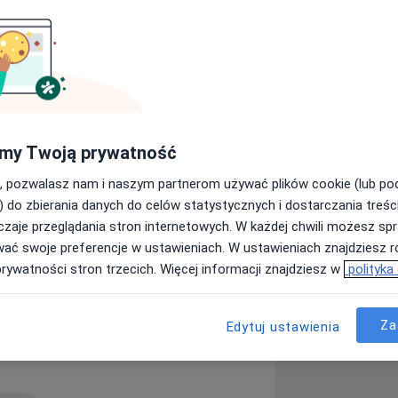
ku specjalizuję się w branży
ziałania są problemy związane z
wiadczeniu i wiedzy pomagam
ajmuję się również masażem
my Twoją prywatność
cie w regeneracji i zapobieganiu
demu pacjentowi indywidualnego
, pozwalasz nam i naszym partnerom używać plików cookie (lub p
jszybciej mógł cieszyć się pełnią
) do zbierania danych do celów statystycznych i dostarczania treśc
zaje przeglądania stron internetowych. W każdej chwili możesz spr
wać swoje preferencje w ustawieniach. W ustawieniach znajdziesz ró
prywatności stron trzecich. Więcej informacji znajdziesz w
polityka
Za
Edytuj ustawienia
oroby kręgosłupa
Złamania