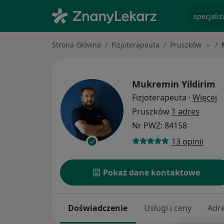
specjaliz
Strona Główna
Fizjoterapeuta
Pruszków
Zmień
Mukremin Yildirim
O
Fizjoterapeuta
·
Więcej
Pruszków
1 adres
Nr PWZ: 84158
13 opinii
Pokaż dane kontaktowe
Doświadczenie
Usługi i ceny
Adr