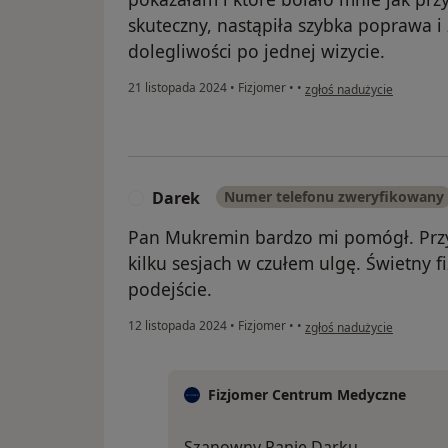
skuteczny, nastąpiła szybka poprawa i
dolegliwości po jednej wizycie.
w opinii użytkownika AM
21 listopada 2024
•
Fizjomer
•
•
zgłoś nadużycie
Darek
Numer telefonu zweryfikowany
D
Pan Mukremin bardzo mi pomógł. Przys
kilku sesjach w czułem ulgę. Świetny f
podejście.
w opinii użytkownika Dar
12 listopada 2024
•
Fizjomer
•
•
zgłoś nadużycie
Fizjomer Centrum Medyczne
Szanowny Panie Darku,