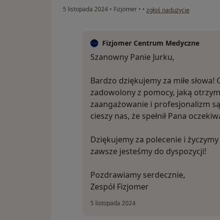
w opinii użytkownika Jurek
5 listopada 2024
•
Fizjomer
•
•
zgłoś nadużycie
Fizjomer Centrum Medyczne
Szanowny Panie Jurku,
Bardzo dziękujemy za miłe słowa! C
zadowolony z pomocy, jaką otrzym
zaangażowanie i profesjonalizm są
cieszy nas, że spełnił Pana oczekiw
Dziękujemy za polecenie i życzymy
zawsze jesteśmy do dyspozycji!
Pozdrawiamy serdecznie,
Zespół Fizjomer
5 listopada 2024