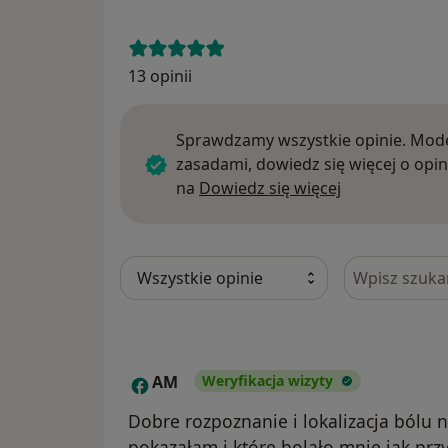
13 opinii
Sprawdzamy wszystkie opinie. Mode
zasadami, dowiedz się więcej o opin
Dowiedz się w
na
Dowiedz się więcej
Szukaj w opi
AM
Weryfikacja wizyty
A
Dobre rozpoznanie i lokalizacja bólu n
pokazałam i które bolało mnie jak prz