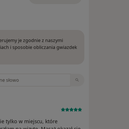
rujemy je zgodnie z naszymi
iach i sposobie obliczania gwiazdek
ięcej o opiniach
niach
ie tylko w miejscu, które
yszłam na wizytę. Masaż okazał się